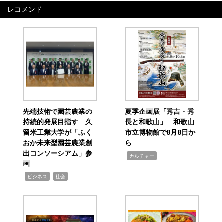
レコメンド
先端技術で園芸農業の
夏季企画展「秀吉・秀
持続的発展目指す 久
長と和歌山」 和歌山
留米工業大学が「ふく
市立博物館で8月8日か
おか未来型園芸農業創
ら
出コンソーシアム」参
,
カルチャー
画
,
,
ビジネス
社会