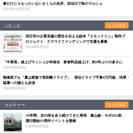
春だけじゃもったいないさくらの名所、加治川で秋のマルシェ
2025年10月23日
ふむふむ
もっと見る
四日市の公害克服の歴史を伝える絵本『スモックリン』制作プ
ロジェクト クラウドファンディングで支援を募集
2026年8月5日
「中東発」値上げラッシュが本格化 飲食料品値上げ、約3年ぶりの多さに
2026年8月4日
物価高でも「夏は家族で長距離ドライブ」 宿泊ドライブ予算4万円超、渋滞・
猛暑への備えも必須
2026年8月3日
カルチャー
もっと見る
55年間、京の街を走り続けてきた車両 嵐山線・モボ301形、
運行開始55周年イベントを開催
2026年8月6日