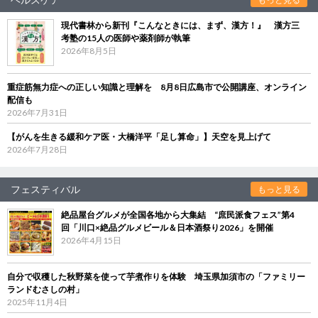
現代書林から新刊『こんなときには、まず、漢方！』 漢方三
考塾の15人の医師や薬剤師が執筆
2026年8月5日
重症筋無力症への正しい知識と理解を 8月8日広島市で公開講座、オンライン
配信も
2026年7月31日
【がんを生きる緩和ケア医・大橋洋平「足し算命」】天空を見上げて
2026年7月28日
フェスティバル
もっと見る
絶品屋台グルメが全国各地から大集結 “庶民派食フェス”第4
回「川口×絶品グルメビール＆日本酒祭り2026」を開催
2026年4月15日
自分で収穫した秋野菜を使って芋煮作りを体験 埼玉県加須市の「ファミリー
ランドむさしの村」
2025年11月4日