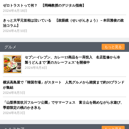
ゼロトラストって何？ 【岡嶋教授のデジタル指南】
2026年6月18日
きっと大平元首相は泣いている 【政眼鏡（せいがんきょう）－本田雅俊の政
治コラム】
2026年6月10日
グルメ
もっと見る
セブン‐イレブン、カレー15商品を一斉投入 名店監修から冷
製うどんまで“夏のカレーフェス”を開催中
2026年8月6日
横浜高島屋で「韓国市場」がスタート 人気グルメから雑貨まで約30ブランド
が集結
2026年8月5日
「山梨県笛吹川フルーツ公園」でサマーフェス 富士山を眺めながら水遊び、
季節限定の桃のかき氷も
2026年8月3日
ヘルスケア
もっと見る