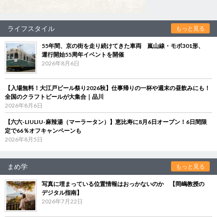
ライフスタイル
もっと見る
55年間、京の街を走り続けてきた車両 嵐山線・モボ301形、
運行開始55周年イベントを開催
2026年8月6日
【入場無料！大江戸ビール祭り2026秋】仕事帰りの一杯や週末の昼飲みにも！
全国のクラフトビールが大集合｜品川
2026年8月6日
【六六-LIULIU-麻辣湯（マーラータン）】恵比寿に8月6日オープン！6日間限
定で66％オフキャンペーンも
2026年8月5日
まめ学
もっと見る
写真に埋まっている位置情報はおっかないのか 【岡嶋教授の
デジタル指南】
2026年7月22日