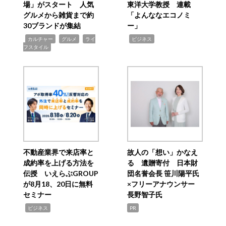
場」がスタート 人気
東洋大学教授 連載
グルメから雑貨まで約
「よんななエコノミ
30ブランドが集結
ー」
,
,
,
,
カルチャー
グルメ
ライ
ビジネス
フスタイル
不動産業界で来店率と
故人の「想い」かなえ
成約率を上げる方法を
る 遺贈寄付 日本財
伝授 いえらぶGROUP
団名誉会長 笹川陽平氏
が8月18、20日に無料
×フリーアナウンサー
セミナー
長野智子氏
,
ビジネス
PR