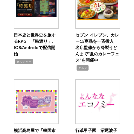
日本史と世界史を旅す
セブン‐イレブン、カレ
るRPG 「時渡り」、
ー15商品を一斉投入
iOS/Androidで配信開
名店監修から冷製うど
始
んまで“夏のカレーフェ
ス”を開催中
,
カルチャー
,
グルメ
横浜高島屋で「韓国市
行革甲子園 沼尾波子