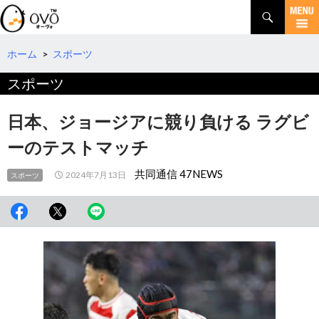
検
索
コ
ン
テ
ホーム
>
スポーツ
ン
スポーツ
ツ
へ
移
日本、ジョージアに競り負ける ラグビ
動
ーのテストマッチ
共同通信 47NEWS
2024年7月13日
スポーツ