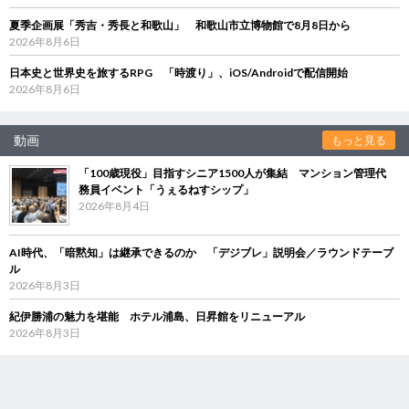
夏季企画展「秀吉・秀長と和歌山」 和歌山市立博物館で8月8日から
2026年8月6日
日本史と世界史を旅するRPG 「時渡り」、iOS/Androidで配信開始
2026年8月6日
動画
もっと見る
「100歳現役」目指すシニア1500人が集結 マンション管理代
務員イベント「うぇるねすシップ」
2026年8月4日
AI時代、「暗黙知」は継承できるのか 「デジブレ」説明会／ラウンドテーブ
ル
2026年8月3日
紀伊勝浦の魅力を堪能 ホテル浦島、日昇館をリニューアル
2026年8月3日