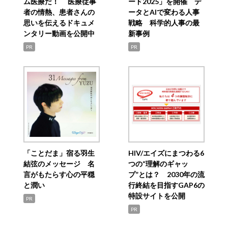
ム医療だ！ 医療従事
ード2025」を開催 デ
者の情熱、患者さんの
ータとAIで変わる人事
思いを伝えるドキュメ
戦略 科学的人事の最
ンタリー動画を公開中
新事例
PR
PR
「ことだま」宿る羽生
HIV/エイズにまつわる6
結弦のメッセージ 名
つの“理解のギャッ
言がもたらす心の平穏
プ”とは？ 2030年の流
と潤い
行終結を目指すGAP6の
特設サイトを公開
PR
PR