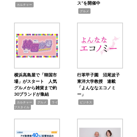
ス”を開催中
,
カルチャー
,
グルメ
横浜高島屋で「韓国市
行革甲子園 沼尾波子
場」がスタート 人気
東洋大学教授 連載
グルメから雑貨まで約
「よんななエコノミ
30ブランドが集結
ー」
,
,
,
,
カルチャー
グルメ
ライ
ビジネス
フスタイル