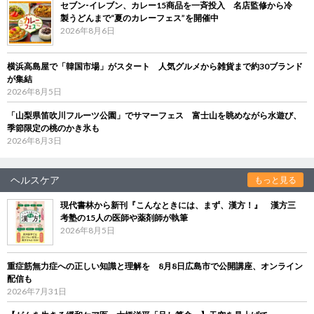
セブン‐イレブン、カレー15商品を一斉投入 名店監修から冷
製うどんまで“夏のカレーフェス”を開催中
2026年8月6日
横浜高島屋で「韓国市場」がスタート 人気グルメから雑貨まで約30ブランド
が集結
2026年8月5日
「山梨県笛吹川フルーツ公園」でサマーフェス 富士山を眺めながら水遊び、
季節限定の桃のかき氷も
2026年8月3日
ヘルスケア
もっと見る
現代書林から新刊『こんなときには、まず、漢方！』 漢方三
考塾の15人の医師や薬剤師が執筆
2026年8月5日
重症筋無力症への正しい知識と理解を 8月8日広島市で公開講座、オンライン
配信も
2026年7月31日