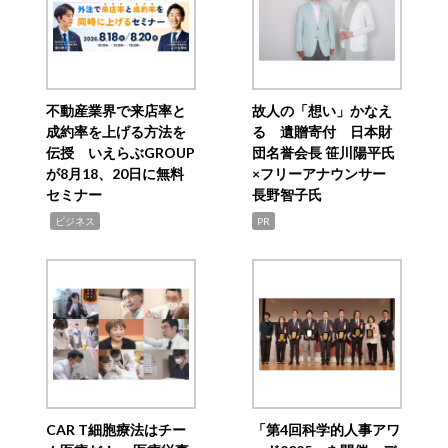
不動産業界で来店率と
故人の「想い」かなえ
成約率を上げる方法を
る 遺贈寄付 日本財
伝授 いえらぶGROUP
団名誉会長 笹川陽平氏
が8月18、20日に無料
×フリーアナウンサー
セミナー
長野智子氏
,
ビジネス
PR
CAR T細胞療法はチー
「第4回科学的人事アワ