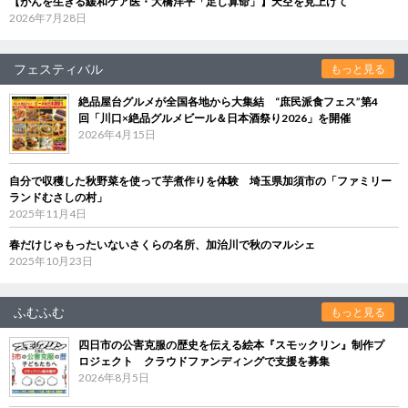
【がんを生きる緩和ケア医・大橋洋平「足し算命」】天空を見上げて
2026年7月28日
フェスティバル
もっと見る
絶品屋台グルメが全国各地から大集結 “庶民派食フェス”第4
回「川口×絶品グルメビール＆日本酒祭り2026」を開催
2026年4月15日
自分で収穫した秋野菜を使って芋煮作りを体験 埼玉県加須市の「ファミリー
ランドむさしの村」
2025年11月4日
春だけじゃもったいないさくらの名所、加治川で秋のマルシェ
2025年10月23日
ふむふむ
もっと見る
四日市の公害克服の歴史を伝える絵本『スモックリン』制作プ
ロジェクト クラウドファンディングで支援を募集
2026年8月5日