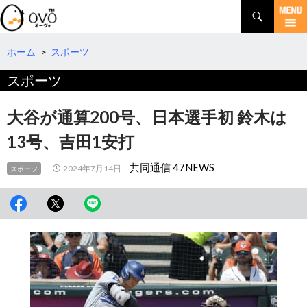
検
索
コ
ン
テ
ホーム
>
スポーツ
ン
スポーツ
ツ
へ
移
大谷が通算200号、日本選手初 鈴木は
動
13号、吉田1安打
共同通信 47NEWS
2024年7月14日
スポーツ