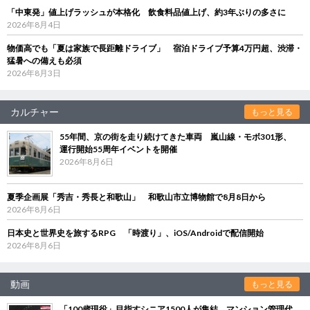
「中東発」値上げラッシュが本格化 飲食料品値上げ、約3年ぶりの多さに
2026年8月4日
物価高でも「夏は家族で長距離ドライブ」 宿泊ドライブ予算4万円超、渋滞・
猛暑への備えも必須
2026年8月3日
カルチャー
もっと見る
55年間、京の街を走り続けてきた車両 嵐山線・モボ301形、
運行開始55周年イベントを開催
2026年8月6日
夏季企画展「秀吉・秀長と和歌山」 和歌山市立博物館で8月8日から
2026年8月6日
日本史と世界史を旅するRPG 「時渡り」、iOS/Androidで配信開始
2026年8月6日
動画
もっと見る
「100歳現役」目指すシニア1500人が集結 マンション管理代