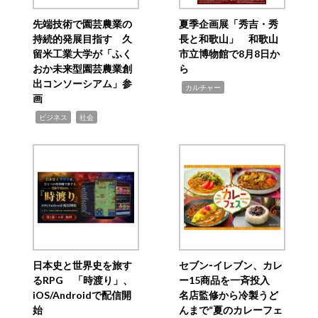
先端技術で園芸農業の
夏季企画展「秀吉・秀
持続的発展目指す 久
長と和歌山」 和歌山
留米工業大学が「ふく
市立博物館で8月8日か
おか未来型園芸農業創
ら
出コンソーシアム」参
,
カルチャー
画
,
,
ビジネス
社会
日本史と世界史を旅す
セブン‐イレブン、カレ
るRPG 「時渡り」、
ー15商品を一斉投入
iOS/Androidで配信開
名店監修から冷製うど
始
んまで“夏のカレーフェ