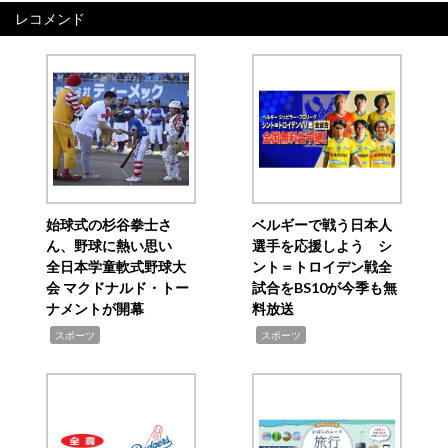
レコメンド
始球式の杉谷拳士さ
ベルギーで戦う日本人
ん、野球に熱い思い
選手を応援しよう シ
全日本学童軟式野球大
ント＝トロイデン戦全
会 マクドナルド・トー
試合をBS10が今季も無
ナメントが開幕
料放送
,
,
スポーツ
スポーツ