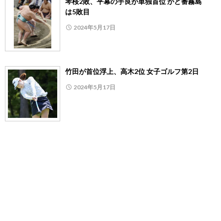
琴桜2敗、平幕の宇良が単独首位 かど番霧島
は5敗目
2024年5月17日
竹田が首位浮上、高木2位 女子ゴルフ第2日
2024年5月17日