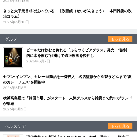
2026年6月18日
きっと大平元首相は泣いている 【政眼鏡（せいがんきょう）－本田雅俊の政
治コラム】
2026年6月10日
グルメ
もっと見る
ビールだけ飲むと倒れる「ふらつくビアグラス」発売 “強制
的に水を飲む”仕掛けで適正飲酒を後押し
2026年8月7日
セブン‐イレブン、カレー15商品を一斉投入 名店監修から冷製うどんまで“夏
のカレーフェス”を開催中
2026年8月6日
横浜高島屋で「韓国市場」がスタート 人気グルメから雑貨まで約30ブランド
が集結
2026年8月5日
ヘルスケア
もっと見る