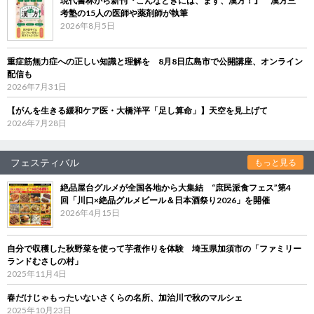
現代書林から新刊『こんなときには、まず、漢方！』 漢方三
考塾の15人の医師や薬剤師が執筆
2026年8月5日
重症筋無力症への正しい知識と理解を 8月8日広島市で公開講座、オンライン
配信も
2026年7月31日
【がんを生きる緩和ケア医・大橋洋平「足し算命」】天空を見上げて
2026年7月28日
フェスティバル
もっと見る
絶品屋台グルメが全国各地から大集結 “庶民派食フェス”第4
回「川口×絶品グルメビール＆日本酒祭り2026」を開催
2026年4月15日
自分で収穫した秋野菜を使って芋煮作りを体験 埼玉県加須市の「ファミリー
ランドむさしの村」
2025年11月4日
春だけじゃもったいないさくらの名所、加治川で秋のマルシェ
2025年10月23日