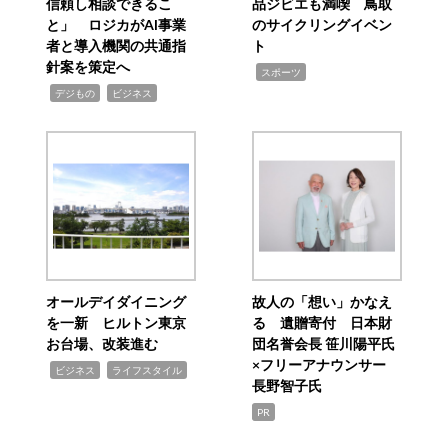
信頼し相談できるこ
品ジビエも満喫 鳥取
と」 ロジカがAI事業
のサイクリングイベン
者と導入機関の共通指
ト
針案を策定へ
,
スポーツ
,
,
デジもの
ビジネス
オールデイダイニング
故人の「想い」かなえ
を一新 ヒルトン東京
る 遺贈寄付 日本財
お台場、改装進む
団名誉会長 笹川陽平氏
×フリーアナウンサー
,
,
ビジネス
ライフスタイル
長野智子氏
PR