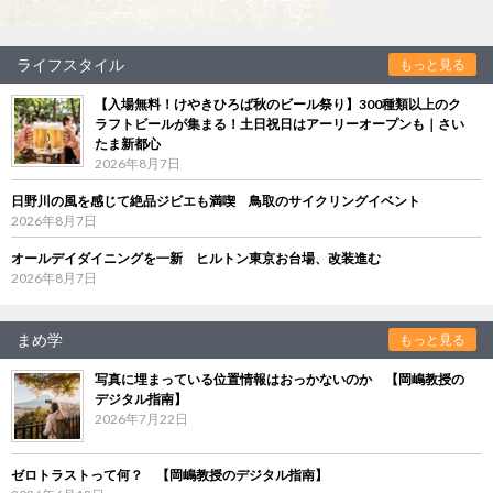
ライフスタイル
もっと見る
【入場無料！けやきひろば秋のビール祭り】300種類以上のク
ラフトビールが集まる！土日祝日はアーリーオープンも｜さい
たま新都心
2026年8月7日
日野川の風を感じて絶品ジビエも満喫 鳥取のサイクリングイベント
2026年8月7日
オールデイダイニングを一新 ヒルトン東京お台場、改装進む
2026年8月7日
まめ学
もっと見る
写真に埋まっている位置情報はおっかないのか 【岡嶋教授の
デジタル指南】
2026年7月22日
ゼロトラストって何？ 【岡嶋教授のデジタル指南】