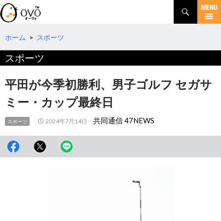
検
索
コ
ン
テ
ホーム
>
スポーツ
ン
スポーツ
ツ
へ
移
平田が今季初勝利、男子ゴルフ セガサ
動
ミー・カップ最終日
共同通信 47NEWS
2024年7月14日
スポーツ