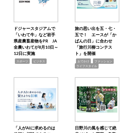
ドジャースタジアムで
旅の思い出を五・七・
「いわて牛」など岩手
五で！ エースが「か
県産農畜産物をPR JA
ばんの日」に合わせ
全農いわてが8月10日～
「旅行川柳コンテス
12日に実施
ト」を開催
,
,
,
,
,
スポーツ
ビジネス
おでかけ
ファッション
ライフスタイル
「人がAIに求めるのは
日野川の風を感じて絶