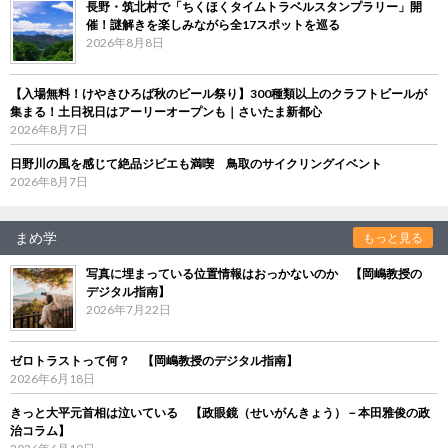
長野・筑北村で「ちくほくタイムトラベルスタンプラリー」開
催！謎解きを楽しみながら全17スポットを巡る
2026年8月8日
【入場無料！けやきひろば秋のビール祭り】300種類以上のクラフトビールが
集まる！土日祝日はアーリーオープンも｜さいたま新都心
2026年8月7日
日野川の風を感じて絶品ジビエも満喫 鳥取のサイクリングイベント
2026年8月7日
まめ学
もっと見る
写真に埋まっている位置情報はおっかないのか 【岡嶋教授の
デジタル指南】
2026年7月22日
ゼロトラストって何？ 【岡嶋教授のデジタル指南】
2026年6月18日
きっと大平元首相は泣いている 【政眼鏡（せいがんきょう）－本田雅俊の政
治コラム】