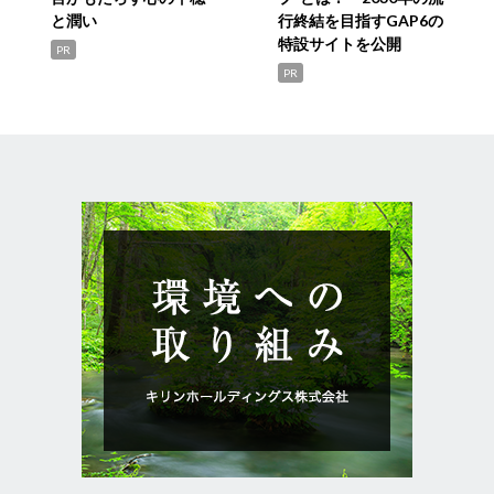
と潤い
行終結を目指すGAP6の
特設サイトを公開
PR
PR