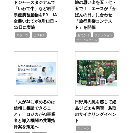
ドジャースタジアムで
旅の思い出を五・七・
「いわて牛」など岩手
五で！ エースが「か
県産農畜産物をPR JA
ばんの日」に合わせ
全農いわてが8月10日～
「旅行川柳コンテス
12日に実施
ト」を開催
,
,
,
,
,
スポーツ
ビジネス
おでかけ
ファッション
ライフスタイル
「人がAIに求めるのは
日野川の風を感じて絶
信頼し相談できるこ
品ジビエも満喫 鳥取
と」 ロジカがAI事業
のサイクリングイベン
者と導入機関の共通指
ト
針案を策定へ
,
スポーツ