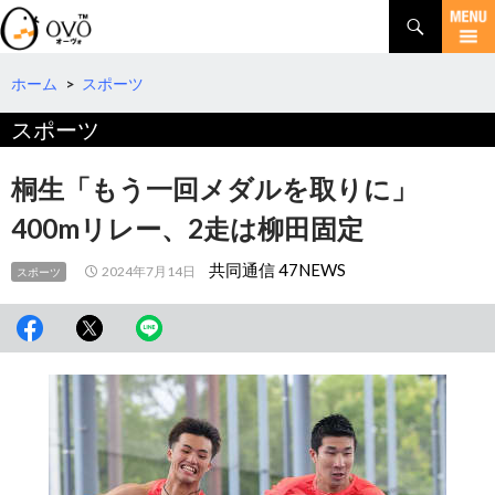
検
索
コ
ン
テ
ホーム
>
スポーツ
ン
スポーツ
ツ
へ
移
桐生「もう一回メダルを取りに」
動
400mリレー、2走は柳田固定
共同通信 47NEWS
2024年7月14日
スポーツ