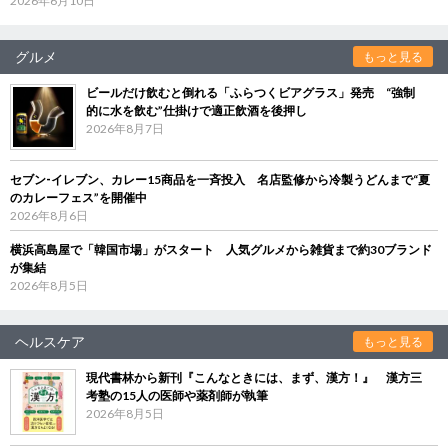
2026年6月10日
グルメ
もっと見る
ビールだけ飲むと倒れる「ふらつくビアグラス」発売 “強制
的に水を飲む”仕掛けで適正飲酒を後押し
2026年8月7日
セブン‐イレブン、カレー15商品を一斉投入 名店監修から冷製うどんまで“夏
のカレーフェス”を開催中
2026年8月6日
横浜高島屋で「韓国市場」がスタート 人気グルメから雑貨まで約30ブランド
が集結
2026年8月5日
ヘルスケア
もっと見る
現代書林から新刊『こんなときには、まず、漢方！』 漢方三
考塾の15人の医師や薬剤師が執筆
2026年8月5日