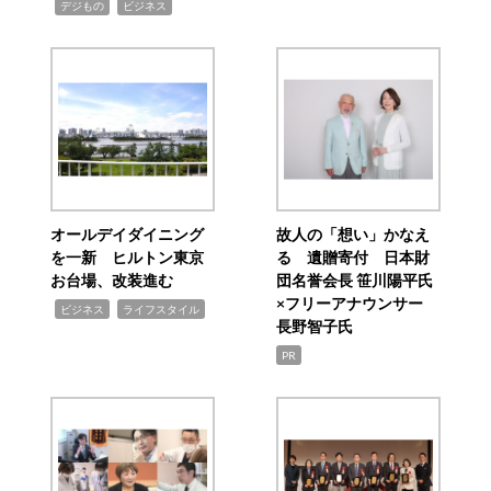
,
,
デジもの
ビジネス
オールデイダイニング
故人の「想い」かなえ
を一新 ヒルトン東京
る 遺贈寄付 日本財
お台場、改装進む
団名誉会長 笹川陽平氏
×フリーアナウンサー
,
,
ビジネス
ライフスタイル
長野智子氏
PR