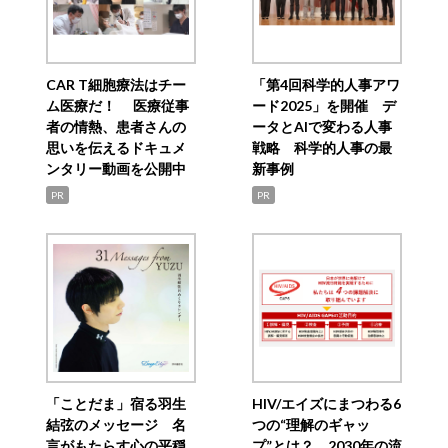
CAR T細胞療法はチー
「第4回科学的人事アワ
ム医療だ！ 医療従事
ード2025」を開催 デ
者の情熱、患者さんの
ータとAIで変わる人事
思いを伝えるドキュメ
戦略 科学的人事の最
ンタリー動画を公開中
新事例
PR
PR
「ことだま」宿る羽生
HIV/エイズにまつわる6
結弦のメッセージ 名
つの“理解のギャッ
言がもたらす心の平穏
プ”とは？ 2030年の流