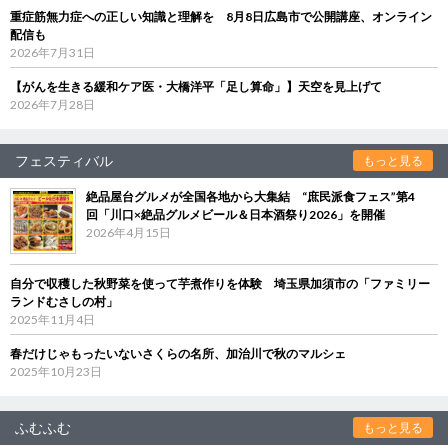
重症筋無力症への正しい知識と理解を 8月8日広島市で公開講座、オンライン
配信も
2026年7月31日
【がんを生きる緩和ケア医・大橋洋平「足し算命」】天空を見上げて
2026年7月28日
フェスティバル
もっと見る
絶品屋台グルメが全国各地から大集結 “庶民派食フェス”第4
回「川口×絶品グルメビール＆日本酒祭り2026」を開催
2026年4月15日
自分で収穫した秋野菜を使って芋煮作りを体験 埼玉県加須市の「ファミリー
ランドむさしの村」
2025年11月4日
春だけじゃもったいないさくらの名所、加治川で秋のマルシェ
2025年10月23日
ふむふむ
もっと見る