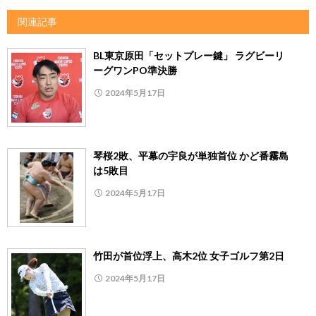
関連記事
BL東京原田「セットプレー鍵」 ラグビーリ
ーグワンPO準決勝
2024年5月17日
琴桜2敗、平幕の宇良が単独首位 かど番霧島
は5敗目
2024年5月17日
竹田が首位浮上、高木2位 女子ゴルフ第2日
2024年5月17日