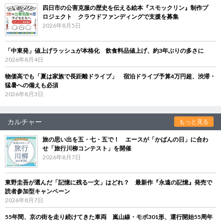
四日市の公害克服の歴史を伝える絵本『スモックリン』制作プ
ロジェクト クラウドファンディングで支援を募集
2026年8月5日
「中東発」値上げラッシュが本格化 飲食料品値上げ、約3年ぶりの多さに
2026年8月4日
物価高でも「夏は家族で長距離ドライブ」 宿泊ドライブ予算4万円超、渋滞・
猛暑への備えも必須
2026年8月3日
カルチャー
もっと見る
旅の思い出を五・七・五で！ エースが「かばんの日」に合わ
せ「旅行川柳コンテスト」を開催
2026年8月7日
東野圭吾が選んだ「記憶に残る一文」はどれ？ 最新作『永遠の記憶』発売で
読者参加型キャンペーン
2026年8月7日
55年間、京の街を走り続けてきた車両 嵐山線・モボ301形、運行開始55周年