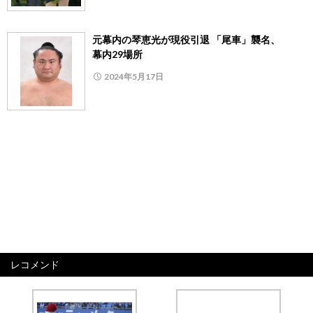
元幕内の琴恵光が現役引退 「尾車」襲名、
幕内29場所
2024年5月17日
レコメンド