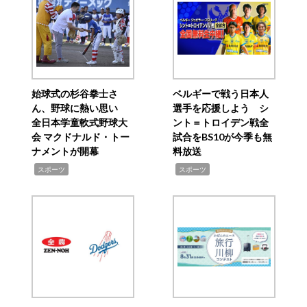
始球式の杉谷拳士さ
ベルギーで戦う日本人
ん、野球に熱い思い
選手を応援しよう シ
全日本学童軟式野球大
ント＝トロイデン戦全
会 マクドナルド・トー
試合をBS10が今季も無
ナメントが開幕
料放送
,
,
スポーツ
スポーツ