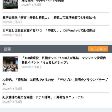
運行開始55周年イベントを開催
2026年8月6日
夏季企画展「秀吉・秀長と和歌山」 和歌山市立博物館で8月8日から
2026年8月6日
日本史と世界史を旅するRPG 「時渡り」、iOS/Androidで配信開始
2026年8月6日
動画
もっと見る
「100歳現役」目指すシニア1500人が集結 マンション管理代
務員イベント「うぇるねすシップ」
2026年8月4日
AI時代、「暗黙知」は継承できるのか 「デジブレ」説明会／ラウンドテーブ
ル
2026年8月3日
紀伊勝浦の魅力を堪能 ホテル浦島、日昇館をリニューアル
2026年8月3日