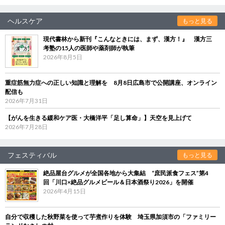
ヘルスケア
もっと見る
現代書林から新刊『こんなときには、まず、漢方！』 漢方三
考塾の15人の医師や薬剤師が執筆
2026年8月5日
重症筋無力症への正しい知識と理解を 8月8日広島市で公開講座、オンライン
配信も
2026年7月31日
【がんを生きる緩和ケア医・大橋洋平「足し算命」】天空を見上げて
2026年7月28日
フェスティバル
もっと見る
絶品屋台グルメが全国各地から大集結 “庶民派食フェス”第4
回「川口×絶品グルメビール＆日本酒祭り2026」を開催
2026年4月15日
自分で収穫した秋野菜を使って芋煮作りを体験 埼玉県加須市の「ファミリー