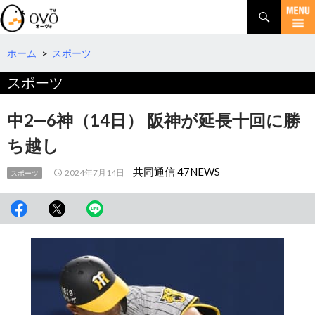
検
索
コ
ン
テ
ホーム
>
スポーツ
ン
スポーツ
ツ
へ
移
中2―6神（14日） 阪神が延長十回に勝
動
ち越し
共同通信 47NEWS
2024年7月14日
スポーツ