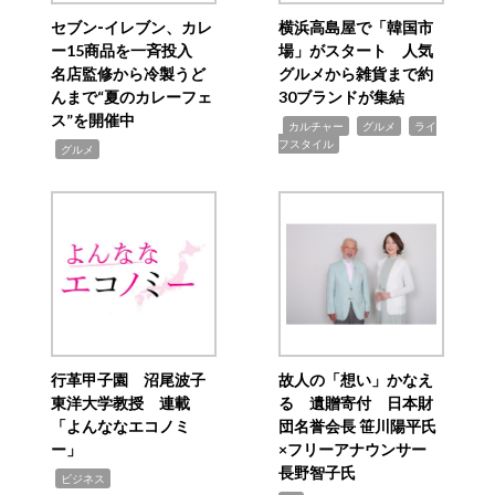
セブン‐イレブン、カレ
横浜高島屋で「韓国市
ー15商品を一斉投入
場」がスタート 人気
名店監修から冷製うど
グルメから雑貨まで約
んまで“夏のカレーフェ
30ブランドが集結
ス”を開催中
,
,
,
カルチャー
グルメ
ライ
フスタイル
,
グルメ
行革甲子園 沼尾波子
故人の「想い」かなえ
東洋大学教授 連載
る 遺贈寄付 日本財
「よんななエコノミ
団名誉会長 笹川陽平氏
ー」
×フリーアナウンサー
長野智子氏
,
ビジネス