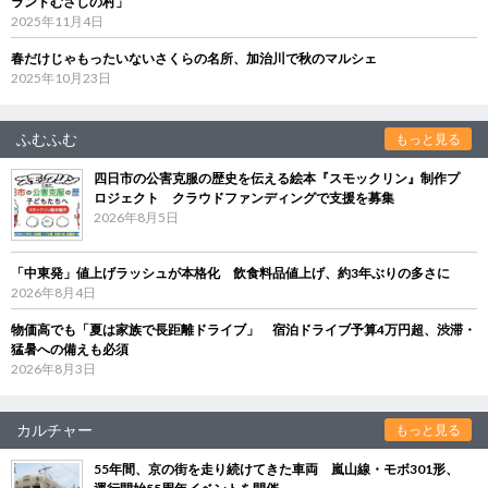
ランドむさしの村」
2025年11月4日
春だけじゃもったいないさくらの名所、加治川で秋のマルシェ
2025年10月23日
ふむふむ
もっと見る
四日市の公害克服の歴史を伝える絵本『スモックリン』制作プ
ロジェクト クラウドファンディングで支援を募集
2026年8月5日
「中東発」値上げラッシュが本格化 飲食料品値上げ、約3年ぶりの多さに
2026年8月4日
物価高でも「夏は家族で長距離ドライブ」 宿泊ドライブ予算4万円超、渋滞・
猛暑への備えも必須
2026年8月3日
カルチャー
もっと見る
55年間、京の街を走り続けてきた車両 嵐山線・モボ301形、