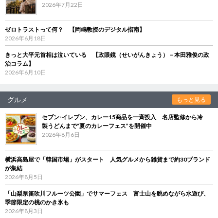
2026年7月22日
ゼロトラストって何？ 【岡嶋教授のデジタル指南】
2026年6月18日
きっと大平元首相は泣いている 【政眼鏡（せいがんきょう）－本田雅俊の政
治コラム】
2026年6月10日
グルメ
もっと見る
セブン‐イレブン、カレー15商品を一斉投入 名店監修から冷
製うどんまで“夏のカレーフェス”を開催中
2026年8月6日
横浜高島屋で「韓国市場」がスタート 人気グルメから雑貨まで約30ブランド
が集結
2026年8月5日
「山梨県笛吹川フルーツ公園」でサマーフェス 富士山を眺めながら水遊び、
季節限定の桃のかき氷も
2026年8月3日