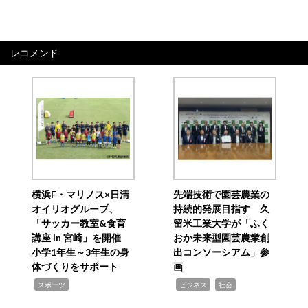
レコメンド
横浜F・マリノス×日清
先端技術で園芸農業の
オイリオグループ、
持続的発展目指す 久
「サッカー教室&食育
留米工業大学が「ふく
講座 in 宮崎」を開催
おか未来型園芸農業創
小学1年生～3年生の身
出コンソーシアム」参
体づくりをサポート
画
,
,
,
スポーツ
ビジネス
社会