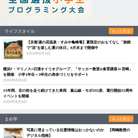
ライフスタイル
もっと見る
【京都 湯の花温泉・すみや亀峰菴】夏限定のおもてなし「旅館
で“涼”を楽しむ夏の休日」8月末まで開催中
2026年8月6日
横浜F・マリノス×日清オイリオグループ、「サッカー教室&食育講座 in 宮崎」
を開催 小学1年生～3年生の身体づくりをサポート
2026年8月6日
55年間、京の街を走り続けてきた車両 嵐山線・モボ301形、運行開始55周年
イベントを開催
2026年8月6日
まめ学
もっと見る
写真に埋まっている位置情報はおっかないのか 【岡嶋教授の
デジタル指南】