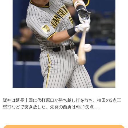
阪神は延長十回に代打原口が勝ち越し打を放ち、植田の3点三
塁打などで突き放した。先発の西勇は6回1失点……