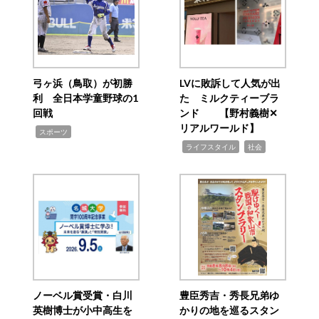
弓ヶ浜（鳥取）が初勝
LVに敗訴して人気が出
利 全日本学童野球の1
た ミルクティーブラ
回戦
ンド 【野村義樹✕
リアルワールド】
,
スポーツ
,
,
ライフスタイル
社会
ノーベル賞受賞・白川
豊臣秀吉・秀長兄弟ゆ
英樹博士が小中高生を
かりの地を巡るスタン