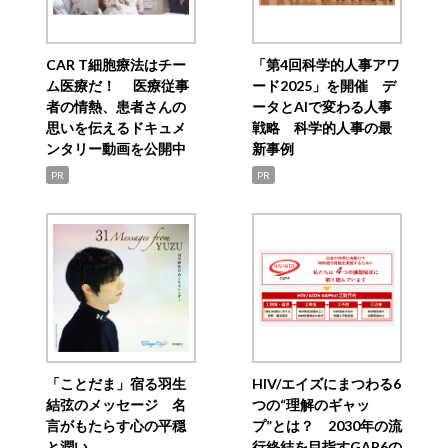
CAR T細胞療法はチー
「第4回科学的人事アワ
ム医療だ！ 医療従事
ード2025」を開催 デ
者の情熱、患者さんの
ータとAIで変わる人事
思いを伝えるドキュメ
戦略 科学的人事の最
ンタリー動画を公開中
新事例
PR
PR
「ことだま」宿る羽生
HIV/エイズにまつわる6
結弦のメッセージ 名
つの“理解のギャッ
言がもたらす心の平穏
プ”とは？ 2030年の流
と潤い
行終結を目指すGAP6の