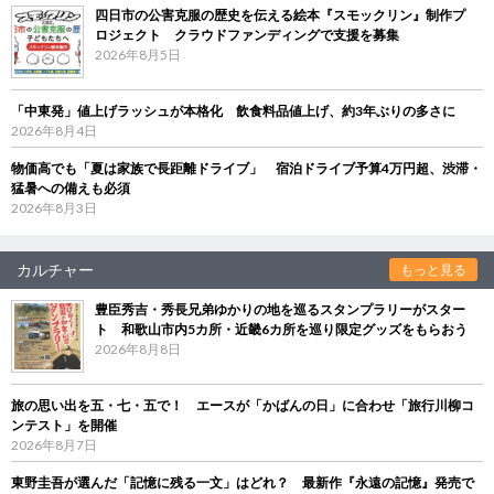
四日市の公害克服の歴史を伝える絵本『スモックリン』制作プ
ロジェクト クラウドファンディングで支援を募集
2026年8月5日
「中東発」値上げラッシュが本格化 飲食料品値上げ、約3年ぶりの多さに
2026年8月4日
物価高でも「夏は家族で長距離ドライブ」 宿泊ドライブ予算4万円超、渋滞・
猛暑への備えも必須
2026年8月3日
カルチャー
もっと見る
豊臣秀吉・秀長兄弟ゆかりの地を巡るスタンプラリーがスター
ト 和歌山市内5カ所・近畿6カ所を巡り限定グッズをもらおう
2026年8月8日
旅の思い出を五・七・五で！ エースが「かばんの日」に合わせ「旅行川柳コ
ンテスト」を開催
2026年8月7日
東野圭吾が選んだ「記憶に残る一文」はどれ？ 最新作『永遠の記憶』発売で