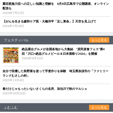
重症筋無力症への正しい知識と理解を 8月8日広島市で公開講座、オンライン
配信も
2026年7月31日
【がんを生きる緩和ケア医・大橋洋平「足し算命」】天空を見上げて
2026年7月28日
フェスティバル
もっと見る
絶品屋台グルメが全国各地から大集結 “庶民派食フェス”第4
回「川口×絶品グルメビール＆日本酒祭り2026」を開催
2026年4月15日
自分で収穫した秋野菜を使って芋煮作りを体験 埼玉県加須市の「ファミリー
ランドむさしの村」
2025年11月4日
春だけじゃもったいないさくらの名所、加治川で秋のマルシェ
2025年10月23日
ふむふむ
もっと見る