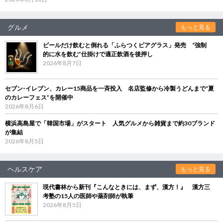
グルメ
もっと見る
ビールだけ飲むと倒れる「ふらつくビアグラス」発売 “強制
的に水を飲む”仕掛けで適正飲酒を後押し
2026年8月7日
セブン‐イレブン、カレー15商品を一斉投入 名店監修から冷製うどんまで“夏
のカレーフェス”を開催中
2026年8月6日
横浜高島屋で「韓国市場」がスタート 人気グルメから雑貨まで約30ブランド
が集結
2026年8月5日
ヘルスケア
もっと見る
現代書林から新刊『こんなときには、まず、漢方！』 漢方三
考塾の15人の医師や薬剤師が執筆
2026年8月5日