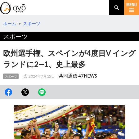
検
索
コ
ン
テ
ホーム
>
スポーツ
ン
スポーツ
ツ
へ
移
欧州選手権、スペインが4度目V イング
動
ランドに2―1、史上最多
共同通信 47NEWS
2024年7月15日
スポーツ