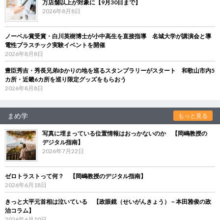
万店舗以上が対象に【9月30日まで】
2026年8月8日
ノーベル賞受賞・白川英樹博士が小中高生を直接指導 名城大学が講演会と導
電性プラスチック実験イベントを開催
2026年8月8日
豊臣秀吉・秀長兄弟ゆかりの地を巡るスタンプラリーがスタート 和歌山市内5
カ所・近畿6カ所を巡り限定グッズをもらおう
2026年8月8日
まめ学
もっと見る
写真に埋まっている位置情報はおっかないのか 【岡嶋教授の
デジタル指南】
2026年7月22日
ゼロトラストって何？ 【岡嶋教授のデジタル指南】
2026年6月18日
きっと大平元首相は泣いている 【政眼鏡（せいがんきょう）－本田雅俊の政
治コラム】
2026年6月10日