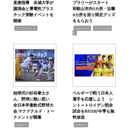
直接指導 名城大学が
プラリーがスタート
講演会と導電性プラス
和歌山市内5カ所・近畿
チック実験イベントを
6カ所を巡り限定グッズ
開催
をもらおう
,
,
,
ライフスタイル
カルチャー
ライフスタイ
ル
始球式の杉谷拳士さ
ベルギーで戦う日本人
ん、野球に熱い思い
選手を応援しよう シ
全日本学童軟式野球大
ント＝トロイデン戦全
会 マクドナルド・トー
試合をBS10が今季も無
ナメントが開幕
料放送
,
,
スポーツ
スポーツ