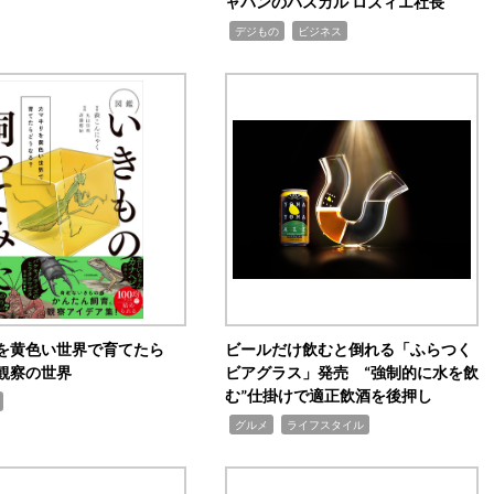
ャパンのパスカル ロズィエ社長
,
,
デジもの
ビジネス
を黄色い世界で育てたら
ビールだけ飲むと倒れる「ふらつく
観察の世界
ビアグラス」発売 “強制的に水を飲
む”仕掛けで適正飲酒を後押し
,
,
グルメ
ライフスタイル