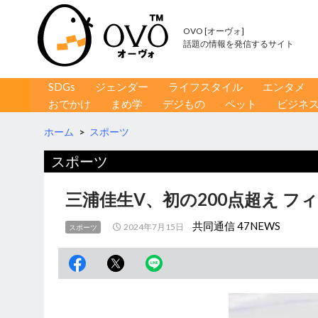
OVO [オーヴォ]
話題の情報を発信するサイト
コンテンツへ移動
検
SDGs
ジェンダー
ライフスタイル
エンタメ
索
おでかけ
まめ学
デジもの
ペット
ビジネ
ホーム
>
スポーツ
スポーツ
三浦佳生V、初の200点超え 
共同通信 47NEWS
2024年7月15日
スポーツ