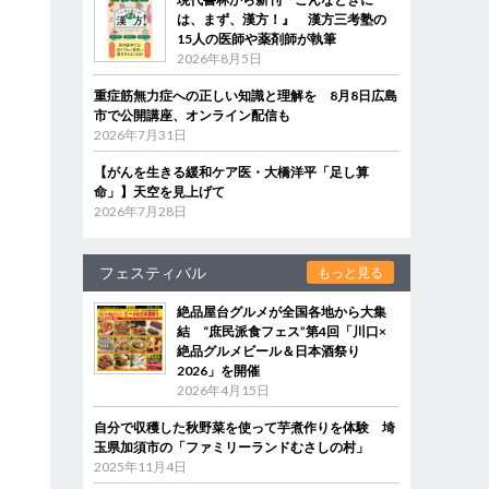
は、まず、漢方！』 漢方三考塾の
15人の医師や薬剤師が執筆
2026年8月5日
重症筋無力症への正しい知識と理解を 8月8日広島
市で公開講座、オンライン配信も
2026年7月31日
【がんを生きる緩和ケア医・大橋洋平「足し算
命」】天空を見上げて
2026年7月28日
フェスティバル
もっと見る
絶品屋台グルメが全国各地から大集
結 “庶民派食フェス”第4回「川口×
絶品グルメビール＆日本酒祭り
2026」を開催
2026年4月15日
自分で収穫した秋野菜を使って芋煮作りを体験 埼
玉県加須市の「ファミリーランドむさしの村」
2025年11月4日