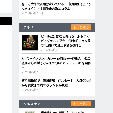
きっと大平元首相は泣いている 【政眼鏡（せいが
んきょう）－本田雅俊の政治コラム】
2026年6月10日
グルメ
もっと見る
ビールだけ飲むと倒れる「ふらつく
ビアグラス」発売 “強制的に水を飲
む”仕掛けで適正飲酒を後押し
2026年8月7日
セブン‐イレブン、カレー15商品を一斉投入 名店
監修から冷製うどんまで“夏のカレーフェス”を開催
中
2026年8月6日
横浜高島屋で「韓国市場」がスタート 人気グルメ
から雑貨まで約30ブランドが集結
2026年8月5日
ヘルスケア
もっと見る
現代書林から新刊『こんなときに