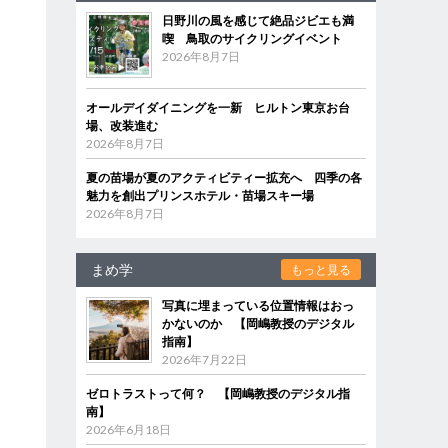
日野川の風を感じて絶品ジビエも満
喫 鳥取のサイクリングイベント
2026年8月7日
オールデイダイニングを一新 ヒルトン東京お台
場、改装進む
2026年8月7日
夏の苗場が夏のアクティビティー拡充へ 四季の各
魅力を創出プリンスホテル・苗場スキー場
2026年8月7日
まめ学
もっと見る
写真に埋まっている位置情報はおっ
かないのか 【岡嶋教授のデジタル
指南】
2026年7月22日
ゼロトラストって何？ 【岡嶋教授のデジタル指
南】
2026年6月18日