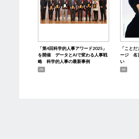
「第4回科学的人事アワード2025」
「ことだ
を開催 データとAIで変わる人事戦
ージ 名
略 科学的人事の最新事例
い
PR
PR