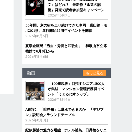
文」はどれ？ 最新作『永遠の記
憶』発売で読者参加型キャンペーン
2026年8月7日
55年間、京の街を走り続けてきた車両 嵐山線・モ
ボ301形、運行開始55周年イベントを開催
2026年8月6日
夏季企画展「秀吉・秀長と和歌山」 和歌山市立博
物館で8月8日から
2026年8月6日
動画
もっと見る
「100歳現役」目指すシニア1500人
が集結 マンション管理代務員イベ
ント「うぇるねすシップ」
2026年8月4日
AI時代、「暗黙知」は継承できるのか 「デジブ
レ」説明会／ラウンドテーブル
2026年8月3日
紀伊勝浦の魅力を堪能 ホテル浦島、日昇館をリニ