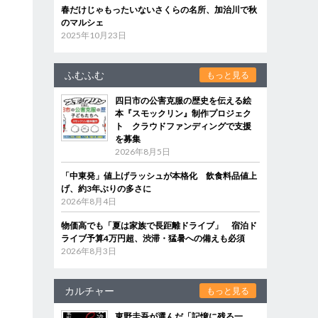
春だけじゃもったいないさくらの名所、加治川で秋
のマルシェ
2025年10月23日
ふむふむ
もっと見る
四日市の公害克服の歴史を伝える絵
本『スモックリン』制作プロジェク
ト クラウドファンディングで支援
を募集
2026年8月5日
「中東発」値上げラッシュが本格化 飲食料品値上
げ、約3年ぶりの多さに
2026年8月4日
物価高でも「夏は家族で長距離ドライブ」 宿泊ド
ライブ予算4万円超、渋滞・猛暑への備えも必須
2026年8月3日
カルチャー
もっと見る
東野圭吾が選んだ「記憶に残る一