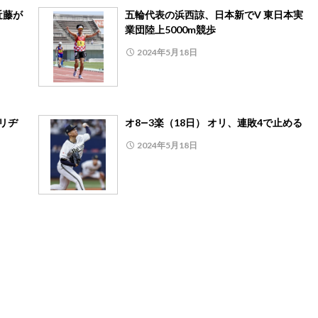
近藤が
五輪代表の浜西諒、日本新でV 東日本実
業団陸上5000m競歩
2024年5月18日
リヂ
オ8―3楽（18日） オリ、連敗4で止める
2024年5月18日