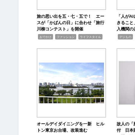
旅の思い出を五・七・五で！ エー
「人がA
スが「かばんの日」に合わせ「旅行
きること
川柳コンテスト」を開催
入機関の
,
,
,
,
,
おでかけ
ファッション
ライフスタイル
デジもの
オールデイダイニングを一新 ヒル
故人の「
トン東京お台場、改装進む
付 日本