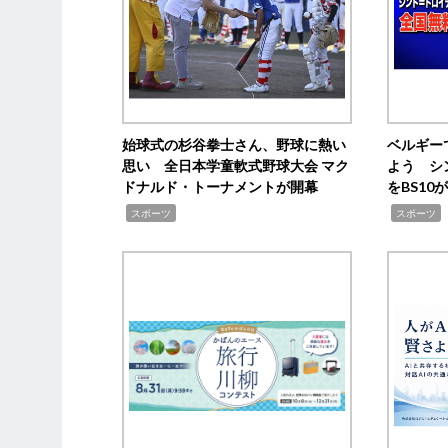
始球式の杉谷拳士さん、野球に熱い
ベルギー
思い 全日本学童軟式野球大会 マク
よう シ
ドナルド・トーナメントが開幕
をBS1
,
,
スポーツ
スポーツ