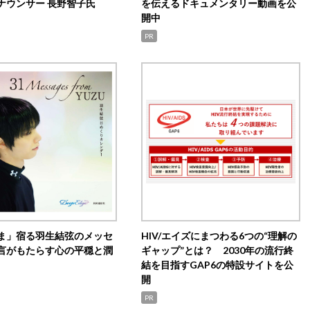
ナウンサー 長野智子氏
を伝えるドキュメンタリー動画を公
開中
PR
ま」宿る羽生結弦のメッセ
HIV/エイズにまつわる6つの“理解の
言がもたらす心の平穏と潤
ギャップ”とは？ 2030年の流行終
結を目指すGAP6の特設サイトを公
開
PR