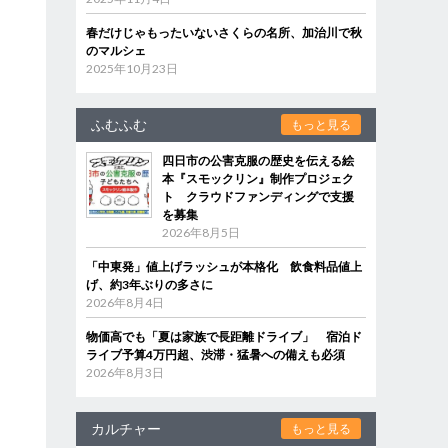
春だけじゃもったいないさくらの名所、加治川で秋
のマルシェ
2025年10月23日
ふむふむ
もっと見る
四日市の公害克服の歴史を伝える絵
本『スモックリン』制作プロジェク
ト クラウドファンディングで支援
を募集
2026年8月5日
「中東発」値上げラッシュが本格化 飲食料品値上
げ、約3年ぶりの多さに
2026年8月4日
物価高でも「夏は家族で長距離ドライブ」 宿泊ド
ライブ予算4万円超、渋滞・猛暑への備えも必須
2026年8月3日
カルチャー
もっと見る