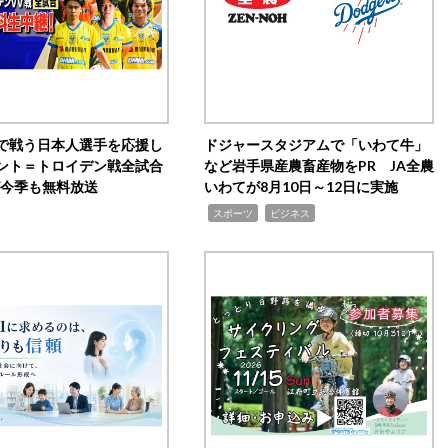
で戦う日本人選手を応援し
ドジャースタジアムで「いわて牛」
ント＝トロイデン戦全試合
など岩手県産農畜産物をPR JA全農
0が今季も無料放送
いわてが8月10日～12日に実施
,
,
スポーツ
ビジネス