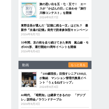
旅の思い出を五・七・五で！ エー
スが「かばんの日」に合わせ「旅行
川柳コンテスト」を開催
2026年8月7日
東野圭吾が選んだ「記憶に残る一文」はどれ？ 最
新作『永遠の記憶』発売で読者参加型キャンペーン
2026年8月7日
55年間、京の街を走り続けてきた車両 嵐山線・モ
ボ301形、運行開始55周年イベントを開催
2026年8月6日
動画
もっと見る
「100歳現役」目指すシニア1500人
が集結 マンション管理代務員イベ
ント「うぇるねすシップ」
2026年8月4日
AI時代、「暗黙知」は継承できるのか 「デジブ
レ」説明会／ラウンドテーブル
2026年8月3日