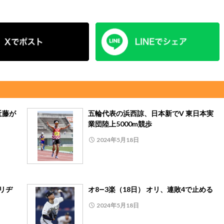
近藤が
五輪代表の浜西諒、日本新でV 東日本実
業団陸上5000m競歩
2024年5月18日
リヂ
オ8―3楽（18日） オリ、連敗4で止める
2024年5月18日