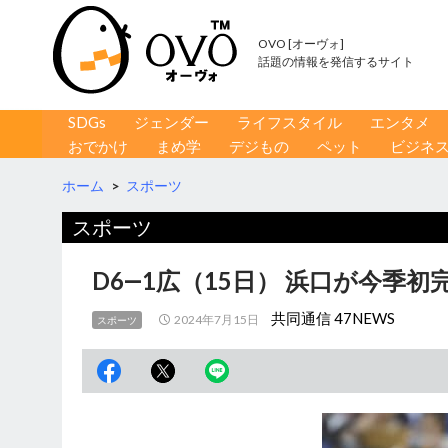
OVO [オーヴォ]
話題の情報を発信するサイト
コンテンツへ移動
検
SDGs
ジェンダー
ライフスタイル
エンタメ
索
おでかけ
まめ学
デジもの
ペット
ビジネ
ホーム
>
スポーツ
スポーツ
D6―1広（15日） 浜口が今季初
共同通信 47NEWS
2024年7月15日
スポーツ