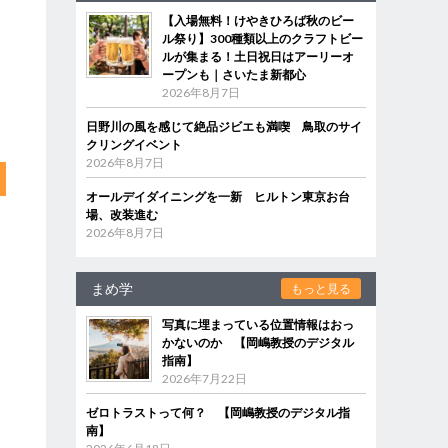
【入場無料！けやきひろば秋のビー
ル祭り】300種類以上のクラフトビー
ルが集まる！土日祝日はアーリーオ
ープンも｜さいたま新都心
2026年8月7日
日野川の風を感じて絶品ジビエも満喫 鳥取のサイ
クリングイベント
2026年8月7日
オールデイダイニングを一新 ヒルトン東京お台
場、改装進む
2026年8月7日
まめ学
もっと見る
写真に埋まっている位置情報はおっ
かないのか 【岡嶋教授のデジタル
指南】
2026年7月22日
ゼロトラストって何？ 【岡嶋教授のデジタル指
南】