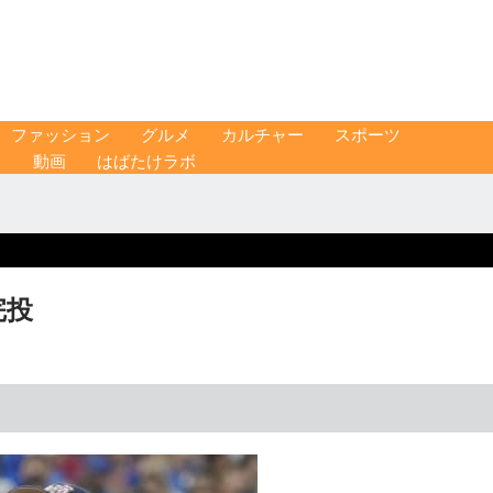
ファッション
グルメ
カルチャー
スポーツ
ス
動画
はばたけラボ
完投