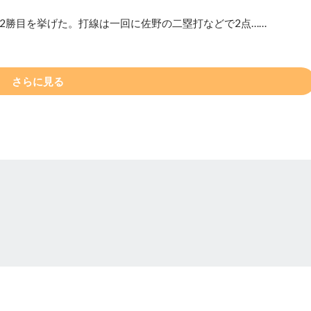
し2勝目を挙げた。打線は一回に佐野の二塁打などで2点……
さらに見る