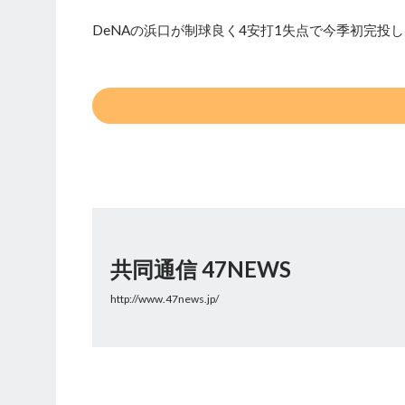
DeNAの浜口が制球良く4安打1失点で今季初完投
共同通信 47NEWS
http://www.47news.jp/