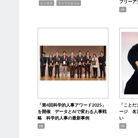
フリーア
,
,
ビジネス
ライフスタイル
PR
「第4回科学的人事アワード2025」
「ことだ
を開催 データとAIで変わる人事戦
ージ 名
略 科学的人事の最新事例
い
PR
PR