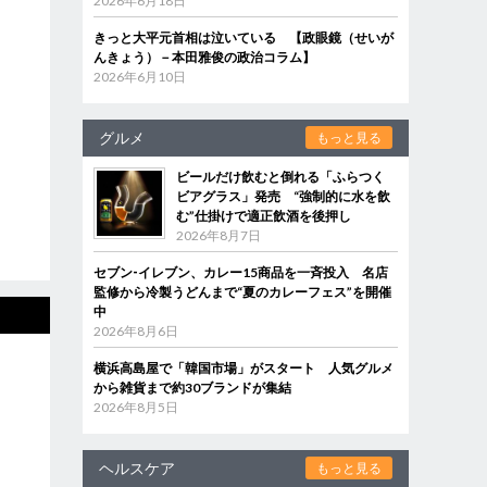
2026年6月18日
きっと大平元首相は泣いている 【政眼鏡（せいが
んきょう）－本田雅俊の政治コラム】
2026年6月10日
グルメ
もっと見る
ビールだけ飲むと倒れる「ふらつく
ビアグラス」発売 “強制的に水を飲
む”仕掛けで適正飲酒を後押し
2026年8月7日
セブン‐イレブン、カレー15商品を一斉投入 名店
監修から冷製うどんまで“夏のカレーフェス”を開催
中
2026年8月6日
横浜高島屋で「韓国市場」がスタート 人気グルメ
から雑貨まで約30ブランドが集結
2026年8月5日
ヘルスケア
もっと見る