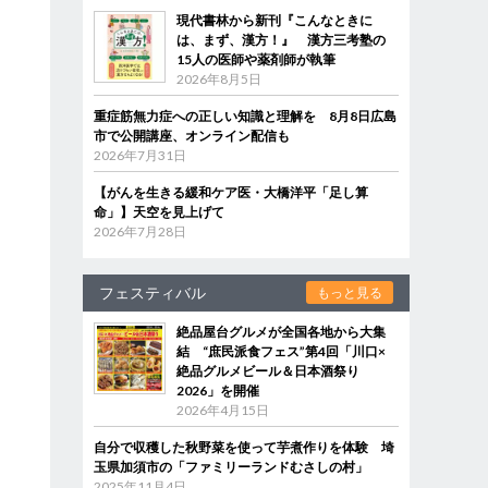
現代書林から新刊『こんなときに
は、まず、漢方！』 漢方三考塾の
15人の医師や薬剤師が執筆
2026年8月5日
重症筋無力症への正しい知識と理解を 8月8日広島
市で公開講座、オンライン配信も
2026年7月31日
【がんを生きる緩和ケア医・大橋洋平「足し算
命」】天空を見上げて
2026年7月28日
フェスティバル
もっと見る
絶品屋台グルメが全国各地から大集
結 “庶民派食フェス”第4回「川口×
絶品グルメビール＆日本酒祭り
2026」を開催
2026年4月15日
自分で収穫した秋野菜を使って芋煮作りを体験 埼
玉県加須市の「ファミリーランドむさしの村」
2025年11月4日