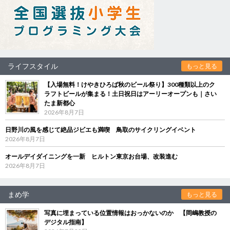
ライフスタイル
もっと見る
【入場無料！けやきひろば秋のビール祭り】300種類以上のク
ラフトビールが集まる！土日祝日はアーリーオープンも｜さい
たま新都心
2026年8月7日
日野川の風を感じて絶品ジビエも満喫 鳥取のサイクリングイベント
2026年8月7日
オールデイダイニングを一新 ヒルトン東京お台場、改装進む
2026年8月7日
まめ学
もっと見る
写真に埋まっている位置情報はおっかないのか 【岡嶋教授の
デジタル指南】