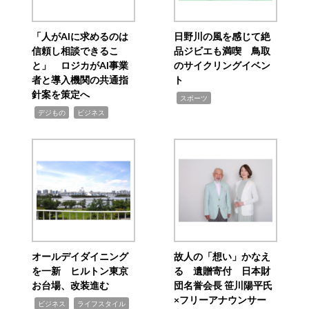
「人がAIに求めるのは
日野川の風を感じて絶
信頼し相談できるこ
品ジビエも満喫 鳥取
と」 ロジカがAI事業
のサイクリングイベン
者と導入機関の共通指
ト
針案を策定へ
,
スポーツ
,
,
デジもの
ビジネス
オールデイダイニング
故人の「想い」かなえ
を一新 ヒルトン東京
る 遺贈寄付 日本財
お台場、改装進む
団名誉会長 笹川陽平氏
×フリーアナウンサー
,
,
ビジネス
ライフスタイル