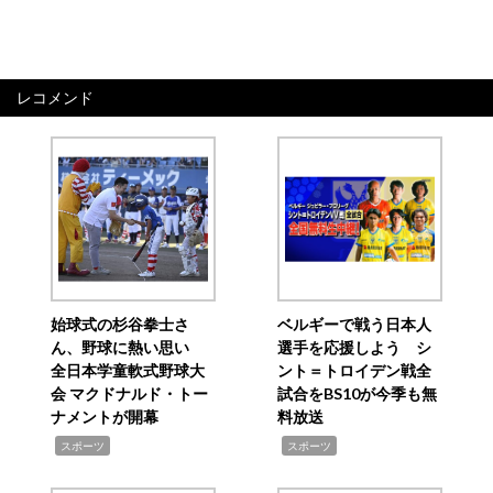
レコメンド
始球式の杉谷拳士さ
ベルギーで戦う日本人
ん、野球に熱い思い
選手を応援しよう シ
全日本学童軟式野球大
ント＝トロイデン戦全
会 マクドナルド・トー
試合をBS10が今季も無
ナメントが開幕
料放送
,
,
スポーツ
スポーツ