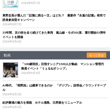
2026年8月7日
東野圭吾が選んだ「記憶に残る一文」はどれ？ 最新作『永遠の記憶』発売で
読者参加型キャンペーン
2026年8月7日
55年間、京の街を走り続けてきた車両 嵐山線・モボ301形、運行開始55周年
イベントを開催
2026年8月6日
動画
もっと見る
「100歳現役」目指すシニア1500人が集結 マンション管理代
務員イベント「うぇるねすシップ」
2026年8月4日
AI時代、「暗黙知」は継承できるのか 「デジブレ」説明会／ラウンドテーブ
ル
2026年8月3日
紀伊勝浦の魅力を堪能 ホテル浦島、日昇館をリニューアル
2026年8月3日