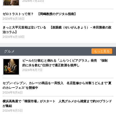
2026年7月22日
ゼロトラストって何？ 【岡嶋教授のデジタル指南】
2026年6月18日
きっと大平元首相は泣いている 【政眼鏡（せいがんきょう）－本田雅俊の政
治コラム】
2026年6月10日
グルメ
もっと見る
ビールだけ飲むと倒れる「ふらつくビアグラス」発売 “強制
的に水を飲む”仕掛けで適正飲酒を後押し
2026年8月7日
セブン‐イレブン、カレー15商品を一斉投入 名店監修から冷製うどんまで“夏
のカレーフェス”を開催中
2026年8月6日
横浜高島屋で「韓国市場」がスタート 人気グルメから雑貨まで約30ブランド
が集結
2026年8月5日