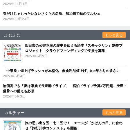
2025年11月4日
春だけじゃもったいないさくらの名所、加治川で秋のマルシェ
2025年10月23日
ふむふむ
もっと見る
四日市の公害克服の歴史を伝える絵本『スモックリン』制作プ
ロジェクト クラウドファンディングで支援を募集
2026年8月5日
「中東発」値上げラッシュが本格化 飲食料品値上げ、約3年ぶりの多さに
2026年8月4日
物価高でも「夏は家族で長距離ドライブ」 宿泊ドライブ予算4万円超、渋滞・
猛暑への備えも必須
2026年8月3日
カルチャー
もっと見る
旅の思い出を五・七・五で！ エースが「かばんの日」に合わ
せ「旅行川柳コンテスト」を開催