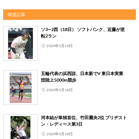
関連記事
ソ3―2西（18日） ソフトバンク、近藤が逆
転2ラン
2024年5月18日
五輪代表の浜西諒、日本新でV 東日本実業
団陸上5000m競歩
2024年5月18日
河本結が単独首位、竹田麗央2位 ブリヂスト
ン・レディース第3日
2024年5月18日