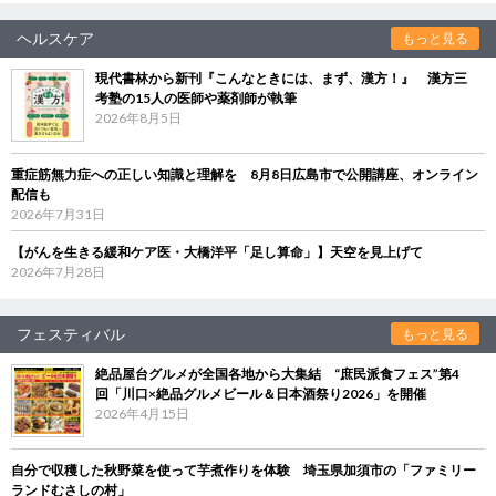
ヘルスケア
もっと見る
現代書林から新刊『こんなときには、まず、漢方！』 漢方三
考塾の15人の医師や薬剤師が執筆
2026年8月5日
重症筋無力症への正しい知識と理解を 8月8日広島市で公開講座、オンライン
配信も
2026年7月31日
【がんを生きる緩和ケア医・大橋洋平「足し算命」】天空を見上げて
2026年7月28日
フェスティバル
もっと見る
絶品屋台グルメが全国各地から大集結 “庶民派食フェス”第4
回「川口×絶品グルメビール＆日本酒祭り2026」を開催
2026年4月15日
自分で収穫した秋野菜を使って芋煮作りを体験 埼玉県加須市の「ファミリー
ランドむさしの村」