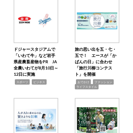
ドジャースタジアムで
旅の思い出を五・七・
「いわて牛」など岩手
五で！ エースが「か
県産農畜産物をPR JA
ばんの日」に合わせ
全農いわてが8月10日～
「旅行川柳コンテス
12日に実施
ト」を開催
,
,
,
,
,
スポーツ
ビジネス
おでかけ
ファッション
ライフスタイル