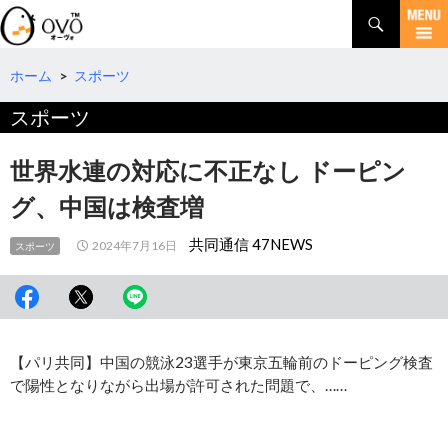
検
索
コ
ン
テ
ホーム
>
スポーツ
ン
スポーツ
ツ
へ
移
世界水連の対応に不正なし ドーピン
動
グ、中国は検査増
共同通信 47NEWS
2024年7月16日
スポーツ
【パリ共同】中国の競泳23選手が東京五輪前のドーピング検査
で陽性となりながら出場が許可された問題で、……