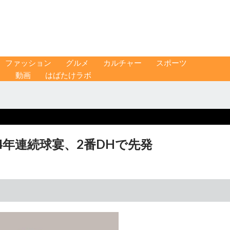
ファッション
グルメ
カルチャー
スポーツ
ス
動画
はばたけラボ
4年連続球宴、2番DHで先発