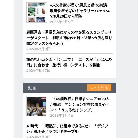
6人の作家が描く“風景と猫”の共演
歌舞伎座そばのギャラリーYOHAKU
で8月20日から開催
2026年8月9日
豊臣秀吉・秀長兄弟ゆかりの地を巡るスタンプラリ
ーがスタート 和歌山市内5カ所・近畿6カ所を巡り
限定グッズをもらおう
2026年8月8日
旅の思い出を五・七・五で！ エースが「かばんの
日」に合わせ「旅行川柳コンテスト」を開催
2026年8月7日
動画
もっと見る
「100歳現役」目指すシニア1500人
が集結 マンション管理代務員イベ
ント「うぇるねすシップ」
2026年8月4日
AI時代、「暗黙知」は継承できるのか 「デジブ
レ」説明会／ラウンドテーブル
2026年8月3日