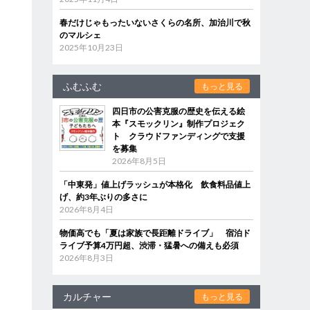
春だけじゃもったいないさくらの名所、加治川で秋
のマルシェ
2025年10月23日
ふむふむ
もっと見る
四日市の公害克服の歴史を伝える絵
本『スモックリン』制作プロジェク
ト クラウドファンディングで支援
を募集
2026年8月5日
「中東発」値上げラッシュが本格化 飲食料品値上
げ、約3年ぶりの多さに
2026年8月4日
物価高でも「夏は家族で長距離ドライブ」 宿泊ド
ライブ予算4万円超、渋滞・猛暑への備えも必須
2026年8月3日
カルチャー
もっと見る