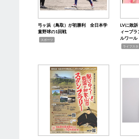
弓ヶ浜（鳥取）が初勝利 全日本学
LVに敗
童野球の1回戦
ィーブラ
ルワール
,
スポーツ
,
ライフスタ