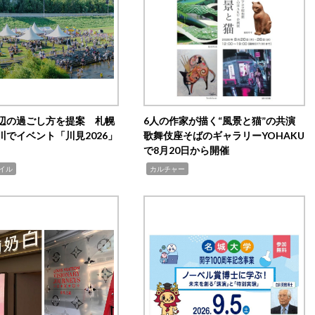
辺の過ごし方を提案 札幌
6人の作家が描く“風景と猫”の共演
川でイベント「川見2026」
歌舞伎座そばのギャラリーYOHAKU
で8月20日から開催
,
イル
カルチャー