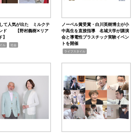
訴して人気が出た ミルクテ
ノーベル賞受賞・白川英樹博士が小
ンド 【野村義樹✕リア
中高生を直接指導 名城大学が講演
ド】
会と導電性プラスチック実験イベン
トを開催
,
イル
社会
,
ライフスタイル