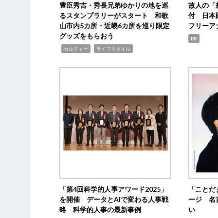
豊臣秀吉・秀長兄弟ゆかりの地を巡
故人の「
るスタンプラリーがスタート 和歌
付 日本
山市内5カ所・近畿6カ所を巡り限定
フリーア
グッズをもらおう
PR
,
,
カルチャー
ライフスタイル
「第4回科学的人事アワード2025」
「ことだ
を開催 データとAIで変わる人事戦
ージ 名
略 科学的人事の最新事例
い