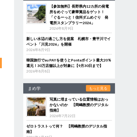
【参加無料】長野県内12カ所の発電
所をめぐって豪華賞品をゲット！
「ぐるーっと！信州ダムめぐり 発
電所スタンプラリー2026」
2026年8月9日
新しい水辺の過ごし方を提案 札幌市・豊平川でイ
ベント「川見2026」を開催
2026年8月9日
韓国旅行でau PAYを使うとPontaポイント最大20％
還元！30万店舗以上が対象に【9月30日まで】
2026年8月8日
まめ学
もっと見る
写真に埋まっている位置情報はおっ
かないのか 【岡嶋教授のデジタル
指南】
2026年7月22日
ゼロトラストって何？ 【岡嶋教授のデジタル指
南】