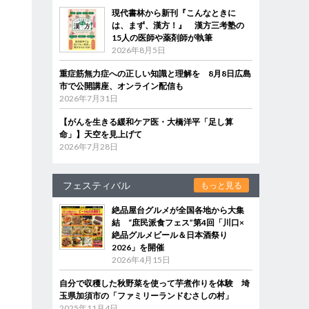
現代書林から新刊『こんなときに
は、まず、漢方！』 漢方三考塾の
15人の医師や薬剤師が執筆
2026年8月5日
重症筋無力症への正しい知識と理解を 8月8日広島
市で公開講座、オンライン配信も
2026年7月31日
【がんを生きる緩和ケア医・大橋洋平「足し算
命」】天空を見上げて
2026年7月28日
フェスティバル
もっと見る
絶品屋台グルメが全国各地から大集
結 “庶民派食フェス”第4回「川口×
絶品グルメビール＆日本酒祭り
2026」を開催
2026年4月15日
自分で収穫した秋野菜を使って芋煮作りを体験 埼
玉県加須市の「ファミリーランドむさしの村」
2025年11月4日