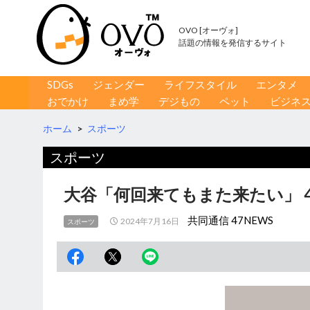
OVO [オーヴォ]
話題の情報を発信するサイト
コンテンツへ移動
検
SDGs
ジェンダー
ライフスタイル
エンタメ
索
おでかけ
まめ学
デジもの
ペット
ビジネ
ホーム
>
スポーツ
スポーツ
大谷「何回来てもまた来たい」 
共同通信 47NEWS
2024年7月16日
スポーツ