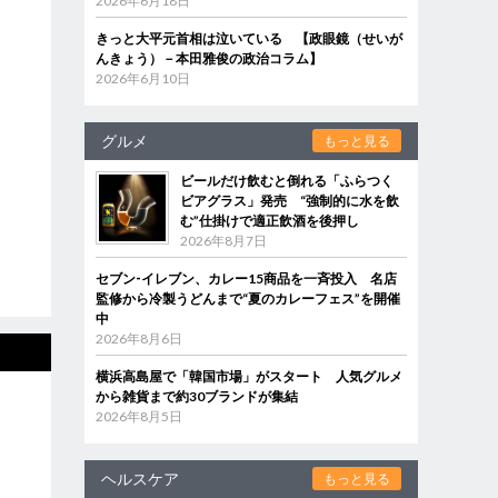
2026年6月18日
きっと大平元首相は泣いている 【政眼鏡（せいが
んきょう）－本田雅俊の政治コラム】
2026年6月10日
グルメ
もっと見る
ビールだけ飲むと倒れる「ふらつく
ビアグラス」発売 “強制的に水を飲
む”仕掛けで適正飲酒を後押し
2026年8月7日
セブン‐イレブン、カレー15商品を一斉投入 名店
監修から冷製うどんまで“夏のカレーフェス”を開催
中
2026年8月6日
横浜高島屋で「韓国市場」がスタート 人気グルメ
から雑貨まで約30ブランドが集結
2026年8月5日
ヘルスケア
もっと見る