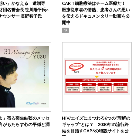
想い」かなえる 遺贈寄
CAR T細胞療法はチーム医療だ！
財団名誉会長 笹川陽平氏×
医療従事者の情熱、患者さんの思い
ナウンサー 長野智子氏
を伝えるドキュメンタリー動画を公
開中
PR
ま」宿る羽生結弦のメッセ
HIV/エイズにまつわる6つの“理解の
言がもたらす心の平穏と潤
ギャップ”とは？ 2030年の流行終
結を目指すGAP6の特設サイトを公