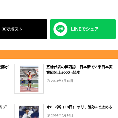
近藤が
五輪代表の浜西諒、日本新でV 東日本実
業団陸上5000m競歩
2024年5月18日
リヂ
オ8―3楽（18日） オリ、連敗4で止める
2024年5月18日