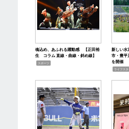
魂込め、あふれる躍動感 【正田裕
新しい水
生 コラム 直線・曲線・斜め線】
市・豊平
を開催
,
スポーツ
,
ライフスタ