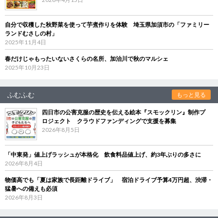
自分で収穫した秋野菜を使って芋煮作りを体験 埼玉県加須市の「ファミリー
ランドむさしの村」
2025年11月4日
春だけじゃもったいないさくらの名所、加治川で秋のマルシェ
2025年10月23日
ふむふむ
もっと見る
四日市の公害克服の歴史を伝える絵本『スモックリン』制作プ
ロジェクト クラウドファンディングで支援を募集
2026年8月5日
「中東発」値上げラッシュが本格化 飲食料品値上げ、約3年ぶりの多さに
2026年8月4日
物価高でも「夏は家族で長距離ドライブ」 宿泊ドライブ予算4万円超、渋滞・
猛暑への備えも必須
2026年8月3日