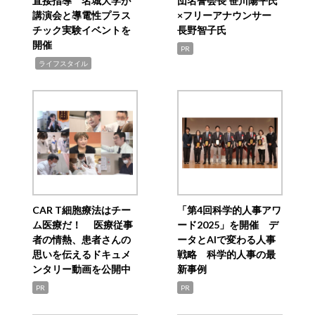
直接指導 名城大学が
団名誉会長 笹川陽平氏
講演会と導電性プラス
×フリーアナウンサー
チック実験イベントを
長野智子氏
開催
PR
,
ライフスタイル
CAR T細胞療法はチー
「第4回科学的人事アワ
ム医療だ！ 医療従事
ード2025」を開催 デ
者の情熱、患者さんの
ータとAIで変わる人事
思いを伝えるドキュメ
戦略 科学的人事の最
ンタリー動画を公開中
新事例
PR
PR