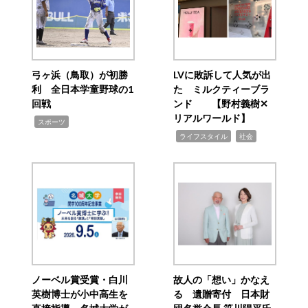
弓ヶ浜（鳥取）が初勝
LVに敗訴して人気が出
利 全日本学童野球の1
た ミルクティーブラ
回戦
ンド 【野村義樹✕
リアルワールド】
,
スポーツ
,
,
ライフスタイル
社会
ノーベル賞受賞・白川
故人の「想い」かなえ
英樹博士が小中高生を
る 遺贈寄付 日本財