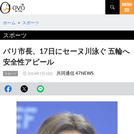
検
索
コ
ン
テ
ホーム
>
スポーツ
ン
スポーツ
ツ
へ
移
パリ市長、17日にセーヌ川泳ぐ 五輪へ
動
安全性アピール
共同通信 47NEWS
2024年7月16日
スポーツ