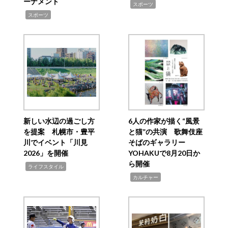
ーナメント
,
スポーツ
,
スポーツ
新しい水辺の過ごし方
6人の作家が描く“風景
を提案 札幌市・豊平
と猫”の共演 歌舞伎座
川でイベント「川見
そばのギャラリー
2026」を開催
YOHAKUで8月20日か
ら開催
,
ライフスタイル
,
カルチャー