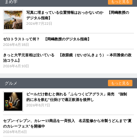
まめ学
もっと見る
写真に埋まっている位置情報はおっかないのか 【岡嶋教授の
デジタル指南】
2026年7月22日
ゼロトラストって何？ 【岡嶋教授のデジタル指南】
2026年6月18日
きっと大平元首相は泣いている 【政眼鏡（せいがんきょう）－本田雅俊の政
治コラム】
2026年6月10日
グルメ
もっと見る
ビールだけ飲むと倒れる「ふらつくビアグラス」発売 “強制
的に水を飲む”仕掛けで適正飲酒を後押し
2026年8月7日
セブン‐イレブン、カレー15商品を一斉投入 名店監修から冷製うどんまで“夏
のカレーフェス”を開催中
2026年8月6日