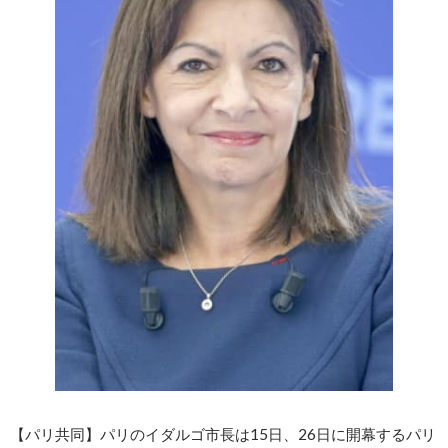
【パリ共同】パリのイダルゴ市長は15日、26日に開幕するパリ