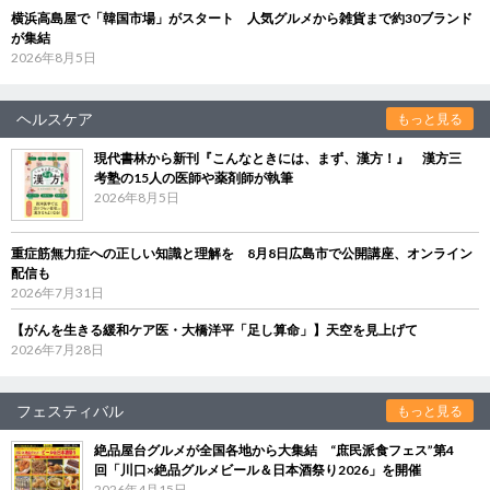
横浜高島屋で「韓国市場」がスタート 人気グルメから雑貨まで約30ブランド
が集結
2026年8月5日
ヘルスケア
もっと見る
現代書林から新刊『こんなときには、まず、漢方！』 漢方三
考塾の15人の医師や薬剤師が執筆
2026年8月5日
重症筋無力症への正しい知識と理解を 8月8日広島市で公開講座、オンライン
配信も
2026年7月31日
【がんを生きる緩和ケア医・大橋洋平「足し算命」】天空を見上げて
2026年7月28日
フェスティバル
もっと見る
絶品屋台グルメが全国各地から大集結 “庶民派食フェス”第4
回「川口×絶品グルメビール＆日本酒祭り2026」を開催
2026年4月15日