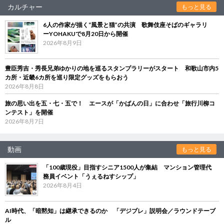
カルチャー
もっと見る
6人の作家が描く“風景と猫”の共演 歌舞伎座そばのギャラリ
ーYOHAKUで8月20日から開催
2026年8月9日
豊臣秀吉・秀長兄弟ゆかりの地を巡るスタンプラリーがスタート 和歌山市内5
カ所・近畿6カ所を巡り限定グッズをもらおう
2026年8月8日
旅の思い出を五・七・五で！ エースが「かばんの日」に合わせ「旅行川柳コ
ンテスト」を開催
2026年8月7日
動画
もっと見る
「100歳現役」目指すシニア1500人が集結 マンション管理代
務員イベント「うぇるねすシップ」
2026年8月4日
AI時代、「暗黙知」は継承できるのか 「デジブレ」説明会／ラウンドテーブ
ル