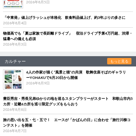
2026年8月5日
「中東発」値上げラッシュが本格化 飲食料品値上げ、約3年ぶりの多さに
2026年8月4日
物価高でも「夏は家族で長距離ドライブ」 宿泊ドライブ予算4万円超、渋滞・
猛暑への備えも必須
2026年8月3日
カルチャー
もっと見る
6人の作家が描く“風景と猫”の共演 歌舞伎座そばのギャラリ
ーYOHAKUで8月20日から開催
2026年8月9日
豊臣秀吉・秀長兄弟ゆかりの地を巡るスタンプラリーがスタート 和歌山市内5
カ所・近畿6カ所を巡り限定グッズをもらおう
2026年8月8日
旅の思い出を五・七・五で！ エースが「かばんの日」に合わせ「旅行川柳コ
ンテスト」を開催
2026年8月7日