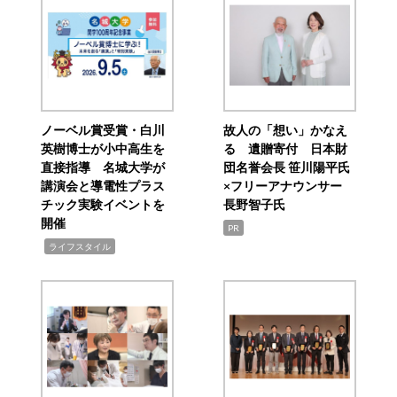
ノーベル賞受賞・白川
故人の「想い」かなえ
英樹博士が小中高生を
る 遺贈寄付 日本財
直接指導 名城大学が
団名誉会長 笹川陽平氏
講演会と導電性プラス
×フリーアナウンサー
チック実験イベントを
長野智子氏
開催
PR
,
ライフスタイル