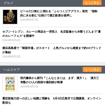
グルメ
もっと見る
ビールだけ飲むと倒れる「ふらつくビアグラス」発売 “強制
的に水を飲む”仕掛けで適正飲酒を後押し
2026年8月7日
セブン‐イレブン、カレー15商品を一斉投入 名店監修から冷製うどんまで“夏
のカレーフェス”を開催中
2026年8月6日
横浜高島屋で「韓国市場」がスタート 人気グルメから雑貨まで約30ブランド
が集結
2026年8月5日
ヘルスケア
もっと見る
現代書林から新刊『こんなときには、まず、漢方！』 漢方三
考塾の15人の医師や薬剤師が執筆
2026年8月5日
重症筋無力症への正しい知識と理解を 8月8日広島市で公開講座、オンライン
配信も