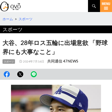
検
索
コ
ン
テ
ホーム
>
スポーツ
ン
スポーツ
ツ
へ
移
大谷、28年ロス五輪に出場意欲 「野球
動
界にも大事なこと」
共同通信 47NEWS
2024年7月16日
スポーツ