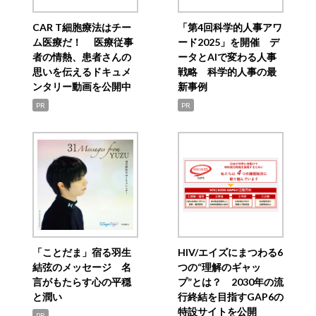
CAR T細胞療法はチー
「第4回科学的人事アワ
ム医療だ！ 医療従事
ード2025」を開催 デ
者の情熱、患者さんの
ータとAIで変わる人事
思いを伝えるドキュメ
戦略 科学的人事の最
ンタリー動画を公開中
新事例
PR
PR
「ことだま」宿る羽生
HIV/エイズにまつわる6
結弦のメッセージ 名
つの“理解のギャッ
言がもたらす心の平穏
プ”とは？ 2030年の流
と潤い
行終結を目指すGAP6の
特設サイトを公開
PR