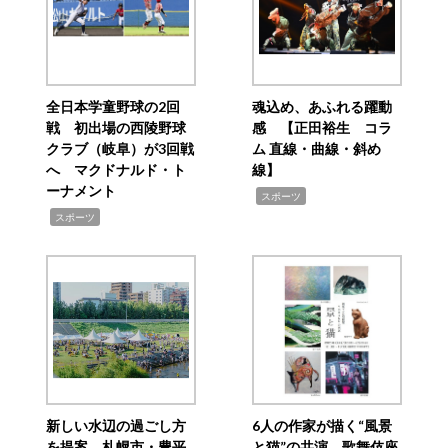
全日本学童野球の2回
魂込め、あふれる躍動
戦 初出場の西陵野球
感 【正田裕生 コラ
クラブ（岐阜）が3回戦
ム 直線・曲線・斜め
へ マクドナルド・ト
線】
ーナメント
,
スポーツ
,
スポーツ
新しい水辺の過ごし方
6人の作家が描く“風景
を提案 札幌市・豊平
と猫”の共演 歌舞伎座