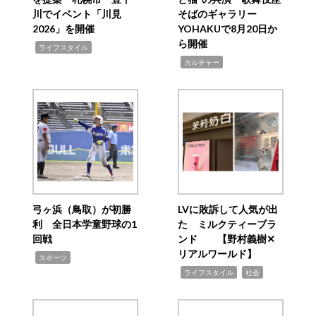
川でイベント「川見
そばのギャラリー
2026」を開催
YOHAKUで8月20日か
ら開催
,
ライフスタイル
,
カルチャー
弓ヶ浜（鳥取）が初勝
LVに敗訴して人気が出
利 全日本学童野球の1
た ミルクティーブラ
回戦
ンド 【野村義樹✕
リアルワールド】
,
スポーツ
,
,
ライフスタイル
社会