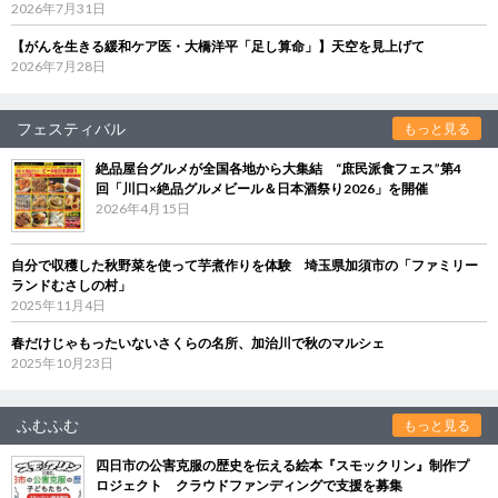
2026年7月31日
【がんを生きる緩和ケア医・大橋洋平「足し算命」】天空を見上げて
2026年7月28日
フェスティバル
もっと見る
絶品屋台グルメが全国各地から大集結 “庶民派食フェス”第4
回「川口×絶品グルメビール＆日本酒祭り2026」を開催
2026年4月15日
自分で収穫した秋野菜を使って芋煮作りを体験 埼玉県加須市の「ファミリー
ランドむさしの村」
2025年11月4日
春だけじゃもったいないさくらの名所、加治川で秋のマルシェ
2025年10月23日
ふむふむ
もっと見る
四日市の公害克服の歴史を伝える絵本『スモックリン』制作プ
ロジェクト クラウドファンディングで支援を募集