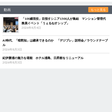
動画
もっと見る
「100歳現役」目指すシニア1500人が集結 マンション管理代
務員イベント「うぇるねすシップ」
2026年8月4日
AI時代、「暗黙知」は継承できるのか 「デジブレ」説明会／ラウンドテーブ
ル
2026年8月3日
紀伊勝浦の魅力を堪能 ホテル浦島、日昇館をリニューアル
2026年8月3日