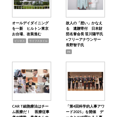
オールデイダイニング
故人の「想い」かなえ
を一新 ヒルトン東京
る 遺贈寄付 日本財
お台場、改装進む
団名誉会長 笹川陽平氏
×フリーアナウンサー
,
,
ビジネス
ライフスタイル
長野智子氏
PR
CAR T細胞療法はチー
「第4回科学的人事アワ
ム医療だ！ 医療従事
ード2025」を開催 デ