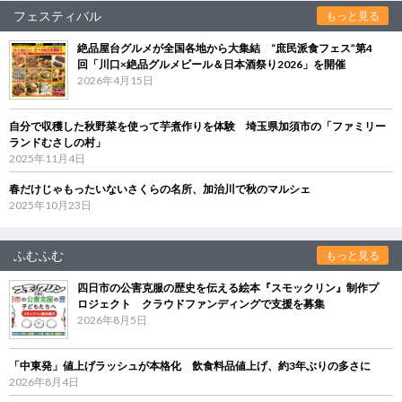
フェスティバル
もっと見る
絶品屋台グルメが全国各地から大集結 “庶民派食フェス”第4
回「川口×絶品グルメビール＆日本酒祭り2026」を開催
2026年4月15日
自分で収穫した秋野菜を使って芋煮作りを体験 埼玉県加須市の「ファミリー
ランドむさしの村」
2025年11月4日
春だけじゃもったいないさくらの名所、加治川で秋のマルシェ
2025年10月23日
ふむふむ
もっと見る
四日市の公害克服の歴史を伝える絵本『スモックリン』制作プ
ロジェクト クラウドファンディングで支援を募集
2026年8月5日
「中東発」値上げラッシュが本格化 飲食料品値上げ、約3年ぶりの多さに
2026年8月4日