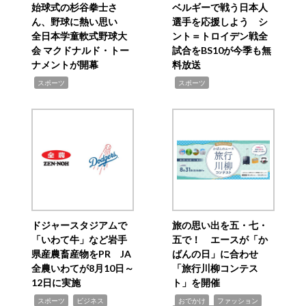
始球式の杉谷拳士さ
ベルギーで戦う日本人
ん、野球に熱い思い
選手を応援しよう シ
全日本学童軟式野球大
ント＝トロイデン戦全
会 マクドナルド・トー
試合をBS10が今季も無
ナメントが開幕
料放送
,
,
スポーツ
スポーツ
ドジャースタジアムで
旅の思い出を五・七・
「いわて牛」など岩手
五で！ エースが「か
県産農畜産物をPR JA
ばんの日」に合わせ
全農いわてが8月10日～
「旅行川柳コンテス
12日に実施
ト」を開催
,
,
,
,
,
スポーツ
ビジネス
おでかけ
ファッション