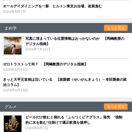
オールデイダイニングを一新 ヒルトン東京お台場、改装進む
2026年8月7日
まめ学
もっと見る
写真に埋まっている位置情報はおっかないのか 【岡嶋教授の
デジタル指南】
2026年7月22日
ゼロトラストって何？ 【岡嶋教授のデジタル指南】
2026年6月18日
きっと大平元首相は泣いている 【政眼鏡（せいがんきょう）－本田雅俊の政
治コラム】
2026年6月10日
グルメ
もっと見る
ビールだけ飲むと倒れる「ふらつくビアグラス」発売 “強制
的に水を飲む”仕掛けで適正飲酒を後押し
2026年8月7日