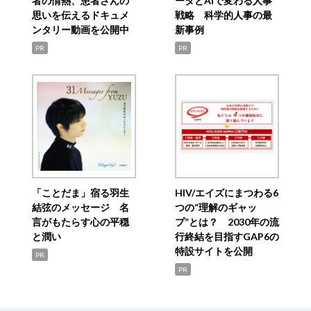
者の情熱、患者さんの
ータとAIで変わる人事
思いを伝えるドキュメ
戦略 科学的人事の最
ンタリー動画を公開中
新事例
PR
PR
「ことだま」宿る羽生
HIV/エイズにまつわる6
結弦のメッセージ 名
つの“理解のギャッ
言がもたらす心の平穏
プ”とは？ 2030年の流
と潤い
行終結を目指すGAP6の
特設サイトを公開
PR
PR