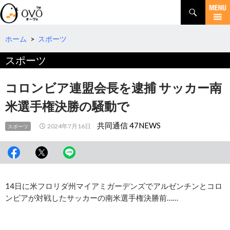
検
索
コ
ン
テ
ホーム
>
スポーツ
ン
スポーツ
ツ
へ
移
コロンビア連盟会長を逮捕 サッカー南
動
米選手権決勝の騒動で
共同通信 47NEWS
2024年7月16日
スポーツ
14日に米フロリダ州マイアミガーデンズでアルゼンチンとコロ
ンビアが対戦したサッカーの南米選手権決勝前……