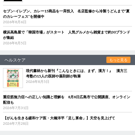
セブン‐イレブン、カレー15商品を一斉投入 名店監修から冷製うどんまで“夏
のカレーフェス”を開催中
2026年8月6日
横浜高島屋で「韓国市場」がスタート 人気グルメから雑貨まで約30ブランド
が集結
2026年8月5日
ヘルスケア
もっと見る
現代書林から新刊『こんなときには、まず、漢方！』 漢方三
考塾の15人の医師や薬剤師が執筆
2026年8月5日
重症筋無力症への正しい知識と理解を 8月8日広島市で公開講座、オンライン
配信も
2026年7月31日
【がんを生きる緩和ケア医・大橋洋平「足し算命」】天空を見上げて
2026年7月28日