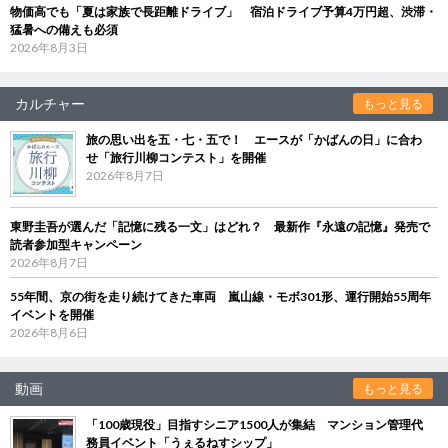
物価高でも「夏は家族で長距離ドライブ」 宿泊ドライブ予算4万円超、渋滞・
猛暑への備えも必須
2026年8月3日
カルチャー
もっと見る
旅の思い出を五・七・五で！ エースが「かばんの日」に合わ
せ「旅行川柳コンテスト」を開催
2026年8月7日
東野圭吾が選んだ「記憶に残る一文」はどれ？ 最新作『永遠の記憶』発売で
読者参加型キャンペーン
2026年8月7日
55年間、京の街を走り続けてきた車両 嵐山線・モボ301形、運行開始55周年
イベントを開催
2026年8月6日
動画
もっと見る
「100歳現役」目指すシニア1500人が集結 マンション管理代
務員イベント「うぇるねすシップ」