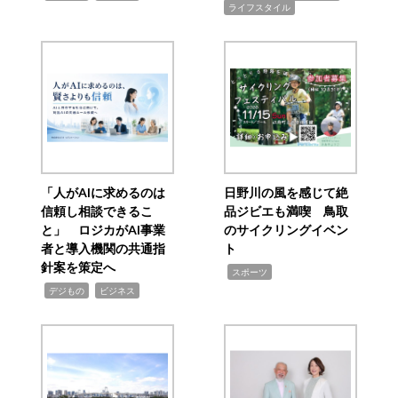
ライフスタイル
「人がAIに求めるのは
日野川の風を感じて絶
信頼し相談できるこ
品ジビエも満喫 鳥取
と」 ロジカがAI事業
のサイクリングイベン
者と導入機関の共通指
ト
針案を策定へ
,
スポーツ
,
,
デジもの
ビジネス