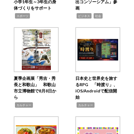
小学1年生～3年生の身
出コンソーシアム」参
体づくりをサポート
画
,
,
,
スポーツ
ビジネス
社会
夏季企画展「秀吉・秀
日本史と世界史を旅す
長と和歌山」 和歌山
るRPG 「時渡り」、
市立博物館で8月8日か
iOS/Androidで配信開
ら
始
,
,
カルチャー
カルチャー