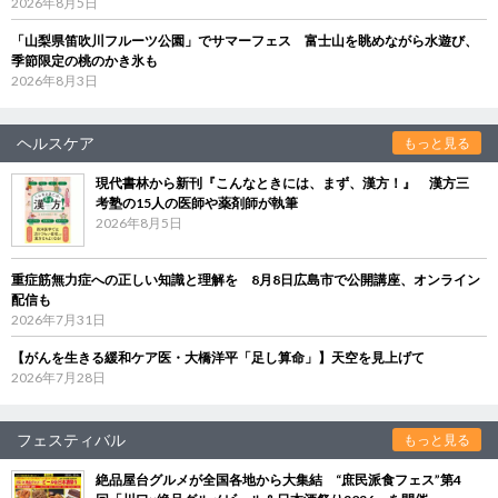
2026年8月5日
「山梨県笛吹川フルーツ公園」でサマーフェス 富士山を眺めながら水遊び、
季節限定の桃のかき氷も
2026年8月3日
ヘルスケア
もっと見る
現代書林から新刊『こんなときには、まず、漢方！』 漢方三
考塾の15人の医師や薬剤師が執筆
2026年8月5日
重症筋無力症への正しい知識と理解を 8月8日広島市で公開講座、オンライン
配信も
2026年7月31日
【がんを生きる緩和ケア医・大橋洋平「足し算命」】天空を見上げて
2026年7月28日
フェスティバル
もっと見る
絶品屋台グルメが全国各地から大集結 “庶民派食フェス”第4