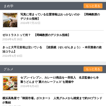
まめ学
もっと見る
写真に埋まっている位置情報はおっかないのか 【岡嶋教授の
デジタル指南】
2026年7月22日
ゼロトラストって何？ 【岡嶋教授のデジタル指南】
2026年6月18日
きっと大平元首相は泣いている 【政眼鏡（せいがんきょう）－本田雅俊の政
治コラム】
2026年6月10日
グルメ
もっと見る
セブン‐イレブン、カレー15商品を一斉投入 名店監修から冷
製うどんまで“夏のカレーフェス”を開催中
2026年8月6日
横浜高島屋で「韓国市場」がスタート 人気グルメから雑貨まで約30ブランド
が集結