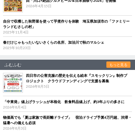
回「川口×絶品グルメビール＆日本酒祭り2026」を開催
2026年4月15日
自分で収穫した秋野菜を使って芋煮作りを体験 埼玉県加須市の「ファミリー
ランドむさしの村」
2025年11月4日
春だけじゃもったいないさくらの名所、加治川で秋のマルシェ
2025年10月23日
ふむふむ
もっと見る
四日市の公害克服の歴史を伝える絵本『スモックリン』制作プ
ロジェクト クラウドファンディングで支援を募集
2026年8月5日
「中東発」値上げラッシュが本格化 飲食料品値上げ、約3年ぶりの多さに
2026年8月4日
物価高でも「夏は家族で長距離ドライブ」 宿泊ドライブ予算4万円超、渋滞・
猛暑への備えも必須
2026年8月3日