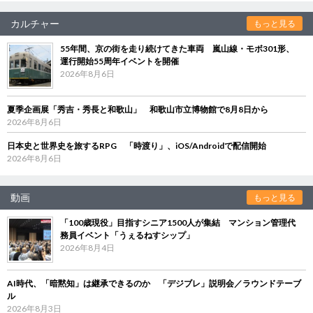
カルチャー
もっと見る
55年間、京の街を走り続けてきた車両 嵐山線・モボ301形、
運行開始55周年イベントを開催
2026年8月6日
夏季企画展「秀吉・秀長と和歌山」 和歌山市立博物館で8月8日から
2026年8月6日
日本史と世界史を旅するRPG 「時渡り」、iOS/Androidで配信開始
2026年8月6日
動画
もっと見る
「100歳現役」目指すシニア1500人が集結 マンション管理代
務員イベント「うぇるねすシップ」
2026年8月4日
AI時代、「暗黙知」は継承できるのか 「デジブレ」説明会／ラウンドテーブ
ル
2026年8月3日