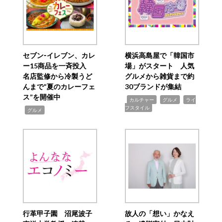
セブン‐イレブン、カレ
横浜高島屋で「韓国市
ー15商品を一斉投入
場」がスタート 人気
名店監修から冷製うど
グルメから雑貨まで約
んまで“夏のカレーフェ
30ブランドが集結
ス”を開催中
,
,
,
カルチャー
グルメ
ライ
フスタイル
,
グルメ
行革甲子園 沼尾波子
故人の「想い」かなえ