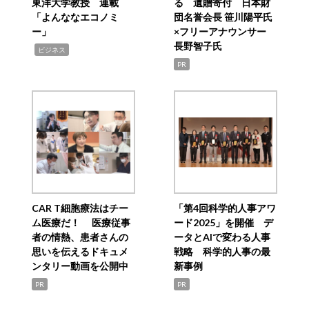
東洋大学教授 連載
る 遺贈寄付 日本財
「よんななエコノミ
団名誉会長 笹川陽平氏
ー」
×フリーアナウンサー
長野智子氏
,
ビジネス
PR
CAR T細胞療法はチー
「第4回科学的人事アワ
ム医療だ！ 医療従事
ード2025」を開催 デ
者の情熱、患者さんの
ータとAIで変わる人事
思いを伝えるドキュメ
戦略 科学的人事の最
ンタリー動画を公開中
新事例
PR
PR