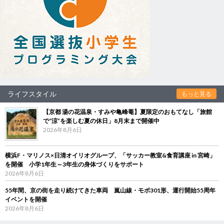
ライフスタイル
もっと見る
【京都 湯の花温泉・すみや亀峰菴】夏限定のおもてなし「旅館
で“涼”を楽しむ夏の休日」8月末まで開催中
2026年8月6日
横浜F・マリノス×日清オイリオグループ、「サッカー教室&食育講座 in 宮崎」
を開催 小学1年生～3年生の身体づくりをサポート
2026年8月6日
55年間、京の街を走り続けてきた車両 嵐山線・モボ301形、運行開始55周年
イベントを開催
2026年8月6日