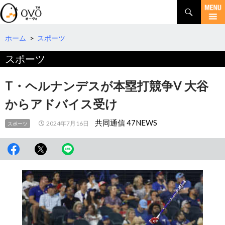
検
索
コ
ン
テ
ホーム
>
スポーツ
ン
スポーツ
ツ
へ
移
T・ヘルナンデスが本塁打競争V 大谷
動
からアドバイス受け
共同通信 47NEWS
2024年7月16日
スポーツ