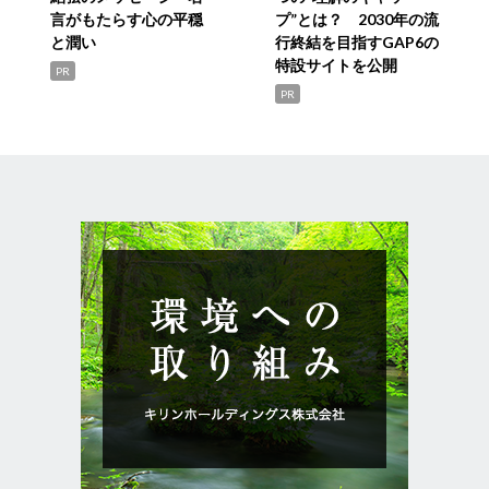
言がもたらす心の平穏
プ”とは？ 2030年の流
と潤い
行終結を目指すGAP6の
特設サイトを公開
PR
PR