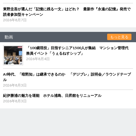
東野圭吾が選んだ「記憶に残る一文」はどれ？ 最新作『永遠の記憶』発売で
読者参加型キャンペーン
2026年8月7日
動画
もっと見る
「100歳現役」目指すシニア1500人が集結 マンション管理代
務員イベント「うぇるねすシップ」
2026年8月4日
AI時代、「暗黙知」は継承できるのか 「デジブレ」説明会／ラウンドテーブ
ル
2026年8月3日
紀伊勝浦の魅力を堪能 ホテル浦島、日昇館をリニューアル
2026年8月3日