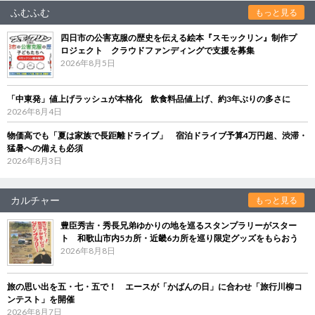
ふむふむ
もっと見る
四日市の公害克服の歴史を伝える絵本『スモックリン』制作プ
ロジェクト クラウドファンディングで支援を募集
2026年8月5日
「中東発」値上げラッシュが本格化 飲食料品値上げ、約3年ぶりの多さに
2026年8月4日
物価高でも「夏は家族で長距離ドライブ」 宿泊ドライブ予算4万円超、渋滞・
猛暑への備えも必須
2026年8月3日
カルチャー
もっと見る
豊臣秀吉・秀長兄弟ゆかりの地を巡るスタンプラリーがスター
ト 和歌山市内5カ所・近畿6カ所を巡り限定グッズをもらおう
2026年8月8日
旅の思い出を五・七・五で！ エースが「かばんの日」に合わせ「旅行川柳コ
ンテスト」を開催
2026年8月7日