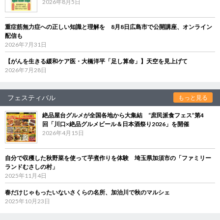
2026年8月5日
重症筋無力症への正しい知識と理解を 8月8日広島市で公開講座、オンライン
配信も
2026年7月31日
【がんを生きる緩和ケア医・大橋洋平「足し算命」】天空を見上げて
2026年7月28日
フェスティバル
もっと見る
絶品屋台グルメが全国各地から大集結 “庶民派食フェス”第4
回「川口×絶品グルメビール＆日本酒祭り2026」を開催
2026年4月15日
自分で収穫した秋野菜を使って芋煮作りを体験 埼玉県加須市の「ファミリー
ランドむさしの村」
2025年11月4日
春だけじゃもったいないさくらの名所、加治川で秋のマルシェ
2025年10月23日