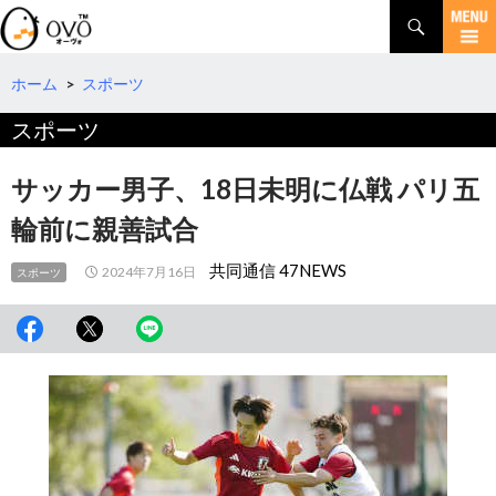
検
索
コ
ン
テ
ホーム
>
スポーツ
ン
スポーツ
ツ
へ
移
サッカー男子、18日未明に仏戦 パリ五
動
輪前に親善試合
共同通信 47NEWS
2024年7月16日
スポーツ