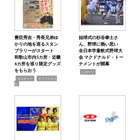
豊臣秀吉・秀長兄弟ゆ
始球式の杉谷拳士さ
かりの地を巡るスタン
ん、野球に熱い思い
プラリーがスタート
全日本学童軟式野球大
和歌山市内5カ所・近畿
会 マクドナルド・トー
6カ所を巡り限定グッズ
ナメントが開幕
をもらおう
,
スポーツ
,
,
カルチャー
ライフスタイ
ル