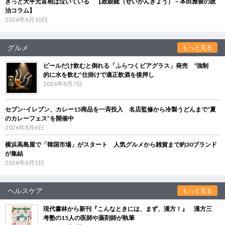
きっと大平元首相は泣いている 【政眼鏡（せいがんきょう）－本田雅俊の政
治コラム】
2026年6月10日
グルメ
もっと見る
ビールだけ飲むと倒れる「ふらつくビアグラス」発売 “強制
的に水を飲む”仕掛けで適正飲酒を後押し
2026年8月7日
セブン‐イレブン、カレー15商品を一斉投入 名店監修から冷製うどんまで“夏
のカレーフェス”を開催中
2026年8月6日
横浜高島屋で「韓国市場」がスタート 人気グルメから雑貨まで約30ブランド
が集結
2026年8月5日
ヘルスケア
もっと見る
現代書林から新刊『こんなときには、まず、漢方！』 漢方三
考塾の15人の医師や薬剤師が執筆