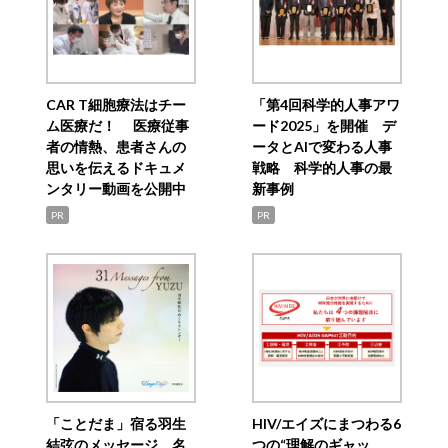
CAR T細胞療法はチー
「第4回科学的人事アワ
ム医療だ！ 医療従事
ード2025」を開催 デ
者の情熱、患者さんの
ータとAIで変わる人事
思いを伝えるドキュメ
戦略 科学的人事の最
ンタリー動画を公開中
新事例
PR
PR
「ことだま」宿る羽生
HIV/エイズにまつわる6
結弦のメッセージ 名
つの“理解のギャッ