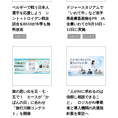
ベルギーで戦う日本人
ドジャースタジアムで
選手を応援しよう シ
「いわて牛」など岩手
ント＝トロイデン戦全
県産農畜産物をPR JA
試合をBS10が今季も無
全農いわてが8月10日～
料放送
12日に実施
,
,
,
スポーツ
スポーツ
ビジネス
旅の思い出を五・七・
「人がAIに求めるのは
五で！ エースが「か
信頼し相談できるこ
ばんの日」に合わせ
と」 ロジカがAI事業
「旅行川柳コンテス
者と導入機関の共通指
ト」を開催
針案を策定へ