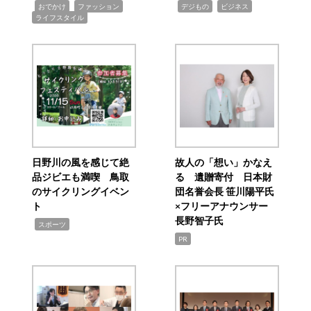
,
,
,
,
,
おでかけ
ファッション
デジもの
ビジネス
ライフスタイル
日野川の風を感じて絶
故人の「想い」かなえ
品ジビエも満喫 鳥取
る 遺贈寄付 日本財
のサイクリングイベン
団名誉会長 笹川陽平氏
ト
×フリーアナウンサー
長野智子氏
,
スポーツ
PR