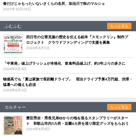
春だけじゃもったいないさくらの名所、加治川で秋のマルシェ
2025年10月23日
ふむふむ
もっと見る
四日市の公害克服の歴史を伝える絵本『スモックリン』制作プ
ロジェクト クラウドファンディングで支援を募集
2026年8月5日
「中東発」値上げラッシュが本格化 飲食料品値上げ、約3年ぶりの多さに
2026年8月4日
物価高でも「夏は家族で長距離ドライブ」 宿泊ドライブ予算4万円超、渋滞・
猛暑への備えも必須
2026年8月3日
カルチャー
もっと見る
豊臣秀吉・秀長兄弟ゆかりの地を巡るスタンプラリーがスター
ト 和歌山市内5カ所・近畿6カ所を巡り限定グッズをもらおう
2026年8月8日