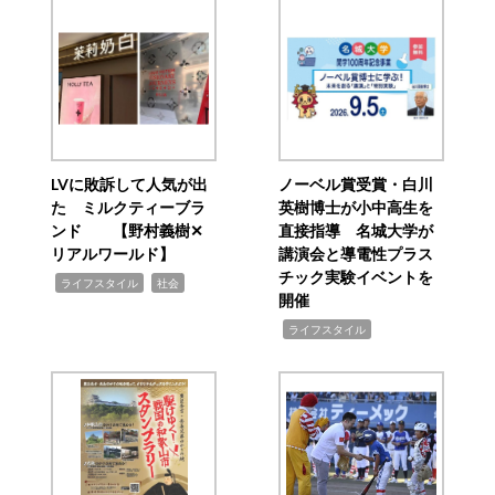
LVに敗訴して人気が出
ノーベル賞受賞・白川
た ミルクティーブラ
英樹博士が小中高生を
ンド 【野村義樹✕
直接指導 名城大学が
リアルワールド】
講演会と導電性プラス
チック実験イベントを
,
,
ライフスタイル
社会
開催
,
ライフスタイル