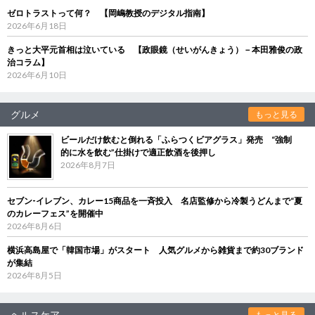
ゼロトラストって何？ 【岡嶋教授のデジタル指南】
2026年6月18日
きっと大平元首相は泣いている 【政眼鏡（せいがんきょう）－本田雅俊の政
治コラム】
2026年6月10日
グルメ
もっと見る
ビールだけ飲むと倒れる「ふらつくビアグラス」発売 “強制
的に水を飲む”仕掛けで適正飲酒を後押し
2026年8月7日
セブン‐イレブン、カレー15商品を一斉投入 名店監修から冷製うどんまで“夏
のカレーフェス”を開催中
2026年8月6日
横浜高島屋で「韓国市場」がスタート 人気グルメから雑貨まで約30ブランド
が集結
2026年8月5日
ヘルスケア
もっと見る