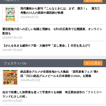
現代書林から新刊『こんなときには、まず、漢方！』 漢方三
考塾の15人の医師や薬剤師が執筆
2026年8月5日
重症筋無力症への正しい知識と理解を 8月8日広島市で公開講座、オンライン
配信も
2026年7月31日
【がんを生きる緩和ケア医・大橋洋平「足し算命」】天空を見上げて
2026年7月28日
フェスティバル
もっと見る
絶品屋台グルメが全国各地から大集結 “庶民派食フェス”第4
回「川口×絶品グルメビール＆日本酒祭り2026」を開催
2026年4月15日
自分で収穫した秋野菜を使って芋煮作りを体験 埼玉県加須市の「ファミリー
ランドむさしの村」
2025年11月4日