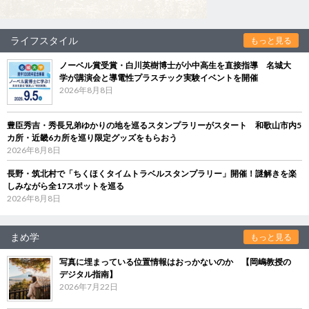
ライフスタイル
もっと見る
ノーベル賞受賞・白川英樹博士が小中高生を直接指導 名城大
学が講演会と導電性プラスチック実験イベントを開催
2026年8月8日
豊臣秀吉・秀長兄弟ゆかりの地を巡るスタンプラリーがスタート 和歌山市内5
カ所・近畿6カ所を巡り限定グッズをもらおう
2026年8月8日
長野・筑北村で「ちくほくタイムトラベルスタンプラリー」開催！謎解きを楽
しみながら全17スポットを巡る
2026年8月8日
まめ学
もっと見る
写真に埋まっている位置情報はおっかないのか 【岡嶋教授の
デジタル指南】
2026年7月22日