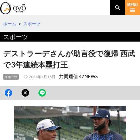
検
索
コ
ン
テ
ホーム
>
スポーツ
ン
スポーツ
ツ
へ
移
デストラーデさんが助言役で復帰 西武
動
で3年連続本塁打王
共同通信 47NEWS
2024年7月16日
スポーツ