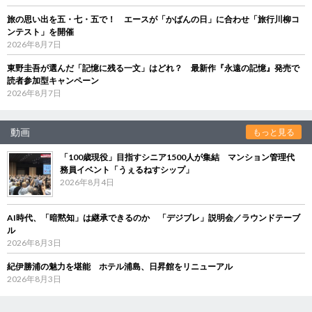
旅の思い出を五・七・五で！ エースが「かばんの日」に合わせ「旅行川柳コ
ンテスト」を開催
2026年8月7日
東野圭吾が選んだ「記憶に残る一文」はどれ？ 最新作『永遠の記憶』発売で
読者参加型キャンペーン
2026年8月7日
動画
もっと見る
「100歳現役」目指すシニア1500人が集結 マンション管理代
務員イベント「うぇるねすシップ」
2026年8月4日
AI時代、「暗黙知」は継承できるのか 「デジブレ」説明会／ラウンドテーブ
ル
2026年8月3日
紀伊勝浦の魅力を堪能 ホテル浦島、日昇館をリニューアル
2026年8月3日