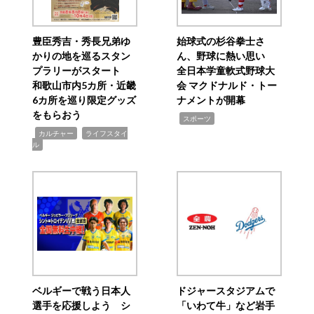
豊臣秀吉・秀長兄弟ゆ
始球式の杉谷拳士さ
かりの地を巡るスタン
ん、野球に熱い思い
プラリーがスタート
全日本学童軟式野球大
和歌山市内5カ所・近畿
会 マクドナルド・トー
6カ所を巡り限定グッズ
ナメントが開幕
をもらおう
,
スポーツ
,
,
カルチャー
ライフスタイ
ル
ベルギーで戦う日本人
ドジャースタジアムで
選手を応援しよう シ
「いわて牛」など岩手