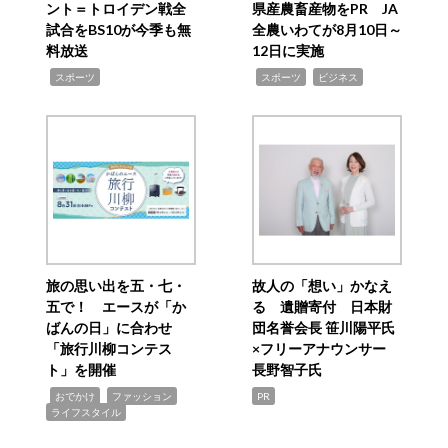
ント＝トロイデン戦全
県産農畜産物をPR JA
試合をBS10が今季も無
全農いわてが8月10日～
料放送
12日に実施
,
,
,
スポーツ
スポーツ
ビジネス
旅の思い出を五・七・
故人の「想い」かなえ
五で！ エースが「か
る 遺贈寄付 日本財
ばんの日」に合わせ
団名誉会長 笹川陽平氏
「旅行川柳コンテス
×フリーアナウンサー
ト」を開催
長野智子氏
,
,
,
おでかけ
ファッション
PR
ライフスタイル