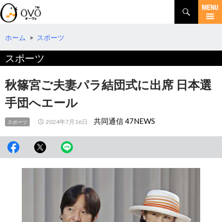
検
索
コ
ン
テ
ホーム
>
スポーツ
ン
スポーツ
ツ
へ
移
秋篠宮ご夫妻パラ結団式に出席 日本選
動
手団へエール
共同通信 47NEWS
2024年7月16日
スポーツ