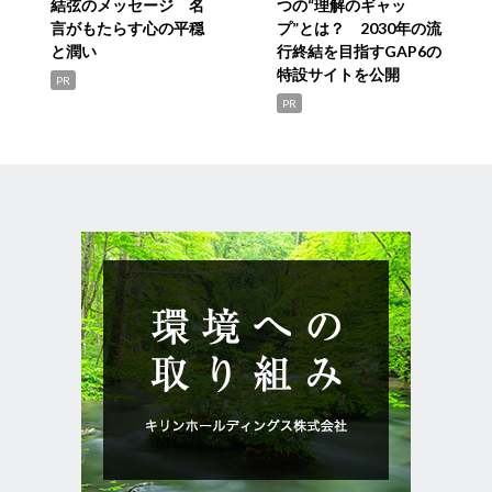
結弦のメッセージ 名
つの“理解のギャッ
言がもたらす心の平穏
プ”とは？ 2030年の流
と潤い
行終結を目指すGAP6の
特設サイトを公開
PR
PR