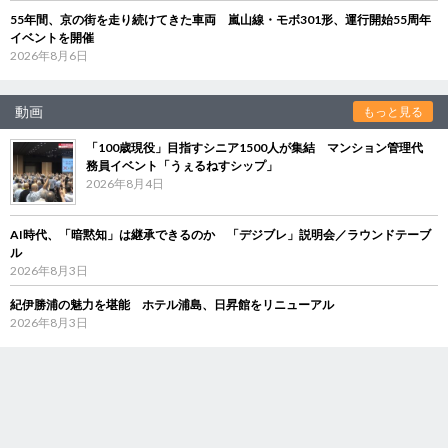
55年間、京の街を走り続けてきた車両 嵐山線・モボ301形、運行開始55周年
イベントを開催
2026年8月6日
動画
もっと見る
「100歳現役」目指すシニア1500人が集結 マンション管理代
務員イベント「うぇるねすシップ」
2026年8月4日
AI時代、「暗黙知」は継承できるのか 「デジブレ」説明会／ラウンドテーブ
ル
2026年8月3日
紀伊勝浦の魅力を堪能 ホテル浦島、日昇館をリニューアル
2026年8月3日