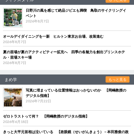
日野川の風を感じて絶品ジビエも満喫 鳥取のサイクリングイ
ベント
2026年8月7日
オールデイダイニングを一新 ヒルトン東京お台場、改装進む
2026年8月7日
夏の苗場が夏のアクティビティー拡充へ 四季の各魅力を創出プリンスホテ
ル・苗場スキー場
2026年8月7日
まめ学
もっと見る
写真に埋まっている位置情報はおっかないのか 【岡嶋教授の
デジタル指南】
2026年7月22日
ゼロトラストって何？ 【岡嶋教授のデジタル指南】
2026年6月18日
きっと大平元首相は泣いている 【政眼鏡（せいがんきょう）－本田雅俊の政