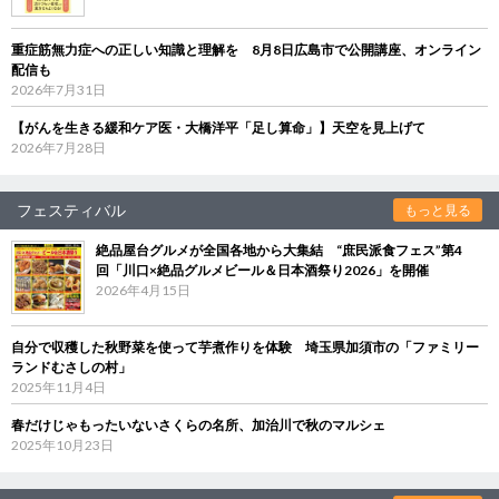
重症筋無力症への正しい知識と理解を 8月8日広島市で公開講座、オンライン
配信も
2026年7月31日
【がんを生きる緩和ケア医・大橋洋平「足し算命」】天空を見上げて
2026年7月28日
フェスティバル
もっと見る
絶品屋台グルメが全国各地から大集結 “庶民派食フェス”第4
回「川口×絶品グルメビール＆日本酒祭り2026」を開催
2026年4月15日
自分で収穫した秋野菜を使って芋煮作りを体験 埼玉県加須市の「ファミリー
ランドむさしの村」
2025年11月4日
春だけじゃもったいないさくらの名所、加治川で秋のマルシェ
2025年10月23日