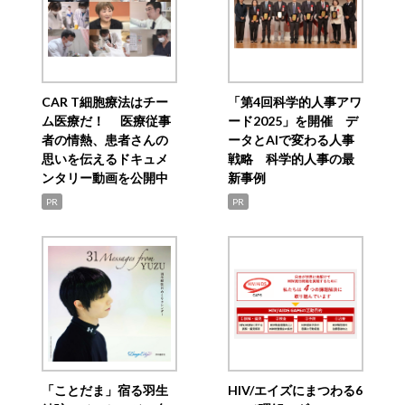
CAR T細胞療法はチー
「第4回科学的人事アワ
ム医療だ！ 医療従事
ード2025」を開催 デ
者の情熱、患者さんの
ータとAIで変わる人事
思いを伝えるドキュメ
戦略 科学的人事の最
ンタリー動画を公開中
新事例
PR
PR
「ことだま」宿る羽生
HIV/エイズにまつわる6