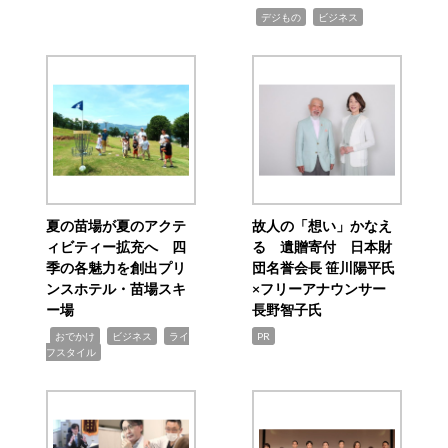
,
,
デジもの
ビジネス
夏の苗場が夏のアクテ
故人の「想い」かなえ
ィビティー拡充へ 四
る 遺贈寄付 日本財
季の各魅力を創出プリ
団名誉会長 笹川陽平氏
ンスホテル・苗場スキ
×フリーアナウンサー
ー場
長野智子氏
,
,
,
おでかけ
ビジネス
ライ
PR
フスタイル