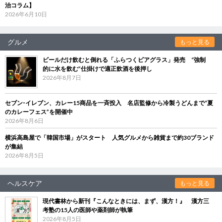
治コラム】
2026年6月10日
グルメ
もっと見る
ビールだけ飲むと倒れる「ふらつくビアグラス」発売 “強制
的に水を飲む”仕掛けで適正飲酒を後押し
2026年8月7日
セブン‐イレブン、カレー15商品を一斉投入 名店監修から冷製うどんまで“夏
のカレーフェス”を開催中
2026年8月6日
横浜高島屋で「韓国市場」がスタート 人気グルメから雑貨まで約30ブランド
が集結
2026年8月5日
ヘルスケア
もっと見る
現代書林から新刊『こんなときには、まず、漢方！』 漢方三
考塾の15人の医師や薬剤師が執筆
2026年8月5日