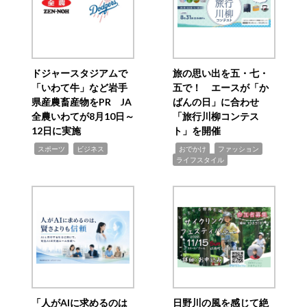
ドジャースタジアムで
旅の思い出を五・七・
「いわて牛」など岩手
五で！ エースが「か
県産農畜産物をPR JA
ばんの日」に合わせ
全農いわてが8月10日～
「旅行川柳コンテス
12日に実施
ト」を開催
,
,
,
,
,
スポーツ
ビジネス
おでかけ
ファッション
ライフスタイル
「人がAIに求めるのは
日野川の風を感じて絶