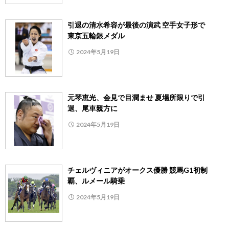
引退の清水希容が最後の演武 空手女子形で
東京五輪銀メダル
2024年5月19日
元琴恵光、会見で目潤ませ 夏場所限りで引
退、尾車親方に
2024年5月19日
チェルヴィニアがオークス優勝 競馬G1初制
覇、ルメール騎乗
2024年5月19日