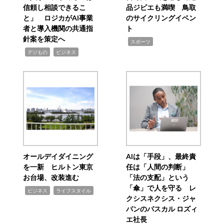
信頼し相談できるこ
品ジビエも満喫 鳥取
と」 ロジカがAI事業
のサイクリングイベン
者と導入機関の共通指
ト
針案を策定へ
,
スポーツ
,
,
デジもの
ビジネス
オールデイダイニング
AIは「手段」、最終責
を一新 ヒルトン東京
任は「人間の判断」
お台場、改装進む
「法の支配」という
「傘」で人を守る レ
,
,
ビジネス
ライフスタイル
クシスネクシス・ジャ
パンのパスカル ロズィ
エ社長