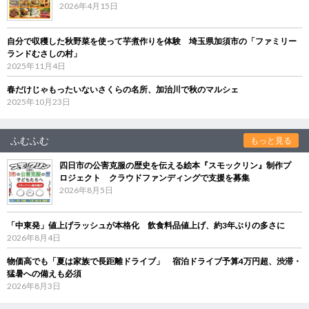
2026年4月15日
自分で収穫した秋野菜を使って芋煮作りを体験 埼玉県加須市の「ファミリー
ランドむさしの村」
2025年11月4日
春だけじゃもったいないさくらの名所、加治川で秋のマルシェ
2025年10月23日
ふむふむ
もっと見る
四日市の公害克服の歴史を伝える絵本『スモックリン』制作プ
ロジェクト クラウドファンディングで支援を募集
2026年8月5日
「中東発」値上げラッシュが本格化 飲食料品値上げ、約3年ぶりの多さに
2026年8月4日
物価高でも「夏は家族で長距離ドライブ」 宿泊ドライブ予算4万円超、渋滞・
猛暑への備えも必須
2026年8月3日