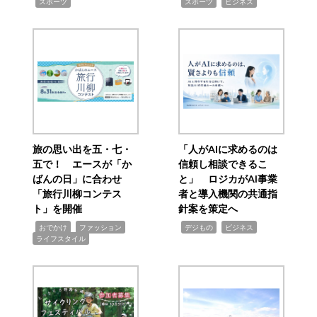
,
,
,
スポーツ
スポーツ
ビジネス
旅の思い出を五・七・
「人がAIに求めるのは
五で！ エースが「か
信頼し相談できるこ
ばんの日」に合わせ
と」 ロジカがAI事業
「旅行川柳コンテス
者と導入機関の共通指
ト」を開催
針案を策定へ
,
,
,
,
,
おでかけ
ファッション
デジもの
ビジネス
ライフスタイル