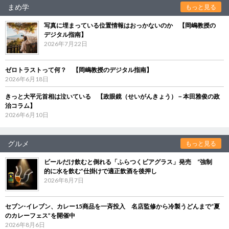
まめ学
もっと見る
写真に埋まっている位置情報はおっかないのか 【岡嶋教授の
デジタル指南】
2026年7月22日
ゼロトラストって何？ 【岡嶋教授のデジタル指南】
2026年6月18日
きっと大平元首相は泣いている 【政眼鏡（せいがんきょう）－本田雅俊の政
治コラム】
2026年6月10日
グルメ
もっと見る
ビールだけ飲むと倒れる「ふらつくビアグラス」発売 “強制
的に水を飲む”仕掛けで適正飲酒を後押し
2026年8月7日
セブン‐イレブン、カレー15商品を一斉投入 名店監修から冷製うどんまで“夏
のカレーフェス”を開催中
2026年8月6日