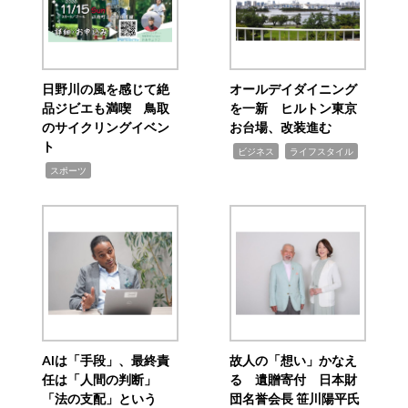
日野川の風を感じて絶
オールデイダイニング
品ジビエも満喫 鳥取
を一新 ヒルトン東京
のサイクリングイベン
お台場、改装進む
ト
,
,
ビジネス
ライフスタイル
,
スポーツ
AIは「手段」、最終責
故人の「想い」かなえ
任は「人間の判断」
る 遺贈寄付 日本財
「法の支配」という
団名誉会長 笹川陽平氏