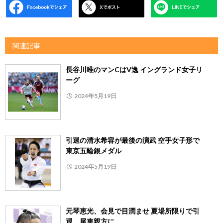
関連記事
長谷川唯のマンCはV逸 イングランド女子リ
ーグ
2024年5月19日
引退の清水希容が最後の演武 空手女子形で
東京五輪銀メダル
2024年5月19日
元琴恵光、会見で目潤ませ 夏場所限りで引
退、尾車親方に