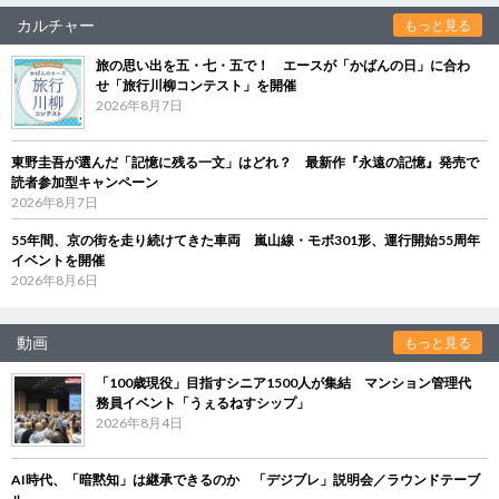
カルチャー
もっと見る
旅の思い出を五・七・五で！ エースが「かばんの日」に合わ
せ「旅行川柳コンテスト」を開催
2026年8月7日
東野圭吾が選んだ「記憶に残る一文」はどれ？ 最新作『永遠の記憶』発売で
読者参加型キャンペーン
2026年8月7日
55年間、京の街を走り続けてきた車両 嵐山線・モボ301形、運行開始55周年
イベントを開催
2026年8月6日
動画
もっと見る
「100歳現役」目指すシニア1500人が集結 マンション管理代
務員イベント「うぇるねすシップ」
2026年8月4日
AI時代、「暗黙知」は継承できるのか 「デジブレ」説明会／ラウンドテーブ