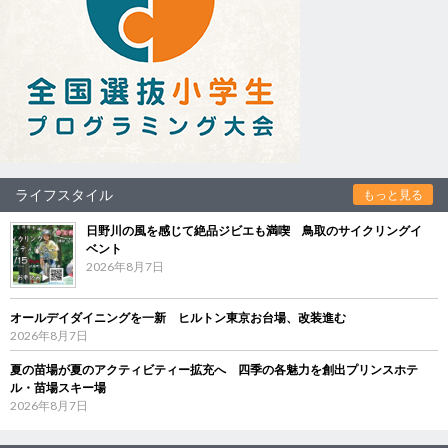
ライフスタイル
もっと見る
日野川の風を感じて絶品ジビエも満喫 鳥取のサイクリングイ
ベント
2026年8月7日
オールデイダイニングを一新 ヒルトン東京お台場、改装進む
2026年8月7日
夏の苗場が夏のアクティビティー拡充へ 四季の各魅力を創出プリンスホテ
ル・苗場スキー場
2026年8月7日