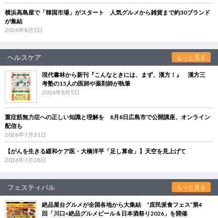
横浜高島屋で「韓国市場」がスタート 人気グルメから雑貨まで約30ブランド
が集結
2026年8月5日
ヘルスケア
もっと見る
現代書林から新刊『こんなときには、まず、漢方！』 漢方三
考塾の15人の医師や薬剤師が執筆
2026年8月5日
重症筋無力症への正しい知識と理解を 8月8日広島市で公開講座、オンライン
配信も
2026年7月31日
【がんを生きる緩和ケア医・大橋洋平「足し算命」】天空を見上げて
2026年7月28日
フェスティバル
もっと見る
絶品屋台グルメが全国各地から大集結 “庶民派食フェス”第4
回「川口×絶品グルメビール＆日本酒祭り2026」を開催