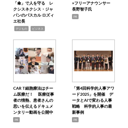
「傘」で人を守る レ
×フリーアナウンサー
クシスネクシス・ジャ
長野智子氏
パンのパスカル ロズィ
PR
エ社長
,
,
デジもの
ビジネス
CAR T細胞療法はチー
「第4回科学的人事アワ
ム医療だ！ 医療従事
ード2025」を開催 デ
者の情熱、患者さんの
ータとAIで変わる人事
思いを伝えるドキュメ
戦略 科学的人事の最
ンタリー動画を公開中
新事例
PR
PR