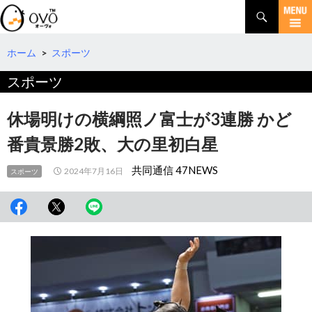
検
索
コ
ン
テ
ホーム
>
スポーツ
ン
スポーツ
ツ
へ
移
休場明けの横綱照ノ富士が3連勝 かど
動
番貴景勝2敗、大の里初白星
共同通信 47NEWS
2024年7月16日
スポーツ