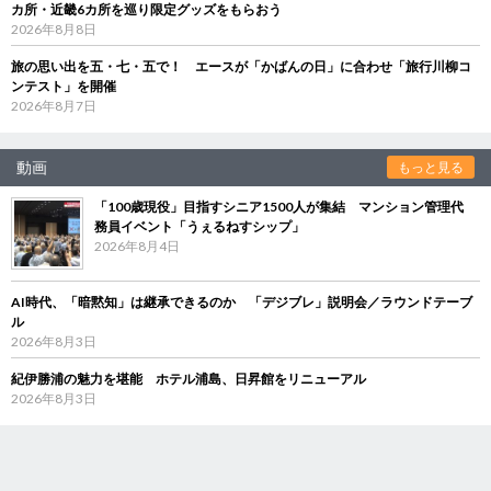
カ所・近畿6カ所を巡り限定グッズをもらおう
2026年8月8日
旅の思い出を五・七・五で！ エースが「かばんの日」に合わせ「旅行川柳コ
ンテスト」を開催
2026年8月7日
動画
もっと見る
「100歳現役」目指すシニア1500人が集結 マンション管理代
務員イベント「うぇるねすシップ」
2026年8月4日
AI時代、「暗黙知」は継承できるのか 「デジブレ」説明会／ラウンドテーブ
ル
2026年8月3日
紀伊勝浦の魅力を堪能 ホテル浦島、日昇館をリニューアル
2026年8月3日