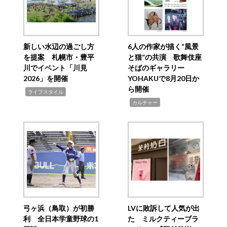
新しい水辺の過ごし方
6人の作家が描く“風景
を提案 札幌市・豊平
と猫”の共演 歌舞伎座
川でイベント「川見
そばのギャラリー
2026」を開催
YOHAKUで8月20日か
ら開催
,
ライフスタイル
,
カルチャー
弓ヶ浜（鳥取）が初勝
LVに敗訴して人気が出
利 全日本学童野球の1
た ミルクティーブラ