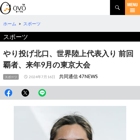
検
索
コ
ン
テ
ホーム
>
スポーツ
ン
スポーツ
ツ
へ
移
やり投げ北口、世界陸上代表入り 前回
動
覇者、来年9月の東京大会
共同通信 47NEWS
2024年7月16日
スポーツ