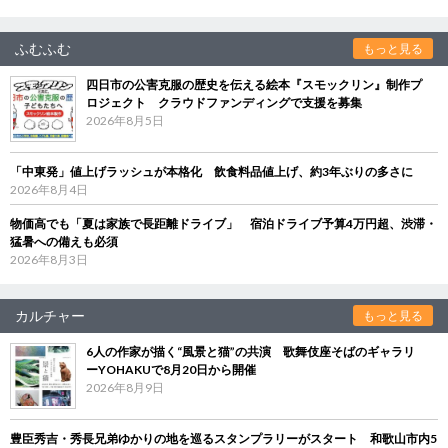
ふむふむ
もっと見る
四日市の公害克服の歴史を伝える絵本『スモックリン』制作プ
ロジェクト クラウドファンディングで支援を募集
2026年8月5日
「中東発」値上げラッシュが本格化 飲食料品値上げ、約3年ぶりの多さに
2026年8月4日
物価高でも「夏は家族で長距離ドライブ」 宿泊ドライブ予算4万円超、渋滞・
猛暑への備えも必須
2026年8月3日
カルチャー
もっと見る
6人の作家が描く“風景と猫”の共演 歌舞伎座そばのギャラリ
ーYOHAKUで8月20日から開催
2026年8月9日
豊臣秀吉・秀長兄弟ゆかりの地を巡るスタンプラリーがスタート 和歌山市内5