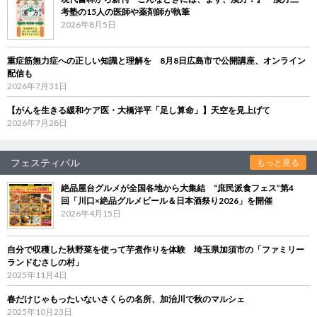
考塾の15人の医師や薬剤師が執筆
2026年8月5日
重症筋無力症への正しい知識と理解を 8月8日広島市で公開講座、オンライン
配信も
2026年7月31日
【がんを生きる緩和ケア医・大橋洋平「足し算命」】天空を見上げて
2026年7月28日
フェスティバル
もっと見る
絶品屋台グルメが全国各地から大集結 “庶民派食フェス”第4
回「川口×絶品グルメビール＆日本酒祭り2026」を開催
2026年4月15日
自分で収穫した秋野菜を使って芋煮作りを体験 埼玉県加須市の「ファミリー
ランドむさしの村」
2025年11月4日
春だけじゃもったいないさくらの名所、加治川で秋のマルシェ
2025年10月23日