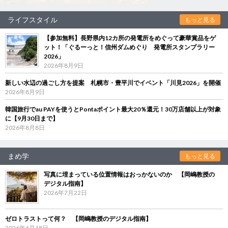
ライフスタイル
もっと見る
【参加無料】長野県内12カ所の発電所をめぐって豪華賞品をゲ
ット！「ぐるーっと！信州ダムめぐり 発電所スタンプラリー
2026」
2026年8月9日
新しい水辺の過ごし方を提案 札幌市・豊平川でイベント「川見2026」を開催
2026年8月9日
韓国旅行でau PAYを使うとPontaポイント最大20％還元！30万店舗以上が対象
に【9月30日まで】
2026年8月8日
まめ学
もっと見る
写真に埋まっている位置情報はおっかないのか 【岡嶋教授の
デジタル指南】
2026年7月22日
ゼロトラストって何？ 【岡嶋教授のデジタル指南】
2026年6月18日