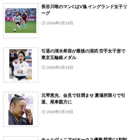
長谷川唯のマンCはV逸 イングランド女子リ
ーグ
2024年5月19日
引退の清水希容が最後の演武 空手女子形で
東京五輪銀メダル
2024年5月19日
元琴恵光、会見で目潤ませ 夏場所限りで引
退、尾車親方に
2024年5月19日
チェルヴィニアがオークス優勝 競馬G1初制