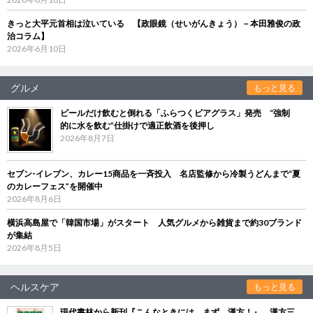
きっと大平元首相は泣いている 【政眼鏡（せいがんきょう）－本田雅俊の政
治コラム】
2026年6月10日
グルメ
もっと見る
ビールだけ飲むと倒れる「ふらつくビアグラス」発売 “強制
的に水を飲む”仕掛けで適正飲酒を後押し
2026年8月7日
セブン‐イレブン、カレー15商品を一斉投入 名店監修から冷製うどんまで“夏
のカレーフェス”を開催中
2026年8月6日
横浜高島屋で「韓国市場」がスタート 人気グルメから雑貨まで約30ブランド
が集結
2026年8月5日
ヘルスケア
もっと見る
現代書林から新刊『こんなときには、まず、漢方！』 漢方三