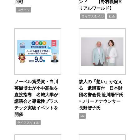
回戦
ンド 【野村義樹✕
リアルワールド】
,
スポーツ
,
,
ライフスタイル
社会
ノーベル賞受賞・白川
故人の「想い」かなえ
英樹博士が小中高生を
る 遺贈寄付 日本財
直接指導 名城大学が
団名誉会長 笹川陽平氏
講演会と導電性プラス
×フリーアナウンサー
チック実験イベントを
長野智子氏
開催
PR
,
ライフスタイル