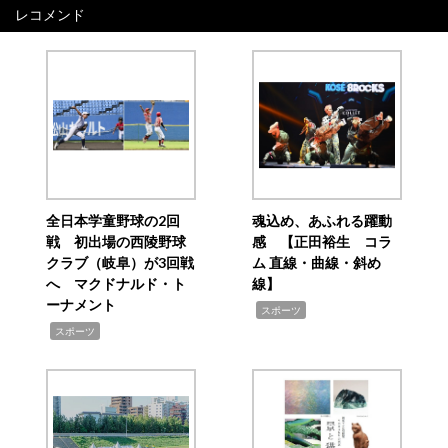
レコメンド
全日本学童野球の2回
魂込め、あふれる躍動
戦 初出場の西陵野球
感 【正田裕生 コラ
クラブ（岐阜）が3回戦
ム 直線・曲線・斜め
へ マクドナルド・ト
線】
ーナメント
,
スポーツ
,
スポーツ