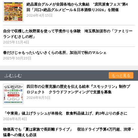
絶品屋台グルメが全国各地から大集結 “庶民派食フェス”第4
回「川口×絶品グルメビール＆日本酒祭り2026」を開催
2026年4月15日
自分で収穫した秋野菜を使って芋煮作りを体験 埼玉県加須市の「ファミリー
ランドむさしの村」
2025年11月4日
春だけじゃもったいないさくらの名所、加治川で秋のマルシェ
2025年10月23日
ふむふむ
もっと見る
四日市の公害克服の歴史を伝える絵本『スモックリン』制作プ
ロジェクト クラウドファンディングで支援を募集
2026年8月5日
「中東発」値上げラッシュが本格化 飲食料品値上げ、約3年ぶりの多さに
2026年8月4日
物価高でも「夏は家族で長距離ドライブ」 宿泊ドライブ予算4万円超、渋滞・
猛暑への備えも必須