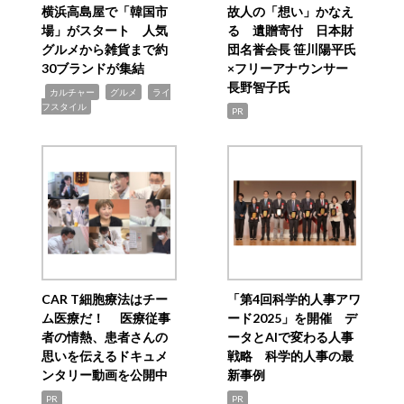
横浜高島屋で「韓国市
故人の「想い」かなえ
場」がスタート 人気
る 遺贈寄付 日本財
グルメから雑貨まで約
団名誉会長 笹川陽平氏
30ブランドが集結
×フリーアナウンサー
長野智子氏
,
,
,
カルチャー
グルメ
ライ
フスタイル
PR
CAR T細胞療法はチー
「第4回科学的人事アワ
ム医療だ！ 医療従事
ード2025」を開催 デ
者の情熱、患者さんの
ータとAIで変わる人事
思いを伝えるドキュメ
戦略 科学的人事の最
ンタリー動画を公開中
新事例
PR
PR