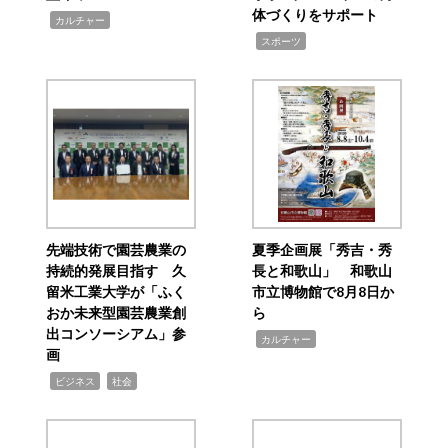
体づくりをサポート
,
カルチャー
,
スポーツ
先端技術で園芸農業の
夏季企画展「秀吉・秀
持続的発展目指す 久
長と和歌山」 和歌山
留米工業大学が「ふく
市立博物館で8月8日か
おか未来型園芸農業創
ら
出コンソーシアム」参
,
カルチャー
画
,
,
ビジネス
社会