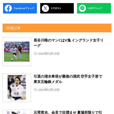
関連記事
長谷川唯のマンCはV逸 イングランド女子リ
ーグ
2024年5月19日
引退の清水希容が最後の演武 空手女子形で
東京五輪銀メダル
2024年5月19日
元琴恵光、会見で目潤ませ 夏場所限りで引