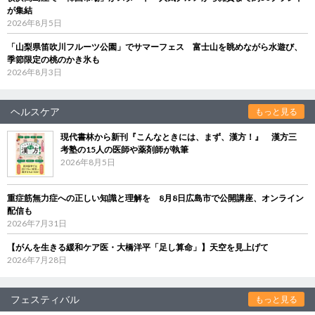
が集結
2026年8月5日
「山梨県笛吹川フルーツ公園」でサマーフェス 富士山を眺めながら水遊び、
季節限定の桃のかき氷も
2026年8月3日
ヘルスケア
もっと見る
現代書林から新刊『こんなときには、まず、漢方！』 漢方三
考塾の15人の医師や薬剤師が執筆
2026年8月5日
重症筋無力症への正しい知識と理解を 8月8日広島市で公開講座、オンライン
配信も
2026年7月31日
【がんを生きる緩和ケア医・大橋洋平「足し算命」】天空を見上げて
2026年7月28日
フェスティバル
もっと見る