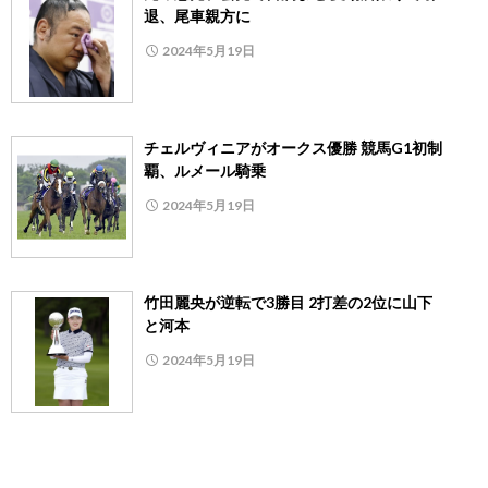
退、尾車親方に
2024年5月19日
チェルヴィニアがオークス優勝 競馬G1初制
覇、ルメール騎乗
2024年5月19日
竹田麗央が逆転で3勝目 2打差の2位に山下
と河本
2024年5月19日