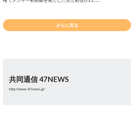
権でメジャー初制覇を果たした古江彩佳が21……
さらに見る
共同通信 47NEWS
http://www.47news.jp/