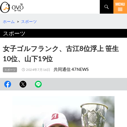
検
索
コ
ン
テ
ホーム
>
スポーツ
ン
スポーツ
ツ
へ
移
女子ゴルフランク、古江8位浮上 笹生
動
10位、山下19位
共同通信 47NEWS
2024年7月16日
スポーツ