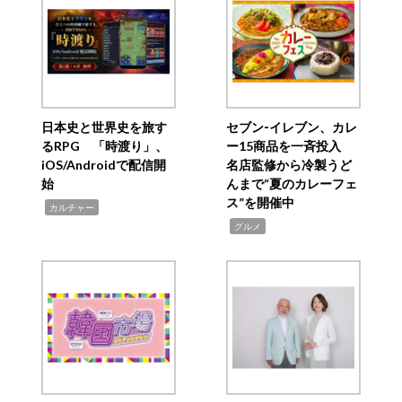
日本史と世界史を旅す
セブン‐イレブン、カレ
るRPG 「時渡り」、
ー15商品を一斉投入
iOS/Androidで配信開
名店監修から冷製うど
始
んまで“夏のカレーフェ
ス”を開催中
,
カルチャー
,
グルメ