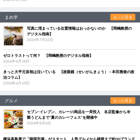
まめ学
もっと見る
写真に埋まっている位置情報はおっかないのか 【岡嶋教授の
デジタル指南】
2026年7月22日
ゼロトラストって何？ 【岡嶋教授のデジタル指南】
2026年6月18日
きっと大平元首相は泣いている 【政眼鏡（せいがんきょう）－本田雅俊の政
治コラム】
2026年6月10日
グルメ
もっと見る
セブン‐イレブン、カレー15商品を一斉投入 名店監修から冷
製うどんまで“夏のカレーフェス”を開催中
2026年8月6日
横浜高島屋で「韓国市場」がスタート 人気グルメから雑貨まで約30ブランド