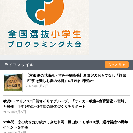
ライフスタイル
もっと見る
【京都 湯の花温泉・すみや亀峰菴】夏限定のおもてなし「旅館
で“涼”を楽しむ夏の休日」8月末まで開催中
2026年8月6日
横浜F・マリノス×日清オイリオグループ、「サッカー教室&食育講座 in 宮崎」
を開催 小学1年生～3年生の身体づくりをサポート
2026年8月6日
55年間、京の街を走り続けてきた車両 嵐山線・モボ301形、運行開始55周年
イベントを開催
2026年8月6日