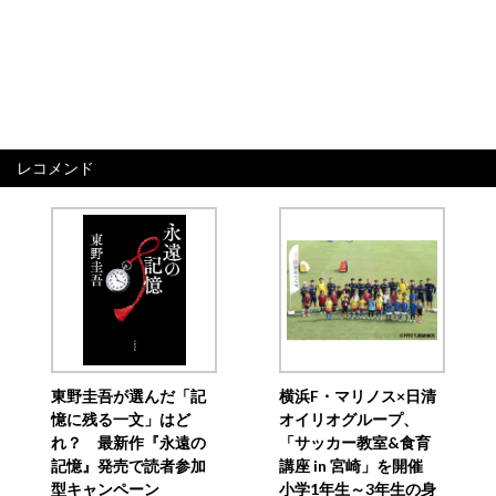
レコメンド
東野圭吾が選んだ「記
横浜F・マリノス×日清
憶に残る一文」はど
オイリオグループ、
れ？ 最新作『永遠の
「サッカー教室&食育
記憶』発売で読者参加
講座 in 宮崎」を開催
型キャンペーン
小学1年生～3年生の身