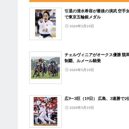
引退の清水希容が最後の演武 空手
で東京五輪銀メダル
2024年5月19日
チェルヴィニアがオークス優勝 競馬
制覇、ルメール騎乗
2024年5月19日
広9―3巨（19日） 広島、3連勝で2
2024年5月19日