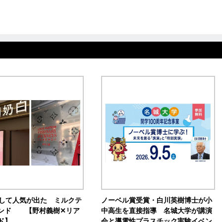
訴して人気が出た ミルクテ
ノーベル賞受賞・白川英樹博士が小
ンド 【野村義樹✕リア
中高生を直接指導 名城大学が講演
ド】
会と導電性プラスチック実験イベン