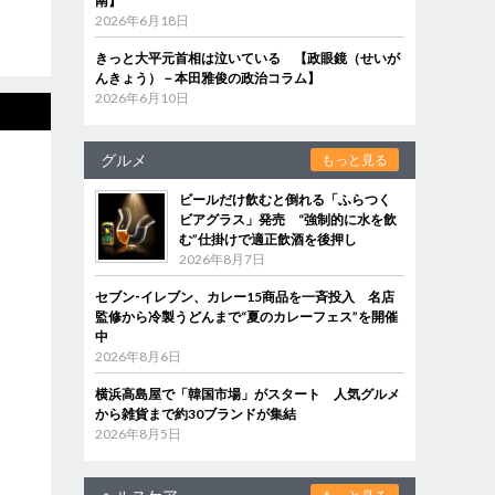
南】
2026年6月18日
きっと大平元首相は泣いている 【政眼鏡（せいが
んきょう）－本田雅俊の政治コラム】
2026年6月10日
グルメ
もっと見る
ビールだけ飲むと倒れる「ふらつく
ビアグラス」発売 “強制的に水を飲
む”仕掛けで適正飲酒を後押し
2026年8月7日
セブン‐イレブン、カレー15商品を一斉投入 名店
監修から冷製うどんまで“夏のカレーフェス”を開催
中
2026年8月6日
横浜高島屋で「韓国市場」がスタート 人気グルメ
から雑貨まで約30ブランドが集結
2026年8月5日