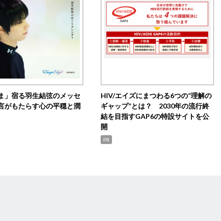
ま」宿る羽生結弦のメッセ
HIV/エイズにまつわる6つの“理解の
言がもたらす心の平穏と潤
ギャップ”とは？ 2030年の流行終
結を目指すGAP6の特設サイトを公
開
PR