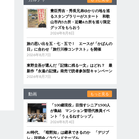
豊臣秀吉・秀長兄弟ゆかりの地を巡
るスタンプラリーがスタート 和歌
山市内5カ所・近畿6カ所を巡り限定
グッズをもらおう
2026年8月8日
旅の思い出を五・七・五で！ エースが「かばんの
日」に合わせ「旅行川柳コンテスト」を開催
2026年8月7日
東野圭吾が選んだ「記憶に残る一文」はどれ？ 最
新作『永遠の記憶』発売で読者参加型キャンペーン
2026年8月7日
動画
もっと見る
「100歳現役」目指すシニア1500人
が集結 マンション管理代務員イベ
ント「うぇるねすシップ」
2026年8月4日
AI時代、「暗黙知」は継承できるのか 「デジブ
レ」説明会／ラウンドテーブル