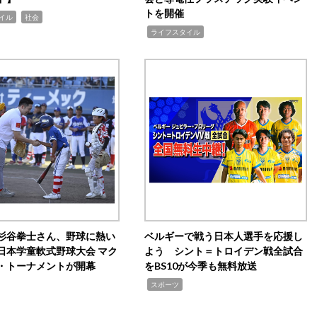
トを開催
,
イル
社会
,
ライフスタイル
杉谷拳士さん、野球に熱い
ベルギーで戦う日本人選手を応援し
日本学童軟式野球大会 マク
よう シント＝トロイデン戦全試合
・トーナメントが開幕
をBS10が今季も無料放送
,
スポーツ