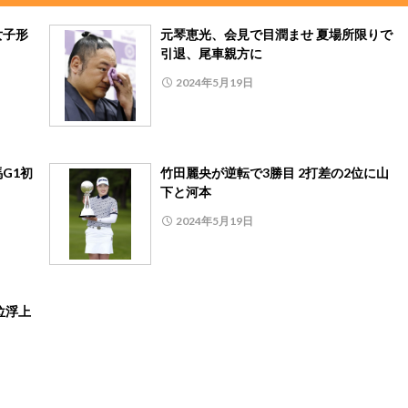
女子形
元琴恵光、会見で目潤ませ 夏場所限りで
引退、尾車親方に
2024年5月19日
G1初
竹田麗央が逆転で3勝目 2打差の2位に山
下と河本
2024年5月19日
位浮上