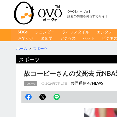
OVO [オーヴォ]
話題の情報を発信するサイト
コンテンツへ移動
検
SDGs
ジェンダー
ライフスタイル
エンタメ
索
おでかけ
まめ学
デジもの
ペット
ビジネ
ホーム
>
スポーツ
スポーツ
故コービーさんの父死去 元NB
共同通信 47NEWS
2024年7月17日
スポーツ