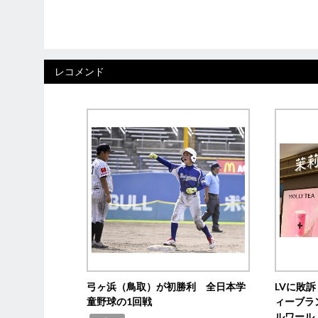
レコメンド
弓ヶ浜（鳥取）が初勝利 全日本学
LVに敗
童野球の1回戦
ィーブラ
ルワール