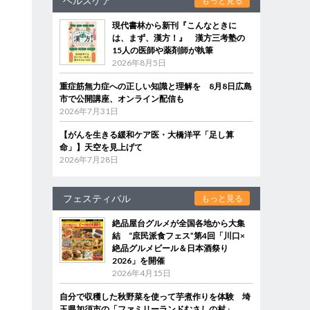
ヘルスケア
もっと見る
現代書林から新刊『こんなときに
は、まず、漢方！』 漢方三考塾の
15人の医師や薬剤師が執筆
2026年8月5日
重症筋無力症への正しい知識と理解を 8月8日広島
市で公開講座、オンライン配信も
2026年7月31日
【がんを生きる緩和ケア医・大橋洋平「足し算
命」】天空を見上げて
2026年7月28日
フェスティバル
もっと見る
絶品屋台グルメが全国各地から大集
結 “庶民派食フェス”第4回「川口×
絶品グルメビール＆日本酒祭り
2026」を開催
2026年4月15日
自分で収穫した秋野菜を使って芋煮作りを体験 埼
玉県加須市の「ファミリーランドむさしの村」