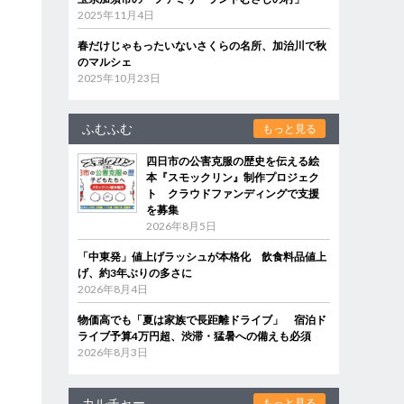
2025年11月4日
春だけじゃもったいないさくらの名所、加治川で秋
のマルシェ
2025年10月23日
ふむふむ
もっと見る
四日市の公害克服の歴史を伝える絵
本『スモックリン』制作プロジェク
ト クラウドファンディングで支援
を募集
2026年8月5日
「中東発」値上げラッシュが本格化 飲食料品値上
げ、約3年ぶりの多さに
2026年8月4日
物価高でも「夏は家族で長距離ドライブ」 宿泊ド
ライブ予算4万円超、渋滞・猛暑への備えも必須
2026年8月3日
カルチャー
もっと見る