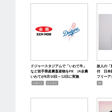
ドジャースタジアムで「いわて牛」
故人の「
など岩手県産農畜産物をPR JA全農
付 日本
いわてが8月10日～12日に実施
フリーア
,
,
スポーツ
ビジネス
PR