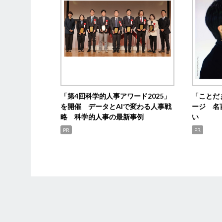
「第4回科学的人事アワード2025」
「ことだ
を開催 データとAIで変わる人事戦
ージ 名
略 科学的人事の最新事例
い
PR
PR