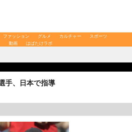
ファッション
グルメ
カルチャー
スポーツ
ス
動画
はばたけラボ
A選手、日本で指導