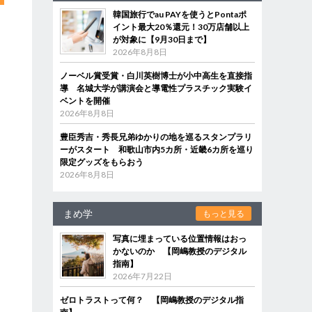
韓国旅行でau PAYを使うとPontaポ
イント最大20％還元！30万店舗以上
が対象に【9月30日まで】
2026年8月8日
ノーベル賞受賞・白川英樹博士が小中高生を直接指
導 名城大学が講演会と導電性プラスチック実験イ
ベントを開催
2026年8月8日
豊臣秀吉・秀長兄弟ゆかりの地を巡るスタンプラリ
ーがスタート 和歌山市内5カ所・近畿6カ所を巡り
限定グッズをもらおう
2026年8月8日
まめ学
もっと見る
写真に埋まっている位置情報はおっ
かないのか 【岡嶋教授のデジタル
指南】
2026年7月22日
ゼロトラストって何？ 【岡嶋教授のデジタル指