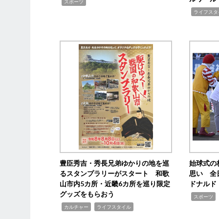
,
スポーツ
,
ライフスタ
豊臣秀吉・秀長兄弟ゆかりの地を巡
始球式の
るスタンプラリーがスタート 和歌
思い 全
山市内5カ所・近畿6カ所を巡り限定
ドナルド
グッズをもらおう
,
スポーツ
,
,
カルチャー
ライフスタイル