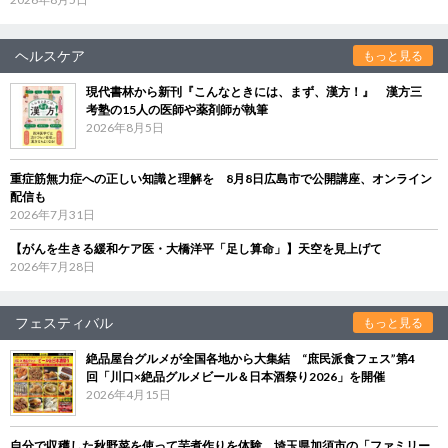
ヘルスケア
もっと見る
現代書林から新刊『こんなときには、まず、漢方！』 漢方三
考塾の15人の医師や薬剤師が執筆
2026年8月5日
重症筋無力症への正しい知識と理解を 8月8日広島市で公開講座、オンライン
配信も
2026年7月31日
【がんを生きる緩和ケア医・大橋洋平「足し算命」】天空を見上げて
2026年7月28日
フェスティバル
もっと見る
絶品屋台グルメが全国各地から大集結 “庶民派食フェス”第4
回「川口×絶品グルメビール＆日本酒祭り2026」を開催
2026年4月15日
自分で収穫した秋野菜を使って芋煮作りを体験 埼玉県加須市の「ファミリー