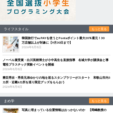
ライフスタイル
もっと見る
韓国旅行でau PAYを使うとPontaポイント最大20％還元！30
万店舗以上が対象に【9月30日まで】
2026年8月8日
ノーベル賞受賞・白川英樹博士が小中高生を直接指導 名城大学が講演会と導
電性プラスチック実験イベントを開催
2026年8月8日
豊臣秀吉・秀長兄弟ゆかりの地を巡るスタンプラリーがスタート 和歌山市内5
カ所・近畿6カ所を巡り限定グッズをもらおう
2026年8月8日
まめ学
もっと見る
写真に埋まっている位置情報はおっかないのか 【岡嶋教授の