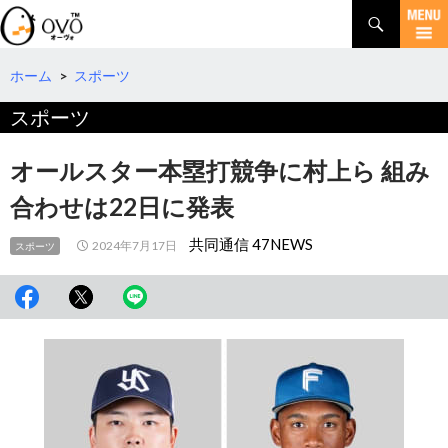
検
索
コ
ン
テ
ホーム
>
スポーツ
ン
スポーツ
ツ
へ
移
オールスター本塁打競争に村上ら 組み
動
合わせは22日に発表
共同通信 47NEWS
2024年7月17日
スポーツ