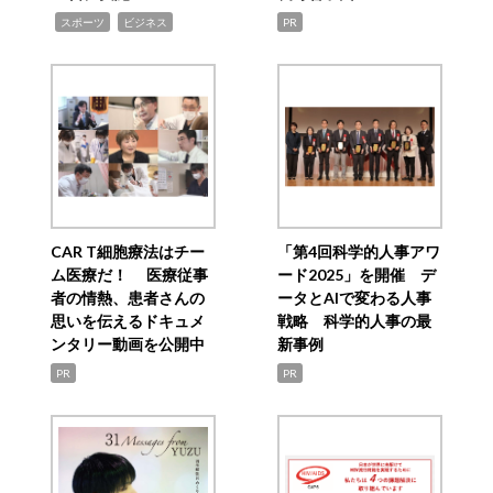
,
,
スポーツ
ビジネス
PR
CAR T細胞療法はチー
「第4回科学的人事アワ
ム医療だ！ 医療従事
ード2025」を開催 デ
者の情熱、患者さんの
ータとAIで変わる人事
思いを伝えるドキュメ
戦略 科学的人事の最
ンタリー動画を公開中
新事例
PR
PR