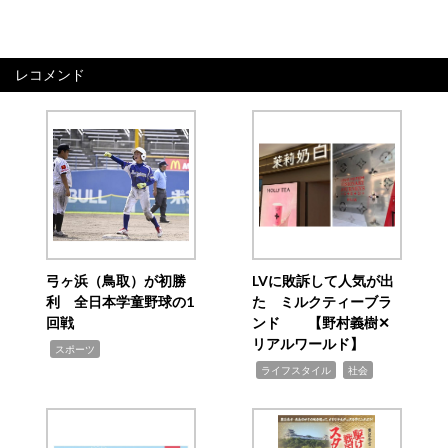
レコメンド
弓ヶ浜（鳥取）が初勝
LVに敗訴して人気が出
利 全日本学童野球の1
た ミルクティーブラ
回戦
ンド 【野村義樹✕
リアルワールド】
,
スポーツ
,
,
ライフスタイル
社会