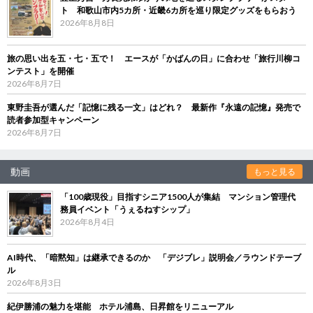
ト 和歌山市内5カ所・近畿6カ所を巡り限定グッズをもらおう
2026年8月8日
旅の思い出を五・七・五で！ エースが「かばんの日」に合わせ「旅行川柳コ
ンテスト」を開催
2026年8月7日
東野圭吾が選んだ「記憶に残る一文」はどれ？ 最新作『永遠の記憶』発売で
読者参加型キャンペーン
2026年8月7日
動画
もっと見る
「100歳現役」目指すシニア1500人が集結 マンション管理代
務員イベント「うぇるねすシップ」
2026年8月4日
AI時代、「暗黙知」は継承できるのか 「デジブレ」説明会／ラウンドテーブ
ル
2026年8月3日
紀伊勝浦の魅力を堪能 ホテル浦島、日昇館をリニューアル