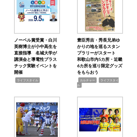
ノーベル賞受賞・白川
豊臣秀吉・秀長兄弟ゆ
英樹博士が小中高生を
かりの地を巡るスタン
直接指導 名城大学が
プラリーがスタート
講演会と導電性プラス
和歌山市内5カ所・近畿
チック実験イベントを
6カ所を巡り限定グッズ
開催
をもらおう
,
,
,
ライフスタイル
カルチャー
ライフスタイ
ル