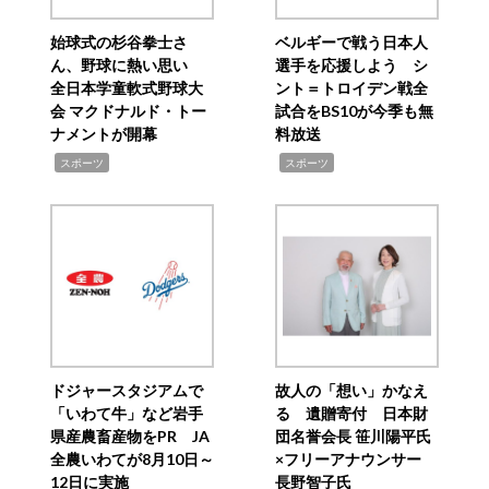
始球式の杉谷拳士さ
ベルギーで戦う日本人
ん、野球に熱い思い
選手を応援しよう シ
全日本学童軟式野球大
ント＝トロイデン戦全
会 マクドナルド・トー
試合をBS10が今季も無
ナメントが開幕
料放送
,
,
スポーツ
スポーツ
ドジャースタジアムで
故人の「想い」かなえ
「いわて牛」など岩手
る 遺贈寄付 日本財
県産農畜産物をPR JA
団名誉会長 笹川陽平氏
全農いわてが8月10日～
×フリーアナウンサー
12日に実施
長野智子氏