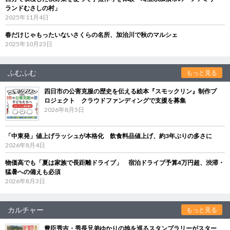
ランドむさしの村」
2025年11月4日
春だけじゃもったいないさくらの名所、加治川で秋のマルシェ
2025年10月23日
ふむふむ
もっと見る
四日市の公害克服の歴史を伝える絵本『スモックリン』制作プ
ロジェクト クラウドファンディングで支援を募集
2026年8月5日
「中東発」値上げラッシュが本格化 飲食料品値上げ、約3年ぶりの多さに
2026年8月4日
物価高でも「夏は家族で長距離ドライブ」 宿泊ドライブ予算4万円超、渋滞・
猛暑への備えも必須
2026年8月3日
カルチャー
もっと見る
豊臣秀吉・秀長兄弟ゆかりの地を巡るスタンプラリーがスター