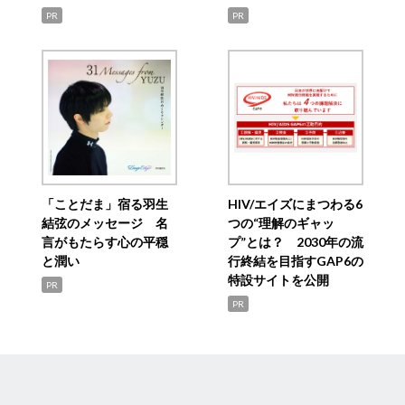
PR
PR
「ことだま」宿る羽生
HIV/エイズにまつわる6
結弦のメッセージ 名
つの“理解のギャッ
言がもたらす心の平穏
プ”とは？ 2030年の流
と潤い
行終結を目指すGAP6の
特設サイトを公開
PR
PR