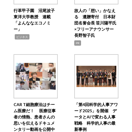
行革甲子園 沼尾波子
故人の「想い」かなえ
東洋大学教授 連載
る 遺贈寄付 日本財
「よんななエコノミ
団名誉会長 笹川陽平氏
ー」
×フリーアナウンサー
長野智子氏
,
ビジネス
PR
CAR T細胞療法はチー
「第4回科学的人事アワ
ム医療だ！ 医療従事
ード2025」を開催 デ
者の情熱、患者さんの
ータとAIで変わる人事
思いを伝えるドキュメ
戦略 科学的人事の最
ンタリー動画を公開中
新事例