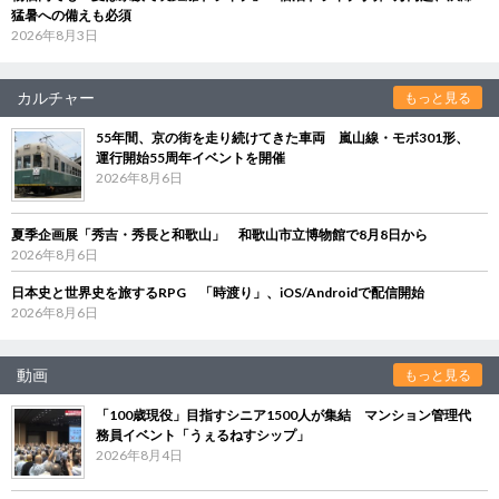
猛暑への備えも必須
2026年8月3日
カルチャー
もっと見る
55年間、京の街を走り続けてきた車両 嵐山線・モボ301形、
運行開始55周年イベントを開催
2026年8月6日
夏季企画展「秀吉・秀長と和歌山」 和歌山市立博物館で8月8日から
2026年8月6日
日本史と世界史を旅するRPG 「時渡り」、iOS/Androidで配信開始
2026年8月6日
動画
もっと見る
「100歳現役」目指すシニア1500人が集結 マンション管理代
務員イベント「うぇるねすシップ」
2026年8月4日