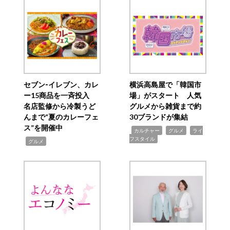
セブン‐イレブン、カレ
横浜高島屋で「韓国市
ー15商品を一斉投入
場」がスタート 人気
名店監修から冷製うど
グルメから雑貨まで約
んまで“夏のカレーフェ
30ブランドが集結
ス”を開催中
,
,
,
カルチャー
グルメ
ライ
フスタイル
,
グルメ