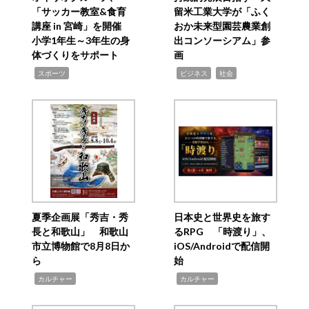
「サッカー教室&食育
留米工業大学が「ふく
講座 in 宮崎」を開催
おか未来型園芸農業創
小学1年生～3年生の身
出コンソーシアム」参
体づくりをサポート
画
,
,
,
スポーツ
ビジネス
社会
夏季企画展「秀吉・秀
日本史と世界史を旅す
長と和歌山」 和歌山
るRPG 「時渡り」、
市立博物館で8月8日か
iOS/Androidで配信開
ら
始
,
,
カルチャー
カルチャー