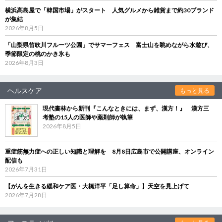
横浜高島屋で「韓国市場」がスタート 人気グルメから雑貨まで約30ブランド
が集結
2026年8月5日
「山梨県笛吹川フルーツ公園」でサマーフェス 富士山を眺めながら水遊び、
季節限定の桃のかき氷も
2026年8月3日
ヘルスケア
もっと見る
現代書林から新刊『こんなときには、まず、漢方！』 漢方三
考塾の15人の医師や薬剤師が執筆
2026年8月5日
重症筋無力症への正しい知識と理解を 8月8日広島市で公開講座、オンライン
配信も
2026年7月31日
【がんを生きる緩和ケア医・大橋洋平「足し算命」】天空を見上げて
2026年7月28日