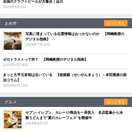
全国のクラフトビールが大集合｜品川
2026年8月6日
まめ学
もっと見る
写真に埋まっている位置情報はおっかないのか 【岡嶋教授の
デジタル指南】
2026年7月22日
ゼロトラストって何？ 【岡嶋教授のデジタル指南】
2026年6月18日
きっと大平元首相は泣いている 【政眼鏡（せいがんきょう）－本田雅俊の政
治コラム】
2026年6月10日
グルメ
もっと見る
セブン‐イレブン、カレー15商品を一斉投入 名店監修から冷
製うどんまで“夏のカレーフェス”を開催中
2026年8月6日