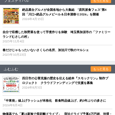
フェスティバル
もっと見る
絶品屋台グルメが全国各地から大集結 “庶民派食フェス”第4
回「川口×絶品グルメビール＆日本酒祭り2026」を開催
2026年4月15日
自分で収穫した秋野菜を使って芋煮作りを体験 埼玉県加須市の「ファミリー
ランドむさしの村」
2025年11月4日
春だけじゃもったいないさくらの名所、加治川で秋のマルシェ
2025年10月23日
ふむふむ
もっと見る
四日市の公害克服の歴史を伝える絵本『スモックリン』制作プ
ロジェクト クラウドファンディングで支援を募集
2026年8月5日
「中東発」値上げラッシュが本格化 飲食料品値上げ、約3年ぶりの多さに
2026年8月4日
物価高でも「夏は家族で長距離ドライブ」 宿泊ドライブ予算4万円超、渋滞・