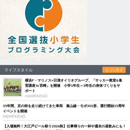
ライフスタイル
もっと見る
横浜F・マリノス×日清オイリオグループ、「サッカー教室&食
育講座 in 宮崎」を開催 小学1年生～3年生の身体づくりをサ
ポート
2026年8月6日
55年間、京の街を走り続けてきた車両 嵐山線・モボ301形、運行開始55周年
イベントを開催
2026年8月6日
【入場無料！大江戸ビール祭り2026秋】仕事帰りの一杯や週末の昼飲みにも！