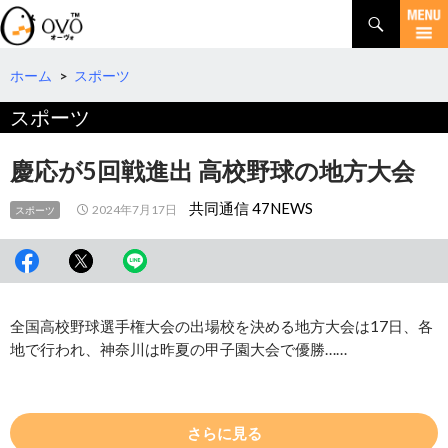
検
索
コ
ン
テ
ホーム
>
スポーツ
ン
スポーツ
ツ
へ
移
慶応が5回戦進出 高校野球の地方大会
動
共同通信 47NEWS
2024年7月17日
スポーツ
全国高校野球選手権大会の出場校を決める地方大会は17日、各
地で行われ、神奈川は昨夏の甲子園大会で優勝……
さらに見る