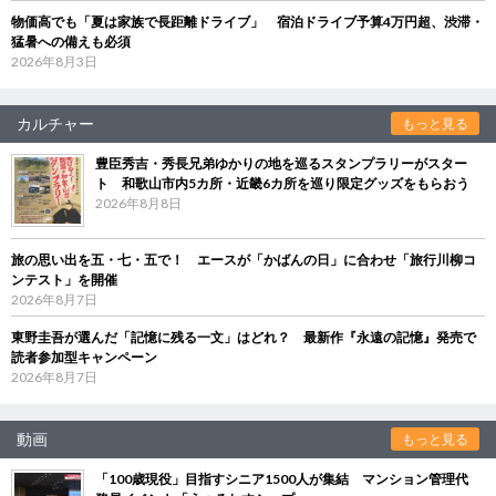
物価高でも「夏は家族で長距離ドライブ」 宿泊ドライブ予算4万円超、渋滞・
猛暑への備えも必須
2026年8月3日
カルチャー
もっと見る
豊臣秀吉・秀長兄弟ゆかりの地を巡るスタンプラリーがスター
ト 和歌山市内5カ所・近畿6カ所を巡り限定グッズをもらおう
2026年8月8日
旅の思い出を五・七・五で！ エースが「かばんの日」に合わせ「旅行川柳コ
ンテスト」を開催
2026年8月7日
東野圭吾が選んだ「記憶に残る一文」はどれ？ 最新作『永遠の記憶』発売で
読者参加型キャンペーン
2026年8月7日
動画
もっと見る
「100歳現役」目指すシニア1500人が集結 マンション管理代