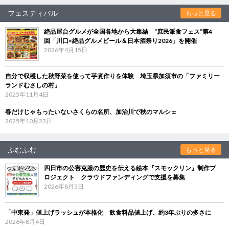
フェスティバル
もっと見る
絶品屋台グルメが全国各地から大集結 “庶民派食フェス”第4
回「川口×絶品グルメビール＆日本酒祭り2026」を開催
2026年4月15日
自分で収穫した秋野菜を使って芋煮作りを体験 埼玉県加須市の「ファミリー
ランドむさしの村」
2025年11月4日
春だけじゃもったいないさくらの名所、加治川で秋のマルシェ
2025年10月23日
ふむふむ
もっと見る
四日市の公害克服の歴史を伝える絵本『スモックリン』制作プ
ロジェクト クラウドファンディングで支援を募集
2026年8月5日
「中東発」値上げラッシュが本格化 飲食料品値上げ、約3年ぶりの多さに
2026年8月4日