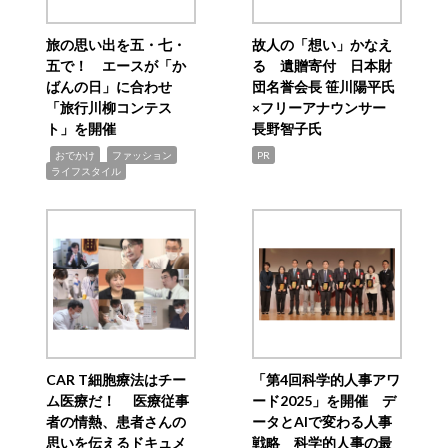
旅の思い出を五・七・
故人の「想い」かなえ
五で！ エースが「か
る 遺贈寄付 日本財
ばんの日」に合わせ
団名誉会長 笹川陽平氏
「旅行川柳コンテス
×フリーアナウンサー
ト」を開催
長野智子氏
,
,
,
おでかけ
ファッション
PR
ライフスタイル
CAR T細胞療法はチー
「第4回科学的人事アワ
ム医療だ！ 医療従事
ード2025」を開催 デ
者の情熱、患者さんの
ータとAIで変わる人事
思いを伝えるドキュメ
戦略 科学的人事の最