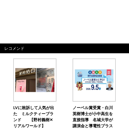
レコメンド
LVに敗訴して人気が出
ノーベル賞受賞・白川
た ミルクティーブラ
英樹博士が小中高生を
ンド 【野村義樹✕
直接指導 名城大学が
リアルワールド】
講演会と導電性プラス