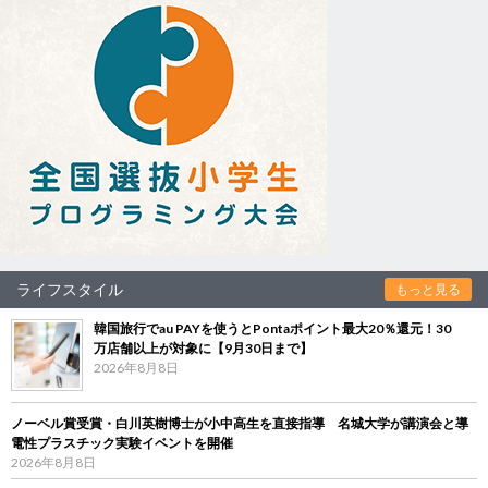
ライフスタイル
もっと見る
韓国旅行でau PAYを使うとPontaポイント最大20％還元！30
万店舗以上が対象に【9月30日まで】
2026年8月8日
ノーベル賞受賞・白川英樹博士が小中高生を直接指導 名城大学が講演会と導
電性プラスチック実験イベントを開催
2026年8月8日