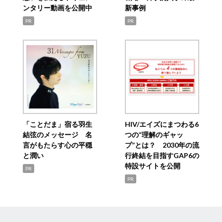
ンタリー動画を公開中
新事例
PR
PR
「ことだま」宿る羽生
HIV/エイズにまつわる6
結弦のメッセージ 名
つの“理解のギャッ
言がもたらす心の平穏
プ”とは？ 2030年の流
と潤い
行終結を目指すGAP6の
特設サイトを公開
PR
PR