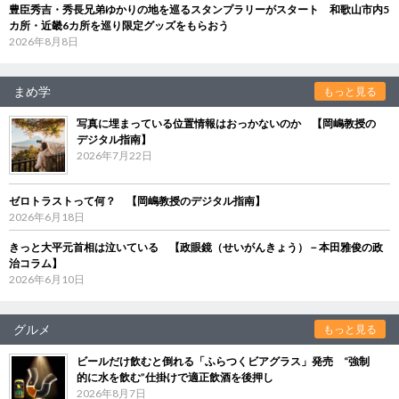
豊臣秀吉・秀長兄弟ゆかりの地を巡るスタンプラリーがスタート 和歌山市内5
カ所・近畿6カ所を巡り限定グッズをもらおう
2026年8月8日
まめ学
もっと見る
写真に埋まっている位置情報はおっかないのか 【岡嶋教授の
デジタル指南】
2026年7月22日
ゼロトラストって何？ 【岡嶋教授のデジタル指南】
2026年6月18日
きっと大平元首相は泣いている 【政眼鏡（せいがんきょう）－本田雅俊の政
治コラム】
2026年6月10日
グルメ
もっと見る
ビールだけ飲むと倒れる「ふらつくビアグラス」発売 “強制
的に水を飲む”仕掛けで適正飲酒を後押し
2026年8月7日