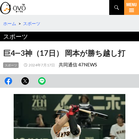
検
索
コ
ン
テ
ホーム
>
スポーツ
ン
スポーツ
ツ
へ
移
巨4―3神（17日） 岡本が勝ち越し打
動
共同通信 47NEWS
2024年7月17日
スポーツ