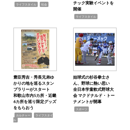
チック実験イベントを
,
,
ライフスタイル
社会
開催
,
ライフスタイル
豊臣秀吉・秀長兄弟ゆ
始球式の杉谷拳士さ
かりの地を巡るスタン
ん、野球に熱い思い
プラリーがスタート
全日本学童軟式野球大
和歌山市内5カ所・近畿
会 マクドナルド・トー
6カ所を巡り限定グッズ
ナメントが開幕
をもらおう
,
スポーツ
,
,
カルチャー
ライフスタイ
ル