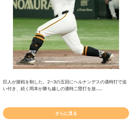
巨人が接戦を制した。2―3の五回にヘルナンデスの適時打で追
い付き、続く岡本が勝ち越しの適時二塁打を放……
さらに見る