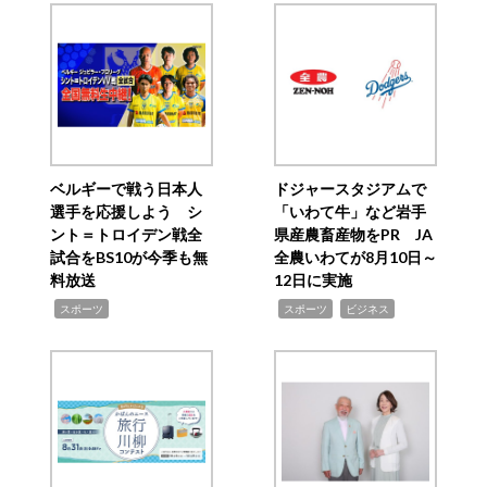
ベルギーで戦う日本人
ドジャースタジアムで
選手を応援しよう シ
「いわて牛」など岩手
ント＝トロイデン戦全
県産農畜産物をPR JA
試合をBS10が今季も無
全農いわてが8月10日～
料放送
12日に実施
,
,
,
スポーツ
スポーツ
ビジネス