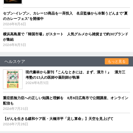
セブン‐イレブン、カレー15商品を一斉投入 名店監修から冷製うどんまで“夏
のカレーフェス”を開催中
2026年8月6日
横浜高島屋で「韓国市場」がスタート 人気グルメから雑貨まで約30ブランド
が集結
2026年8月5日
ヘルスケア
もっと見る
現代書林から新刊『こんなときには、まず、漢方！』 漢方三
考塾の15人の医師や薬剤師が執筆
2026年8月5日
重症筋無力症への正しい知識と理解を 8月8日広島市で公開講座、オンライン
配信も
2026年7月31日
【がんを生きる緩和ケア医・大橋洋平「足し算命」】天空を見上げて
2026年7月28日