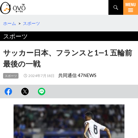
検
索
コ
ン
テ
ホーム
>
スポーツ
ン
スポーツ
ツ
へ
移
サッカー日本、フランスと1―1 五輪前
動
最後の一戦
共同通信 47NEWS
2024年7月18日
スポーツ