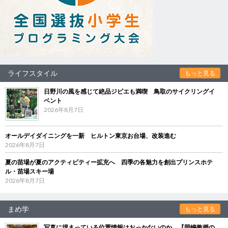
ライフスタイル
もっと見る
日野川の風を感じて絶品ジビエも満喫 鳥取のサイクリングイ
ベント
2026年8月7日
オールデイダイニングを一新 ヒルトン東京お台場、改装進む
2026年8月7日
夏の苗場が夏のアクティビティー拡充へ 四季の各魅力を創出プリンスホテ
ル・苗場スキー場
2026年8月7日
まめ学
もっと見る
写真に埋まっている位置情報はおっかないのか 【岡嶋教授の