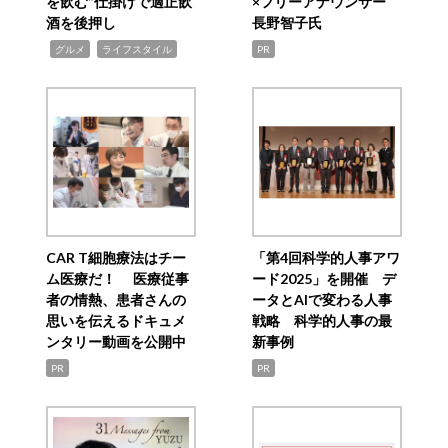
を飲む”仕掛けで適正飲
×フリーアナウンサー
酒を後押し
長野智子氏
,
,
グルメ
ライフスタイル
PR
CAR T細胞療法はチー
「第4回科学的人事アワ
ム医療だ！ 医療従事
ード2025」を開催 デ
者の情熱、患者さんの
ータとAIで変わる人事
思いを伝えるドキュメ
戦略 科学的人事の最
ンタリー動画を公開中
新事例
PR
PR