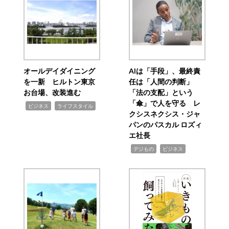
オールデイダイニング
AIは「手段」、最終責
を一新 ヒルトン東京
任は「人間の判断」
お台場、改装進む
「法の支配」という
「傘」で人を守る レ
,
,
ビジネス
ライフスタイル
クシスネクシス・ジャ
パンのパスカル ロズィ
エ社長
,
,
デジもの
ビジネス