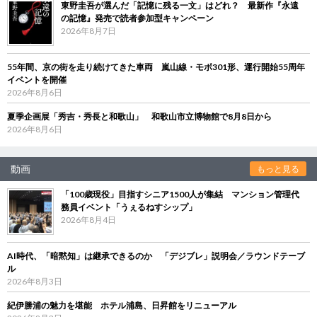
東野圭吾が選んだ「記憶に残る一文」はどれ？ 最新作『永遠
の記憶』発売で読者参加型キャンペーン
2026年8月7日
55年間、京の街を走り続けてきた車両 嵐山線・モボ301形、運行開始55周年
イベントを開催
2026年8月6日
夏季企画展「秀吉・秀長と和歌山」 和歌山市立博物館で8月8日から
2026年8月6日
動画
もっと見る
「100歳現役」目指すシニア1500人が集結 マンション管理代
務員イベント「うぇるねすシップ」
2026年8月4日
AI時代、「暗黙知」は継承できるのか 「デジブレ」説明会／ラウンドテーブ
ル
2026年8月3日
紀伊勝浦の魅力を堪能 ホテル浦島、日昇館をリニューアル