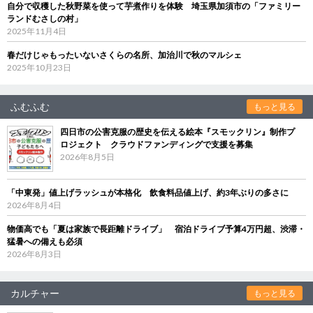
自分で収穫した秋野菜を使って芋煮作りを体験 埼玉県加須市の「ファミリー
ランドむさしの村」
2025年11月4日
春だけじゃもったいないさくらの名所、加治川で秋のマルシェ
2025年10月23日
ふむふむ
もっと見る
四日市の公害克服の歴史を伝える絵本『スモックリン』制作プ
ロジェクト クラウドファンディングで支援を募集
2026年8月5日
「中東発」値上げラッシュが本格化 飲食料品値上げ、約3年ぶりの多さに
2026年8月4日
物価高でも「夏は家族で長距離ドライブ」 宿泊ドライブ予算4万円超、渋滞・
猛暑への備えも必須
2026年8月3日
カルチャー
もっと見る