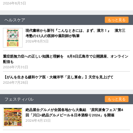
2026年8月5日
ヘルスケア
もっと見る
現代書林から新刊『こんなときには、まず、漢方！』 漢方三
考塾の15人の医師や薬剤師が執筆
2026年8月5日
重症筋無力症への正しい知識と理解を 8月8日広島市で公開講座、オンライン
配信も
2026年7月31日
【がんを生きる緩和ケア医・大橋洋平「足し算命」】天空を見上げて
2026年7月28日
フェスティバル
もっと見る
絶品屋台グルメが全国各地から大集結 “庶民派食フェス”第4
回「川口×絶品グルメビール＆日本酒祭り2026」を開催
2026年4月15日