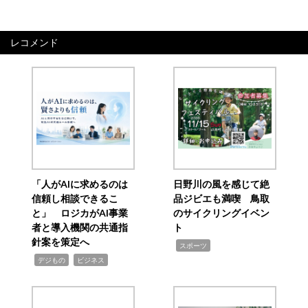
レコメンド
「人がAIに求めるのは
日野川の風を感じて絶
信頼し相談できるこ
品ジビエも満喫 鳥取
と」 ロジカがAI事業
のサイクリングイベン
者と導入機関の共通指
ト
針案を策定へ
,
スポーツ
,
,
デジもの
ビジネス