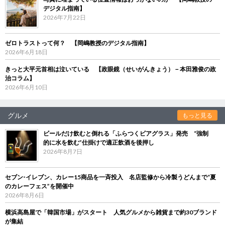
デジタル指南】
2026年7月22日
ゼロトラストって何？ 【岡嶋教授のデジタル指南】
2026年6月18日
きっと大平元首相は泣いている 【政眼鏡（せいがんきょう）－本田雅俊の政
治コラム】
2026年6月10日
グルメ
もっと見る
ビールだけ飲むと倒れる「ふらつくビアグラス」発売 “強制
的に水を飲む”仕掛けで適正飲酒を後押し
2026年8月7日
セブン‐イレブン、カレー15商品を一斉投入 名店監修から冷製うどんまで“夏
のカレーフェス”を開催中
2026年8月6日
横浜高島屋で「韓国市場」がスタート 人気グルメから雑貨まで約30ブランド
が集結