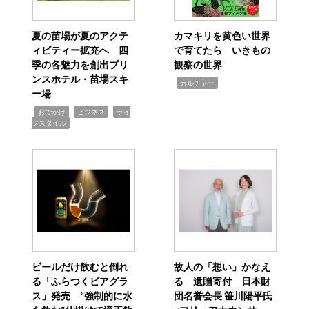
夏の苗場が夏のアクテ
カマキリを黄色い世界
ィビティー拡充へ 四
で育てたら いきもの
季の各魅力を創出プリ
観察の世界
ンスホテル・苗場スキ
,
カルチャー
ー場
,
,
,
おでかけ
ビジネス
ライ
フスタイル
ビールだけ飲むと倒れ
故人の「想い」かなえ
る「ふらつくビアグラ
る 遺贈寄付 日本財
ス」発売 “強制的に水
団名誉会長 笹川陽平氏