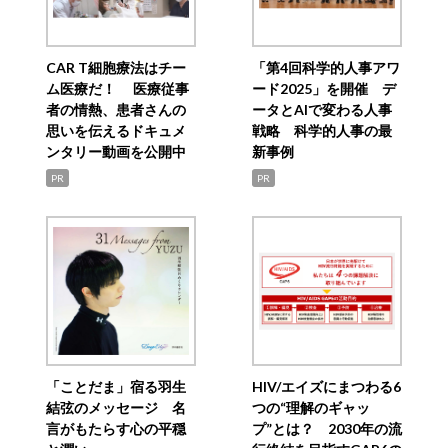
CAR T細胞療法はチー
「第4回科学的人事アワ
ム医療だ！ 医療従事
ード2025」を開催 デ
者の情熱、患者さんの
ータとAIで変わる人事
思いを伝えるドキュメ
戦略 科学的人事の最
ンタリー動画を公開中
新事例
PR
PR
「ことだま」宿る羽生
HIV/エイズにまつわる6
結弦のメッセージ 名
つの“理解のギャッ
言がもたらす心の平穏
プ”とは？ 2030年の流