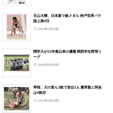
石山大輝、日本新で銀メダル 神戸世界パラ
陸上第4日
2024年5月20日
関学大が21年春以来の優勝 関西学生野球リ
ーグ
2024年5月20日
琴桜、大の里ら2敗で首位5人 豊昇龍と阿炎
は4敗目
2024年5月20日