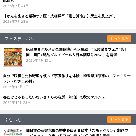
配信も
2026年7月31日
【がんを生きる緩和ケア医・大橋洋平「足し算命」】天空を見上げて
2026年7月28日
フェスティバル
もっと見る
絶品屋台グルメが全国各地から大集結 “庶民派食フェス”第4
回「川口×絶品グルメビール＆日本酒祭り2026」を開催
2026年4月15日
自分で収穫した秋野菜を使って芋煮作りを体験 埼玉県加須市の「ファミリー
ランドむさしの村」
2025年11月4日
春だけじゃもったいないさくらの名所、加治川で秋のマルシェ
2025年10月23日
ふむふむ
もっと見る
四日市の公害克服の歴史を伝える絵本『スモックリン』制作プ
ロジェクト クラウドファンディングで支援を募集