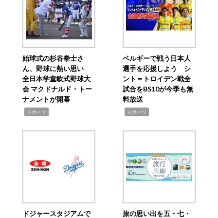
始球式の杉谷拳士さ
ベルギーで戦う日本人
ん、野球に熱い思い
選手を応援しよう シ
全日本学童軟式野球大
ント＝トロイデン戦全
会 マクドナルド・トー
試合をBS10が今季も無
ナメントが開幕
料放送
,
,
スポーツ
スポーツ
ドジャースタジアムで
旅の思い出を五・七・