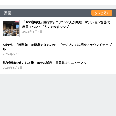
動画
もっと見る
「100歳現役」目指すシニア1500人が集結 マンション管理代
務員イベント「うぇるねすシップ」
2026年8月4日
AI時代、「暗黙知」は継承できるのか 「デジブレ」説明会／ラウンドテーブ
ル
2026年8月3日
紀伊勝浦の魅力を堪能 ホテル浦島、日昇館をリニューアル
2026年8月3日