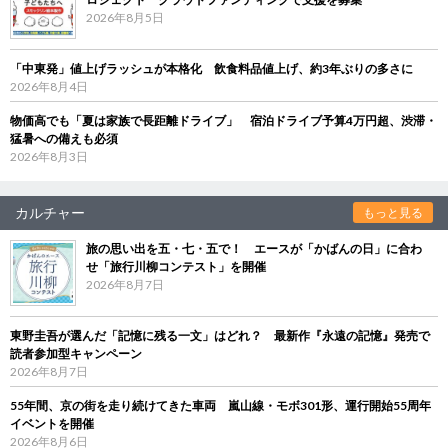
2026年8月5日
「中東発」値上げラッシュが本格化 飲食料品値上げ、約3年ぶりの多さに
2026年8月4日
物価高でも「夏は家族で長距離ドライブ」 宿泊ドライブ予算4万円超、渋滞・
猛暑への備えも必須
2026年8月3日
カルチャー
もっと見る
旅の思い出を五・七・五で！ エースが「かばんの日」に合わ
せ「旅行川柳コンテスト」を開催
2026年8月7日
東野圭吾が選んだ「記憶に残る一文」はどれ？ 最新作『永遠の記憶』発売で
読者参加型キャンペーン
2026年8月7日
55年間、京の街を走り続けてきた車両 嵐山線・モボ301形、運行開始55周年
イベントを開催
2026年8月6日