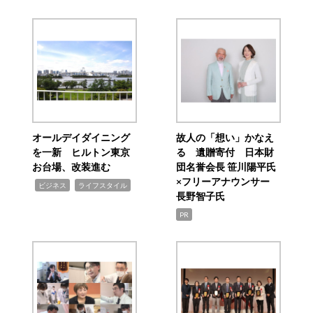
オールデイダイニング
故人の「想い」かなえ
を一新 ヒルトン東京
る 遺贈寄付 日本財
お台場、改装進む
団名誉会長 笹川陽平氏
×フリーアナウンサー
,
,
ビジネス
ライフスタイル
長野智子氏
PR