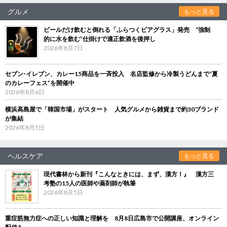
グルメ
もっと見る
ビールだけ飲むと倒れる「ふらつくビアグラス」発売 “強制
的に水を飲む”仕掛けで適正飲酒を後押し
2026年8月7日
セブン‐イレブン、カレー15商品を一斉投入 名店監修から冷製うどんまで“夏
のカレーフェス”を開催中
2026年8月6日
横浜高島屋で「韓国市場」がスタート 人気グルメから雑貨まで約30ブランド
が集結
2026年8月5日
ヘルスケア
もっと見る
現代書林から新刊『こんなときには、まず、漢方！』 漢方三
考塾の15人の医師や薬剤師が執筆
2026年8月5日
重症筋無力症への正しい知識と理解を 8月8日広島市で公開講座、オンライン