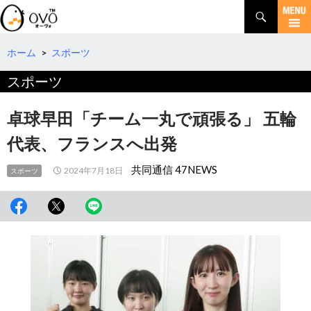
検
索
コ
ン
テ
ホーム
>
スポーツ
ン
スポーツ
ツ
へ
移
卓球早田「チーム一丸で頑張る」 五輪
動
代表、フランスへ出発
共同通信 47NEWS
2024年7月18日
スポーツ