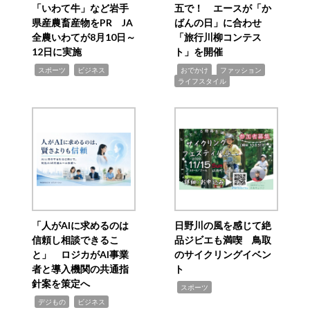
「いわて牛」など岩手
五で！ エースが「か
県産農畜産物をPR JA
ばんの日」に合わせ
全農いわてが8月10日～
「旅行川柳コンテス
12日に実施
ト」を開催
,
,
,
,
,
スポーツ
ビジネス
おでかけ
ファッション
ライフスタイル
「人がAIに求めるのは
日野川の風を感じて絶
信頼し相談できるこ
品ジビエも満喫 鳥取
と」 ロジカがAI事業
のサイクリングイベン
者と導入機関の共通指
ト
針案を策定へ
,
スポーツ
,
,
デジもの
ビジネス