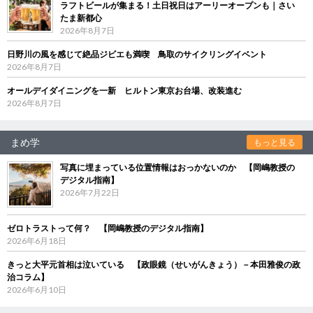
ラフトビールが集まる！土日祝日はアーリーオープンも｜さい
たま新都心
2026年8月7日
日野川の風を感じて絶品ジビエも満喫 鳥取のサイクリングイベント
2026年8月7日
オールデイダイニングを一新 ヒルトン東京お台場、改装進む
2026年8月7日
まめ学
もっと見る
写真に埋まっている位置情報はおっかないのか 【岡嶋教授の
デジタル指南】
2026年7月22日
ゼロトラストって何？ 【岡嶋教授のデジタル指南】
2026年6月18日
きっと大平元首相は泣いている 【政眼鏡（せいがんきょう）－本田雅俊の政
治コラム】
2026年6月10日