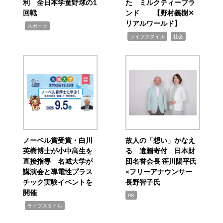
利 全日本学童野球の1
た ミルクティーブラ
回戦
ンド 【野村義樹✕
リアルワールド】
,
スポーツ
,
,
ライフスタイル
社会
ノーベル賞受賞・白川
故人の「想い」かなえ
英樹博士が小中高生を
る 遺贈寄付 日本財
直接指導 名城大学が
団名誉会長 笹川陽平氏
講演会と導電性プラス
×フリーアナウンサー
チック実験イベントを
長野智子氏
開催
PR
,
ライフスタイル