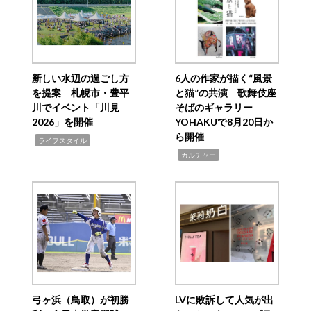
新しい水辺の過ごし方
6人の作家が描く“風景
を提案 札幌市・豊平
と猫”の共演 歌舞伎座
川でイベント「川見
そばのギャラリー
2026」を開催
YOHAKUで8月20日か
ら開催
,
ライフスタイル
,
カルチャー
弓ヶ浜（鳥取）が初勝
LVに敗訴して人気が出