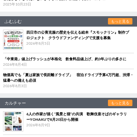
2025年10月23日
ふむふむ
もっと見る
四日市の公害克服の歴史を伝える絵本『スモックリン』制作プ
ロジェクト クラウドファンディングで支援を募集
2026年8月5日
「中東発」値上げラッシュが本格化 飲食料品値上げ、約3年ぶりの多さに
2026年8月4日
物価高でも「夏は家族で長距離ドライブ」 宿泊ドライブ予算4万円超、渋滞・
猛暑への備えも必須
2026年8月3日
カルチャー
もっと見る
6人の作家が描く“風景と猫”の共演 歌舞伎座そばのギャラリ
ーYOHAKUで8月20日から開催
2026年8月9日