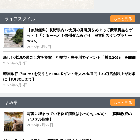
ライフスタイル
もっと見る
【参加無料】長野県内12カ所の発電所をめぐって豪華賞品をゲ
ット！「ぐるーっと！信州ダムめぐり 発電所スタンプラリー
2026」
2026年8月9日
新しい水辺の過ごし方を提案 札幌市・豊平川でイベント「川見2026」を開催
2026年8月9日
韓国旅行でau PAYを使うとPontaポイント最大20％還元！30万店舗以上が対象
に【9月30日まで】
2026年8月8日
まめ学
もっと見る
写真に埋まっている位置情報はおっかないのか 【岡嶋教授の
デジタル指南】
2026年7月22日