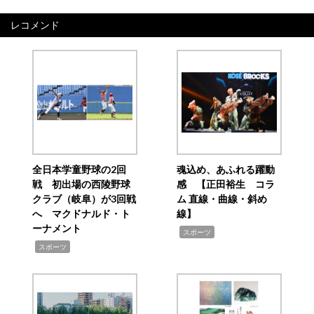
レコメンド
全日本学童野球の2回
魂込め、あふれる躍動
戦 初出場の西陵野球
感 【正田裕生 コラ
クラブ（岐阜）が3回戦
ム 直線・曲線・斜め
へ マクドナルド・ト
線】
ーナメント
,
スポーツ
,
スポーツ