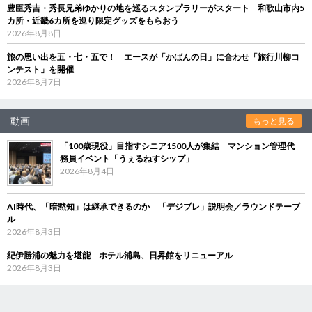
豊臣秀吉・秀長兄弟ゆかりの地を巡るスタンプラリーがスタート 和歌山市内5
カ所・近畿6カ所を巡り限定グッズをもらおう
2026年8月8日
旅の思い出を五・七・五で！ エースが「かばんの日」に合わせ「旅行川柳コ
ンテスト」を開催
2026年8月7日
動画
もっと見る
「100歳現役」目指すシニア1500人が集結 マンション管理代
務員イベント「うぇるねすシップ」
2026年8月4日
AI時代、「暗黙知」は継承できるのか 「デジブレ」説明会／ラウンドテーブ
ル
2026年8月3日
紀伊勝浦の魅力を堪能 ホテル浦島、日昇館をリニューアル
2026年8月3日