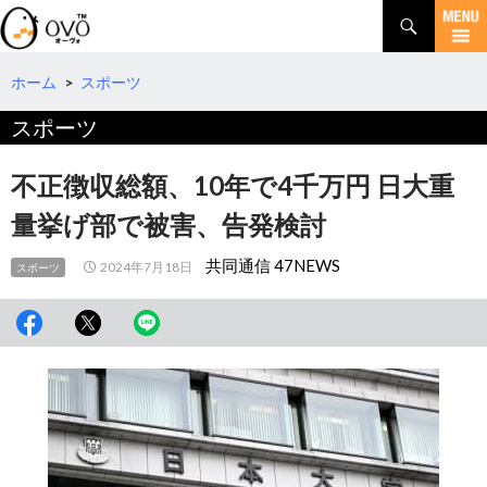
検
索
コ
ン
テ
ホーム
>
スポーツ
ン
スポーツ
ツ
へ
移
不正徴収総額、10年で4千万円 日大重
動
量挙げ部で被害、告発検討
共同通信 47NEWS
2024年7月18日
スポーツ