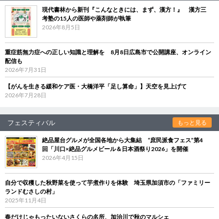
現代書林から新刊『こんなときには、まず、漢方！』 漢方三
考塾の15人の医師や薬剤師が執筆
2026年8月5日
重症筋無力症への正しい知識と理解を 8月8日広島市で公開講座、オンライン
配信も
2026年7月31日
【がんを生きる緩和ケア医・大橋洋平「足し算命」】天空を見上げて
2026年7月28日
フェスティバル
もっと見る
絶品屋台グルメが全国各地から大集結 “庶民派食フェス”第4
回「川口×絶品グルメビール＆日本酒祭り2026」を開催
2026年4月15日
自分で収穫した秋野菜を使って芋煮作りを体験 埼玉県加須市の「ファミリー
ランドむさしの村」
2025年11月4日
春だけじゃもったいないさくらの名所、加治川で秋のマルシェ