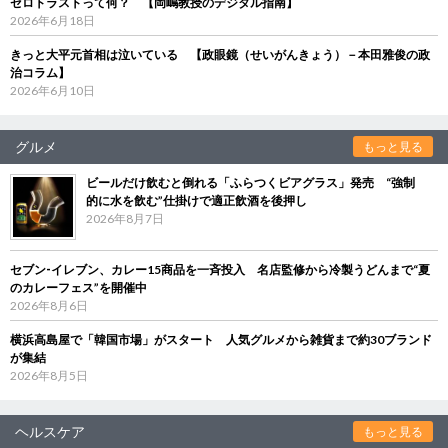
ゼロトラストって何？ 【岡嶋教授のデジタル指南】
2026年6月18日
きっと大平元首相は泣いている 【政眼鏡（せいがんきょう）－本田雅俊の政
治コラム】
2026年6月10日
グルメ
もっと見る
ビールだけ飲むと倒れる「ふらつくビアグラス」発売 “強制
的に水を飲む”仕掛けで適正飲酒を後押し
2026年8月7日
セブン‐イレブン、カレー15商品を一斉投入 名店監修から冷製うどんまで“夏
のカレーフェス”を開催中
2026年8月6日
横浜高島屋で「韓国市場」がスタート 人気グルメから雑貨まで約30ブランド
が集結
2026年8月5日
ヘルスケア
もっと見る