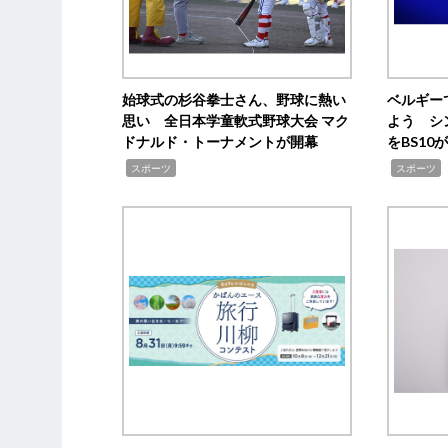
始球式の杉谷拳士さん、野球に熱い
ベルギー
思い 全日本学童軟式野球大会 マク
よう シ
ドナルド・トーナメントが開幕
をBS1
,
,
スポーツ
スポーツ