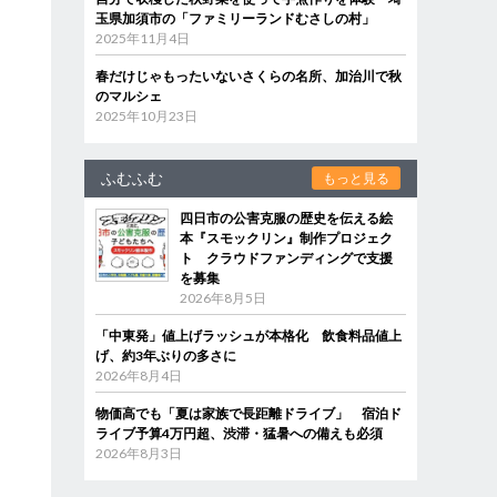
玉県加須市の「ファミリーランドむさしの村」
2025年11月4日
春だけじゃもったいないさくらの名所、加治川で秋
のマルシェ
2025年10月23日
ふむふむ
もっと見る
四日市の公害克服の歴史を伝える絵
本『スモックリン』制作プロジェク
ト クラウドファンディングで支援
を募集
2026年8月5日
「中東発」値上げラッシュが本格化 飲食料品値上
げ、約3年ぶりの多さに
2026年8月4日
物価高でも「夏は家族で長距離ドライブ」 宿泊ド
ライブ予算4万円超、渋滞・猛暑への備えも必須
2026年8月3日