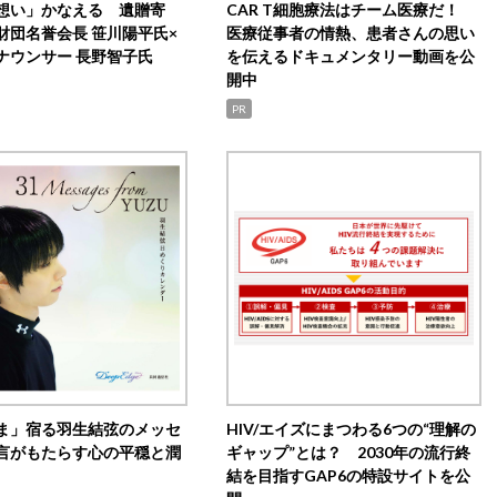
想い」かなえる 遺贈寄
CAR T細胞療法はチーム医療だ！
財団名誉会長 笹川陽平氏×
医療従事者の情熱、患者さんの思い
ナウンサー 長野智子氏
を伝えるドキュメンタリー動画を公
開中
PR
ま」宿る羽生結弦のメッセ
HIV/エイズにまつわる6つの“理解の
言がもたらす心の平穏と潤
ギャップ”とは？ 2030年の流行終
結を目指すGAP6の特設サイトを公