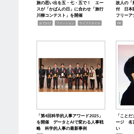
旅の思い出を五・七・五で！ エー
故人の「
スが「かばんの日」に合わせ「旅行
付 日本
川柳コンテスト」を開催
フリーア
,
,
,
おでかけ
ファッション
ライフスタイル
PR
「第4回科学的人事アワード2025」
「ことだ
を開催 データとAIで変わる人事戦
ージ 名
略 科学的人事の最新事例
い