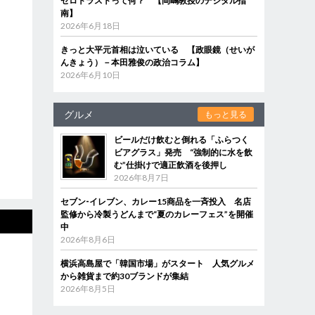
ゼロトラストって何？ 【岡嶋教授のデジタル指
南】
2026年6月18日
きっと大平元首相は泣いている 【政眼鏡（せいが
んきょう）－本田雅俊の政治コラム】
2026年6月10日
グルメ
もっと見る
ビールだけ飲むと倒れる「ふらつく
ビアグラス」発売 “強制的に水を飲
む”仕掛けで適正飲酒を後押し
2026年8月7日
セブン‐イレブン、カレー15商品を一斉投入 名店
監修から冷製うどんまで“夏のカレーフェス”を開催
中
2026年8月6日
横浜高島屋で「韓国市場」がスタート 人気グルメ
から雑貨まで約30ブランドが集結
2026年8月5日