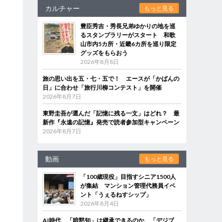
カルチャー
もっと見る
豊臣秀吉・秀長兄弟ゆかりの地を巡
るスタンプラリーがスタート 和歌
山市内5カ所・近畿6カ所を巡り限定
グッズをもらおう
2026年8月8日
旅の思い出を五・七・五で！ エースが「かばんの
日」に合わせ「旅行川柳コンテスト」を開催
2026年8月7日
東野圭吾が選んだ「記憶に残る一文」はどれ？ 最
新作『永遠の記憶』発売で読者参加型キャンペーン
2026年8月7日
動画
もっと見る
「100歳現役」目指すシニア1500人
が集結 マンション管理代務員イベ
ント「うぇるねすシップ」
2026年8月4日
AI時代、「暗黙知」は継承できるのか 「デジブ