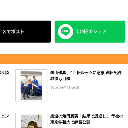
パラ陸
鍵山優真、4回転ルッツに意欲 運転免許
取得も目標
2024年5月20日
フェン
柔道の角田夏実「結果で恩返し」 母校の
東京学芸大で練習公開