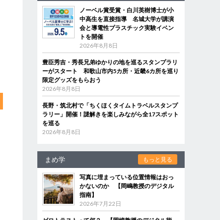
ノーベル賞受賞・白川英樹博士が小
中高生を直接指導 名城大学が講演
会と導電性プラスチック実験イベン
トを開催
2026年8月8日
豊臣秀吉・秀長兄弟ゆかりの地を巡るスタンプラリ
ーがスタート 和歌山市内5カ所・近畿6カ所を巡り
限定グッズをもらおう
2026年8月8日
長野・筑北村で「ちくほくタイムトラベルスタンプ
ラリー」開催！謎解きを楽しみながら全17スポット
を巡る
2026年8月8日
まめ学
もっと見る
写真に埋まっている位置情報はおっ
かないのか 【岡嶋教授のデジタル
指南】
2026年7月22日