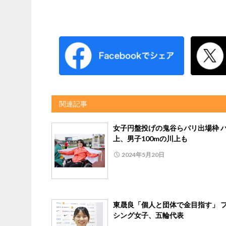
関連記事
女子円盤投げの鬼谷らパリ出場枠 
上、男子100mの川上も
2024年5月20日
東晟良「個人と団体で金目指す」 
シング女子、五輪代表