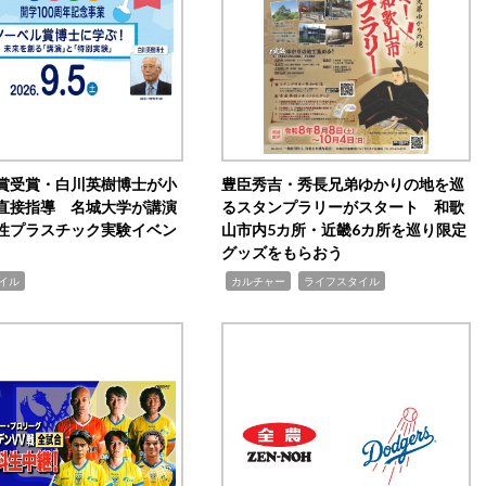
賞受賞・白川英樹博士が小
豊臣秀吉・秀長兄弟ゆかりの地を巡
直接指導 名城大学が講演
るスタンプラリーがスタート 和歌
性プラスチック実験イベン
山市内5カ所・近畿6カ所を巡り限定
グッズをもらおう
,
,
イル
カルチャー
ライフスタイル