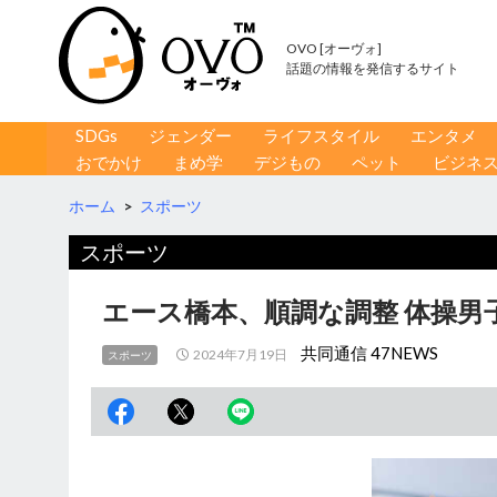
OVO [オーヴォ]
話題の情報を発信するサイト
コンテンツへ移動
検
SDGs
ジェンダー
ライフスタイル
エンタメ
索
おでかけ
まめ学
デジもの
ペット
ビジネ
ホーム
>
スポーツ
スポーツ
エース橋本、順調な調整 体操男
共同通信 47NEWS
2024年7月19日
スポーツ