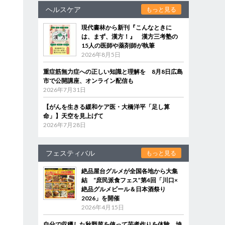
ヘルスケア
もっと見る
現代書林から新刊『こんなときに
は、まず、漢方！』 漢方三考塾の
15人の医師や薬剤師が執筆
2026年8月5日
重症筋無力症への正しい知識と理解を 8月8日広島
市で公開講座、オンライン配信も
2026年7月31日
【がんを生きる緩和ケア医・大橋洋平「足し算
命」】天空を見上げて
2026年7月28日
フェスティバル
もっと見る
絶品屋台グルメが全国各地から大集
結 “庶民派食フェス”第4回「川口×
絶品グルメビール＆日本酒祭り
2026」を開催
2026年4月15日
自分で収穫した秋野菜を使って芋煮作りを体験 埼