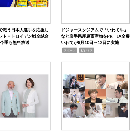
で戦う日本人選手を応援し
ドジャースタジアムで「いわて牛」
ント＝トロイデン戦全試合
など岩手県産農畜産物をPR JA全農
0が今季も無料放送
いわてが8月10日～12日に実施
,
,
スポーツ
ビジネス