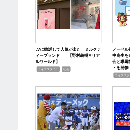
LVに敗訴して人気が出た ミルクテ
ノーベル
ィーブランド 【野村義樹✕リア
中高生を
ルワールド】
会と導電
トを開催
,
,
ライフスタイル
社会
,
ライフスタ