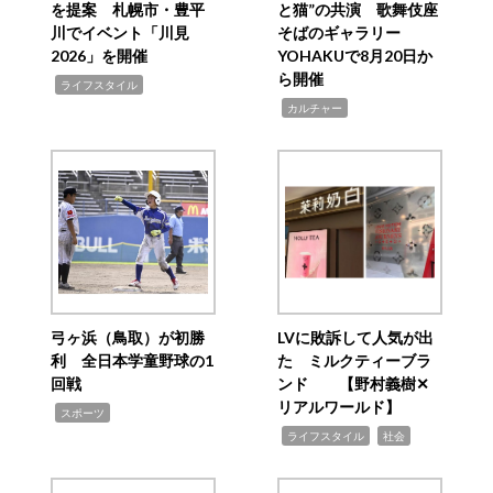
を提案 札幌市・豊平
と猫”の共演 歌舞伎座
川でイベント「川見
そばのギャラリー
2026」を開催
YOHAKUで8月20日か
ら開催
,
ライフスタイル
,
カルチャー
弓ヶ浜（鳥取）が初勝
LVに敗訴して人気が出
利 全日本学童野球の1
た ミルクティーブラ
回戦
ンド 【野村義樹✕
リアルワールド】
,
スポーツ
,
,
ライフスタイル
社会