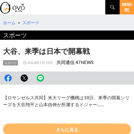
検
索
コ
ン
テ
ホーム
>
スポーツ
ン
スポーツ
ツ
へ
移
大谷、来季は日本で開幕戦
動
共同通信 47NEWS
2024年7月19日
スポーツ
【ロサンゼルス共同】米大リーグ機構は18日、来季の開幕シリ
ーズを大谷翔平と山本由伸が所属するドジャー……
さらに見る