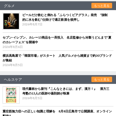
グルメ
もっと見る
ビールだけ飲むと倒れる「ふらつくビアグラス」発売 “強制
的に水を飲む”仕掛けで適正飲酒を後押し
2026年8月7日
セブン‐イレブン、カレー15商品を一斉投入 名店監修から冷製うどんまで“夏
のカレーフェス”を開催中
2026年8月6日
横浜高島屋で「韓国市場」がスタート 人気グルメから雑貨まで約30ブランド
が集結
2026年8月5日
ヘルスケア
もっと見る
現代書林から新刊『こんなときには、まず、漢方！』 漢方三
考塾の15人の医師や薬剤師が執筆
2026年8月5日
重症筋無力症への正しい知識と理解を 8月8日広島市で公開講座、オンライン
配信も