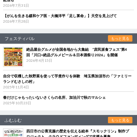
2026年7月31日
【がんを生きる緩和ケア医・大橋洋平「足し算命」】天空を見上げて
2026年7月28日
フェスティバル
もっと見る
絶品屋台グルメが全国各地から大集結 “庶民派食フェス”第4
回「川口×絶品グルメビール＆日本酒祭り2026」を開催
2026年4月15日
自分で収穫した秋野菜を使って芋煮作りを体験 埼玉県加須市の「ファミリー
ランドむさしの村」
2025年11月4日
春だけじゃもったいないさくらの名所、加治川で秋のマルシェ
2025年10月23日
ふむふむ
もっと見る
四日市の公害克服の歴史を伝える絵本『スモックリン』制作プ
ロジェクト クラウドファンディングで支援を募集