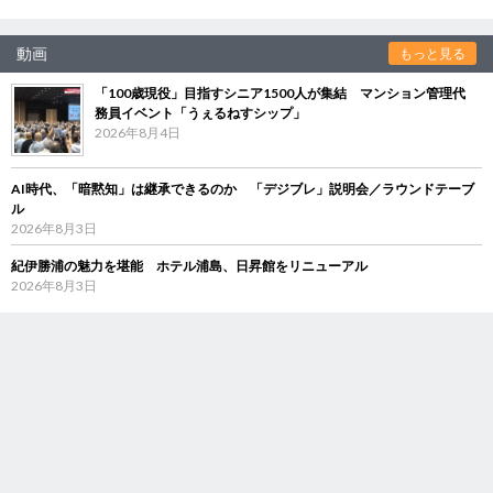
動画
もっと見る
「100歳現役」目指すシニア1500人が集結 マンション管理代
務員イベント「うぇるねすシップ」
2026年8月4日
AI時代、「暗黙知」は継承できるのか 「デジブレ」説明会／ラウンドテーブ
ル
2026年8月3日
紀伊勝浦の魅力を堪能 ホテル浦島、日昇館をリニューアル
2026年8月3日