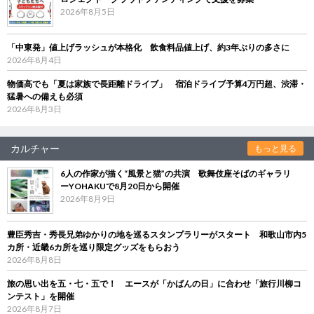
2026年8月5日
「中東発」値上げラッシュが本格化 飲食料品値上げ、約3年ぶりの多さに
2026年8月4日
物価高でも「夏は家族で長距離ドライブ」 宿泊ドライブ予算4万円超、渋滞・
猛暑への備えも必須
2026年8月3日
カルチャー
もっと見る
6人の作家が描く“風景と猫”の共演 歌舞伎座そばのギャラリ
ーYOHAKUで8月20日から開催
2026年8月9日
豊臣秀吉・秀長兄弟ゆかりの地を巡るスタンプラリーがスタート 和歌山市内5
カ所・近畿6カ所を巡り限定グッズをもらおう
2026年8月8日
旅の思い出を五・七・五で！ エースが「かばんの日」に合わせ「旅行川柳コ
ンテスト」を開催
2026年8月7日