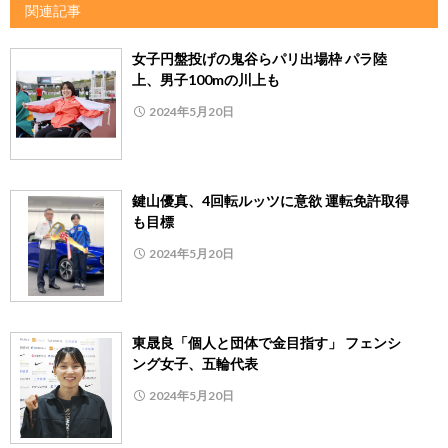
関連記事
女子円盤投げの鬼谷らパリ出場枠 パラ陸
上、男子100mの川上も
2024年5月20日
鍵山優真、4回転ルッツに意欲 運転免許取得
も目標
2024年5月20日
東晟良「個人と団体で金目指す」 フェンシ
ング女子、五輪代表
2024年5月20日