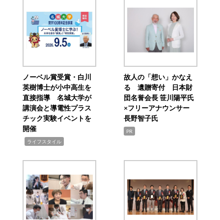
ノーベル賞受賞・白川
故人の「想い」かなえ
英樹博士が小中高生を
る 遺贈寄付 日本財
直接指導 名城大学が
団名誉会長 笹川陽平氏
講演会と導電性プラス
×フリーアナウンサー
チック実験イベントを
長野智子氏
開催
PR
,
ライフスタイル