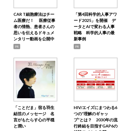
CAR T細胞療法はチー
「第4回科学的人事アワ
ム医療だ！ 医療従事
ード2025」を開催 デ
者の情熱、患者さんの
ータとAIで変わる人事
思いを伝えるドキュメ
戦略 科学的人事の最
ンタリー動画を公開中
新事例
PR
PR
「ことだま」宿る羽生
HIV/エイズにまつわる6
結弦のメッセージ 名
つの“理解のギャッ
言がもたらす心の平穏
プ”とは？ 2030年の流
と潤い
行終結を目指すGAP6の