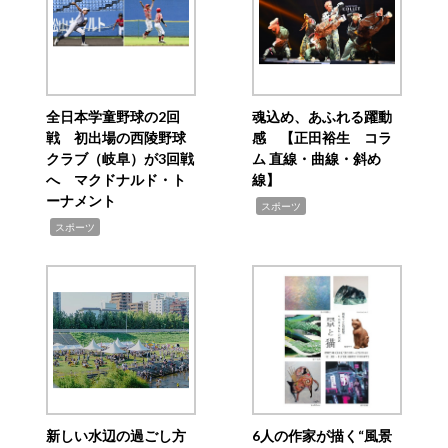
全日本学童野球の2回
魂込め、あふれる躍動
戦 初出場の西陵野球
感 【正田裕生 コラ
クラブ（岐阜）が3回戦
ム 直線・曲線・斜め
へ マクドナルド・ト
線】
ーナメント
,
スポーツ
,
スポーツ
新しい水辺の過ごし方
6人の作家が描く“風景