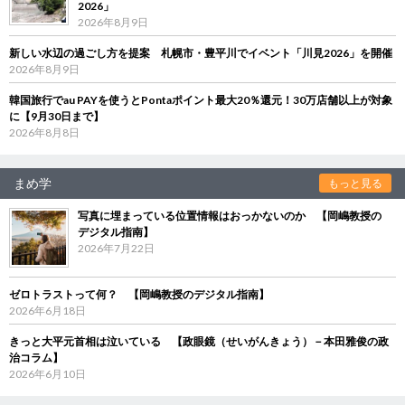
2026」
2026年8月9日
新しい水辺の過ごし方を提案 札幌市・豊平川でイベント「川見2026」を開催
2026年8月9日
韓国旅行でau PAYを使うとPontaポイント最大20％還元！30万店舗以上が対象
に【9月30日まで】
2026年8月8日
まめ学
もっと見る
写真に埋まっている位置情報はおっかないのか 【岡嶋教授の
デジタル指南】
2026年7月22日
ゼロトラストって何？ 【岡嶋教授のデジタル指南】
2026年6月18日
きっと大平元首相は泣いている 【政眼鏡（せいがんきょう）－本田雅俊の政
治コラム】
2026年6月10日