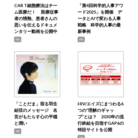
CAR T細胞療法はチー
「第4回科学的人事アワ
ム医療だ！ 医療従事
ード2025」を開催 デ
者の情熱、患者さんの
ータとAIで変わる人事
思いを伝えるドキュメ
戦略 科学的人事の最
ンタリー動画を公開中
新事例
PR
PR
「ことだま」宿る羽生
HIV/エイズにまつわる6
結弦のメッセージ 名
つの“理解のギャッ
言がもたらす心の平穏
プ”とは？ 2030年の流
と潤い
行終結を目指すGAP6の
特設サイトを公開
PR
PR