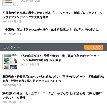
2026年8月10日
四日市の公害克服の歴史を伝える絵本『スモックリン』制作プロジェクト ク
ラウドファンディングで支援を募集
2026年8月5日
「中東発」値上げラッシュが本格化 飲食料品値上げ、約3年ぶりの多さに
2026年8月4日
カルチャー
もっと見る
6人の作家が描く“風景と猫”の共演 歌舞伎座そばのギャラリ
ーYOHAKUで8月20日から開催
2026年8月9日
豊臣秀吉・秀長兄弟ゆかりの地を巡るスタンプラリーがスタート 和歌山市内5
カ所・近畿6カ所を巡り限定グッズをもらおう
2026年8月8日
旅の思い出を五・七・五で！ エースが「かばんの日」に合わせ「旅行川柳コ
ンテスト」を開催
2026年8月7日