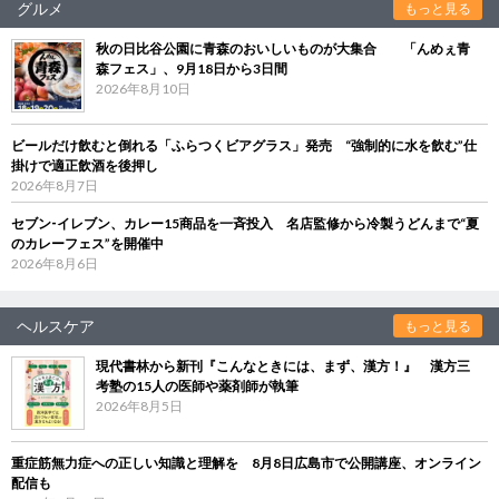
グルメ
もっと見る
秋の日比谷公園に青森のおいしいものが大集合 「んめぇ青
森フェス」、9月18日から3日間
2026年8月10日
ビールだけ飲むと倒れる「ふらつくビアグラス」発売 “強制的に水を飲む”仕
掛けで適正飲酒を後押し
2026年8月7日
セブン‐イレブン、カレー15商品を一斉投入 名店監修から冷製うどんまで“夏
のカレーフェス”を開催中
2026年8月6日
ヘルスケア
もっと見る
現代書林から新刊『こんなときには、まず、漢方！』 漢方三
考塾の15人の医師や薬剤師が執筆
2026年8月5日
重症筋無力症への正しい知識と理解を 8月8日広島市で公開講座、オンライン
配信も