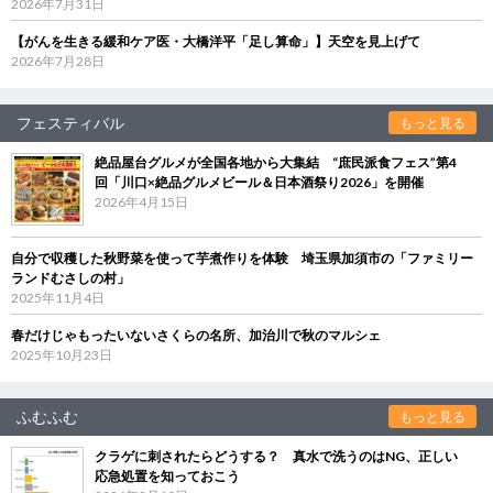
2026年7月31日
【がんを生きる緩和ケア医・大橋洋平「足し算命」】天空を見上げて
2026年7月28日
フェスティバル
もっと見る
絶品屋台グルメが全国各地から大集結 “庶民派食フェス”第4
回「川口×絶品グルメビール＆日本酒祭り2026」を開催
2026年4月15日
自分で収穫した秋野菜を使って芋煮作りを体験 埼玉県加須市の「ファミリー
ランドむさしの村」
2025年11月4日
春だけじゃもったいないさくらの名所、加治川で秋のマルシェ
2025年10月23日
ふむふむ
もっと見る
クラゲに刺されたらどうする？ 真水で洗うのはNG、正しい
応急処置を知っておこう