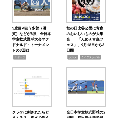
3度目V狙う多賀（滋
秋の日比谷公園に青森
賀）などが8強 全日本
のおいしいものが大集
学童軟式野球大会マク
合 「んめぇ青森フ
ドナルド・トーナメン
ェス」、9月18日から3
トの3回戦
日間
,
,
,
スポーツ
グルメ
ライフスタイル
クラゲに刺されたらど
全日本学童軟式野球の2
うする？ 真水で洗う
回戦 初出場の西陵野