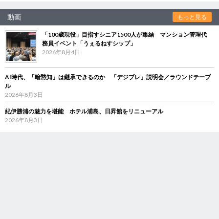
動画
もっと見る
「100歳現役」目指すシニア1500人が集結 マンション管理代
務員イベント「うぇるねすシップ」
2026年8月4日
AI時代、「暗黙知」は継承できるのか 「デジブレ」説明会／ラウンドテーブ
ル
2026年8月3日
紀伊勝浦の魅力を堪能 ホテル浦島、日昇館をリニューアル
2026年8月3日