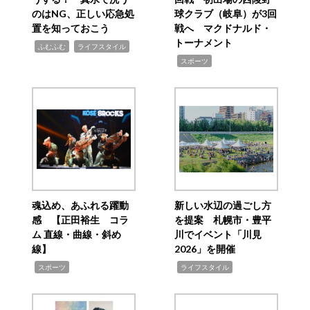
のはNG、正しい応急処
球クラブ（岐阜）が3回
置を知っておこう
戦へ マクドナルド・
トーナメント
,
,
ふむふむ
ライフスタイル
,
スポーツ
魂込め、あふれる躍動
新しい水辺の過ごし方
感 【正田裕生 コラ
を提案 札幌市・豊平
ム 直線・曲線・斜め
川でイベント「川見
線】
2026」を開催
,
,
スポーツ
ライフスタイル