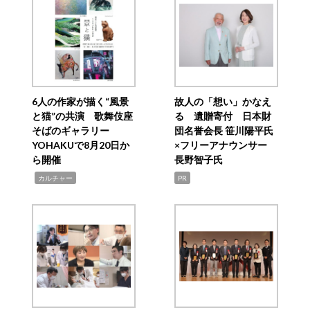
6人の作家が描く“風景
故人の「想い」かなえ
と猫”の共演 歌舞伎座
る 遺贈寄付 日本財
そばのギャラリー
団名誉会長 笹川陽平氏
YOHAKUで8月20日か
×フリーアナウンサー
ら開催
長野智子氏
,
カルチャー
PR