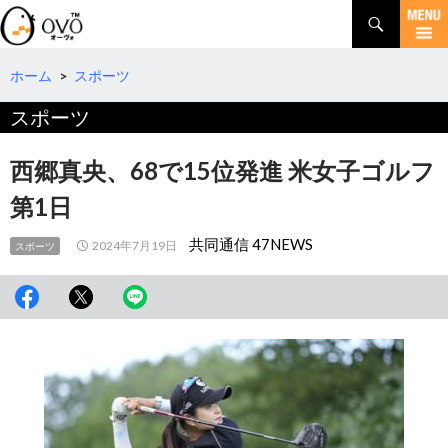
検
索
コ
ン
テ
ホーム
>
スポーツ
ン
スポーツ
ツ
へ
移
西郷真央、68で15位発進 米女子ゴルフ
動
第1日
共同通信 47NEWS
2024年7月19日
スポーツ