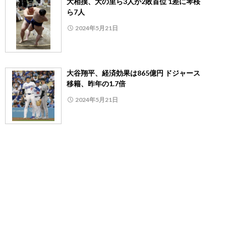
大相撲、大の里ら3人が2敗首位 1差に琴桜
ら7人
2024年5月21日
大谷翔平、経済効果は865億円 ドジャース
移籍、昨年の1.7倍
2024年5月21日