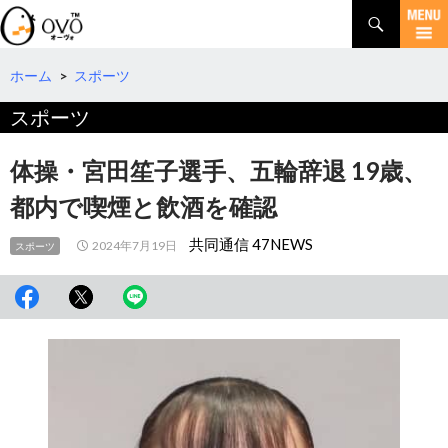
検
索
コ
ン
テ
ホーム
>
スポーツ
ン
スポーツ
ツ
へ
移
体操・宮田笙子選手、五輪辞退 19歳、
動
都内で喫煙と飲酒を確認
共同通信 47NEWS
2024年7月19日
スポーツ