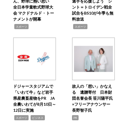
ん、野球に熱い思い
選手を応援しよう シ
全日本学童軟式野球大
ント＝トロイデン戦全
会 マクドナルド・トー
試合をBS10が今季も無
ナメントが開幕
料放送
,
,
スポーツ
スポーツ
ドジャースタジアムで
故人の「想い」かなえ
「いわて牛」など岩手
る 遺贈寄付 日本財
県産農畜産物をPR JA
団名誉会長 笹川陽平氏
全農いわてが8月10日～
×フリーアナウンサー
12日に実施
長野智子氏
,
,
スポーツ
ビジネス
PR