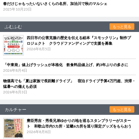
春だけじゃもったいないさくらの名所、加治川で秋のマルシェ
2025年10月23日
ふむふむ
もっと見る
四日市の公害克服の歴史を伝える絵本『スモックリン』制作プ
ロジェクト クラウドファンディングで支援を募集
2026年8月5日
「中東発」値上げラッシュが本格化 飲食料品値上げ、約3年ぶりの多さに
2026年8月4日
物価高でも「夏は家族で長距離ドライブ」 宿泊ドライブ予算4万円超、渋滞・
猛暑への備えも必須
2026年8月3日
カルチャー
もっと見る
豊臣秀吉・秀長兄弟ゆかりの地を巡るスタンプラリーがスター
ト 和歌山市内5カ所・近畿6カ所を巡り限定グッズをもらおう
2026年8月8日