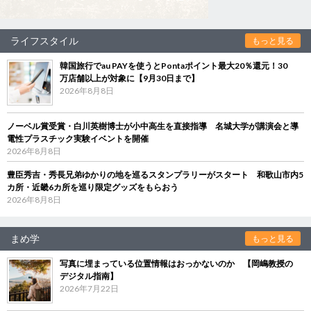
ライフスタイル
もっと見る
韓国旅行でau PAYを使うとPontaポイント最大20％還元！30
万店舗以上が対象に【9月30日まで】
2026年8月8日
ノーベル賞受賞・白川英樹博士が小中高生を直接指導 名城大学が講演会と導
電性プラスチック実験イベントを開催
2026年8月8日
豊臣秀吉・秀長兄弟ゆかりの地を巡るスタンプラリーがスタート 和歌山市内5
カ所・近畿6カ所を巡り限定グッズをもらおう
2026年8月8日
まめ学
もっと見る
写真に埋まっている位置情報はおっかないのか 【岡嶋教授の
デジタル指南】
2026年7月22日