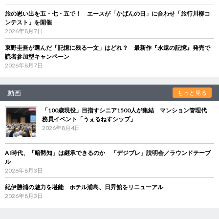
旅の思い出を五・七・五で！ エースが「かばんの日」に合わせ「旅行川柳コ
ンテスト」を開催
2026年8月7日
東野圭吾が選んだ「記憶に残る一文」はどれ？ 最新作『永遠の記憶』発売で
読者参加型キャンペーン
2026年8月7日
動画
もっと見る
「100歳現役」目指すシニア1500人が集結 マンション管理代
務員イベント「うぇるねすシップ」
2026年8月4日
AI時代、「暗黙知」は継承できるのか 「デジブレ」説明会／ラウンドテーブ
ル
2026年8月3日
紀伊勝浦の魅力を堪能 ホテル浦島、日昇館をリニューアル
2026年8月3日