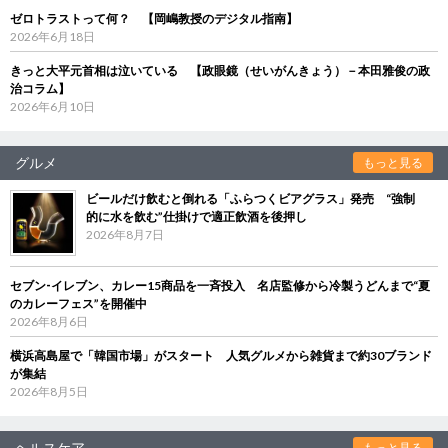
ゼロトラストって何？ 【岡嶋教授のデジタル指南】
2026年6月18日
きっと大平元首相は泣いている 【政眼鏡（せいがんきょう）－本田雅俊の政
治コラム】
2026年6月10日
グルメ
もっと見る
ビールだけ飲むと倒れる「ふらつくビアグラス」発売 “強制
的に水を飲む”仕掛けで適正飲酒を後押し
2026年8月7日
セブン‐イレブン、カレー15商品を一斉投入 名店監修から冷製うどんまで“夏
のカレーフェス”を開催中
2026年8月6日
横浜高島屋で「韓国市場」がスタート 人気グルメから雑貨まで約30ブランド
が集結
2026年8月5日
ヘルスケア
もっと見る