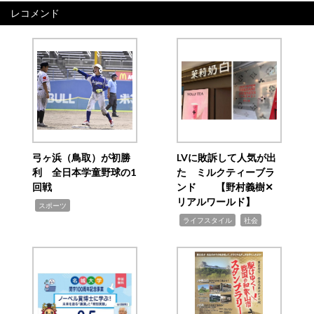
レコメンド
弓ヶ浜（鳥取）が初勝
LVに敗訴して人気が出
利 全日本学童野球の1
た ミルクティーブラ
回戦
ンド 【野村義樹✕
リアルワールド】
,
スポーツ
,
,
ライフスタイル
社会