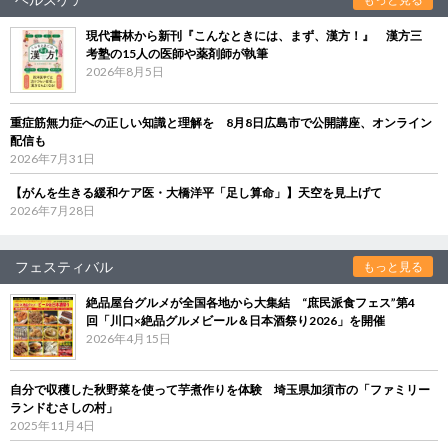
現代書林から新刊『こんなときには、まず、漢方！』 漢方三
考塾の15人の医師や薬剤師が執筆
2026年8月5日
重症筋無力症への正しい知識と理解を 8月8日広島市で公開講座、オンライン
配信も
2026年7月31日
【がんを生きる緩和ケア医・大橋洋平「足し算命」】天空を見上げて
2026年7月28日
フェスティバル
もっと見る
絶品屋台グルメが全国各地から大集結 “庶民派食フェス”第4
回「川口×絶品グルメビール＆日本酒祭り2026」を開催
2026年4月15日
自分で収穫した秋野菜を使って芋煮作りを体験 埼玉県加須市の「ファミリー
ランドむさしの村」
2025年11月4日