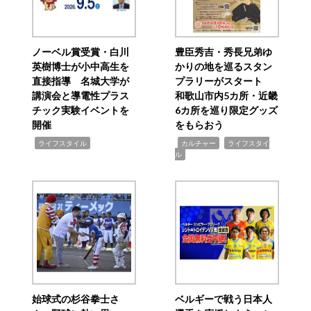
ノーベル賞受賞・白川
豊臣秀吉・秀長兄弟ゆ
英樹博士が小中高生を
かりの地を巡るスタン
直接指導 名城大学が
プラリーがスタート
講演会と導電性プラス
和歌山市内5カ所・近畿
チック実験イベントを
6カ所を巡り限定グッズ
開催
をもらおう
,
,
,
ライフスタイル
カルチャー
ライフスタイ
ル
始球式の杉谷拳士さ
ベルギーで戦う日本人