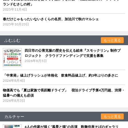
ランドむさしの村」
2025年11月4日
春だけじゃもったいないさくらの名所、加治川で秋のマルシェ
2025年10月23日
ふむふむ
もっと見る
四日市の公害克服の歴史を伝える絵本『スモックリン』制作プ
ロジェクト クラウドファンディングで支援を募集
2026年8月5日
「中東発」値上げラッシュが本格化 飲食料品値上げ、約3年ぶりの多さに
2026年8月4日
物価高でも「夏は家族で長距離ドライブ」 宿泊ドライブ予算4万円超、渋滞・
猛暑への備えも必須
2026年8月3日
カルチャー
もっと見る
6人の作家が描く“風景と猫”の共演 歌舞伎座そばのギャラリ