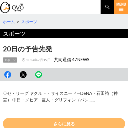
検
索
コ
ン
テ
ホーム
>
スポーツ
ン
スポーツ
ツ
へ
移
20日の予告先発
動
共同通信 47NEWS
2024年7月19日
スポーツ
◇セ・リーグ ヤクルト・サイスニード―DeNA・石田裕（神
宮） 中日・メヒア―巨人・グリフィン（バン……
さらに見る