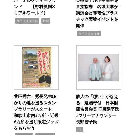
た ミルクティーブラ
英樹博士が小中高生を
ンド 【野村義樹✕
直接指導 名城大学が
リアルワールド】
講演会と導電性プラス
チック実験イベントを
,
,
ライフスタイル
社会
開催
,
ライフスタイル
豊臣秀吉・秀長兄弟ゆ
故人の「想い」かなえ
かりの地を巡るスタン
る 遺贈寄付 日本財
プラリーがスタート
団名誉会長 笹川陽平氏
和歌山市内5カ所・近畿
×フリーアナウンサー
6カ所を巡り限定グッズ
長野智子氏
をもらおう
PR