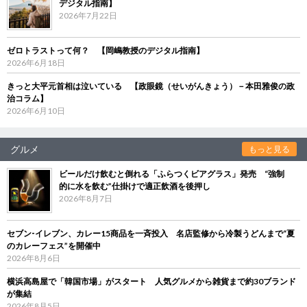
デジタル指南】
2026年7月22日
ゼロトラストって何？ 【岡嶋教授のデジタル指南】
2026年6月18日
きっと大平元首相は泣いている 【政眼鏡（せいがんきょう）－本田雅俊の政
治コラム】
2026年6月10日
グルメ
もっと見る
ビールだけ飲むと倒れる「ふらつくビアグラス」発売 “強制
的に水を飲む”仕掛けで適正飲酒を後押し
2026年8月7日
セブン‐イレブン、カレー15商品を一斉投入 名店監修から冷製うどんまで“夏
のカレーフェス”を開催中
2026年8月6日
横浜高島屋で「韓国市場」がスタート 人気グルメから雑貨まで約30ブランド
が集結
2026年8月5日