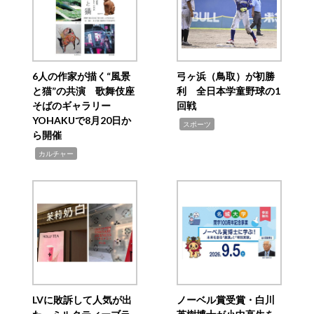
6人の作家が描く“風景
弓ヶ浜（鳥取）が初勝
と猫”の共演 歌舞伎座
利 全日本学童野球の1
そばのギャラリー
回戦
YOHAKUで8月20日か
,
スポーツ
ら開催
,
カルチャー
LVに敗訴して人気が出
ノーベル賞受賞・白川