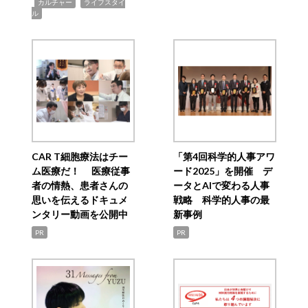
,
,
カルチャー
ライフスタイ
ル
CAR T細胞療法はチー
「第4回科学的人事アワ
ム医療だ！ 医療従事
ード2025」を開催 デ
者の情熱、患者さんの
ータとAIで変わる人事
思いを伝えるドキュメ
戦略 科学的人事の最
ンタリー動画を公開中
新事例
PR
PR