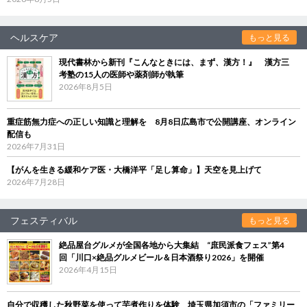
ヘルスケア
もっと見る
現代書林から新刊『こんなときには、まず、漢方！』 漢方三
考塾の15人の医師や薬剤師が執筆
2026年8月5日
重症筋無力症への正しい知識と理解を 8月8日広島市で公開講座、オンライン
配信も
2026年7月31日
【がんを生きる緩和ケア医・大橋洋平「足し算命」】天空を見上げて
2026年7月28日
フェスティバル
もっと見る
絶品屋台グルメが全国各地から大集結 “庶民派食フェス”第4
回「川口×絶品グルメビール＆日本酒祭り2026」を開催
2026年4月15日
自分で収穫した秋野菜を使って芋煮作りを体験 埼玉県加須市の「ファミリー