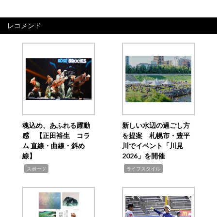
レコメンド
魂込め、あふれる躍動
新しい水辺の過ごし方
感 【正田裕生 コラ
を提案 札幌市・豊平
ム 直線・曲線・斜め
川でイベント「川見
線】
2026」を開催
,
,
スポーツ
ライフスタイル