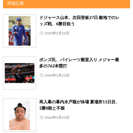
関連記事
ドジャース山本、次回登板27日 敵地でのレ
ッズ戦、6勝目狙う
2024年5月22日
ボンズ氏、パイレーツ殿堂入り メジャー最
多の762本塁打
2024年5月22日
再入幕の幕内水戸龍が休場 夏場所11日目、
2勝8敗と不振
2024年5月22日