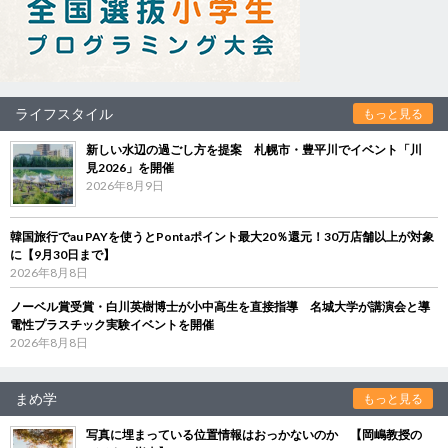
ライフスタイル
もっと見る
新しい水辺の過ごし方を提案 札幌市・豊平川でイベント「川
見2026」を開催
2026年8月9日
韓国旅行でau PAYを使うとPontaポイント最大20％還元！30万店舗以上が対象
に【9月30日まで】
2026年8月8日
ノーベル賞受賞・白川英樹博士が小中高生を直接指導 名城大学が講演会と導
電性プラスチック実験イベントを開催
2026年8月8日
まめ学
もっと見る
写真に埋まっている位置情報はおっかないのか 【岡嶋教授の