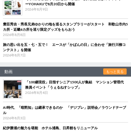
ーYOHAKUで8月20日から開催
2026年8月9日
豊臣秀吉・秀長兄弟ゆかりの地を巡るスタンプラリーがスタート 和歌山市内5
カ所・近畿6カ所を巡り限定グッズをもらおう
2026年8月8日
旅の思い出を五・七・五で！ エースが「かばんの日」に合わせ「旅行川柳コ
ンテスト」を開催
2026年8月7日
動画
もっと見る
「100歳現役」目指すシニア1500人が集結 マンション管理代
務員イベント「うぇるねすシップ」
2026年8月4日
AI時代、「暗黙知」は継承できるのか 「デジブレ」説明会／ラウンドテーブ
ル
2026年8月3日
紀伊勝浦の魅力を堪能 ホテル浦島、日昇館をリニューアル