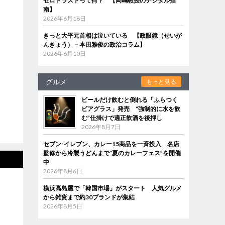
ゼロトラストって何？ 【岡嶋教授のデジタル指
南】
2026年6月18日
きっと大平元首相は泣いている 【政眼鏡（せいが
んきょう）－本田雅俊の政治コラム】
2026年6月10日
グルメ
もっと見る
ビールだけ飲むと倒れる「ふらつく
ビアグラス」発売 “強制的に水を飲
む”仕掛けで適正飲酒を後押し
2026年8月7日
セブン‐イレブン、カレー15商品を一斉投入 名店
監修から冷製うどんまで“夏のカレーフェス”を開催
中
2026年8月6日
横浜高島屋で「韓国市場」がスタート 人気グルメ
から雑貨まで約30ブランドが集結
2026年8月5日