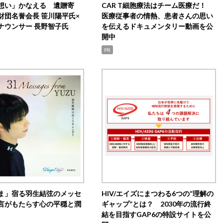
想い」かなえる 遺贈寄
CAR T細胞療法はチーム医療だ！
財団名誉会長 笹川陽平氏×
医療従事者の情熱、患者さんの思い
ナウンサー 長野智子氏
を伝えるドキュメンタリー動画を公
開中
PR
ま」宿る羽生結弦のメッセ
HIV/エイズにまつわる6つの“理解の
言がもたらす心の平穏と潤
ギャップ”とは？ 2030年の流行終
結を目指すGAP6の特設サイトを公