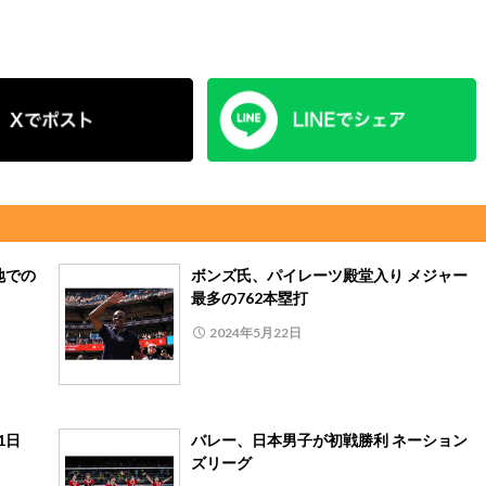
地での
ボンズ氏、パイレーツ殿堂入り メジャー
最多の762本塁打
2024年5月22日
1日
バレー、日本男子が初戦勝利 ネーション
ズリーグ