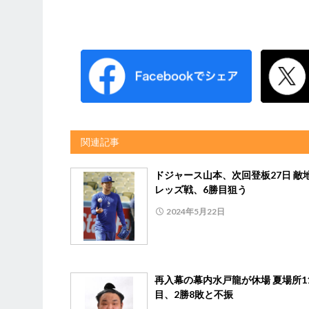
関連記事
ドジャース山本、次回登板27日 敵
レッズ戦、6勝目狙う
2024年5月22日
再入幕の幕内水戸龍が休場 夏場所1
目、2勝8敗と不振