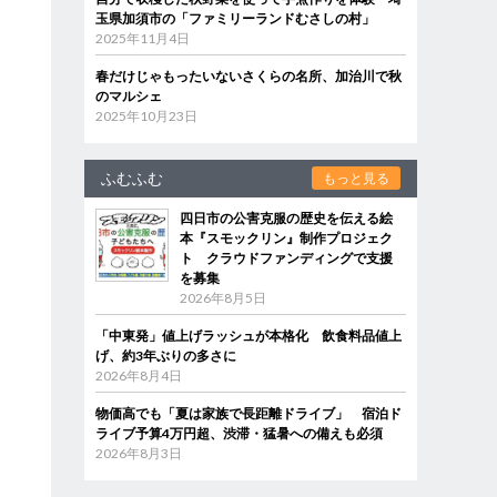
玉県加須市の「ファミリーランドむさしの村」
2025年11月4日
春だけじゃもったいないさくらの名所、加治川で秋
のマルシェ
2025年10月23日
ふむふむ
もっと見る
四日市の公害克服の歴史を伝える絵
本『スモックリン』制作プロジェク
ト クラウドファンディングで支援
を募集
2026年8月5日
「中東発」値上げラッシュが本格化 飲食料品値上
げ、約3年ぶりの多さに
2026年8月4日
物価高でも「夏は家族で長距離ドライブ」 宿泊ド
ライブ予算4万円超、渋滞・猛暑への備えも必須
2026年8月3日