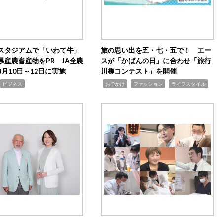
スタジアムで「いわて牛」
旅の思い出を五・七・五で！ エー
県産農畜産物をPR JA全農
スが「かばんの日」に合わせ「旅行
月10日～12日に実施
川柳コンテスト」を開催
,
,
,
ビジネス
おでかけ
ファッション
ライフスタイル