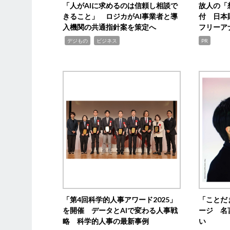
「人がAIに求めるのは信頼し相談で
故人の「
きること」 ロジカがAI事業者と導
付 日本
入機関の共通指針案を策定へ
フリーア
,
,
デジもの
ビジネス
PR
「第4回科学的人事アワード2025」
「ことだ
を開催 データとAIで変わる人事戦
ージ 名
略 科学的人事の最新事例
い