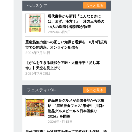
ヘルスケア
もっと見る
現代書林から新刊『こんなときに
は、まず、漢方！』 漢方三考塾の
15人の医師や薬剤師が執筆
2026年8月5日
重症筋無力症への正しい知識と理解を 8月8日広島
市で公開講座、オンライン配信も
2026年7月31日
【がんを生きる緩和ケア医・大橋洋平「足し算
命」】天空を見上げて
2026年7月28日
フェスティバル
もっと見る
絶品屋台グルメが全国各地から大集
結 “庶民派食フェス”第4回「川口×
絶品グルメビール＆日本酒祭り
2026」を開催
2026年4月15日
自分で収穫した秋野菜を使って芋煮作りを体験 埼