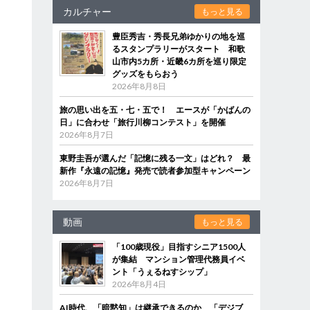
カルチャー
もっと見る
豊臣秀吉・秀長兄弟ゆかりの地を巡
るスタンプラリーがスタート 和歌
山市内5カ所・近畿6カ所を巡り限定
グッズをもらおう
2026年8月8日
旅の思い出を五・七・五で！ エースが「かばんの
日」に合わせ「旅行川柳コンテスト」を開催
2026年8月7日
東野圭吾が選んだ「記憶に残る一文」はどれ？ 最
新作『永遠の記憶』発売で読者参加型キャンペーン
2026年8月7日
動画
もっと見る
「100歳現役」目指すシニア1500人
が集結 マンション管理代務員イベ
ント「うぇるねすシップ」
2026年8月4日
AI時代、「暗黙知」は継承できるのか 「デジブ