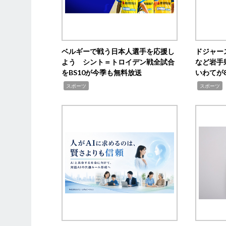
ベルギーで戦う日本人選手を応援し
ドジャー
よう シント＝トロイデン戦全試合
など岩手
をBS10が今季も無料放送
いわてが8
,
,
,
スポーツ
スポーツ