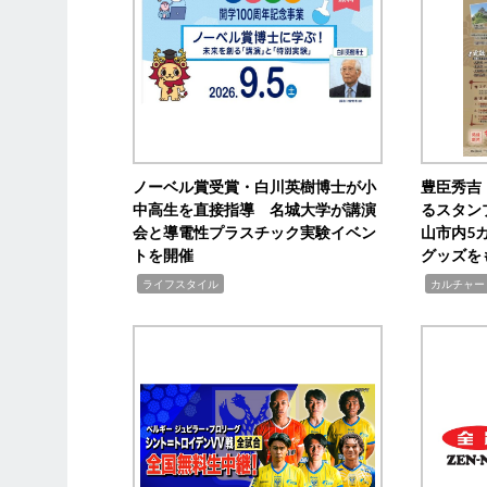
ノーベル賞受賞・白川英樹博士が小
豊臣秀吉
中高生を直接指導 名城大学が講演
るスタン
会と導電性プラスチック実験イベン
山市内5
トを開催
グッズを
,
,
ライフスタイル
カルチャー