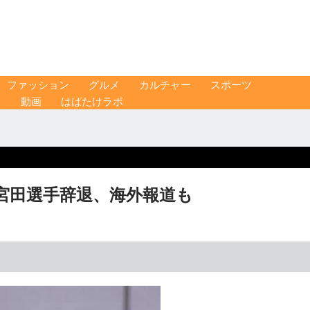
ファッション
グルメ
カルチャー
スポーツ
ス
動画
はばたけラボ
宮田選手辞退、海外報道も