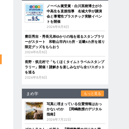
ノーベル賞受賞・白川英樹博士が小
中高生を直接指導 名城大学が講演
会と導電性プラスチック実験イベン
トを開催
2026年8月8日
豊臣秀吉・秀長兄弟ゆかりの地を巡るスタンプラリ
ーがスタート 和歌山市内5カ所・近畿6カ所を巡り
限定グッズをもらおう
2026年8月8日
長野・筑北村で「ちくほくタイムトラベルスタンプ
ラリー」開催！謎解きを楽しみながら全17スポット
を巡る
2026年8月8日
まめ学
もっと見る
写真に埋まっている位置情報はおっ
かないのか 【岡嶋教授のデジタル
指南】
2026年7月22日