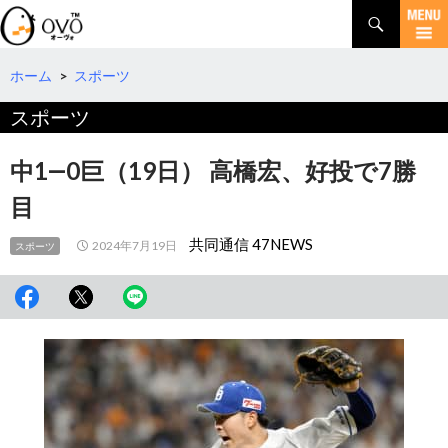
検
索
コ
ン
テ
ホーム
>
スポーツ
ン
スポーツ
ツ
へ
移
中1―0巨（19日） 高橋宏、好投で7勝
動
目
共同通信 47NEWS
2024年7月19日
スポーツ