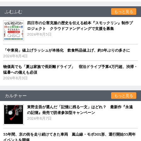
ふむふむ
もっと見る
四日市の公害克服の歴史を伝える絵本『スモックリン』制作プ
ロジェクト クラウドファンディングで支援を募集
2026年8月5日
「中東発」値上げラッシュが本格化 飲食料品値上げ、約3年ぶりの多さに
2026年8月4日
物価高でも「夏は家族で長距離ドライブ」 宿泊ドライブ予算4万円超、渋滞・
猛暑への備えも必須
2026年8月3日
カルチャー
もっと見る
東野圭吾が選んだ「記憶に残る一文」はどれ？ 最新作『永遠
の記憶』発売で読者参加型キャンペーン
2026年8月7日
55年間、京の街を走り続けてきた車両 嵐山線・モボ301形、運行開始55周年
イベントを開催