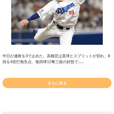
中日が連敗を3で止めた。高橋宏は直球とスプリットが切れ、8
回を4安打無失点、無四球12奪三振の好投で……
さらに見る