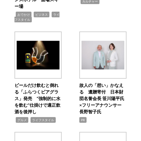
,
カルチャー
ー場
,
,
,
おでかけ
ビジネス
ライ
フスタイル
ビールだけ飲むと倒れ
故人の「想い」かなえ
る「ふらつくビアグラ
る 遺贈寄付 日本財
ス」発売 “強制的に水
団名誉会長 笹川陽平氏
を飲む”仕掛けで適正飲
×フリーアナウンサー
酒を後押し
長野智子氏
,
,
グルメ
ライフスタイル
PR