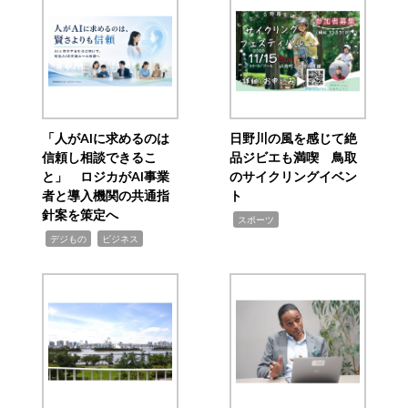
「人がAIに求めるのは
日野川の風を感じて絶
信頼し相談できるこ
品ジビエも満喫 鳥取
と」 ロジカがAI事業
のサイクリングイベン
者と導入機関の共通指
ト
針案を策定へ
,
スポーツ
,
,
デジもの
ビジネス