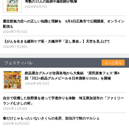
考塾の15人の医師や薬剤師が執筆
2026年8月5日
重症筋無力症への正しい知識と理解を 8月8日広島市で公開講座、オンライン
配信も
2026年7月31日
【がんを生きる緩和ケア医・大橋洋平「足し算命」】天空を見上げて
2026年7月28日
フェスティバル
もっと見る
絶品屋台グルメが全国各地から大集結 “庶民派食フェス”第4
回「川口×絶品グルメビール＆日本酒祭り2026」を開催
2026年4月15日
自分で収穫した秋野菜を使って芋煮作りを体験 埼玉県加須市の「ファミリー
ランドむさしの村」
2025年11月4日
春だけじゃもったいないさくらの名所、加治川で秋のマルシェ
2025年10月23日