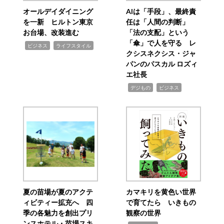
オールデイダイニング
AIは「手段」、最終責
を一新 ヒルトン東京
任は「人間の判断」
お台場、改装進む
「法の支配」という
「傘」で人を守る レ
,
,
ビジネス
ライフスタイル
クシスネクシス・ジャ
パンのパスカル ロズィ
エ社長
,
,
デジもの
ビジネス
夏の苗場が夏のアクテ
カマキリを黄色い世界
ィビティー拡充へ 四
で育てたら いきもの
季の各魅力を創出プリ
観察の世界
ンスホテル・苗場スキ