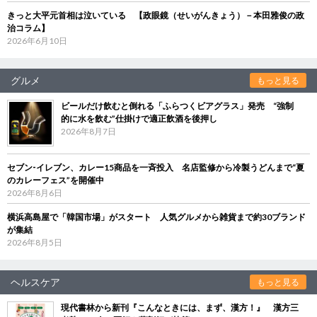
きっと大平元首相は泣いている 【政眼鏡（せいがんきょう）－本田雅俊の政
治コラム】
2026年6月10日
グルメ
もっと見る
ビールだけ飲むと倒れる「ふらつくビアグラス」発売 “強制
的に水を飲む”仕掛けで適正飲酒を後押し
2026年8月7日
セブン‐イレブン、カレー15商品を一斉投入 名店監修から冷製うどんまで“夏
のカレーフェス”を開催中
2026年8月6日
横浜高島屋で「韓国市場」がスタート 人気グルメから雑貨まで約30ブランド
が集結
2026年8月5日
ヘルスケア
もっと見る
現代書林から新刊『こんなときには、まず、漢方！』 漢方三