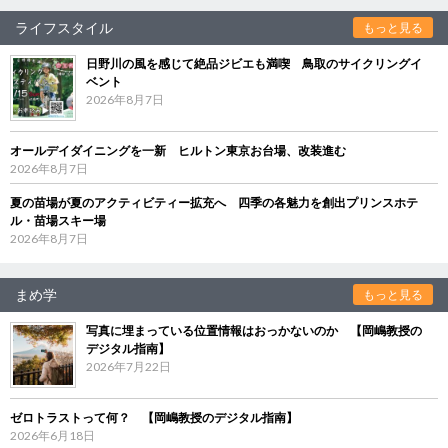
ライフスタイル
もっと見る
日野川の風を感じて絶品ジビエも満喫 鳥取のサイクリングイ
ベント
2026年8月7日
オールデイダイニングを一新 ヒルトン東京お台場、改装進む
2026年8月7日
夏の苗場が夏のアクティビティー拡充へ 四季の各魅力を創出プリンスホテ
ル・苗場スキー場
2026年8月7日
まめ学
もっと見る
写真に埋まっている位置情報はおっかないのか 【岡嶋教授の
デジタル指南】
2026年7月22日
ゼロトラストって何？ 【岡嶋教授のデジタル指南】
2026年6月18日