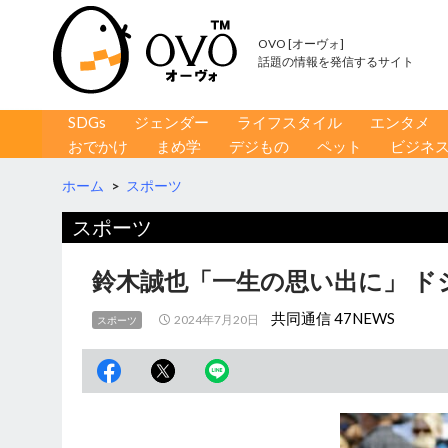
OVO [オーヴォ]
話題の情報を発信するサイト
コンテンツへ移動
検
SDGs
ジェンダー
ライフスタイル
エンタメ
索
おでかけ
まめ学
デジもの
ペット
ビジネ
ホーム
>
スポーツ
スポーツ
鈴木誠也「一生の思い出に」 ド
共同通信 47NEWS
2024年7月20日
スポーツ