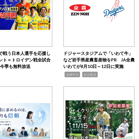
で戦う日本人選手を応援し
ドジャースタジアムで「いわて牛」
ント＝トロイデン戦全試合
など岩手県産農畜産物をPR JA全農
0が今季も無料放送
いわてが8月10日～12日に実施
,
,
スポーツ
ビジネス