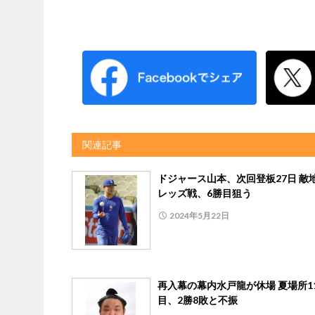
関連記事
ドジャース山本、次回登板27日 敵
レッズ戦、6勝目狙う
2024年5月22日
再入幕の幕内水戸龍が休場 夏場所1
目、2勝8敗と不振