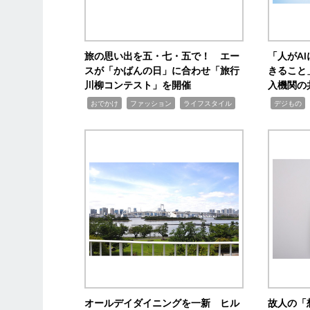
旅の思い出を五・七・五で！ エー
「人がA
スが「かばんの日」に合わせ「旅行
きること
川柳コンテスト」を開催
入機関の
,
,
,
,
,
おでかけ
ファッション
ライフスタイル
デジもの
オールデイダイニングを一新 ヒル
故人の「