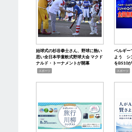
始球式の杉谷拳士さん、野球に熱い
ベルギー
思い全日本学童軟式野球大会 マクド
よう シ
ナルド・トーナメントが開幕
をBS1
,
,
スポーツ
スポーツ