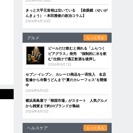
2026年6月18日
きっと大平元首相は泣いている 【政眼鏡（せいが
んきょう）－本田雅俊の政治コラム】
2026年6月10日
グルメ
もっと見る
ビールだけ飲むと倒れる「ふらつく
ビアグラス」発売 “強制的に水を飲
む”仕掛けで適正飲酒を後押し
2026年8月7日
セブン‐イレブン、カレー15商品を一斉投入 名店
監修から冷製うどんまで“夏のカレーフェス”を開催
中
2026年8月6日
横浜高島屋で「韓国市場」がスタート 人気グルメ
から雑貨まで約30ブランドが集結
2026年8月5日
ヘルスケア
もっと見る