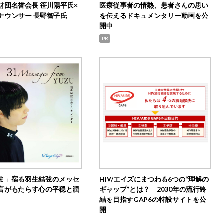
財団名誉会長 笹川陽平氏×
医療従事者の情熱、患者さんの思い
ナウンサー 長野智子氏
を伝えるドキュメンタリー動画を公
開中
PR
ま」宿る羽生結弦のメッセ
HIV/エイズにまつわる6つの“理解の
言がもたらす心の平穏と潤
ギャップ”とは？ 2030年の流行終
結を目指すGAP6の特設サイトを公
開