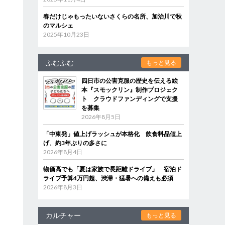
春だけじゃもったいないさくらの名所、加治川で秋
のマルシェ
2025年10月23日
ふむふむ
もっと見る
四日市の公害克服の歴史を伝える絵
本『スモックリン』制作プロジェク
ト クラウドファンディングで支援
を募集
2026年8月5日
「中東発」値上げラッシュが本格化 飲食料品値上
げ、約3年ぶりの多さに
2026年8月4日
物価高でも「夏は家族で長距離ドライブ」 宿泊ド
ライブ予算4万円超、渋滞・猛暑への備えも必須
2026年8月3日
カルチャー
もっと見る