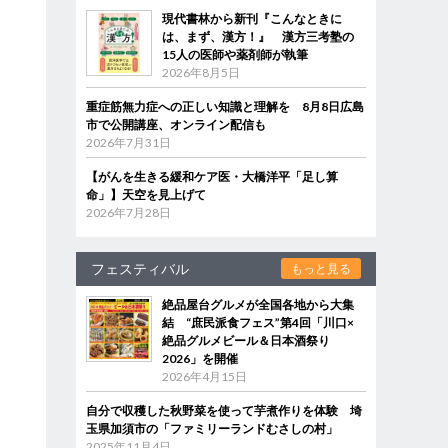
現代書林から新刊『こんなときに
は、まず、漢方！』 漢方三考塾の
15人の医師や薬剤師が執筆
2026年8月5日
重症筋無力症への正しい知識と理解を 8月8日広島
市で公開講座、オンライン配信も
2026年7月31日
【がんを生きる緩和ケア医・大橋洋平「足し算
命」】天空を見上げて
2026年7月28日
フェスティバル
もっと見る
絶品屋台グルメが全国各地から大集
結 “庶民派食フェス”第4回「川口×
絶品グルメビール＆日本酒祭り
2026」を開催
2026年4月15日
自分で収穫した秋野菜を使って芋煮作りを体験 埼
玉県加須市の「ファミリーランドむさしの村」
2025年11月4日