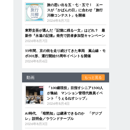
旅の思い出を五・七・五で！ エー
スが「かばんの日」に合わせ「旅行
川柳コンテスト」を開催
2026年8月7日
東野圭吾が選んだ「記憶に残る一文」はどれ？ 最
新作『永遠の記憶』発売で読者参加型キャンペーン
2026年8月7日
55年間、京の街を走り続けてきた車両 嵐山線・モ
ボ301形、運行開始55周年イベントを開催
2026年8月6日
動画
もっと見る
「100歳現役」目指すシニア1500人
が集結 マンション管理代務員イベ
ント「うぇるねすシップ」
2026年8月4日
AI時代、「暗黙知」は継承できるのか 「デジブ
レ」説明会／ラウンドテーブル
2026年8月3日