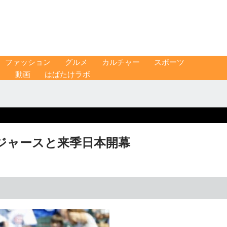
ファッション
グルメ
カルチャー
スポーツ
ス
動画
はばたけラボ
ジャースと来季日本開幕