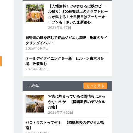
【入場無料！けやきひろば秋のビー
ル祭り】300種類以上のクラフトビー
ルが集まる！土日祝日はアーリーオ
ープンも｜さいたま新都心
2026年8月7日
日野川の風を感じて絶品ジビエも満喫 鳥取のサイ
クリングイベント
2026年8月7日
オールデイダイニングを一新 ヒルトン東京お台
場、改装進む
2026年8月7日
まめ学
もっと見る
写真に埋まっている位置情報はおっ
かないのか 【岡嶋教授のデジタル
指南】
2026年7月22日
ゼロトラストって何？ 【岡嶋教授のデジタル指
南】