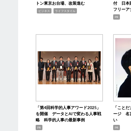
トン東京お台場、改装進む
付 日本
フリーア
,
,
ビジネス
ライフスタイル
PR
「第4回科学的人事アワード2025」
「ことだ
を開催 データとAIで変わる人事戦
ージ 名
略 科学的人事の最新事例
い
PR
PR