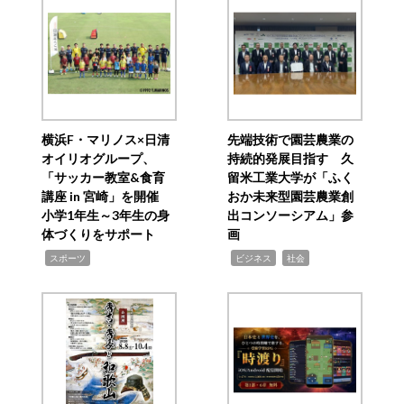
横浜F・マリノス×日清
先端技術で園芸農業の
オイリオグループ、
持続的発展目指す 久
「サッカー教室&食育
留米工業大学が「ふく
講座 in 宮崎」を開催
おか未来型園芸農業創
小学1年生～3年生の身
出コンソーシアム」参
体づくりをサポート
画
,
,
,
スポーツ
ビジネス
社会