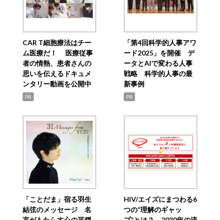
CAR T細胞療法はチー
「第4回科学的人事アワ
ム医療だ！ 医療従事
ード2025」を開催 デ
者の情熱、患者さんの
ータとAIで変わる人事
思いを伝えるドキュメ
戦略 科学的人事の最
ンタリー動画を公開中
新事例
PR
PR
「ことだま」宿る羽生
HIV/エイズにまつわる6
結弦のメッセージ 名
つの“理解のギャッ
言がもたらす心の平穏
プ”とは？ 2030年の流