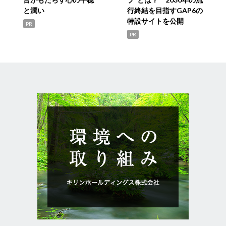
と潤い
行終結を目指すGAP6の
特設サイトを公開
PR
PR