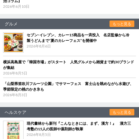
治コラム】
2026年6月10日
グルメ
もっと見る
セブン‐イレブン、カレー15商品を一斉投入 名店監修から冷
製うどんまで“夏のカレーフェス”を開催中
2026年8月6日
横浜高島屋で「韓国市場」がスタート 人気グルメから雑貨まで約30ブランド
が集結
2026年8月5日
「山梨県笛吹川フルーツ公園」でサマーフェス 富士山を眺めながら水遊び、
季節限定の桃のかき氷も
2026年8月3日
ヘルスケア
もっと見る
現代書林から新刊『こんなときには、まず、漢方！』 漢方三
考塾の15人の医師や薬剤師が執筆
2026年8月5日