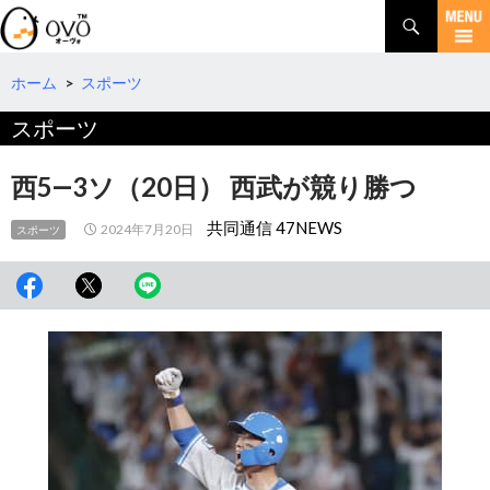
検
索
コ
ン
テ
ホーム
>
スポーツ
ン
スポーツ
ツ
へ
移
西5―3ソ（20日） 西武が競り勝つ
動
共同通信 47NEWS
2024年7月20日
スポーツ