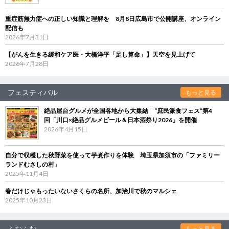
重症筋無力症への正しい知識と理解を 8月8日広島市で公開講座、オンライン
配信も
2026年7月31日
【がんを生きる緩和ケア医・大橋洋平「足し算命」】天空を見上げて
2026年7月28日
フェスティバル
もっと見る
絶品屋台グルメが全国各地から大集結 “庶民派食フェス”第4
回「川口×絶品グルメビール＆日本酒祭り2026」を開催
2026年4月15日
自分で収穫した秋野菜を使って芋煮作りを体験 埼玉県加須市の「ファミリー
ランドむさしの村」
2025年11月4日
春だけじゃもったいないさくらの名所、加治川で秋のマルシェ
2025年10月23日
ふむふむ
もっと見る