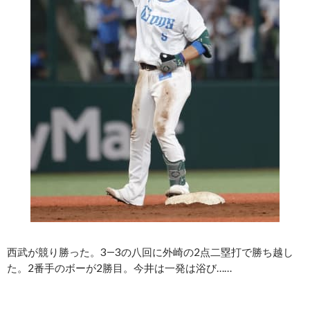
西武が競り勝った。3―3の八回に外崎の2点二塁打で勝ち越し
た。2番手のボーが2勝目。今井は一発は浴び……