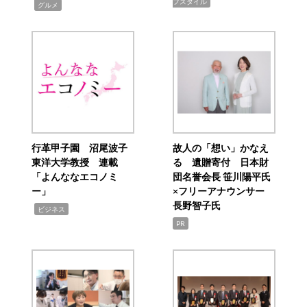
フスタイル
,
グルメ
行革甲子園 沼尾波子
故人の「想い」かなえ
東洋大学教授 連載
る 遺贈寄付 日本財
「よんななエコノミ
団名誉会長 笹川陽平氏
ー」
×フリーアナウンサー
長野智子氏
,
ビジネス
PR