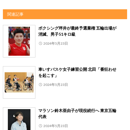
関連記事
ボクシング坪井が最終予選棄権 五輪出場が
消滅、男子51キロ級
2024年5月23日
車いすバスケ女子練習公開 北田「番狂わせ
を起こす」
2024年5月23日
マラソン鈴木亜由子が現役続行へ 東京五輪
代表
2024年5月23日