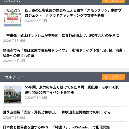
四日市の公害克服の歴史を伝える絵本『スモックリン』制作プ
ロジェクト クラウドファンディングで支援を募集
2026年8月5日
「中東発」値上げラッシュが本格化 飲食料品値上げ、約3年ぶりの多さに
2026年8月4日
物価高でも「夏は家族で長距離ドライブ」 宿泊ドライブ予算4万円超、渋滞・
猛暑への備えも必須
2026年8月3日
カルチャー
もっと見る
55年間、京の街を走り続けてきた車両 嵐山線・モボ301形、
運行開始55周年イベントを開催
2026年8月6日
夏季企画展「秀吉・秀長と和歌山」 和歌山市立博物館で8月8日から
2026年8月6日
日本史と世界史を旅するRPG 「時渡り」、iOS/Androidで配信開始