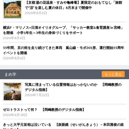
【京都 湯の花温泉・すみや亀峰菴】夏限定のおもてなし「旅館
で“涼”を楽しむ夏の休日」8月末まで開催中
2026年8月6日
横浜F・マリノス×日清オイリオグループ、「サッカー教室&食育講座 in 宮崎」
を開催 小学1年生～3年生の身体づくりをサポート
2026年8月6日
55年間、京の街を走り続けてきた車両 嵐山線・モボ301形、運行開始55周年
イベントを開催
2026年8月6日
まめ学
もっと見る
写真に埋まっている位置情報はおっかないのか 【岡嶋教授の
デジタル指南】
2026年7月22日
ゼロトラストって何？ 【岡嶋教授のデジタル指南】
2026年6月18日
きっと大平元首相は泣いている 【政眼鏡（せいがんきょう）－本田雅俊の政