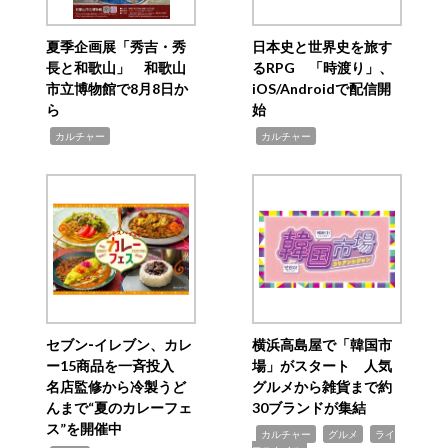
夏季企画展「秀吉・秀
日本史と世界史を旅す
長と和歌山」 和歌山
るRPG 「時渡り」、
市立博物館で8月8日か
iOS/Androidで配信開
ら
始
,
,
カルチャー
カルチャー
セブン‐イレブン、カレ
横浜高島屋で「韓国市
ー15商品を一斉投入
場」がスタート 人気
名店監修から冷製うど
グルメから雑貨まで約
んまで“夏のカレーフェ
30ブランドが集結
ス”を開催中
,
,
,
カルチャー
グルメ
ライ