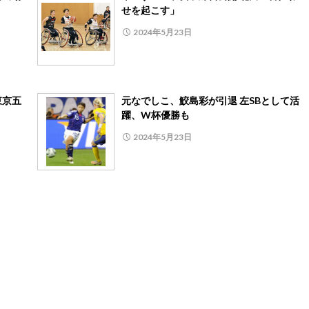
せを起こす」
2024年5月23日
東京五
元なでしこ、鮫島彩が引退 左SBとして活
躍、W杯優勝も
2024年5月23日