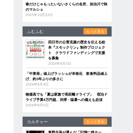
春だけじゃもったいないさくらの名所、加治川で秋
のマルシェ
2025年10月23日
ふむふむ
もっと見る
四日市の公害克服の歴史を伝える絵
本『スモックリン』制作プロジェク
ト クラウドファンディングで支援
を募集
2026年8月5日
「中東発」値上げラッシュが本格化 飲食料品値上
げ、約3年ぶりの多さに
2026年8月4日
物価高でも「夏は家族で長距離ドライブ」 宿泊ド
ライブ予算4万円超、渋滞・猛暑への備えも必須
2026年8月3日
カルチャー
もっと見る
東野圭吾が選んだ「記憶に残る一