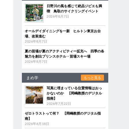
日野川の風を感じて絶品ジビエも満
喫 鳥取のサイクリングイベント
2026年8月7日
オールデイダイニングを一新 ヒルトン東京お台
場、改装進む
2026年8月7日
夏の苗場が夏のアクティビティー拡充へ 四季の各
魅力を創出プリンスホテル・苗場スキー場
2026年8月7日
まめ学
もっと見る
写真に埋まっている位置情報はおっ
かないのか 【岡嶋教授のデジタル
指南】
2026年7月22日
ゼロトラストって何？ 【岡嶋教授のデジタル指
南】
2026年6月18日