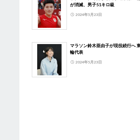
が消滅、男子51キロ級
2024年5月23日
マラソン鈴木亜由子が現役続行へ 
輪代表
2024年5月23日