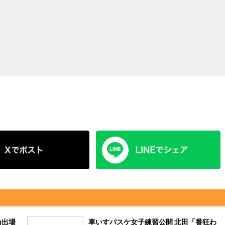
輪出場
車いすバスケ女子練習公開 北田「番狂わ