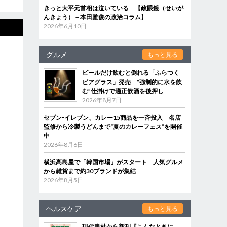
きっと大平元首相は泣いている 【政眼鏡（せいが
んきょう）－本田雅俊の政治コラム】
2026年6月10日
グルメ
もっと見る
ビールだけ飲むと倒れる「ふらつく
ビアグラス」発売 “強制的に水を飲
む”仕掛けで適正飲酒を後押し
2026年8月7日
セブン‐イレブン、カレー15商品を一斉投入 名店
監修から冷製うどんまで“夏のカレーフェス”を開催
中
2026年8月6日
横浜高島屋で「韓国市場」がスタート 人気グルメ
から雑貨まで約30ブランドが集結
2026年8月5日
ヘルスケア
もっと見る
現代書林から新刊『こんなときに