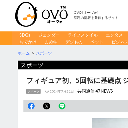
OVO [オーヴォ]
話題の情報を発信するサイト
コンテンツへ移動
検
SDGs
ジェンダー
ライフスタイル
エンタメ
索
おでかけ
まめ学
デジもの
ペット
ビジネ
ホーム
>
スポーツ
スポーツ
フィギュア初、5回転に基礎点 
共同通信 47NEWS
2024年7月21日
スポーツ