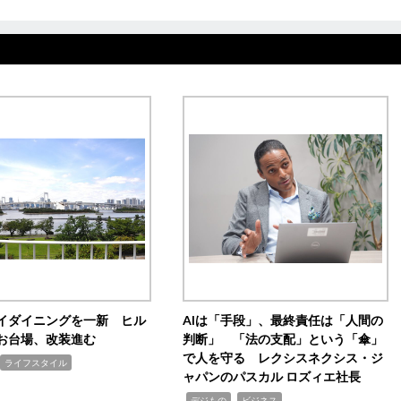
イダイニングを一新 ヒル
AIは「手段」、最終責任は「人間の
お台場、改装進む
判断」 「法の支配」という「傘」
で人を守る レクシスネクシス・ジ
ライフスタイル
ャパンのパスカル ロズィエ社長
,
,
デジもの
ビジネス