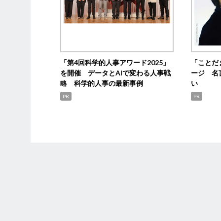
「第4回科学的人事アワード2025」
「ことだ
を開催 データとAIで変わる人事戦
ージ 名
略 科学的人事の最新事例
い
PR
PR