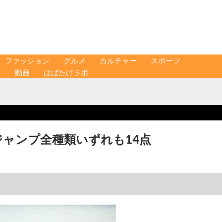
ファッション
グルメ
カルチャー
スポーツ
ス
動画
はばたけラボ
ジャンプ全種類いずれも14点