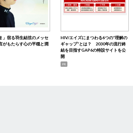
ま」宿る羽生結弦のメッセ
HIV/エイズにまつわる6つの“理解の
言がもたらす心の平穏と潤
ギャップ”とは？ 2030年の流行終
結を目指すGAP6の特設サイトを公
開
PR