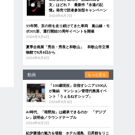
文」はどれ？ 最新作『永遠の記
憶』発売で読者参加型キャンペーン
2026年8月7日
55年間、京の街を走り続けてきた車両 嵐山線・モ
ボ301形、運行開始55周年イベントを開催
2026年8月6日
夏季企画展「秀吉・秀長と和歌山」 和歌山市立博
物館で8月8日から
2026年8月6日
動画
もっと見る
「100歳現役」目指すシニア1500人
が集結 マンション管理代務員イベ
ント「うぇるねすシップ」
2026年8月4日
AI時代、「暗黙知」は継承できるのか 「デジブ
レ」説明会／ラウンドテーブル
2026年8月3日
紀伊勝浦の魅力を堪能 ホテル浦島、日昇館をリニ