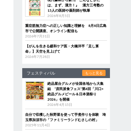
は、まず、漢方！』 漢方三考塾の
15人の医師や薬剤師が執筆
2026年8月5日
重症筋無力症への正しい知識と理解を 8月8日広島
市で公開講座、オンライン配信も
2026年7月31日
【がんを生きる緩和ケア医・大橋洋平「足し算
命」】天空を見上げて
2026年7月28日
フェスティバル
もっと見る
絶品屋台グルメが全国各地から大集
結 “庶民派食フェス”第4回「川口×
絶品グルメビール＆日本酒祭り
2026」を開催
2026年4月15日
自分で収穫した秋野菜を使って芋煮作りを体験 埼
玉県加須市の「ファミリーランドむさしの村」
2025年11月4日