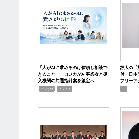
「人がAIに求めるのは信頼し相談で
故人の「
きること」 ロジカがAI事業者と導
付 日本
入機関の共通指針案を策定へ
フリーア
,
,
デジもの
ビジネス
PR