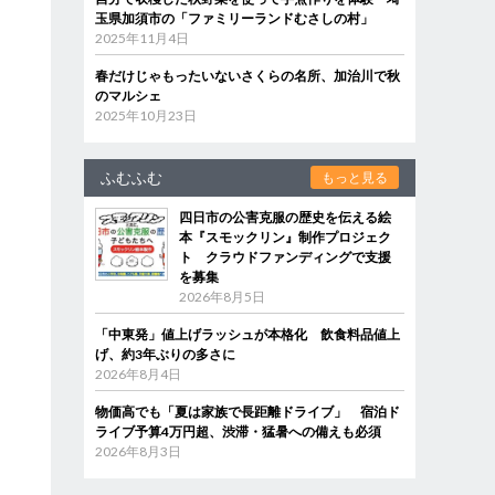
玉県加須市の「ファミリーランドむさしの村」
2025年11月4日
春だけじゃもったいないさくらの名所、加治川で秋
のマルシェ
2025年10月23日
ふむふむ
もっと見る
四日市の公害克服の歴史を伝える絵
本『スモックリン』制作プロジェク
ト クラウドファンディングで支援
を募集
2026年8月5日
「中東発」値上げラッシュが本格化 飲食料品値上
げ、約3年ぶりの多さに
2026年8月4日
物価高でも「夏は家族で長距離ドライブ」 宿泊ド
ライブ予算4万円超、渋滞・猛暑への備えも必須
2026年8月3日