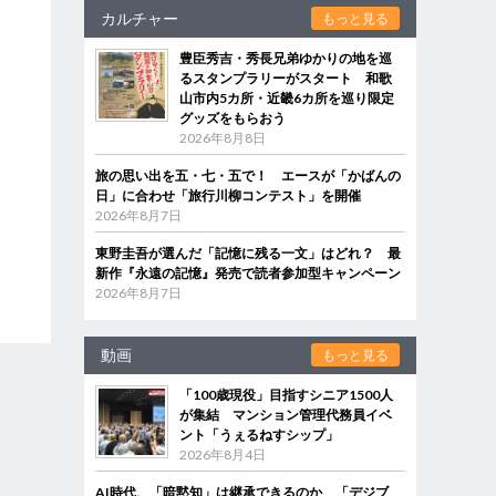
カルチャー
もっと見る
豊臣秀吉・秀長兄弟ゆかりの地を巡
るスタンプラリーがスタート 和歌
山市内5カ所・近畿6カ所を巡り限定
グッズをもらおう
2026年8月8日
旅の思い出を五・七・五で！ エースが「かばんの
日」に合わせ「旅行川柳コンテスト」を開催
2026年8月7日
東野圭吾が選んだ「記憶に残る一文」はどれ？ 最
新作『永遠の記憶』発売で読者参加型キャンペーン
2026年8月7日
動画
もっと見る
「100歳現役」目指すシニア1500人
が集結 マンション管理代務員イベ
ント「うぇるねすシップ」
2026年8月4日
AI時代、「暗黙知」は継承できるのか 「デジブ