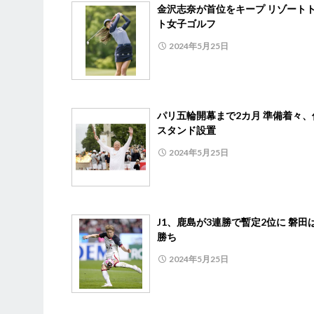
金沢志奈が首位をキープ リゾート
ト女子ゴルフ
2024年5月25日
パリ五輪開幕まで2カ月 準備着々、
スタンド設置
2024年5月25日
J1、鹿島が3連勝で暫定2位に 磐田
勝ち
2024年5月25日