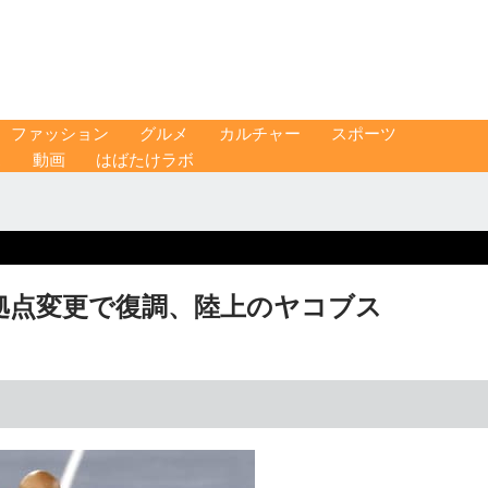
ファッション
グルメ
カルチャー
スポーツ
ス
動画
はばたけラボ
 拠点変更で復調、陸上のヤコブス