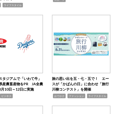
,
ライフスタイル
スタジアムで「いわて牛」
旅の思い出を五・七・五で！ エー
県産農畜産物をPR JA全農
スが「かばんの日」に合わせ「旅行
月10日～12日に実施
川柳コンテスト」を開催
,
,
,
ビジネス
おでかけ
ファッション
ライフスタイル