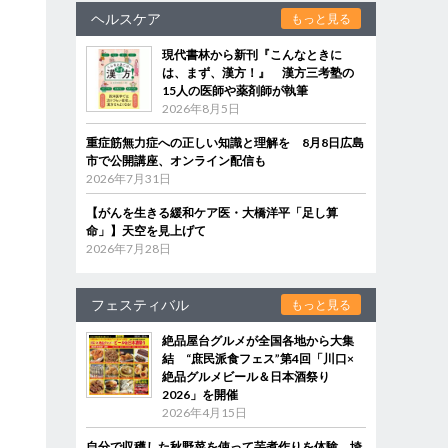
ヘルスケア
もっと見る
現代書林から新刊『こんなときに
は、まず、漢方！』 漢方三考塾の
15人の医師や薬剤師が執筆
2026年8月5日
重症筋無力症への正しい知識と理解を 8月8日広島
市で公開講座、オンライン配信も
2026年7月31日
【がんを生きる緩和ケア医・大橋洋平「足し算
命」】天空を見上げて
2026年7月28日
フェスティバル
もっと見る
絶品屋台グルメが全国各地から大集
結 “庶民派食フェス”第4回「川口×
絶品グルメビール＆日本酒祭り
2026」を開催
2026年4月15日
自分で収穫した秋野菜を使って芋煮作りを体験 埼