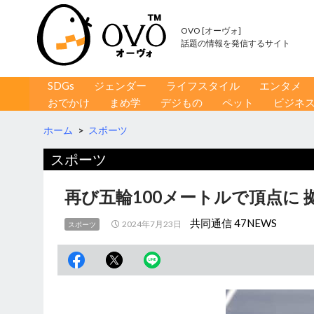
OVO [オーヴォ]
話題の情報を発信するサイト
コンテンツへ移動
検
SDGs
ジェンダー
ライフスタイル
エンタメ
索
おでかけ
まめ学
デジもの
ペット
ビジネ
ホーム
>
スポーツ
スポーツ
再び五輪100メートルで頂点に
共同通信 47NEWS
2024年7月23日
スポーツ