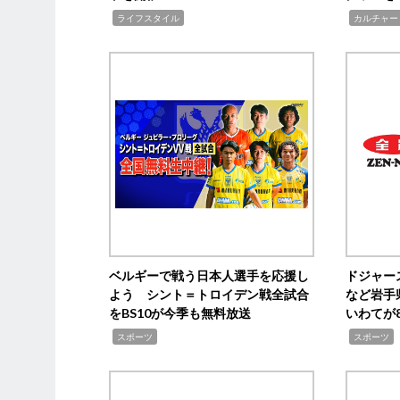
,
,
ライフスタイル
カルチャー
ベルギーで戦う日本人選手を応援し
ドジャー
よう シント＝トロイデン戦全試合
など岩手
をBS10が今季も無料放送
いわてが8
,
,
,
スポーツ
スポーツ