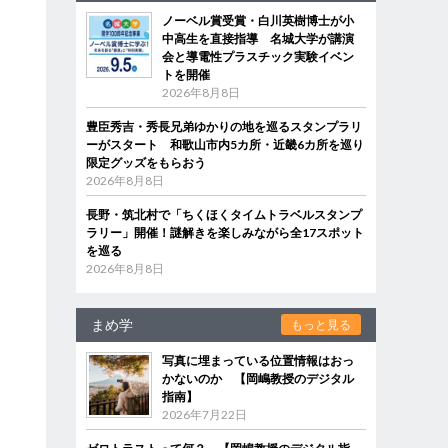
ノーベル賞受賞・白川英樹博士が小
中高生を直接指導 名城大学が講演
会と導電性プラスチック実験イベン
トを開催
2026年8月8日
豊臣秀吉・秀長兄弟ゆかりの地を巡るスタンプラリ
ーがスタート 和歌山市内5カ所・近畿6カ所を巡り
限定グッズをもらおう
2026年8月8日
長野・筑北村で「ちくほくタイムトラベルスタンプ
ラリー」開催！謎解きを楽しみながら全17スポット
を巡る
2026年8月8日
まめ学
もっと見る
写真に埋まっている位置情報はおっ
かないのか 【岡嶋教授のデジタル
指南】
2026年7月22日