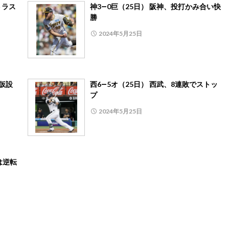
トラス
神3―0巨（25日） 阪神、投打かみ合い快
勝
2024年5月25日
仮設
西6―5オ（25日） 西武、8連敗でストッ
プ
2024年5月25日
は逆転