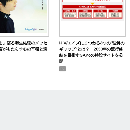
ま」宿る羽生結弦のメッセ
HIV/エイズにまつわる6つの“理解の
言がもたらす心の平穏と潤
ギャップ”とは？ 2030年の流行終
結を目指すGAP6の特設サイトを公
開
PR