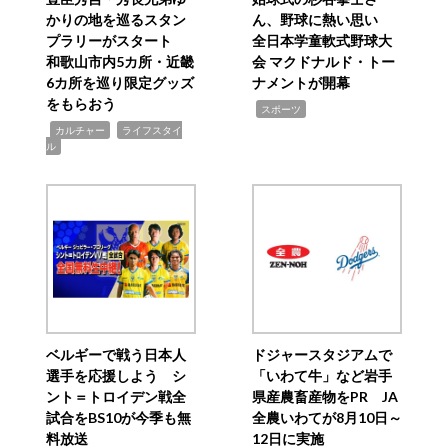
かりの地を巡るスタン
ん、野球に熱い思い
プラリーがスタート
全日本学童軟式野球大
和歌山市内5カ所・近畿
会 マクドナルド・トー
6カ所を巡り限定グッズ
ナメントが開幕
をもらおう
,
スポーツ
,
,
カルチャー
ライフスタイ
ル
ベルギーで戦う日本人
ドジャースタジアムで
選手を応援しよう シ
「いわて牛」など岩手
ント＝トロイデン戦全
県産農畜産物をPR JA
試合をBS10が今季も無
全農いわてが8月10日～
料放送
12日に実施