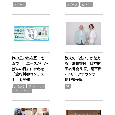
,
,
,
スポーツ
スポーツ
ビジネス
旅の思い出を五・七・
故人の「想い」かなえ
五で！ エースが「か
る 遺贈寄付 日本財
ばんの日」に合わせ
団名誉会長 笹川陽平氏
「旅行川柳コンテス
×フリーアナウンサー
ト」を開催
長野智子氏
,
,
,
おでかけ
ファッション
PR
ライフスタイル