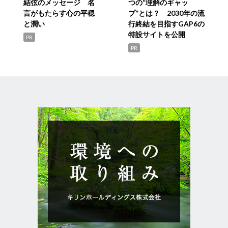
結弦のメッセージ 名
つの“理解のギャッ
言がもたらす心の平穏
プ”とは？ 2030年の流
と潤い
行終結を目指すGAP6の
特設サイトを公開
PR
PR