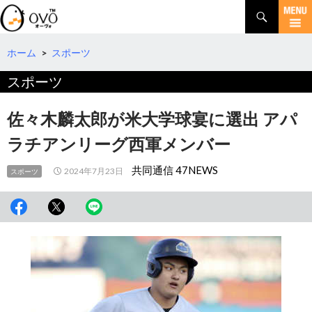
検
索
コ
ン
テ
ホーム
>
スポーツ
ン
スポーツ
ツ
へ
移
佐々木麟太郎が米大学球宴に選出 アパ
動
ラチアンリーグ西軍メンバー
共同通信 47NEWS
2024年7月23日
スポーツ