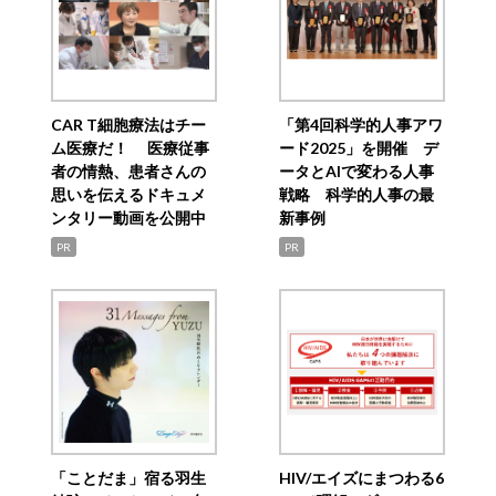
CAR T細胞療法はチー
「第4回科学的人事アワ
ム医療だ！ 医療従事
ード2025」を開催 デ
者の情熱、患者さんの
ータとAIで変わる人事
思いを伝えるドキュメ
戦略 科学的人事の最
ンタリー動画を公開中
新事例
PR
PR
「ことだま」宿る羽生
HIV/エイズにまつわる6