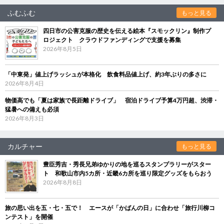
ふむふむ
もっと見る
四日市の公害克服の歴史を伝える絵本『スモックリン』制作プ
ロジェクト クラウドファンディングで支援を募集
2026年8月5日
「中東発」値上げラッシュが本格化 飲食料品値上げ、約3年ぶりの多さに
2026年8月4日
物価高でも「夏は家族で長距離ドライブ」 宿泊ドライブ予算4万円超、渋滞・
猛暑への備えも必須
2026年8月3日
カルチャー
もっと見る
豊臣秀吉・秀長兄弟ゆかりの地を巡るスタンプラリーがスター
ト 和歌山市内5カ所・近畿6カ所を巡り限定グッズをもらおう
2026年8月8日
旅の思い出を五・七・五で！ エースが「かばんの日」に合わせ「旅行川柳コ
ンテスト」を開催