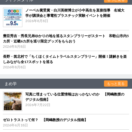
ノーベル賞受賞・白川英樹博士が小中高生を直接指導 名城大
学が講演会と導電性プラスチック実験イベントを開催
2026年8月8日
豊臣秀吉・秀長兄弟ゆかりの地を巡るスタンプラリーがスタート 和歌山市内5
カ所・近畿6カ所を巡り限定グッズをもらおう
2026年8月8日
長野・筑北村で「ちくほくタイムトラベルスタンプラリー」開催！謎解きを楽
しみながら全17スポットを巡る
2026年8月8日
まめ学
もっと見る
写真に埋まっている位置情報はおっかないのか 【岡嶋教授の
デジタル指南】
2026年7月22日
ゼロトラストって何？ 【岡嶋教授のデジタル指南】
2026年6月18日