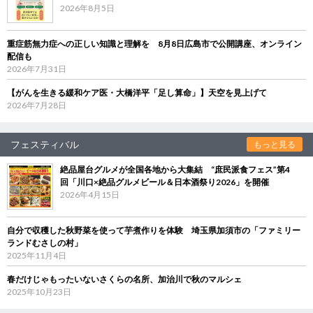
2026年8月5日
重症筋無力症への正しい知識と理解を 8月8日広島市で公開講座、オンライン
配信も
2026年7月31日
【がんを生きる緩和ケア医・大橋洋平「足し算命」】天空を見上げて
2026年7月28日
フェスティバル
もっと見る
絶品屋台グルメが全国各地から大集結 “庶民派食フェス”第4
回「川口×絶品グルメビール＆日本酒祭り2026」を開催
2026年4月15日
自分で収穫した秋野菜を使って芋煮作りを体験 埼玉県加須市の「ファミリー
ランドむさしの村」
2025年11月4日
春だけじゃもったいないさくらの名所、加治川で秋のマルシェ
2025年10月23日