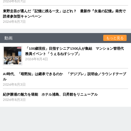
2026年8月7日
東野圭吾が選んだ「記憶に残る一文」はどれ？ 最新作『永遠の記憶』発売で
読者参加型キャンペーン
2026年8月7日
動画
もっと見る
「100歳現役」目指すシニア1500人が集結 マンション管理代
務員イベント「うぇるねすシップ」
2026年8月4日
AI時代、「暗黙知」は継承できるのか 「デジブレ」説明会／ラウンドテーブ
ル
2026年8月3日
紀伊勝浦の魅力を堪能 ホテル浦島、日昇館をリニューアル
2026年8月3日