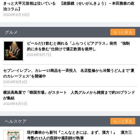
きっと大平元首相は泣いている 【政眼鏡（せいがんきょう）－本田雅俊の政
治コラム】
2026年6月10日
グルメ
もっと見る
ビールだけ飲むと倒れる「ふらつくビアグラス」発売 “強制
的に水を飲む”仕掛けで適正飲酒を後押し
2026年8月7日
セブン‐イレブン、カレー15商品を一斉投入 名店監修から冷製うどんまで“夏
のカレーフェス”を開催中
2026年8月6日
横浜高島屋で「韓国市場」がスタート 人気グルメから雑貨まで約30ブランド
が集結
2026年8月5日
ヘルスケア
もっと見る
現代書林から新刊『こんなときには、まず、漢方！』 漢方三
考塾の15人の医師や薬剤師が執筆