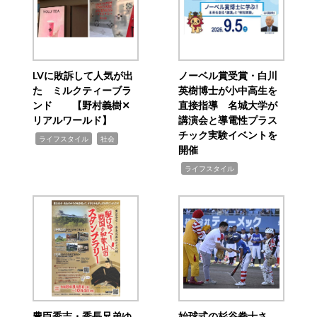
LVに敗訴して人気が出
ノーベル賞受賞・白川
た ミルクティーブラ
英樹博士が小中高生を
ンド 【野村義樹✕
直接指導 名城大学が
リアルワールド】
講演会と導電性プラス
チック実験イベントを
,
,
ライフスタイル
社会
開催
,
ライフスタイル
豊臣秀吉・秀長兄弟ゆ
始球式の杉谷拳士さ