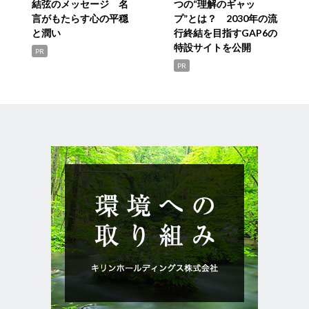
結弦のメッセージ 名
つの“理解のギャッ
言がもたらす心の平穏
プ”とは？ 2030年の流
と潤い
行終結を目指すGAP6の
特設サイトを公開
PR
PR