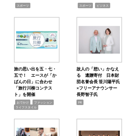
,
,
,
スポーツ
スポーツ
ビジネス
旅の思い出を五・七・
故人の「想い」かなえ
五で！ エースが「か
る 遺贈寄付 日本財
ばんの日」に合わせ
団名誉会長 笹川陽平氏
「旅行川柳コンテス
×フリーアナウンサー
ト」を開催
長野智子氏
,
,
,
おでかけ
ファッション
PR
ライフスタイル