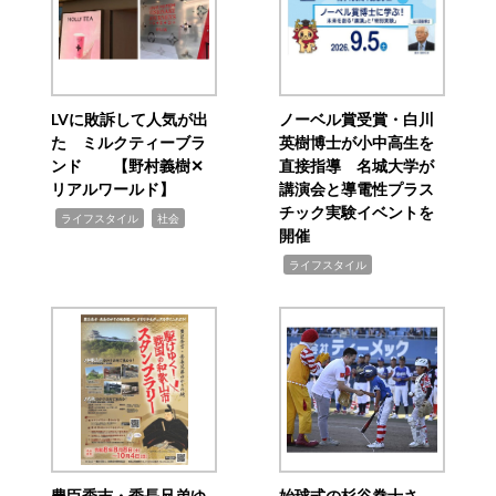
LVに敗訴して人気が出
ノーベル賞受賞・白川
た ミルクティーブラ
英樹博士が小中高生を
ンド 【野村義樹✕
直接指導 名城大学が
リアルワールド】
講演会と導電性プラス
チック実験イベントを
,
,
ライフスタイル
社会
開催
,
ライフスタイル
豊臣秀吉・秀長兄弟ゆ
始球式の杉谷拳士さ