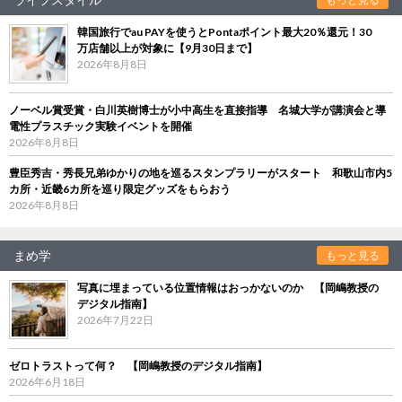
韓国旅行でau PAYを使うとPontaポイント最大20％還元！30
万店舗以上が対象に【9月30日まで】
2026年8月8日
ノーベル賞受賞・白川英樹博士が小中高生を直接指導 名城大学が講演会と導
電性プラスチック実験イベントを開催
2026年8月8日
豊臣秀吉・秀長兄弟ゆかりの地を巡るスタンプラリーがスタート 和歌山市内5
カ所・近畿6カ所を巡り限定グッズをもらおう
2026年8月8日
まめ学
もっと見る
写真に埋まっている位置情報はおっかないのか 【岡嶋教授の
デジタル指南】
2026年7月22日
ゼロトラストって何？ 【岡嶋教授のデジタル指南】
2026年6月18日