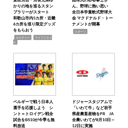
かりの地を巡るスタン
ん、野球に熱い思い
プラリーがスタート
全日本学童軟式野球大
和歌山市内5カ所・近畿
会 マクドナルド・トー
6カ所を巡り限定グッズ
ナメントが開幕
をもらおう
,
スポーツ
,
,
カルチャー
ライフスタイ
ル
ベルギーで戦う日本人
ドジャースタジアムで
選手を応援しよう シ
「いわて牛」など岩手
ント＝トロイデン戦全
県産農畜産物をPR JA
試合をBS10が今季も無
全農いわてが8月10日～
料放送
12日に実施