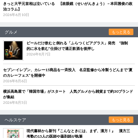
きっと大平元首相は泣いている 【政眼鏡（せいがんきょう）－本田雅俊の政
治コラム】
2026年6月10日
グルメ
もっと見る
ビールだけ飲むと倒れる「ふらつくビアグラス」発売 “強制
的に水を飲む”仕掛けで適正飲酒を後押し
2026年8月7日
セブン‐イレブン、カレー15商品を一斉投入 名店監修から冷製うどんまで“夏
のカレーフェス”を開催中
2026年8月6日
横浜高島屋で「韓国市場」がスタート 人気グルメから雑貨まで約30ブランド
が集結
2026年8月5日
ヘルスケア
もっと見る
現代書林から新刊『こんなときには、まず、漢方！』 漢方三
考塾の15人の医師や薬剤師が執筆