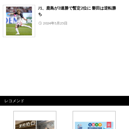
J1、鹿島が3連勝で暫定2位に 磐田は逆転勝
ち
2024年5月25日
レコメンド