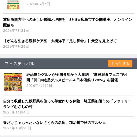
2026年8月5日
重症筋無力症への正しい知識と理解を 8月8日広島市で公開講座、オンライン
配信も
2026年7月31日
【がんを生きる緩和ケア医・大橋洋平「足し算命」】天空を見上げて
2026年7月28日
フェスティバル
もっと見る
絶品屋台グルメが全国各地から大集結 “庶民派食フェス”第4
回「川口×絶品グルメビール＆日本酒祭り2026」を開催
2026年4月15日
自分で収穫した秋野菜を使って芋煮作りを体験 埼玉県加須市の「ファミリー
ランドむさしの村」
2025年11月4日
春だけじゃもったいないさくらの名所、加治川で秋のマルシェ
2025年10月23日