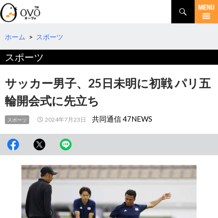
検
索
コ
ン
テ
ホーム
>
スポーツ
ン
スポーツ
ツ
へ
移
サッカー男子、25日未明に初戦 パリ五
動
輪開会式に先立ち
共同通信 47NEWS
2024年7月23日
スポーツ