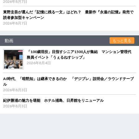
2026年8月7日
東野圭吾が選んだ「記憶に残る一文」はどれ？ 最新作『永遠の記憶』発売で
読者参加型キャンペーン
2026年8月7日
動画
もっと見る
「100歳現役」目指すシニア1500人が集結 マンション管理代
務員イベント「うぇるねすシップ」
2026年8月4日
AI時代、「暗黙知」は継承できるのか 「デジブレ」説明会／ラウンドテーブ
ル
2026年8月3日
紀伊勝浦の魅力を堪能 ホテル浦島、日昇館をリニューアル
2026年8月3日