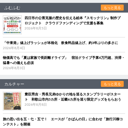
ふむふむ
もっと見る
四日市の公害克服の歴史を伝える絵本『スモックリン』制作プ
ロジェクト クラウドファンディングで支援を募集
2026年8月5日
「中東発」値上げラッシュが本格化 飲食料品値上げ、約3年ぶりの多さに
2026年8月4日
物価高でも「夏は家族で長距離ドライブ」 宿泊ドライブ予算4万円超、渋滞・
猛暑への備えも必須
2026年8月3日
カルチャー
もっと見る
豊臣秀吉・秀長兄弟ゆかりの地を巡るスタンプラリーがスター
ト 和歌山市内5カ所・近畿6カ所を巡り限定グッズをもらおう
2026年8月8日
旅の思い出を五・七・五で！ エースが「かばんの日」に合わせ「旅行川柳コ
ンテスト」を開催