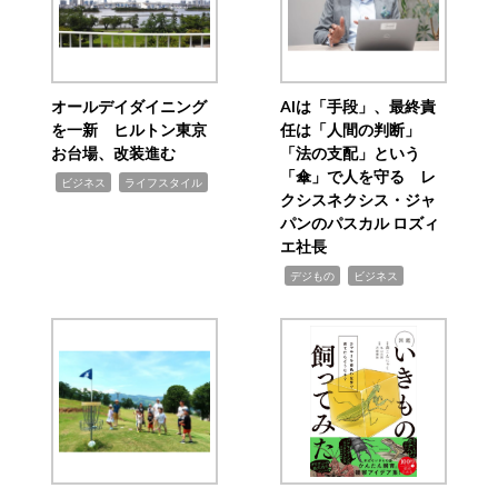
オールデイダイニング
AIは「手段」、最終責
を一新 ヒルトン東京
任は「人間の判断」
お台場、改装進む
「法の支配」という
「傘」で人を守る レ
,
,
ビジネス
ライフスタイル
クシスネクシス・ジャ
パンのパスカル ロズィ
エ社長
,
,
デジもの
ビジネス