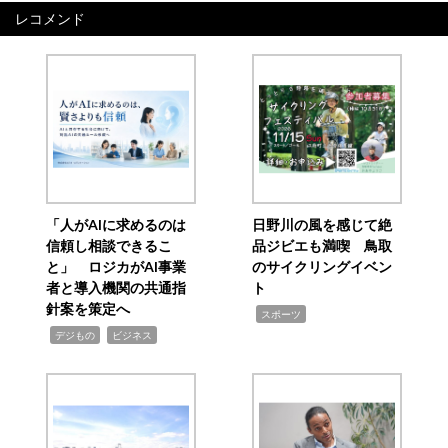
レコメンド
「人がAIに求めるのは
日野川の風を感じて絶
信頼し相談できるこ
品ジビエも満喫 鳥取
と」 ロジカがAI事業
のサイクリングイベン
者と導入機関の共通指
ト
針案を策定へ
,
スポーツ
,
,
デジもの
ビジネス