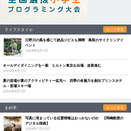
ライフスタイル
もっと見る
日野川の風を感じて絶品ジビエも満喫 鳥取のサイクリングイ
ベント
2026年8月7日
オールデイダイニングを一新 ヒルトン東京お台場、改装進む
2026年8月7日
夏の苗場が夏のアクティビティー拡充へ 四季の各魅力を創出プリンスホテ
ル・苗場スキー場
2026年8月7日
まめ学
もっと見る
写真に埋まっている位置情報はおっかないのか 【岡嶋教授の
デジタル指南】
2026年7月22日