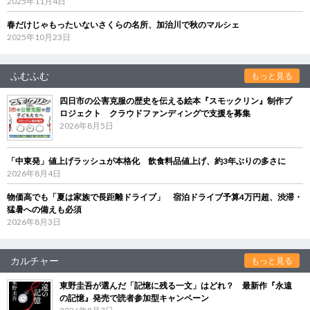
2025年11月4日
春だけじゃもったいないさくらの名所、加治川で秋のマルシェ
2025年10月23日
ふむふむ
もっと見る
四日市の公害克服の歴史を伝える絵本『スモックリン』制作プ
ロジェクト クラウドファンディングで支援を募集
2026年8月5日
「中東発」値上げラッシュが本格化 飲食料品値上げ、約3年ぶりの多さに
2026年8月4日
物価高でも「夏は家族で長距離ドライブ」 宿泊ドライブ予算4万円超、渋滞・
猛暑への備えも必須
2026年8月3日
カルチャー
もっと見る
東野圭吾が選んだ「記憶に残る一文」はどれ？ 最新作『永遠
の記憶』発売で読者参加型キャンペーン