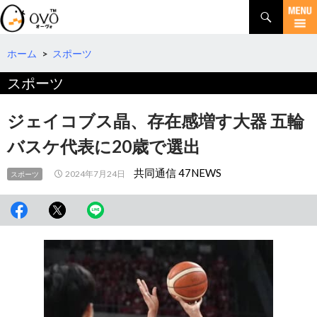
検
索
コ
ン
テ
ホーム
>
スポーツ
ン
スポーツ
ツ
へ
移
ジェイコブス晶、存在感増す大器 五輪
動
バスケ代表に20歳で選出
共同通信 47NEWS
2024年7月24日
スポーツ