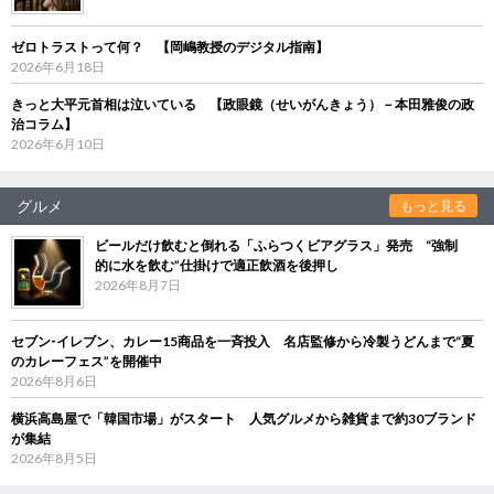
ゼロトラストって何？ 【岡嶋教授のデジタル指南】
2026年6月18日
きっと大平元首相は泣いている 【政眼鏡（せいがんきょう）－本田雅俊の政
治コラム】
2026年6月10日
グルメ
もっと見る
ビールだけ飲むと倒れる「ふらつくビアグラス」発売 “強制
的に水を飲む”仕掛けで適正飲酒を後押し
2026年8月7日
セブン‐イレブン、カレー15商品を一斉投入 名店監修から冷製うどんまで“夏
のカレーフェス”を開催中
2026年8月6日
横浜高島屋で「韓国市場」がスタート 人気グルメから雑貨まで約30ブランド
が集結
2026年8月5日