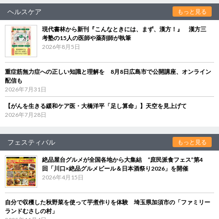
ヘルスケア
もっと見る
現代書林から新刊『こんなときには、まず、漢方！』 漢方三
考塾の15人の医師や薬剤師が執筆
2026年8月5日
重症筋無力症への正しい知識と理解を 8月8日広島市で公開講座、オンライン
配信も
2026年7月31日
【がんを生きる緩和ケア医・大橋洋平「足し算命」】天空を見上げて
2026年7月28日
フェスティバル
もっと見る
絶品屋台グルメが全国各地から大集結 “庶民派食フェス”第4
回「川口×絶品グルメビール＆日本酒祭り2026」を開催
2026年4月15日
自分で収穫した秋野菜を使って芋煮作りを体験 埼玉県加須市の「ファミリー
ランドむさしの村」