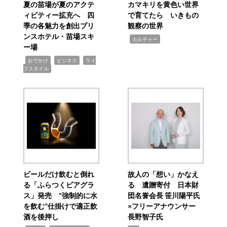
夏の苗場が夏のアクテ
カマキリを黄色い世界
ィビティー拡充へ 四
で育てたら いきもの
季の各魅力を創出プリ
観察の世界
ンスホテル・苗場スキ
,
カルチャー
ー場
,
,
,
おでかけ
ビジネス
ライ
フスタイル
ビールだけ飲むと倒れ
故人の「想い」かなえ
る「ふらつくビアグラ
る 遺贈寄付 日本財
ス」発売 “強制的に水
団名誉会長 笹川陽平氏
を飲む”仕掛けで適正飲
×フリーアナウンサー
酒を後押し
長野智子氏