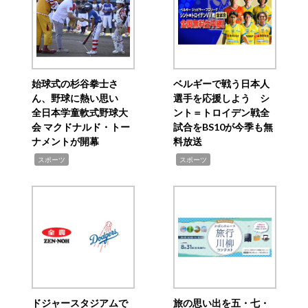
始球式の杉谷拳士さ
ベルギーで戦う日本人
ん、野球に熱い思い
選手を応援しよう シ
全日本学童軟式野球大
ント＝トロイデン戦全
会 マクドナルド・トー
試合をBS10が今季も無
ナメントが開幕
料放送
,
,
スポーツ
スポーツ
ドジャースタジアムで
旅の思い出を五・七・