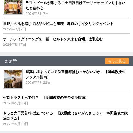
ラフトビールが集まる！土日祝日はアーリーオープンも｜さい
たま新都心
2026年8月7日
日野川の風を感じて絶品ジビエも満喫 鳥取のサイクリングイベント
2026年8月7日
オールデイダイニングを一新 ヒルトン東京お台場、改装進む
2026年8月7日
まめ学
もっと見る
写真に埋まっている位置情報はおっかないのか 【岡嶋教授の
デジタル指南】
2026年7月22日
ゼロトラストって何？ 【岡嶋教授のデジタル指南】
2026年6月18日
きっと大平元首相は泣いている 【政眼鏡（せいがんきょう）－本田雅俊の政
治コラム】
2026年6月10日