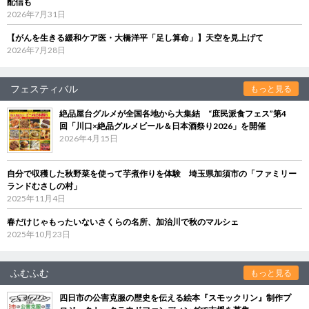
配信も
2026年7月31日
【がんを生きる緩和ケア医・大橋洋平「足し算命」】天空を見上げて
2026年7月28日
フェスティバル
もっと見る
絶品屋台グルメが全国各地から大集結 “庶民派食フェス”第4
回「川口×絶品グルメビール＆日本酒祭り2026」を開催
2026年4月15日
自分で収穫した秋野菜を使って芋煮作りを体験 埼玉県加須市の「ファミリー
ランドむさしの村」
2025年11月4日
春だけじゃもったいないさくらの名所、加治川で秋のマルシェ
2025年10月23日
ふむふむ
もっと見る
四日市の公害克服の歴史を伝える絵本『スモックリン』制作プ