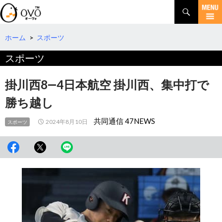
検
索
コ
ン
テ
ホーム
>
スポーツ
ン
スポーツ
ツ
へ
移
掛川西8―4日本航空 掛川西、集中打で
動
勝ち越し
共同通信 47NEWS
2024年8月10日
スポーツ