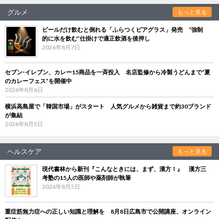
グルメ
もっと見る
ビールだけ飲むと倒れる「ふらつくビアグラス」発売 “強制
的に水を飲む”仕掛けで適正飲酒を後押し
2026年8月7日
セブン‐イレブン、カレー15商品を一斉投入 名店監修から冷製うどんまで“夏
のカレーフェス”を開催中
2026年8月6日
横浜高島屋で「韓国市場」がスタート 人気グルメから雑貨まで約30ブランド
が集結
2026年8月5日
ヘルスケア
もっと見る
現代書林から新刊『こんなときには、まず、漢方！』 漢方三
考塾の15人の医師や薬剤師が執筆
2026年8月5日
重症筋無力症への正しい知識と理解を 8月8日広島市で公開講座、オンライン