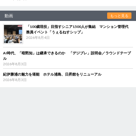
動画
もっと見る
「100歳現役」目指すシニア1500人が集結 マンション管理代
務員イベント「うぇるねすシップ」
2026年8月4日
AI時代、「暗黙知」は継承できるのか 「デジブレ」説明会／ラウンドテーブ
ル
2026年8月3日
紀伊勝浦の魅力を堪能 ホテル浦島、日昇館をリニューアル
2026年8月3日