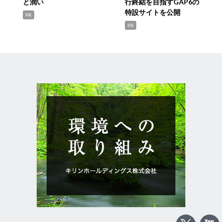
と潤い
行終結を目指すGAP6の
特設サイトを公開
PR
PR