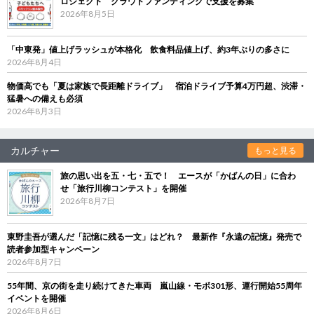
ロジェクト クラウドファンディングで支援を募集
2026年8月5日
「中東発」値上げラッシュが本格化 飲食料品値上げ、約3年ぶりの多さに
2026年8月4日
物価高でも「夏は家族で長距離ドライブ」 宿泊ドライブ予算4万円超、渋滞・
猛暑への備えも必須
2026年8月3日
カルチャー
もっと見る
旅の思い出を五・七・五で！ エースが「かばんの日」に合わ
せ「旅行川柳コンテスト」を開催
2026年8月7日
東野圭吾が選んだ「記憶に残る一文」はどれ？ 最新作『永遠の記憶』発売で
読者参加型キャンペーン
2026年8月7日
55年間、京の街を走り続けてきた車両 嵐山線・モボ301形、運行開始55周年
イベントを開催
2026年8月6日