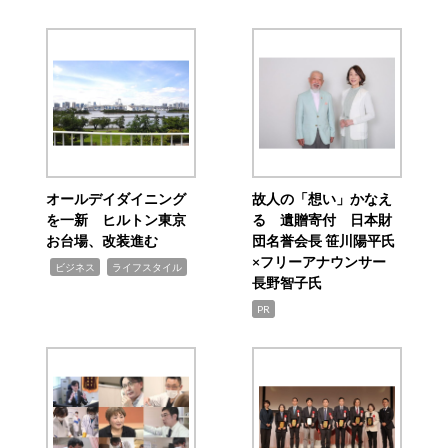
オールデイダイニング
故人の「想い」かなえ
を一新 ヒルトン東京
る 遺贈寄付 日本財
お台場、改装進む
団名誉会長 笹川陽平氏
×フリーアナウンサー
,
,
ビジネス
ライフスタイル
長野智子氏
PR