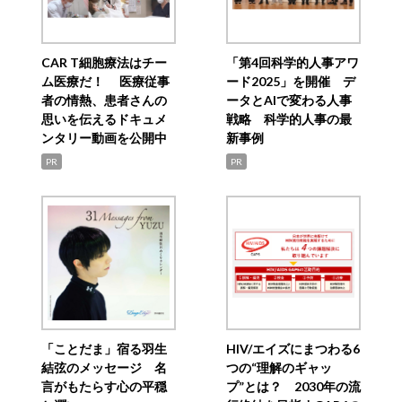
CAR T細胞療法はチー
「第4回科学的人事アワ
ム医療だ！ 医療従事
ード2025」を開催 デ
者の情熱、患者さんの
ータとAIで変わる人事
思いを伝えるドキュメ
戦略 科学的人事の最
ンタリー動画を公開中
新事例
PR
PR
「ことだま」宿る羽生
HIV/エイズにまつわる6
結弦のメッセージ 名
つの“理解のギャッ
言がもたらす心の平穏
プ”とは？ 2030年の流