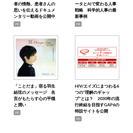
者の情熱、患者さんの
ータとAIで変わる人事
思いを伝えるドキュメ
戦略 科学的人事の最
ンタリー動画を公開中
新事例
PR
PR
「ことだま」宿る羽生
HIV/エイズにまつわる6
結弦のメッセージ 名
つの“理解のギャッ
言がもたらす心の平穏
プ”とは？ 2030年の流
と潤い
行終結を目指すGAP6の
特設サイトを公開
PR
PR