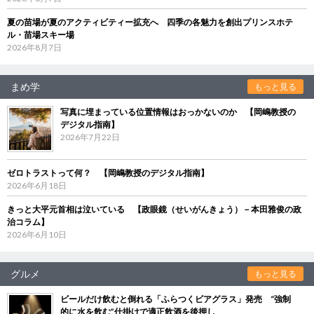
夏の苗場が夏のアクティビティー拡充へ 四季の各魅力を創出プリンスホテ
ル・苗場スキー場
2026年8月7日
まめ学
もっと見る
写真に埋まっている位置情報はおっかないのか 【岡嶋教授の
デジタル指南】
2026年7月22日
ゼロトラストって何？ 【岡嶋教授のデジタル指南】
2026年6月18日
きっと大平元首相は泣いている 【政眼鏡（せいがんきょう）－本田雅俊の政
治コラム】
2026年6月10日
グルメ
もっと見る
ビールだけ飲むと倒れる「ふらつくビアグラス」発売 “強制
的に水を飲む”仕掛けで適正飲酒を後押し