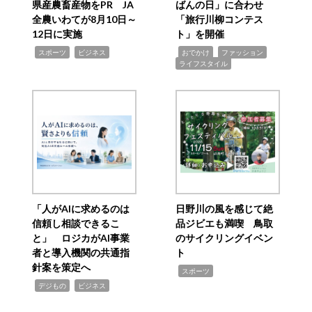
県産農畜産物をPR JA
ばんの日」に合わせ
全農いわてが8月10日～
「旅行川柳コンテス
12日に実施
ト」を開催
,
,
,
,
,
スポーツ
ビジネス
おでかけ
ファッション
ライフスタイル
「人がAIに求めるのは
日野川の風を感じて絶
信頼し相談できるこ
品ジビエも満喫 鳥取
と」 ロジカがAI事業
のサイクリングイベン
者と導入機関の共通指
ト
針案を策定へ
,
スポーツ
,
,
デジもの
ビジネス