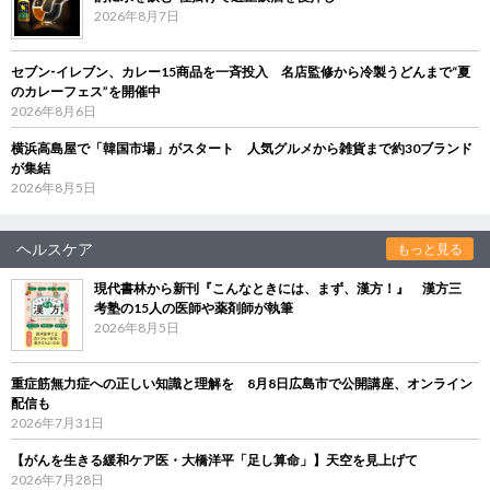
2026年8月7日
セブン‐イレブン、カレー15商品を一斉投入 名店監修から冷製うどんまで“夏
のカレーフェス”を開催中
2026年8月6日
横浜高島屋で「韓国市場」がスタート 人気グルメから雑貨まで約30ブランド
が集結
2026年8月5日
ヘルスケア
もっと見る
現代書林から新刊『こんなときには、まず、漢方！』 漢方三
考塾の15人の医師や薬剤師が執筆
2026年8月5日
重症筋無力症への正しい知識と理解を 8月8日広島市で公開講座、オンライン
配信も
2026年7月31日
【がんを生きる緩和ケア医・大橋洋平「足し算命」】天空を見上げて
2026年7月28日