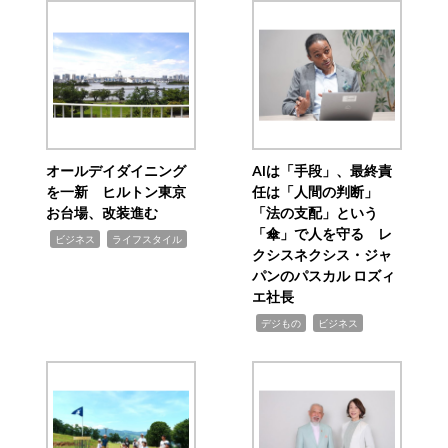
オールデイダイニング
AIは「手段」、最終責
を一新 ヒルトン東京
任は「人間の判断」
お台場、改装進む
「法の支配」という
「傘」で人を守る レ
,
,
ビジネス
ライフスタイル
クシスネクシス・ジャ
パンのパスカル ロズィ
エ社長
,
,
デジもの
ビジネス