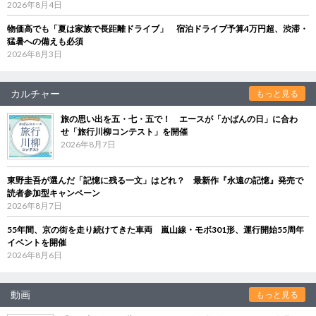
2026年8月4日
物価高でも「夏は家族で長距離ドライブ」 宿泊ドライブ予算4万円超、渋滞・
猛暑への備えも必須
2026年8月3日
カルチャー
もっと見る
旅の思い出を五・七・五で！ エースが「かばんの日」に合わ
せ「旅行川柳コンテスト」を開催
2026年8月7日
東野圭吾が選んだ「記憶に残る一文」はどれ？ 最新作『永遠の記憶』発売で
読者参加型キャンペーン
2026年8月7日
55年間、京の街を走り続けてきた車両 嵐山線・モボ301形、運行開始55周年
イベントを開催
2026年8月6日
動画
もっと見る