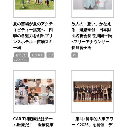
夏の苗場が夏のアクテ
故人の「想い」かなえ
ィビティー拡充へ 四
る 遺贈寄付 日本財
季の各魅力を創出プリ
団名誉会長 笹川陽平氏
ンスホテル・苗場スキ
×フリーアナウンサー
ー場
長野智子氏
,
,
,
おでかけ
ビジネス
ライ
PR
フスタイル
CAR T細胞療法はチー
「第4回科学的人事アワ
ム医療だ！ 医療従事
ード2025」を開催 デ