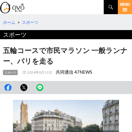
検
索
コ
ン
テ
ホーム
>
スポーツ
ン
スポーツ
ツ
へ
移
五輪コースで市民マラソン 一般ランナ
動
ー、パリを走る
共同通信 47NEWS
2024年8月11日
スポーツ