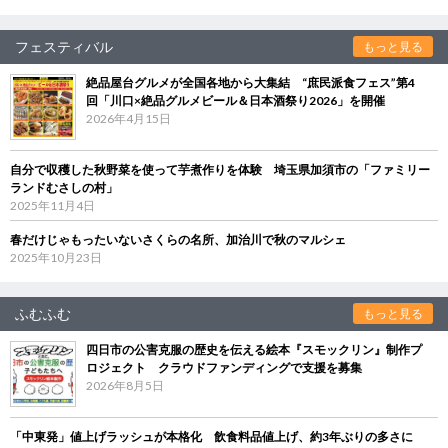
フェスティバル
もっと見る
絶品屋台グルメが全国各地から大集結 “庶民派食フェス”第4
回「川口×絶品グルメビール＆日本酒祭り2026」を開催
2026年4月15日
自分で収穫した秋野菜を使って芋煮作りを体験 埼玉県加須市の「ファミリー
ランドむさしの村」
2025年11月4日
春だけじゃもったいないさくらの名所、加治川で秋のマルシェ
2025年10月23日
ふむふむ
もっと見る
四日市の公害克服の歴史を伝える絵本『スモックリン』制作プ
ロジェクト クラウドファンディングで支援を募集
2026年8月5日
「中東発」値上げラッシュが本格化 飲食料品値上げ、約3年ぶりの多さに