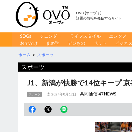
OVO [オーヴォ]
話題の情報を発信するサイト
コンテンツへ移動
検
SDGs
ジェンダー
ライフスタイル
エンタメ
索
おでかけ
まめ学
デジもの
ペット
ビジネ
ホーム
>
スポーツ
スポーツ
J1、新潟が快勝で14位キープ 京
共同通信 47NEWS
2024年8月12日
スポーツ