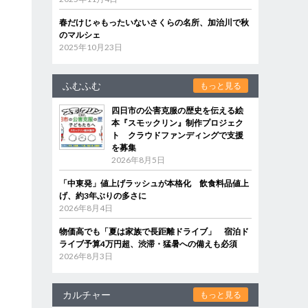
春だけじゃもったいないさくらの名所、加治川で秋
のマルシェ
2025年10月23日
ふむふむ
もっと見る
四日市の公害克服の歴史を伝える絵
本『スモックリン』制作プロジェク
ト クラウドファンディングで支援
を募集
2026年8月5日
「中東発」値上げラッシュが本格化 飲食料品値上
げ、約3年ぶりの多さに
2026年8月4日
物価高でも「夏は家族で長距離ドライブ」 宿泊ド
ライブ予算4万円超、渋滞・猛暑への備えも必須
2026年8月3日
カルチャー
もっと見る