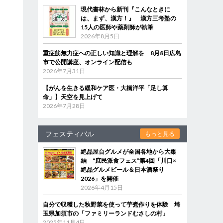
現代書林から新刊『こんなときに
は、まず、漢方！』 漢方三考塾の
15人の医師や薬剤師が執筆
2026年8月5日
重症筋無力症への正しい知識と理解を 8月8日広島
市で公開講座、オンライン配信も
2026年7月31日
【がんを生きる緩和ケア医・大橋洋平「足し算
命」】天空を見上げて
2026年7月28日
フェスティバル
もっと見る
絶品屋台グルメが全国各地から大集
結 “庶民派食フェス”第4回「川口×
絶品グルメビール＆日本酒祭り
2026」を開催
2026年4月15日
自分で収穫した秋野菜を使って芋煮作りを体験 埼
玉県加須市の「ファミリーランドむさしの村」
2025年11月4日