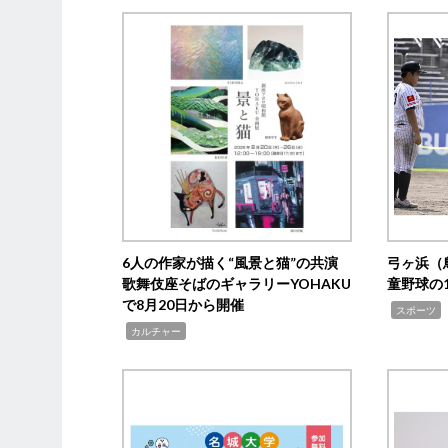
6人の作家が描く“風景と猫”の共演
弓ヶ浜（
歌舞伎座そばのギャラリーYOHAKU
童野球の
で8月20日から開催
,
スポーツ
,
カルチャー