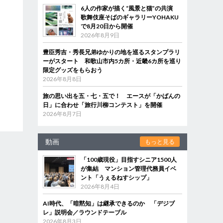
6人の作家が描く“風景と猫”の共演
歌舞伎座そばのギャラリーYOHAKU
で8月20日から開催
2026年8月9日
豊臣秀吉・秀長兄弟ゆかりの地を巡るスタンプラリ
ーがスタート 和歌山市内5カ所・近畿6カ所を巡り
限定グッズをもらおう
2026年8月8日
旅の思い出を五・七・五で！ エースが「かばんの
日」に合わせ「旅行川柳コンテスト」を開催
2026年8月7日
動画
もっと見る
「100歳現役」目指すシニア1500人
が集結 マンション管理代務員イベ
ント「うぇるねすシップ」
2026年8月4日
AI時代、「暗黙知」は継承できるのか 「デジブ
レ」説明会／ラウンドテーブル
2026年8月3日