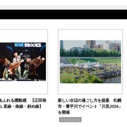
あふれる躍動感 【正田裕
新しい水辺の過ごし方を提案 札幌
ム 直線・曲線・斜め線】
市・豊平川でイベント「川見2026」
を開催
,
ライフスタイル