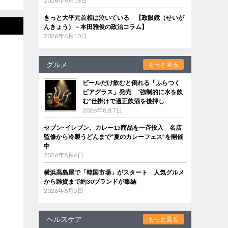
2026年6月18日
きっと大平元首相は泣いている 【政眼鏡（せいが
んきょう）－本田雅俊の政治コラム】
2026年6月10日
グルメ
もっと見る
ビールだけ飲むと倒れる「ふらつく
ビアグラス」発売 “強制的に水を飲
む”仕掛けで適正飲酒を後押し
2026年8月7日
セブン‐イレブン、カレー15商品を一斉投入 名店
監修から冷製うどんまで“夏のカレーフェス”を開催
中
2026年8月6日
横浜高島屋で「韓国市場」がスタート 人気グルメ
から雑貨まで約30ブランドが集結
2026年8月5日
ヘルスケア
もっと見る