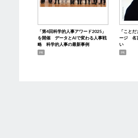
「第4回科学的人事アワード2025」
「ことだ
を開催 データとAIで変わる人事戦
ージ 名
略 科学的人事の最新事例
い
PR
PR