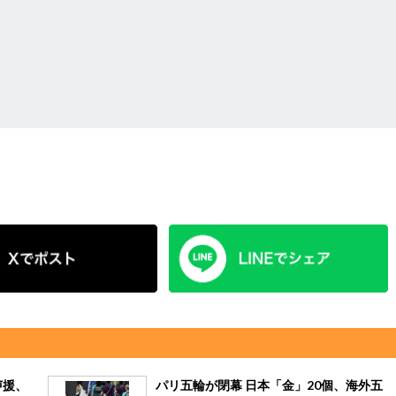
声援、
パリ五輪が閉幕 日本「金」20個、海外五