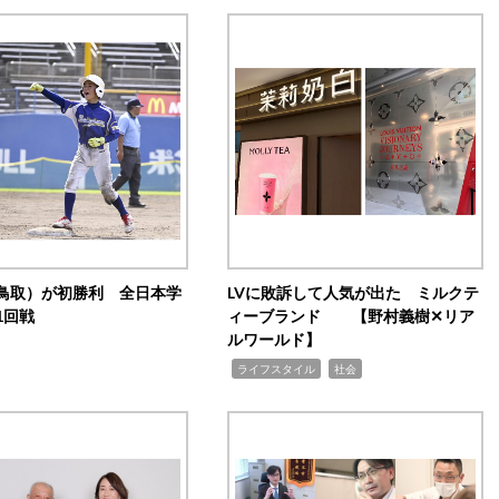
鳥取）が初勝利 全日本学
LVに敗訴して人気が出た ミルクテ
1回戦
ィーブランド 【野村義樹✕リア
ルワールド】
,
,
ライフスタイル
社会