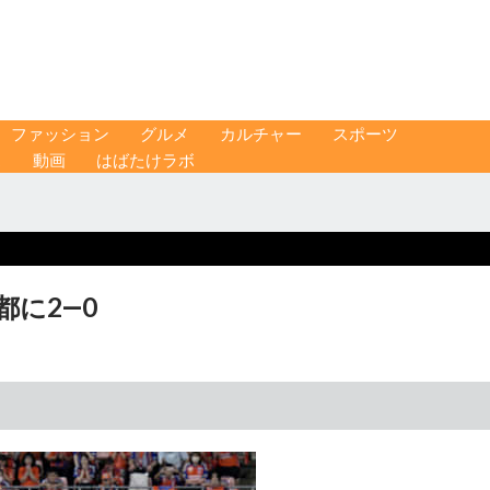
ファッション
グルメ
カルチャー
スポーツ
ス
動画
はばたけラボ
都に2―0