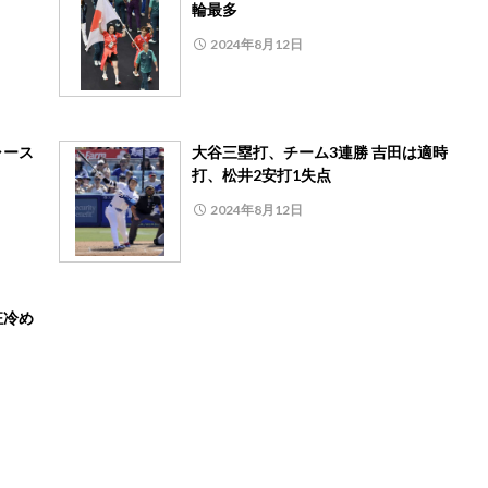
輪最多
2024年8月12日
ャース
大谷三塁打、チーム3連勝 吉田は適時
打、松井2安打1失点
2024年8月12日
狂冷め