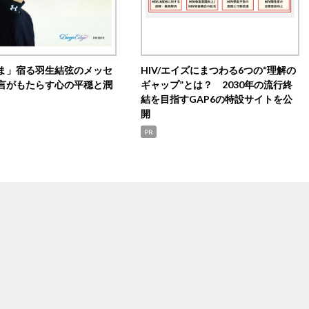
ま」宿る羽生結弦のメッセ
HIV/エイズにまつわる6つの“理解の
言がもたらす心の平穏と潤
ギャップ”とは？ 2030年の流行終
結を目指すGAP6の特設サイトを公
開
PR