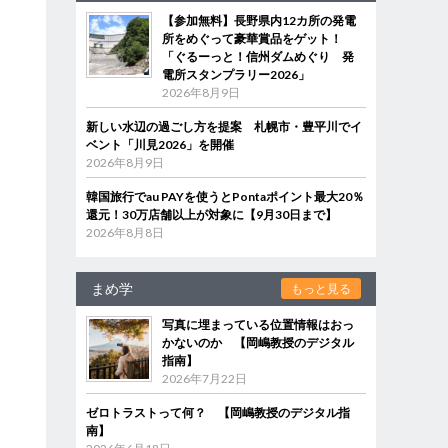
【参加無料】長野県内12カ所の発電
所をめぐって豪華賞品をゲット！
「ぐるーっと！信州ダムめぐり 発
電所スタンプラリー2026」
2026年8月9日
新しい水辺の過ごし方を提案 札幌市・豊平川でイ
ベント「川見2026」を開催
2026年8月9日
韓国旅行でau PAYを使うとPontaポイント最大20％
還元！30万店舗以上が対象に【9月30日まで】
2026年8月8日
まめ学
もっと見る
写真に埋まっている位置情報はおっ
かないのか 【岡嶋教授のデジタル
指南】
2026年7月22日
ゼロトラストって何？ 【岡嶋教授のデジタル指
南】