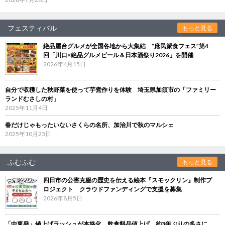
フェスティバル
もっと見る
絶品屋台グルメが全国各地から大集結 “庶民派食フェス”第4
回「川口×絶品グルメビール＆日本酒祭り2026」を開催
2026年4月15日
自分で収穫した秋野菜を使って芋煮作りを体験 埼玉県加須市の「ファミリー
ランドむさしの村」
2025年11月4日
春だけじゃもったいないさくらの名所、加治川で秋のマルシェ
2025年10月23日
ふむふむ
もっと見る
四日市の公害克服の歴史を伝える絵本『スモックリン』制作プ
ロジェクト クラウドファンディングで支援を募集
2026年8月5日
「中東発」値上げラッシュが本格化 飲食料品値上げ、約3年ぶりの多さに