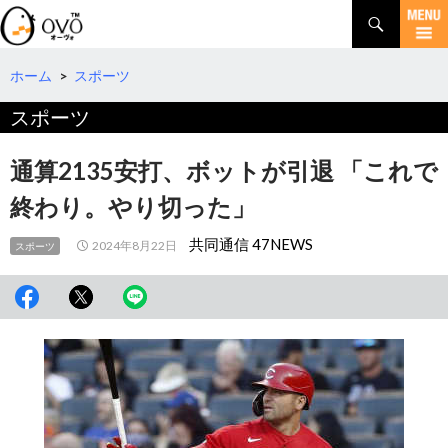
検
索
コ
ン
テ
ホーム
>
スポーツ
ン
スポーツ
ツ
へ
移
通算2135安打、ボットが引退 「これで
動
終わり。やり切った」
共同通信 47NEWS
2024年8月22日
スポーツ