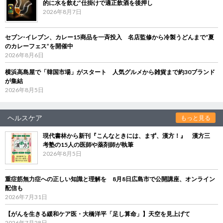
的に水を飲む”仕掛けで適正飲酒を後押し
2026年8月7日
セブン‐イレブン、カレー15商品を一斉投入 名店監修から冷製うどんまで“夏
のカレーフェス”を開催中
2026年8月6日
横浜高島屋で「韓国市場」がスタート 人気グルメから雑貨まで約30ブランド
が集結
2026年8月5日
ヘルスケア
もっと見る
現代書林から新刊『こんなときには、まず、漢方！』 漢方三
考塾の15人の医師や薬剤師が執筆
2026年8月5日
重症筋無力症への正しい知識と理解を 8月8日広島市で公開講座、オンライン
配信も
2026年7月31日
【がんを生きる緩和ケア医・大橋洋平「足し算命」】天空を見上げて
2026年7月28日