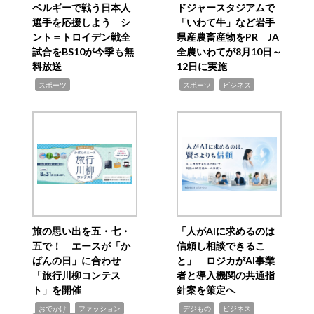
ベルギーで戦う日本人
ドジャースタジアムで
選手を応援しよう シ
「いわて牛」など岩手
ント＝トロイデン戦全
県産農畜産物をPR JA
試合をBS10が今季も無
全農いわてが8月10日～
料放送
12日に実施
,
,
,
スポーツ
スポーツ
ビジネス
旅の思い出を五・七・
「人がAIに求めるのは
五で！ エースが「か
信頼し相談できるこ
ばんの日」に合わせ
と」 ロジカがAI事業
「旅行川柳コンテス
者と導入機関の共通指
ト」を開催
針案を策定へ
,
,
,
,
,
おでかけ
ファッション
デジもの
ビジネス