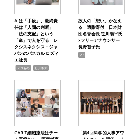
AIは「手段」、最終責
故人の「想い」かなえ
任は「人間の判断」
る 遺贈寄付 日本財
「法の支配」という
団名誉会長 笹川陽平氏
「傘」で人を守る レ
×フリーアナウンサー
クシスネクシス・ジャ
長野智子氏
パンのパスカル ロズィ
PR
エ社長
,
,
デジもの
ビジネス
CAR T細胞療法はチー
「第4回科学的人事アワ