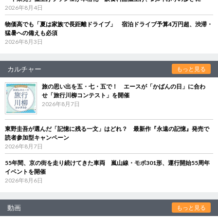
2026年8月4日
物価高でも「夏は家族で長距離ドライブ」 宿泊ドライブ予算4万円超、渋滞・
猛暑への備えも必須
2026年8月3日
カルチャー
もっと見る
旅の思い出を五・七・五で！ エースが「かばんの日」に合わ
せ「旅行川柳コンテスト」を開催
2026年8月7日
東野圭吾が選んだ「記憶に残る一文」はどれ？ 最新作『永遠の記憶』発売で
読者参加型キャンペーン
2026年8月7日
55年間、京の街を走り続けてきた車両 嵐山線・モボ301形、運行開始55周年
イベントを開催
2026年8月6日
動画
もっと見る