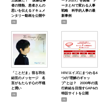
ム医療だ！ 医療従事
ード2025」を開催 デ
者の情熱、患者さんの
ータとAIで変わる人事
思いを伝えるドキュメ
戦略 科学的人事の最
ンタリー動画を公開中
新事例
PR
PR
「ことだま」宿る羽生
HIV/エイズにまつわる6
結弦のメッセージ 名
つの“理解のギャッ
言がもたらす心の平穏
プ”とは？ 2030年の流
と潤い
行終結を目指すGAP6の
特設サイトを公開
PR
PR