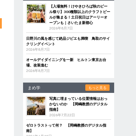
【入場無料！けやきひろば秋のビー
ル祭り】300種類以上のクラフトビー
ルが集まる！土日祝日はアーリーオ
ープンも｜さいたま新都心
2026年8月7日
日野川の風を感じて絶品ジビエも満喫 鳥取のサイ
クリングイベント
2026年8月7日
オールデイダイニングを一新 ヒルトン東京お台
場、改装進む
2026年8月7日
まめ学
もっと見る
写真に埋まっている位置情報はおっ
かないのか 【岡嶋教授のデジタル
指南】
2026年7月22日
ゼロトラストって何？ 【岡嶋教授のデジタル指
南】