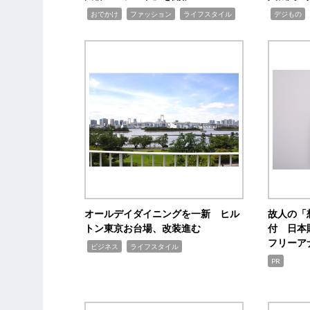
,
,
,
,
,
おでかけ
ファッション
ライフスタイル
デジもの
オールデイダイニングを一新 ヒル
故人の「
トン東京お台場、改装進む
付 日本
フリーア
,
,
ビジネス
ライフスタイル
PR