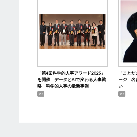
「第4回科学的人事アワード2025」
「ことだ
を開催 データとAIで変わる人事戦
ージ 名
略 科学的人事の最新事例
い
PR
PR