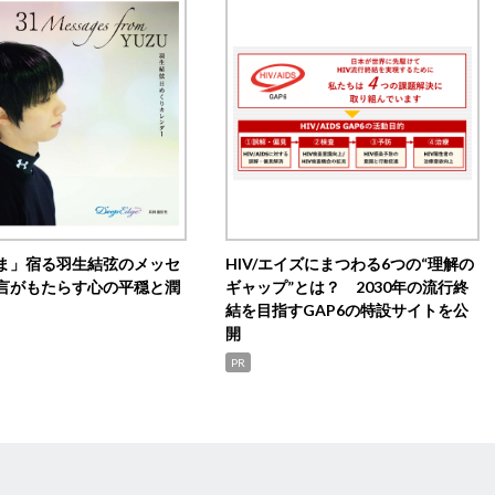
ま」宿る羽生結弦のメッセ
HIV/エイズにまつわる6つの“理解の
言がもたらす心の平穏と潤
ギャップ”とは？ 2030年の流行終
結を目指すGAP6の特設サイトを公
開
PR