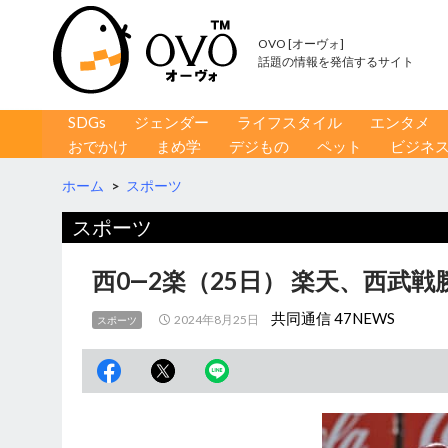
OVO [オーヴォ]
話題の情報を発信するサイト
コンテンツへ移動
検
SDGs
ジェンダー
ライフスタイル
エンタメ
索
おでかけ
まめ学
デジもの
ペット
ビジネ
ホーム
>
スポーツ
スポーツ
西0―2楽（25日） 楽天、西武
共同通信 47NEWS
2024年8月25日
スポーツ