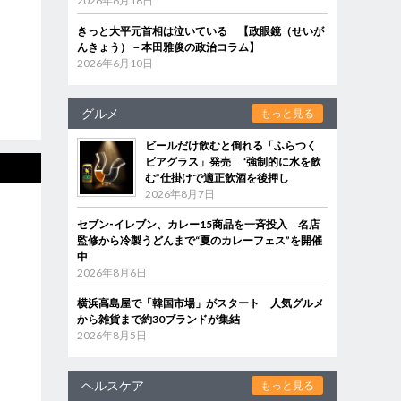
2026年6月18日
きっと大平元首相は泣いている 【政眼鏡（せいが
んきょう）－本田雅俊の政治コラム】
2026年6月10日
グルメ
もっと見る
ビールだけ飲むと倒れる「ふらつく
ビアグラス」発売 “強制的に水を飲
む”仕掛けで適正飲酒を後押し
2026年8月7日
セブン‐イレブン、カレー15商品を一斉投入 名店
監修から冷製うどんまで“夏のカレーフェス”を開催
中
2026年8月6日
横浜高島屋で「韓国市場」がスタート 人気グルメ
から雑貨まで約30ブランドが集結
2026年8月5日
ヘルスケア
もっと見る