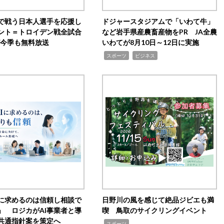
で戦う日本人選手を応援し
ドジャースタジアムで「いわて牛」
ント＝トロイデン戦全試合
など岩手県産農畜産物をPR JA全農
0が今季も無料放送
いわてが8月10日～12日に実施
,
,
スポーツ
ビジネス
Iに求めるのは信頼し相談で
日野川の風を感じて絶品ジビエも満
」 ロジカがAI事業者と導
喫 鳥取のサイクリングイベント
共通指針案を策定へ
,
スポーツ