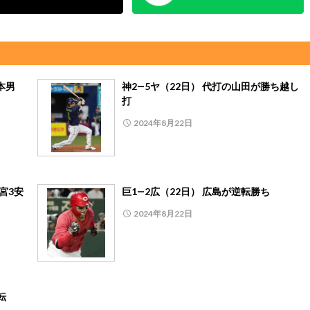
本男
神2―5ヤ（22日） 代打の山田が勝ち越し
打
2024年8月22日
宮3安
巨1―2広（22日） 広島が逆転勝ち
2024年8月22日
転