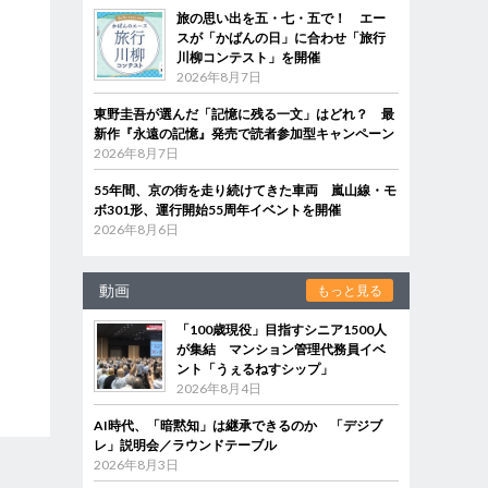
旅の思い出を五・七・五で！ エー
スが「かばんの日」に合わせ「旅行
川柳コンテスト」を開催
2026年8月7日
東野圭吾が選んだ「記憶に残る一文」はどれ？ 最
新作『永遠の記憶』発売で読者参加型キャンペーン
2026年8月7日
55年間、京の街を走り続けてきた車両 嵐山線・モ
ボ301形、運行開始55周年イベントを開催
2026年8月6日
動画
もっと見る
「100歳現役」目指すシニア1500人
が集結 マンション管理代務員イベ
ント「うぇるねすシップ」
2026年8月4日
AI時代、「暗黙知」は継承できるのか 「デジブ
レ」説明会／ラウンドテーブル
2026年8月3日