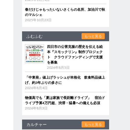
春だけじゃもったいないさくらの名所、加治川で秋
のマルシェ
2025年10月23日
ふむふむ
もっと見る
四日市の公害克服の歴史を伝える絵
本『スモックリン』制作プロジェク
ト クラウドファンディングで支援
を募集
2026年8月5日
「中東発」値上げラッシュが本格化 飲食料品値上
げ、約3年ぶりの多さに
2026年8月4日
物価高でも「夏は家族で長距離ドライブ」 宿泊ド
ライブ予算4万円超、渋滞・猛暑への備えも必須
2026年8月3日
カルチャー
もっと見る