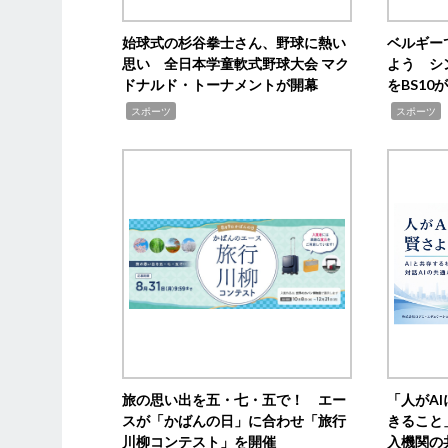
始球式の杉谷拳士さん、野球に熱い
ベルギー
思い 全日本学童軟式野球大会 マク
よう シ
ドナルド・トーナメントが開幕
をBS1
,
,
スポーツ
スポーツ
旅の思い出を五・七・五で！ エー
「人がA
スが「かばんの日」に合わせ「旅行
きること
川柳コンテスト」を開催
入機関の