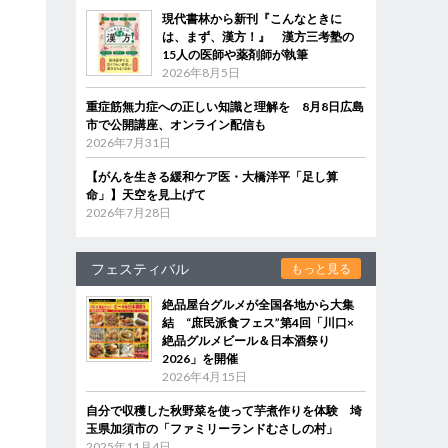
現代書林から新刊『こんなときに
は、まず、漢方！』 漢方三考塾の
15人の医師や薬剤師が執筆
2026年8月5日
重症筋無力症への正しい知識と理解を 8月8日広島
市で公開講座、オンライン配信も
2026年7月31日
【がんを生きる緩和ケア医・大橋洋平「足し算
命」】天空を見上げて
2026年7月28日
フェスティバル
もっと見る
絶品屋台グルメが全国各地から大集
結 “庶民派食フェス”第4回「川口×
絶品グルメビール＆日本酒祭り
2026」を開催
2026年4月15日
自分で収穫した秋野菜を使って芋煮作りを体験 埼
玉県加須市の「ファミリーランドむさしの村」
2025年11月4日