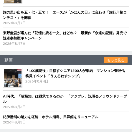
旅の思い出を五・七・五で！ エースが「かばんの日」に合わせ「旅行川柳コ
ンテスト」を開催
2026年8月7日
東野圭吾が選んだ「記憶に残る一文」はどれ？ 最新作『永遠の記憶』発売で
読者参加型キャンペーン
2026年8月7日
動画
もっと見る
「100歳現役」目指すシニア1500人が集結 マンション管理代
務員イベント「うぇるねすシップ」
2026年8月4日
AI時代、「暗黙知」は継承できるのか 「デジブレ」説明会／ラウンドテーブ
ル
2026年8月3日
紀伊勝浦の魅力を堪能 ホテル浦島、日昇館をリニューアル
2026年8月3日