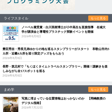
ライフスタイル
もっと見る
ノーベル賞受賞・白川英樹博士が小中高生を直接指導 名城大
学が講演会と導電性プラスチック実験イベントを開催
2026年8月8日
豊臣秀吉・秀長兄弟ゆかりの地を巡るスタンプラリーがスタート 和歌山市内5
カ所・近畿6カ所を巡り限定グッズをもらおう
2026年8月8日
長野・筑北村で「ちくほくタイムトラベルスタンプラリー」開催！謎解きを楽
しみながら全17スポットを巡る
2026年8月8日
まめ学
もっと見る
写真に埋まっている位置情報はおっかないのか 【岡嶋教授の
デジタル指南】
2026年7月22日