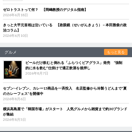
ゼロトラストって何？ 【岡嶋教授のデジタル指南】
2026年6月18日
きっと大平元首相は泣いている 【政眼鏡（せいがんきょう）－本田雅俊の政
治コラム】
2026年6月10日
グルメ
もっと見る
ビールだけ飲むと倒れる「ふらつくビアグラス」発売 “強制
的に水を飲む”仕掛けで適正飲酒を後押し
2026年8月7日
セブン‐イレブン、カレー15商品を一斉投入 名店監修から冷製うどんまで“夏
のカレーフェス”を開催中
2026年8月6日
横浜高島屋で「韓国市場」がスタート 人気グルメから雑貨まで約30ブランド
が集結
2026年8月5日