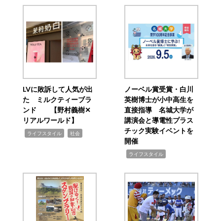
LVに敗訴して人気が出
ノーベル賞受賞・白川
た ミルクティーブラ
英樹博士が小中高生を
ンド 【野村義樹✕
直接指導 名城大学が
リアルワールド】
講演会と導電性プラス
チック実験イベントを
,
,
ライフスタイル
社会
開催
,
ライフスタイル