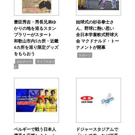
豊臣秀吉・秀長兄弟ゆ
始球式の杉谷拳士さ
かりの地を巡るスタン
ん、野球に熱い思い
プラリーがスタート
全日本学童軟式野球大
和歌山市内5カ所・近畿
会 マクドナルド・トー
6カ所を巡り限定グッズ
ナメントが開幕
をもらおう
,
スポーツ
,
,
カルチャー
ライフスタイ
ル
ベルギーで戦う日本人
ドジャースタジアムで