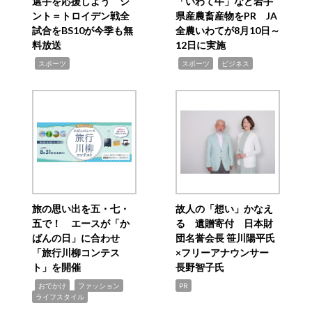
選手を応援しよう シ
「いわて牛」など岩手
ント＝トロイデン戦全
県産農畜産物をPR JA
試合をBS10が今季も無
全農いわてが8月10日～
料放送
12日に実施
,
,
,
スポーツ
スポーツ
ビジネス
旅の思い出を五・七・
故人の「想い」かなえ
五で！ エースが「か
る 遺贈寄付 日本財
ばんの日」に合わせ
団名誉会長 笹川陽平氏
「旅行川柳コンテス
×フリーアナウンサー
ト」を開催
長野智子氏
,
,
,
おでかけ
ファッション
PR
ライフスタイル