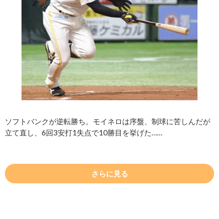
ソフトバンクが逆転勝ち。モイネロは序盤、制球に苦しんだが
立て直し、6回3安打1失点で10勝目を挙げた……
さらに見る