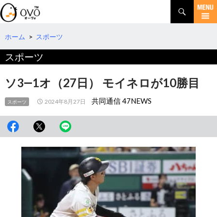
検
索
コ
ン
テ
ホーム
>
スポーツ
ン
スポーツ
ツ
へ
移
ソ3―1オ（27日） モイネロが10勝目
動
共同通信 47NEWS
2024年8月27日
スポーツ