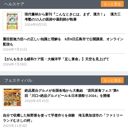
ヘルスケア
もっと見る
現代書林から新刊『こんなときには、まず、漢方！』 漢方三
考塾の15人の医師や薬剤師が執筆
2026年8月5日
重症筋無力症への正しい知識と理解を 8月8日広島市で公開講座、オンライン
配信も
2026年7月31日
【がんを生きる緩和ケア医・大橋洋平「足し算命」】天空を見上げて
2026年7月28日
フェスティバル
もっと見る
絶品屋台グルメが全国各地から大集結 “庶民派食フェス”第4
回「川口×絶品グルメビール＆日本酒祭り2026」を開催
2026年4月15日
自分で収穫した秋野菜を使って芋煮作りを体験 埼玉県加須市の「ファミリー
ランドむさしの村」
2025年11月4日