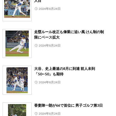
人目
2024年8月24日
走塁ルール改正も偉業に追い風 けん制の制
限にベース拡大
2024年8月24日
大谷、史上最速の8月に到達 前人未到
「50―50」も期待
2024年8月24日
香妻陣一朗が66で首位に 男子ゴルフ第3日
2024年8月24日