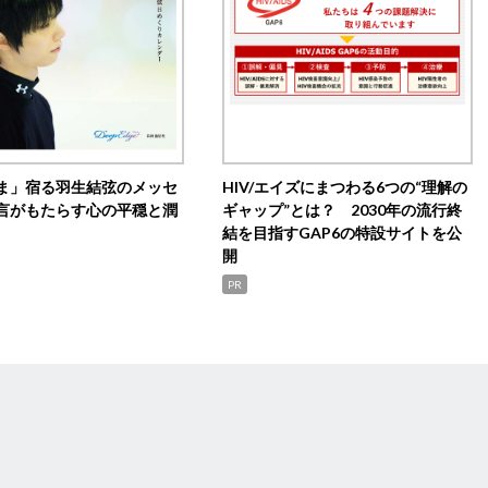
ま」宿る羽生結弦のメッセ
HIV/エイズにまつわる6つの“理解の
言がもたらす心の平穏と潤
ギャップ”とは？ 2030年の流行終
結を目指すGAP6の特設サイトを公
開
PR