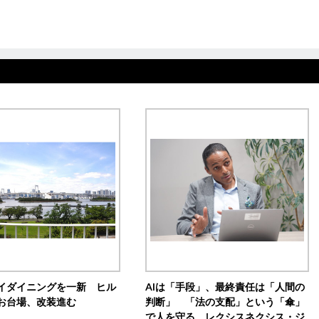
イダイニングを一新 ヒル
AIは「手段」、最終責任は「人間の
お台場、改装進む
判断」 「法の支配」という「傘」
で人を守る レクシスネクシス・ジ