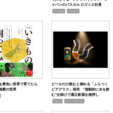
ャパンのパスカル ロズィエ社長
,
,
デジもの
ビジネス
を黄色い世界で育てたら
ビールだけ飲むと倒れる「ふらつく
観察の世界
ビアグラス」発売 “強制的に水を飲
む”仕掛けで適正飲酒を後押し
,
,
グルメ
ライフスタイル