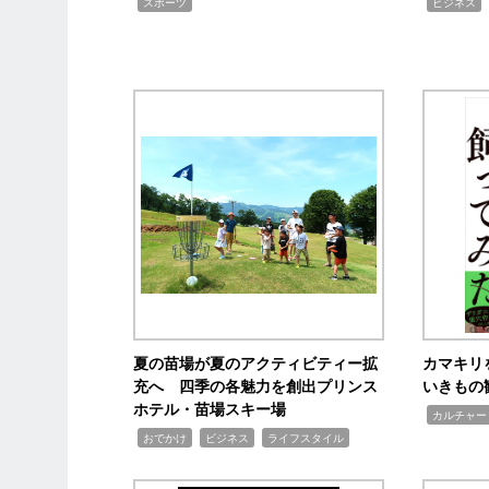
,
,
スポーツ
ビジネス
夏の苗場が夏のアクティビティー拡
カマキリ
充へ 四季の各魅力を創出プリンス
いきもの
ホテル・苗場スキー場
,
カルチャー
,
,
,
おでかけ
ビジネス
ライフスタイル