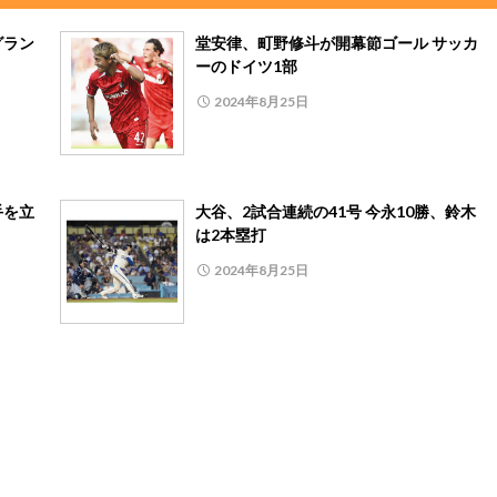
グラン
堂安律、町野修斗が開幕節ゴール サッカ
ーのドイツ1部
2024年8月25日
手を立
大谷、2試合連続の41号 今永10勝、鈴木
は2本塁打
2024年8月25日