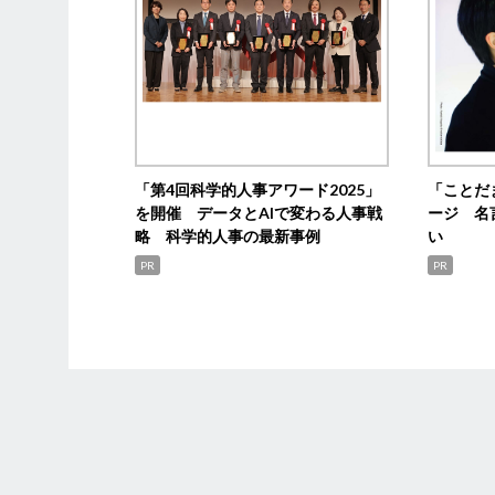
「第4回科学的人事アワード2025」
「ことだ
を開催 データとAIで変わる人事戦
ージ 名
略 科学的人事の最新事例
い
PR
PR