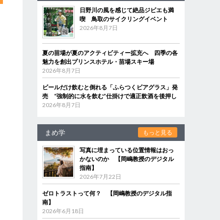
日野川の風を感じて絶品ジビエも満
喫 鳥取のサイクリングイベント
2026年8月7日
夏の苗場が夏のアクティビティー拡充へ 四季の各
魅力を創出プリンスホテル・苗場スキー場
2026年8月7日
ビールだけ飲むと倒れる「ふらつくビアグラス」発
売 “強制的に水を飲む”仕掛けで適正飲酒を後押し
2026年8月7日
まめ学
もっと見る
写真に埋まっている位置情報はおっ
かないのか 【岡嶋教授のデジタル
指南】
2026年7月22日
ゼロトラストって何？ 【岡嶋教授のデジタル指
南】
2026年6月18日