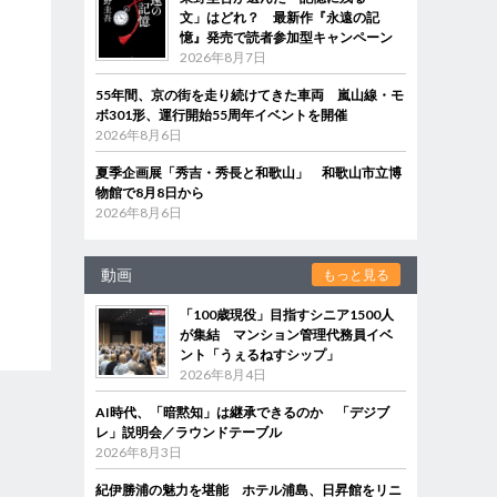
文」はどれ？ 最新作『永遠の記
憶』発売で読者参加型キャンペーン
2026年8月7日
55年間、京の街を走り続けてきた車両 嵐山線・モ
ボ301形、運行開始55周年イベントを開催
2026年8月6日
夏季企画展「秀吉・秀長と和歌山」 和歌山市立博
物館で8月8日から
2026年8月6日
動画
もっと見る
「100歳現役」目指すシニア1500人
が集結 マンション管理代務員イベ
ント「うぇるねすシップ」
2026年8月4日
AI時代、「暗黙知」は継承できるのか 「デジブ
レ」説明会／ラウンドテーブル
2026年8月3日
紀伊勝浦の魅力を堪能 ホテル浦島、日昇館をリニ