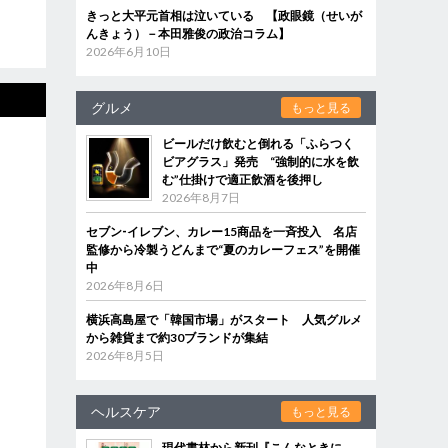
きっと大平元首相は泣いている 【政眼鏡（せいが
んきょう）－本田雅俊の政治コラム】
2026年6月10日
グルメ
もっと見る
ビールだけ飲むと倒れる「ふらつく
ビアグラス」発売 “強制的に水を飲
む”仕掛けで適正飲酒を後押し
2026年8月7日
セブン‐イレブン、カレー15商品を一斉投入 名店
監修から冷製うどんまで“夏のカレーフェス”を開催
中
2026年8月6日
横浜高島屋で「韓国市場」がスタート 人気グルメ
から雑貨まで約30ブランドが集結
2026年8月5日
ヘルスケア
もっと見る
現代書林から新刊『こんなときに