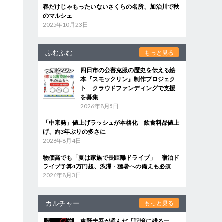
春だけじゃもったいないさくらの名所、加治川で秋
のマルシェ
2025年10月23日
ふむふむ
もっと見る
四日市の公害克服の歴史を伝える絵
本『スモックリン』制作プロジェク
ト クラウドファンディングで支援
を募集
2026年8月5日
「中東発」値上げラッシュが本格化 飲食料品値上
げ、約3年ぶりの多さに
2026年8月4日
物価高でも「夏は家族で長距離ドライブ」 宿泊ド
ライブ予算4万円超、渋滞・猛暑への備えも必須
2026年8月3日
カルチャー
もっと見る
東野圭吾が選んだ「記憶に残る一