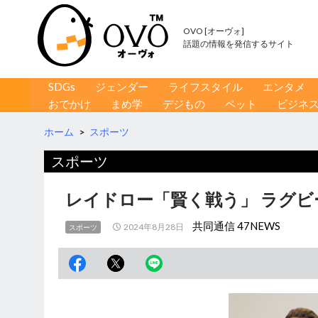
OVO [オーヴォ]
話題の情報を発信するサイト
コンテンツへ移動
検
SDGs
ジェンダー
ライフスタイル
エンタメ
索
おでかけ
まめ学
デジもの
ペット
ビジネ
ホーム
>
スポーツ
スポーツ
レイドロー「賢く戦う」 ラグビ
共同通信 47NEWS
2024年8月28日
スポーツ