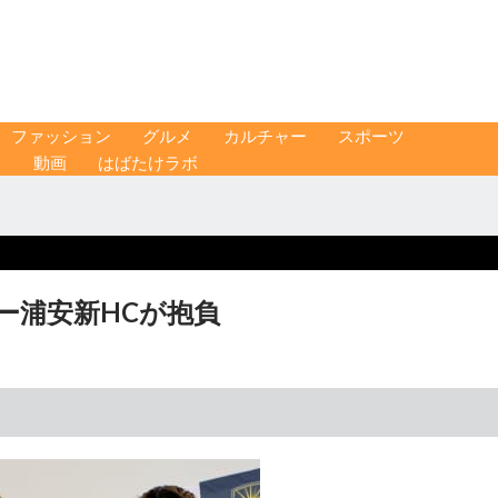
ファッション
グルメ
カルチャー
スポーツ
ス
動画
はばたけラボ
ー浦安新HCが抱負