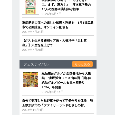
は、まず、漢方！』 漢方三考塾の
15人の医師や薬剤師が執筆
2026年8月5日
重症筋無力症への正しい知識と理解を 8月8日広島
市で公開講座、オンライン配信も
2026年7月31日
【がんを生きる緩和ケア医・大橋洋平「足し算
命」】天空を見上げて
2026年7月28日
フェスティバル
もっと見る
絶品屋台グルメが全国各地から大集
結 “庶民派食フェス”第4回「川口×
絶品グルメビール＆日本酒祭り
2026」を開催
2026年4月15日
自分で収穫した秋野菜を使って芋煮作りを体験 埼
玉県加須市の「ファミリーランドむさしの村」
2025年11月4日