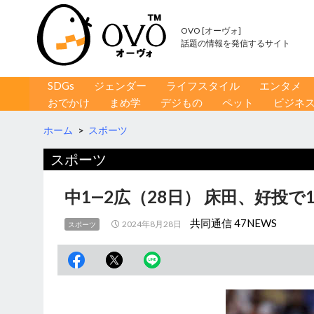
OVO [オーヴォ]
話題の情報を発信するサイト
コンテンツへ移動
検
SDGs
ジェンダー
ライフスタイル
エンタメ
索
おでかけ
まめ学
デジもの
ペット
ビジネ
ホーム
>
スポーツ
スポーツ
中1―2広（28日） 床田、好投で
共同通信 47NEWS
2024年8月28日
スポーツ