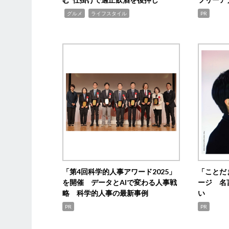
,
,
グルメ
ライフスタイル
PR
「第4回科学的人事アワード2025」
「ことだ
を開催 データとAIで変わる人事戦
ージ 名
略 科学的人事の最新事例
い
PR
PR