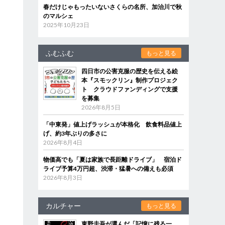
春だけじゃもったいないさくらの名所、加治川で秋
のマルシェ
2025年10月23日
ふむふむ
もっと見る
四日市の公害克服の歴史を伝える絵
本『スモックリン』制作プロジェク
ト クラウドファンディングで支援
を募集
2026年8月5日
「中東発」値上げラッシュが本格化 飲食料品値上
げ、約3年ぶりの多さに
2026年8月4日
物価高でも「夏は家族で長距離ドライブ」 宿泊ド
ライブ予算4万円超、渋滞・猛暑への備えも必須
2026年8月3日
カルチャー
もっと見る
東野圭吾が選んだ「記憶に残る一