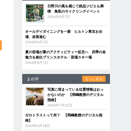
日野川の風を感じて絶品ジビエも満
喫 鳥取のサイクリングイベント
2026年8月7日
オールデイダイニングを一新 ヒルトン東京お台
場、改装進む
2026年8月7日
夏の苗場が夏のアクティビティー拡充へ 四季の各
魅力を創出プリンスホテル・苗場スキー場
2026年8月7日
まめ学
もっと見る
写真に埋まっている位置情報はおっ
かないのか 【岡嶋教授のデジタル
指南】
2026年7月22日
ゼロトラストって何？ 【岡嶋教授のデジタル指
南】
2026年6月18日