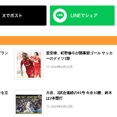
グラン
堂安律、町野修斗が開幕節ゴール サッカ
ーのドイツ1部
2024年8月25日
手を立
大谷、2試合連続の41号 今永10勝、鈴木
は2本塁打
2024年8月25日