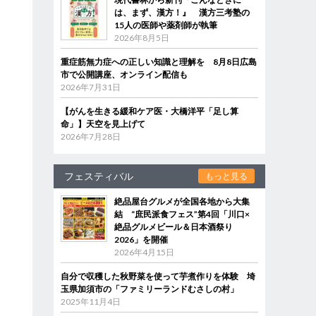
は、まず、漢方！』 漢方三考塾の
15人の医師や薬剤師が執筆
2026年8月5日
重症筋無力症への正しい知識と理解を 8月8日広島
市で公開講座、オンライン配信も
2026年7月31日
【がんを生きる緩和ケア医・大橋洋平「足し算
命」】天空を見上げて
2026年7月28日
フェスティバル
もっと見る
絶品屋台グルメが全国各地から大集
結 “庶民派食フェス”第4回「川口×
絶品グルメビール＆日本酒祭り
2026」を開催
2026年4月15日
自分で収穫した秋野菜を使って芋煮作りを体験 埼
玉県加須市の「ファミリーランドむさしの村」
2025年11月4日