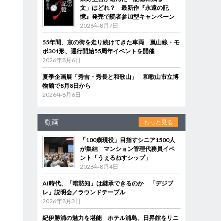
文」はどれ？ 最新作『永遠の記
憶』発売で読者参加型キャンペーン
2026年8月7日
55年間、京の街を走り続けてきた車両 嵐山線・モ
ボ301形、運行開始55周年イベントを開催
2026年8月6日
夏季企画展「秀吉・秀長と和歌山」 和歌山市立博
物館で8月8日から
2026年8月6日
動画
もっと見る
「100歳現役」目指すシニア1500人
が集結 マンション管理代務員イベ
ント「うぇるねすシップ」
2026年8月4日
AI時代、「暗黙知」は継承できるのか 「デジブ
レ」説明会／ラウンドテーブル
2026年8月3日
紀伊勝浦の魅力を堪能 ホテル浦島、日昇館をリニ