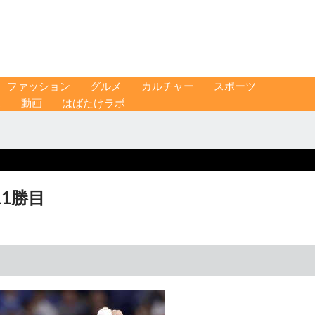
ファッション
グルメ
カルチャー
スポーツ
ス
動画
はばたけラボ
11勝目