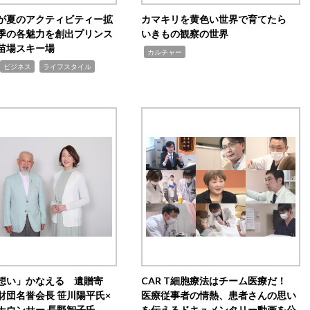
が夏のアクティビティー拡
カマキリを黄色い世界で育てたら
季の各魅力を創出プリンス
いきもの観察の世界
苗場スキー場
,
カルチャー
,
ビジネス
ライフスタイル
想い」かなえる 遺贈寄
CAR T細胞療法はチーム医療だ！
財団名誉会長 笹川陽平氏×
医療従事者の情熱、患者さんの思い
ナウンサー 長野智子氏
を伝えるドキュメンタリー動画を公