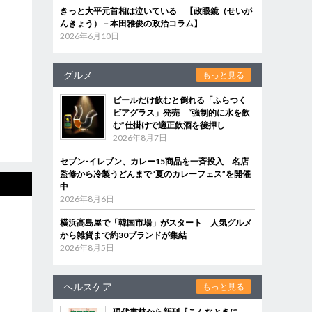
きっと大平元首相は泣いている 【政眼鏡（せいが
んきょう）－本田雅俊の政治コラム】
2026年6月10日
グルメ
もっと見る
ビールだけ飲むと倒れる「ふらつく
ビアグラス」発売 “強制的に水を飲
む”仕掛けで適正飲酒を後押し
2026年8月7日
セブン‐イレブン、カレー15商品を一斉投入 名店
監修から冷製うどんまで“夏のカレーフェス”を開催
中
2026年8月6日
横浜高島屋で「韓国市場」がスタート 人気グルメ
から雑貨まで約30ブランドが集結
2026年8月5日
ヘルスケア
もっと見る
現代書林から新刊『こんなときに