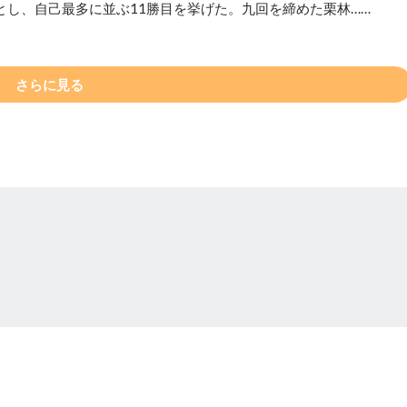
とし、自己最多に並ぶ11勝目を挙げた。九回を締めた栗林……
さらに見る