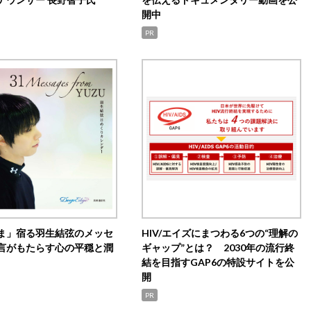
開中
PR
ま」宿る羽生結弦のメッセ
HIV/エイズにまつわる6つの“理解の
言がもたらす心の平穏と潤
ギャップ”とは？ 2030年の流行終
結を目指すGAP6の特設サイトを公
開
PR