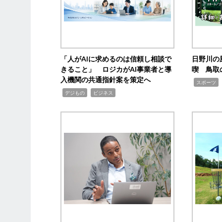
「人がAIに求めるのは信頼し相談で
日野川の
きること」 ロジカがAI事業者と導
喫 鳥取
入機関の共通指針案を策定へ
,
スポーツ
,
,
デジもの
ビジネス