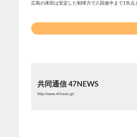
広島の床田は安定した制球力で八回途中まで1失点
共同通信 47NEWS
http://www.47news.jp/