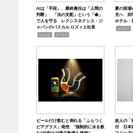
AIは「手段」、最終責任は「人間の
夏の苗場
判断」 「法の支配」という「傘」
充へ 四
で人を守る レクシスネクシス・ジ
ホテル・
ャパンのパスカル ロズィエ社長
,
,
おでかけ
,
,
デジもの
ビジネス
ビールだけ飲むと倒れる「ふらつく
故人の「
ビアグラス」発売 “強制的に水を飲
付 日本
む”仕掛けで適正飲酒を後押し
フリーア