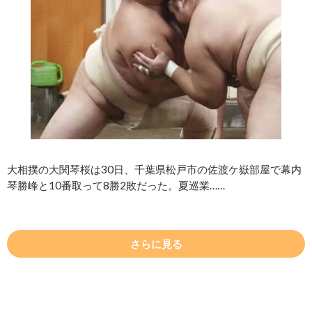
大相撲の大関琴桜は30日、千葉県松戸市の佐渡ケ嶽部屋で幕内
琴勝峰と10番取って8勝2敗だった。夏巡業……
さらに見る