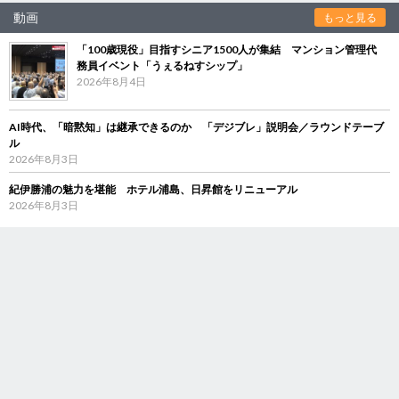
動画
もっと見る
「100歳現役」目指すシニア1500人が集結 マンション管理代
務員イベント「うぇるねすシップ」
2026年8月4日
AI時代、「暗黙知」は継承できるのか 「デジブレ」説明会／ラウンドテーブ
ル
2026年8月3日
紀伊勝浦の魅力を堪能 ホテル浦島、日昇館をリニューアル
2026年8月3日