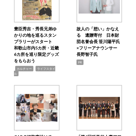
豊臣秀吉・秀長兄弟ゆ
故人の「想い」かなえ
かりの地を巡るスタン
る 遺贈寄付 日本財
プラリーがスタート
団名誉会長 笹川陽平氏
和歌山市内5カ所・近畿
×フリーアナウンサー
6カ所を巡り限定グッズ
長野智子氏
をもらおう
PR
,
,
カルチャー
ライフスタイ
ル