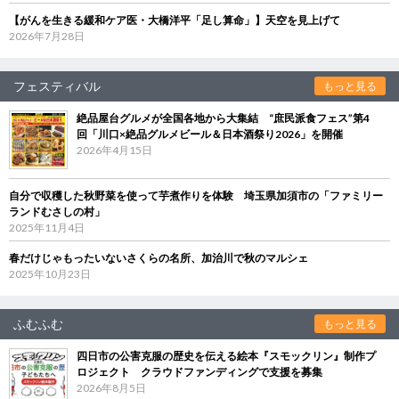
【がんを生きる緩和ケア医・大橋洋平「足し算命」】天空を見上げて
2026年7月28日
フェスティバル
もっと見る
絶品屋台グルメが全国各地から大集結 “庶民派食フェス”第4
回「川口×絶品グルメビール＆日本酒祭り2026」を開催
2026年4月15日
自分で収穫した秋野菜を使って芋煮作りを体験 埼玉県加須市の「ファミリー
ランドむさしの村」
2025年11月4日
春だけじゃもったいないさくらの名所、加治川で秋のマルシェ
2025年10月23日
ふむふむ
もっと見る
四日市の公害克服の歴史を伝える絵本『スモックリン』制作プ
ロジェクト クラウドファンディングで支援を募集
2026年8月5日