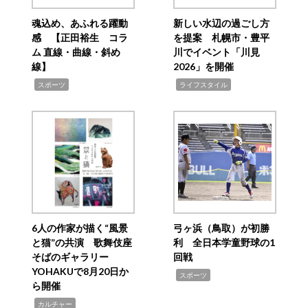
魂込め、あふれる躍動
新しい水辺の過ごし方
感 【正田裕生 コラ
を提案 札幌市・豊平
ム 直線・曲線・斜め
川でイベント「川見
線】
2026」を開催
,
,
スポーツ
ライフスタイル
6人の作家が描く“風景
弓ヶ浜（鳥取）が初勝
と猫”の共演 歌舞伎座
利 全日本学童野球の1
そばのギャラリー
回戦
YOHAKUで8月20日か
,
スポーツ
ら開催
,
カルチャー