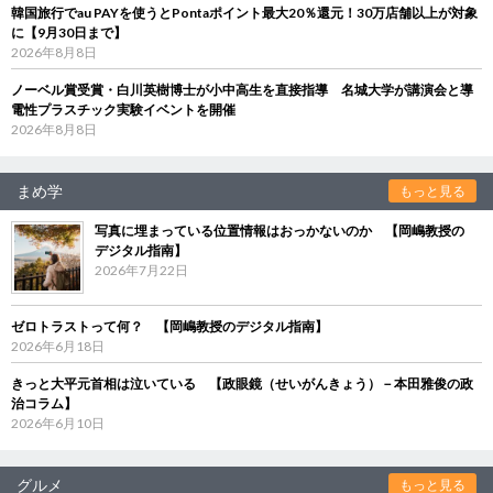
韓国旅行でau PAYを使うとPontaポイント最大20％還元！30万店舗以上が対象
に【9月30日まで】
2026年8月8日
ノーベル賞受賞・白川英樹博士が小中高生を直接指導 名城大学が講演会と導
電性プラスチック実験イベントを開催
2026年8月8日
まめ学
もっと見る
写真に埋まっている位置情報はおっかないのか 【岡嶋教授の
デジタル指南】
2026年7月22日
ゼロトラストって何？ 【岡嶋教授のデジタル指南】
2026年6月18日
きっと大平元首相は泣いている 【政眼鏡（せいがんきょう）－本田雅俊の政
治コラム】
2026年6月10日
グルメ
もっと見る