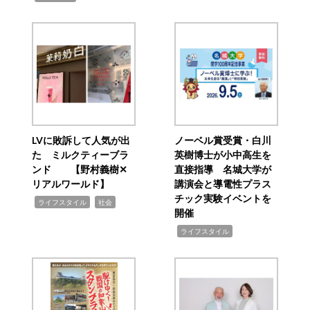
LVに敗訴して人気が出
ノーベル賞受賞・白川
た ミルクティーブラ
英樹博士が小中高生を
ンド 【野村義樹✕
直接指導 名城大学が
リアルワールド】
講演会と導電性プラス
チック実験イベントを
,
,
ライフスタイル
社会
開催
,
ライフスタイル