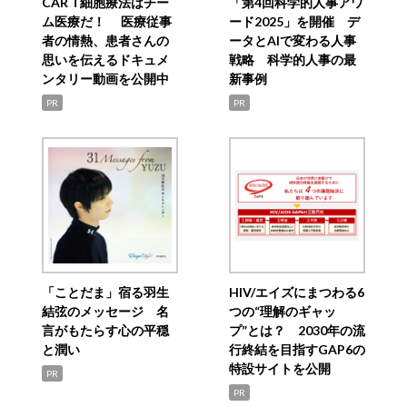
CAR T細胞療法はチー
「第4回科学的人事アワ
ム医療だ！ 医療従事
ード2025」を開催 デ
者の情熱、患者さんの
ータとAIで変わる人事
思いを伝えるドキュメ
戦略 科学的人事の最
ンタリー動画を公開中
新事例
PR
PR
「ことだま」宿る羽生
HIV/エイズにまつわる6
結弦のメッセージ 名
つの“理解のギャッ
言がもたらす心の平穏
プ”とは？ 2030年の流
と潤い
行終結を目指すGAP6の
特設サイトを公開
PR
PR