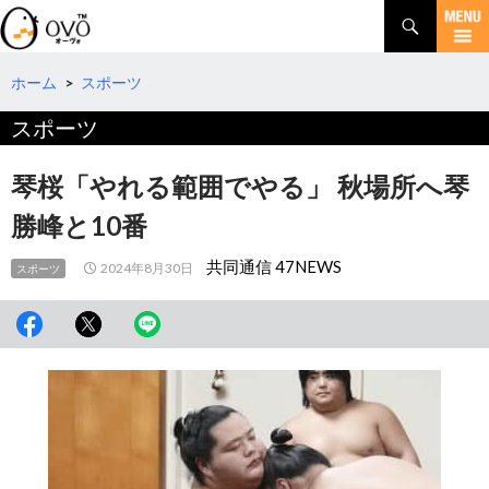
検
索
コ
ン
テ
ホーム
>
スポーツ
ン
スポーツ
ツ
へ
移
琴桜「やれる範囲でやる」 秋場所へ琴
動
勝峰と10番
共同通信 47NEWS
2024年8月30日
スポーツ