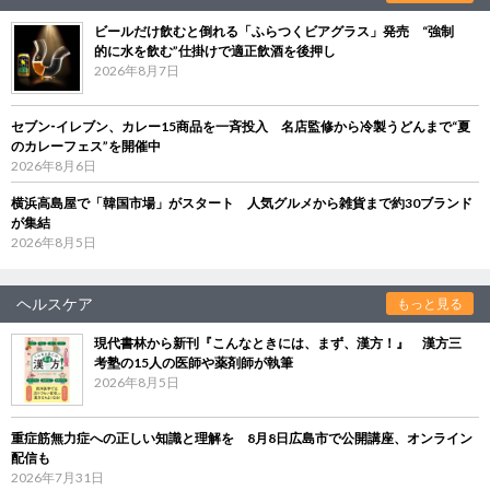
ビールだけ飲むと倒れる「ふらつくビアグラス」発売 “強制
的に水を飲む”仕掛けで適正飲酒を後押し
2026年8月7日
セブン‐イレブン、カレー15商品を一斉投入 名店監修から冷製うどんまで“夏
のカレーフェス”を開催中
2026年8月6日
横浜高島屋で「韓国市場」がスタート 人気グルメから雑貨まで約30ブランド
が集結
2026年8月5日
ヘルスケア
もっと見る
現代書林から新刊『こんなときには、まず、漢方！』 漢方三
考塾の15人の医師や薬剤師が執筆
2026年8月5日
重症筋無力症への正しい知識と理解を 8月8日広島市で公開講座、オンライン
配信も
2026年7月31日