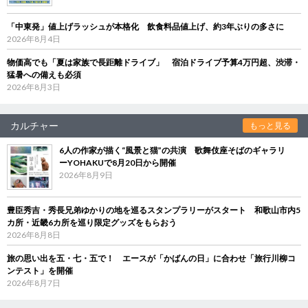
「中東発」値上げラッシュが本格化 飲食料品値上げ、約3年ぶりの多さに
2026年8月4日
物価高でも「夏は家族で長距離ドライブ」 宿泊ドライブ予算4万円超、渋滞・
猛暑への備えも必須
2026年8月3日
カルチャー
もっと見る
6人の作家が描く“風景と猫”の共演 歌舞伎座そばのギャラリ
ーYOHAKUで8月20日から開催
2026年8月9日
豊臣秀吉・秀長兄弟ゆかりの地を巡るスタンプラリーがスタート 和歌山市内5
カ所・近畿6カ所を巡り限定グッズをもらおう
2026年8月8日
旅の思い出を五・七・五で！ エースが「かばんの日」に合わせ「旅行川柳コ
ンテスト」を開催
2026年8月7日